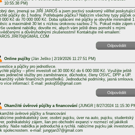
10:55:38 PM)
obrý den, jmenuji se JIŘÍ JAROŠ a jsem poctivý soukromý věřitel poskytující
ychlé půjčky do 1 hodiny. Potřebujete půjčku? Nabízím všechny typy půjček o
0 000 Kč do 70 000 000 Kč. Doba splácení mé půjčky je obvykle minimálně 1
ěsíc a maximálně 30 let s nízkou úrokovou sazbou 2 %. Pokud máte zájem 
ýše uvedené nabídky, dovolte mi, abych vám ještě dnes pomohl s mými
svědčenými a důvěryhodnými zkušenostmi! Kontaktujte mě emailem:
AROS.JIRI70@GMAIL.COM
Odpovědět
Online pujčky
(
Ján Ješko
| 2/19/2026 11:27:51 PM)
nvestice a půjčky pro jednotlivce.
ychlé půjčky – přímí investoři od 30 000 Kč do 6 000 000 Kč. Využijte ještě
nes jedinečné služby pro zaměstnance, důchodce, členy OSVC, DPP a UP.
kamžitý výběr finančních prostředků. Jednoduché podmínky, jasná smlouva.
ro více informací: E-mail: jeskoj55@gmail.com
Odpovědět
Okamžité úvěrové půjčky a financování
(
JUNGR
| 8/27/2024 11:15:30 P
kamžité úvěrové půjčky a financování
abízíme podnikatelský úver, osobní pujcku, úver na auto, pujcku, studentský
ver, podnikatelský zájem, lian pro obchodní expanzi v rozmezí od jakékoli
ástky. Naše nabídka je jednoduchá a rychlá. nabízíme pujcku jak investorum,
ak spolecnostem. e-mail: jungrjan37@gmail.com