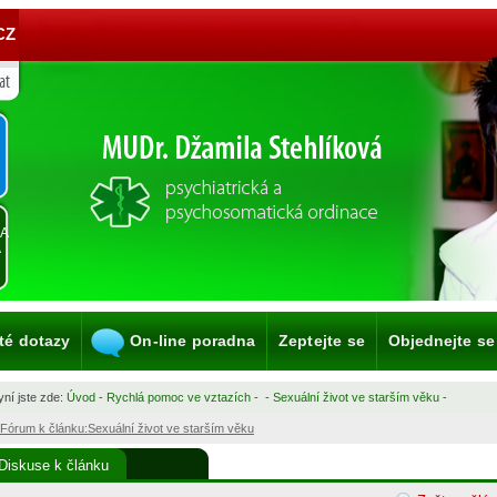
CZ
KA
A
té dotazy
On-line poradna
Zeptejte se
Objednejte se
ní jste zde:
Úvod
-
Rychlá pomoc ve vztazích
-
-
Sexuální život ve starším věku
-
Fórum k článku:Sexuální život ve starším věku
Diskuse k článku