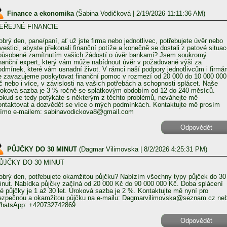
Finance a ekonomika
(
Šabina Vodičková
| 2/19/2026 11:11:36 AM)
EŘEJNÉ FINANCIE
obrý den, pane/paní, ať už jste firma nebo jednotlivec, potřebujete úvěr nebo
nvestici, abyste překonali finanční potíže a konečně se dostali z patové situa
působené zamítnutím vašich žádostí o úvěr bankami? Jsem soukromý
inanční expert, který vám může nabídnout úvěr v požadované výši za
odmínek, které vám usnadní život. V rámci naší podpory jednotlivcům i firmá
e zavazujeme poskytovat finanční pomoc v rozmezí od 20 000 do 10 000 000
č nebo i více, v závislosti na vašich potřebách a schopnosti splácet. Naše
roková sazba je 3 % ročně se splátkovým obdobím od 12 do 240 měsíců.
okud se tedy potýkáte s některým z těchto problémů, neváhejte mě
ontaktovat a dozvědět se více o mých podmínkách. Kontaktujte mě prosím
římo e-mailem: sabinavodickova8@gmail.com
Odpovědět
PŮJČKY DO 30 MINUT
(
Dagmar Vilimovska
| 8/2/2026 4:25:31 PM)
ŮJČKY DO 30 MINUT
obrý den, potřebujete okamžitou půjčku? Nabízím všechny typy půjček do 30
inut. Nabídka půjčky začíná od 20 000 Kč do 90 000 000 Kč. Doba splácení
é půjčky je 1 až 30 let. Úroková sazba je 2 %. Kontaktujte mě nyní pro
ezpečnou a okamžitou půjčku na e-mailu: Dagmarvilimovska@seznam.cz ne
hatsApp: +420732742869
Odpovědět