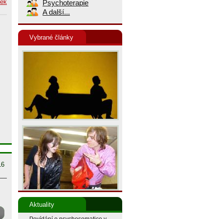
nek
Psychoterapie
A další...
Vybrané články
16
Aktuality
Povídání o psychosomatice v