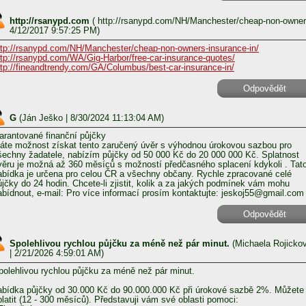
http://rsanypd.com
(
http://rsanypd.com/NH/Manchester/cheap-non-owner
4/12/2017 9:57:25 PM)
ttp://rsanypd.com/NH/Manchester/cheap-non-owners-insurance-in/
ttp://rsanypd.com/WA/Gig-Harbor/free-car-insurance-quotes/
ttp://fineandtrendy.com/GA/Columbus/best-car-insurance-in/
Odpovědět
G
(
Ján Ješko
| 8/30/2024 11:13:04 AM)
arantované finanční půjčky
áte možnost získat tento zaručený úvěr s výhodnou úrokovou sazbou pro
šechny žadatele, nabízím půjčky od 50 000 Kč do 20 000 000 Kč. Splatnost
věru je možná až 360 měsíců s možností předčasného splacení kdykoli . Tat
abídka je určena pro celou ČR a všechny občany. Rychle zpracované celé
ůjčky do 24 hodin. Chcete-li zjistit, kolik a za jakých podmínek vám mohu
abídnout, e-mail: Pro více informací prosím kontaktujte: jeskoj55@gmail.com
Odpovědět
Spolehlivou rychlou půjčku za méně než pár minut.
(
Michaela Rojicko
| 2/21/2026 4:59:01 AM)
polehlivou rychlou půjčku za méně než pár minut.
abídka půjčky od 30.000 Kč do 90.000.000 Kč při úrokové sazbě 2%. Můžete 
platit (12 - 300 měsíců). Představuji vám své oblasti pomoci: