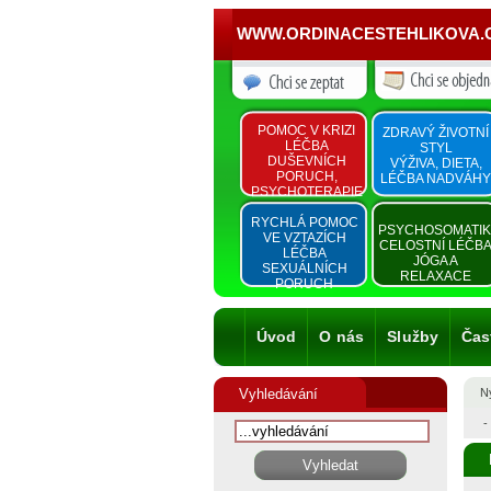
WWW.ORDINACESTEHLIKOVA.
POMOC V KRIZI
ZDRAVÝ ŽIVOTNÍ
LÉČBA
STYL
DUŠEVNÍCH
VÝŽIVA, DIETA,
PORUCH,
LÉČBA NADVÁHY
PSYCHOTERAPIE
RYCHLÁ POMOC
PSYCHOSOMATI
VE VZTAZÍCH
CELOSTNÍ LÉČB
LÉČBA
JÓGA A
SEXUÁLNÍCH
RELAXACE
PORUCH
Úvod
O nás
Služby
Čas
Vyhledávání
Ny
-