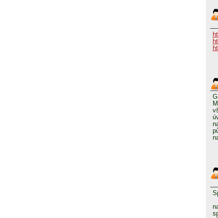
h
h
h
G
M
v
ú
n
p
n
S
n
s