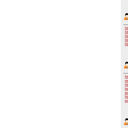
h
h
h
h
h
h
r
h
t
p
h
e