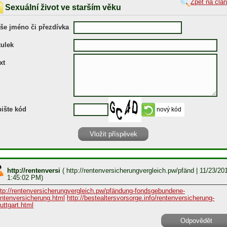
Zpět na člá
Sexuální život ve starším věku
še jméno či přezdívka
tulek
xt
ište kód
http://rentenversi
(
http://rentenversicherungvergleich.pw/pfänd
| 11/23/20
1:45:02 PM)
ttp://rentenversicherungvergleich.pw/pfändung-fondsgebundene-
entenversicherung.html
http://bestealtersvorsorge.info/rentenversicherung-
uttgart.html
Odpovědět