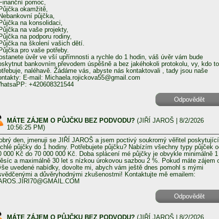
 Finanční pomoc,
 Půjčka okamžitě,
 Nebankovní půjčka,
 Půjčka na konsolidaci,
 Půjčka na vaše projekty,
 Půjčka na podporu rodiny,
 Půjčka na školení vašich dětí.
 Půjčka pro vaše potřeby.
ostanete úvěr ve vší upřímnosti a rychle do 1 hodin, váš úvěr vám bude
oskytnut bankovním převodem úspěšně a bez jakéhokoli protokolu, vy, kdo to
otřebuje, naléhavě. Žádáme vás, abyste nás kontaktovali , tady jsou naše
ontakty: E-mail: Michaela.rojickova55@gmail.com
hatsaPP: +420608321544
Odpovědět
MÁTE ZÁJEM O PŮJČKU BEZ PODVODU?
(
JIŘÍ JAROŠ
| 8/2/2026
10:56:25 PM)
obrý den, jmenuji se JIŘÍ JAROŠ a jsem poctivý soukromý věřitel poskytující
ychlé půjčky do 1 hodiny. Potřebujete půjčku? Nabízím všechny typy půjček o
0 000 Kč do 70 000 000 Kč. Doba splácení mé půjčky je obvykle minimálně 1
ěsíc a maximálně 30 let s nízkou úrokovou sazbou 2 %. Pokud máte zájem 
ýše uvedené nabídky, dovolte mi, abych vám ještě dnes pomohl s mými
svědčenými a důvěryhodnými zkušenostmi! Kontaktujte mě emailem:
AROS.JIRI70@GMAIL.COM
Odpovědět
MÁTE ZÁJEM O PŮJČKU BEZ PODVODU?
(
JIŘÍ JAROŠ
| 8/2/2026