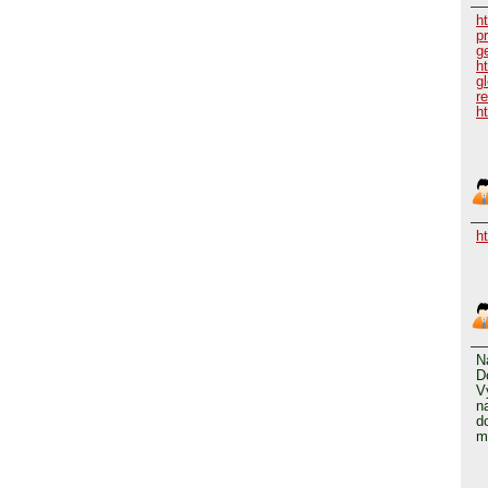
h
p
g
h
g
r
h
h
N
D
V
n
d
m