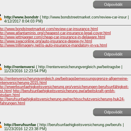
Odpovědět
http://www.bondstr
(
http://www.bondstreetmarket.com/review-car-insur
|
4/12/2017 8:04:03 PM)
ttp://www.bondstreetmarket.com/review-car-insurance.html
ttp://www.atlantaminis.org/cheapest-car-insurance-legal-cover.html
ttp://www.jettnjagger.com/cheap-car-insurance-in-delaware.html
ttp://www.swaconline.org/auto-insurance-depew-ny.html
ttp://www.trillimagery.net/is-auto-insurance-mandatory-in-va.html
Odpovědět
http://rentenversi
(
http://rentenversicherungvergleich.pw/beitragsbe
|
11/23/2016 12:23:54 PM)
ttp://rentenversicherungvergleich.pw/beitragsbemessungsgrenze-allgemeine-
entenversicherung-2015.html
ttp://erwerbsunfaehigkeitsversicherung.pro/versicherungen-berufsunfähigkeit-
est.html
http://berufsunfaehigkeitsversicherung.pw/arbeitskraft-gmbh-
otsdam.html
ttp://berufsunfaehigkeitsversicherung.pw/rechtsschutzversicherung-huk24-
rfahrungen.html
Odpovědět
http://berufsunfae
(
http://berufsunfaehigkeitsversicherung.pw/berufs
|
11/23/2016 12:23:38 PM)