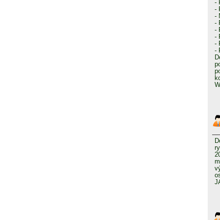
-
-
-
-
-
-
-
-
D
p
p
k
W
D
r
2
m
v
o
J