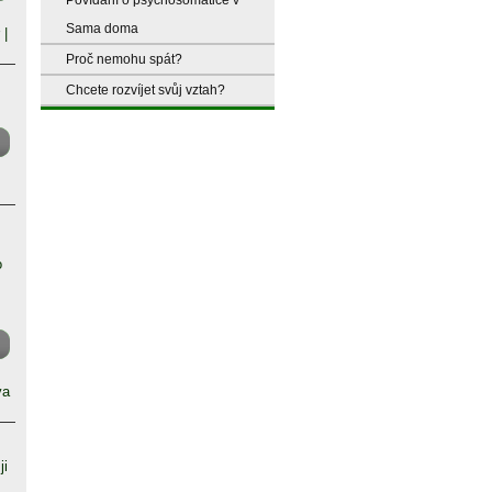
Sama doma
|
Proč nemohu spát?
Chcete rozvíjet svůj vztah?
o
va
ji