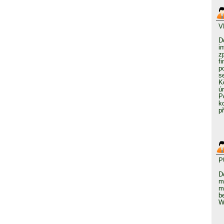
V
D
i
z
f
p
s
K
ú
P
k
p
P
D
m
m
b
W