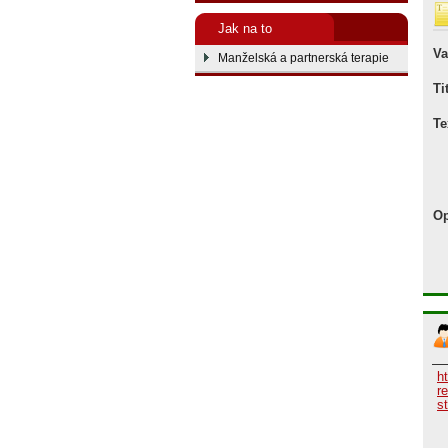
Jak na to
Va
Manželská a partnerská terapie
Ti
Te
Op
h
r
st