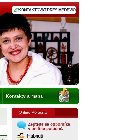
KONTAKTOVAT PŘES MEDEVIO
Kontakty a mapa
Online Poradna
Zeptejte se odborníka
v on-line poradně.
Hubnutí