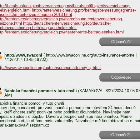
ttp://berufsunfaehigkeitsversicherung.pw/berufsunfähigkeitsversicherung-
reisvergleich.html
http://rentenversicherung.pro/beitragsbemessungsgrenze-
esetzliche-rentenversicherung-2013.html
ttp://rentenversicherungvergleich.pw/berechnung-rentenversicherung-
leitzone.html
http://deutscherentenversicherung.top/deutsche-
entenversicherung-befreiung-apotheker.html
ttp://rentenversicherungvergleich.pw/riester-rente-beitrag-senken.html
Odpovědět
http://www.swaconl
(
http://www.swaconline.org/auto-insurance-attorne
|
4/12/2017 10:45:18 AM)
ttp://www.swaconline.org/auto-insurance-attorney-nj.html
Odpovědět
Nabídka finanční pomoci v tuto chvíli
(
KAMAKOVA
| 8/27/2024 10:03:0
AM)
abídka finanční pomoci v tuto chvíli
obrý den, pane/paní, pro vaši finanční pomoc jsme otevřeni 24 hodin denně.
y, kteří chcete začít podnikat nebo podnikat dlouhodobě. Neváhejte nám
apsat s žádostí o půjčku. Důvěra a bezpečnost jsou naší prioritou. Máme
ovednosti a vřele vítáme naše zákazníky. Neváhejte mě kontaktovat na e-mai
ariakamakova@seznam.cz
Odpovědět