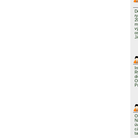
D
r
2
m
v
o
J
I
R
d
O
P
O
N
ú
c
t