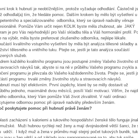
í krok k hubnutí je neobtížnějším, protože vyžaduje odhodlání. Částečně js
ž odhodlal(a) tím, že hledáte pomoc. Dalším krokem by mělo být vyšetření u
etentního a specializovaného odborníka, který se úpravě nadváhy věnuje
fesionálně. Pomůže Vám určit nejen KOLIK byste měla zhubnout, ale JAKÝ
ram je pro Vás nejvhodnější pro Vaší skladbu těla a Váš hormonální profil. P
 na výběr, měla byste preferovat zkušeného odborníka, nejlépe lékaře.
ástí kvalitního vstupního vyšetření by měla být analýza tělesné skladby a
ství tělesného a vnitřního tuku. Ptejte se, jestli je tato analýza součástí
ízených služeb.
rem každého kvalitního programu jsou postupné změny Vašeho životního st
ravovacích návyků tak, abyste si na ně v průběhu Vašeho programu zvykla a 
čení programu je převzala do Vašeho každodenního života. Ptejte se, jestli j
ástí programu trvalé změny životního stylu a stravovacích návyků.
utí musí být efektivním. První úspěchy, které by se měly dostavit už
ůběhu jednoho, maximálně dvou měsíců, posílí Vaší motivaci. Věřím, že najd
ého odborníka, který Vám pomůže Váš život zkvalitnit. V naší ordinaci
kytujeme odbornou pomoc při úpravě nadváhy především ženám.
oč poskytujete pomoc při hubnutí právě ženám?
lasti zacházení s kaloriemi a tukového hospodářství ženské tělo funguje jina
mužské. Muži hubnou rychleji než ženy a mají dvojnásobně větší šanci, že s
 udrží. I když muž a žena v průměru mají stejný počet tukových buněk, tu
y jsou u žen větší a od základu jsou naprogramované na to, aby tuk spíše