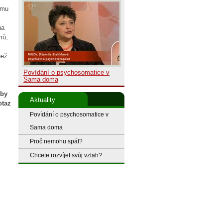
amu
na
mů,
než
Povídání o psychosomatice v
Sama doma
by
Aktuality
otaz
Povídání o psychosomatice v
Sama doma
Proč nemohu spát?
Chcete rozvíjet svůj vztah?