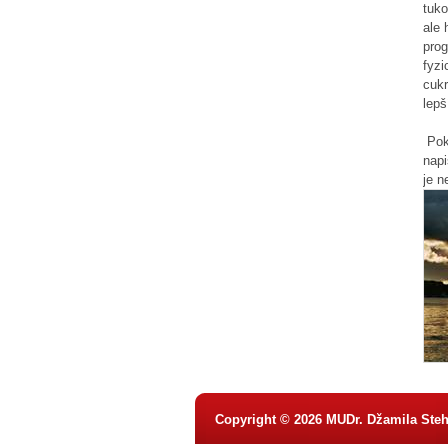
tuko
ale 
prog
fyzi
cukr
lepš
Pok
napi
je n
Copyright © 2026 MUDr. Džamila Steh