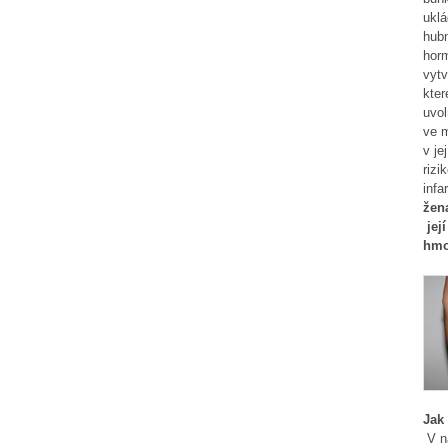
uklá
hubn
horm
vytv
kter
uvol
ve m
v je
rizi
infa
žen
její
hmo
Jak
V na