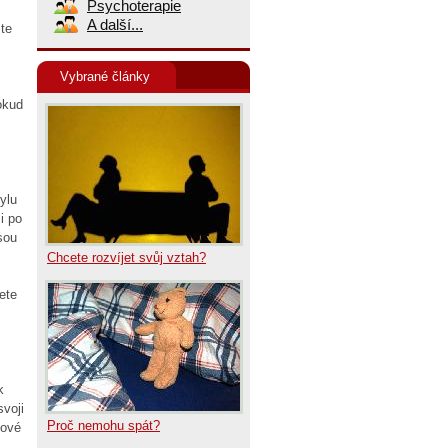
Psychoterapie
A další...
te
Vybrané články
okud
ylu
i po
sou
Chcete rozvíjet svůj vztah?
ete
k
voji
Proč nemohu spát?
kové