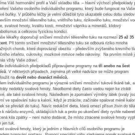
tíme Váš hormonální profil a Vaší skladbu těla – hlavní výchozí předpoklady 
oření Vašeho osobního individuálního programu, který bude fungovat na Vaše
vé buňky. V průběhu léčby je velmi důležité tyto ukazatelé celou dobu sledov
evším množství tělesného tuku, vnitřního tuku, rizikového tuku, množství v
le, svalové hmoty, kvalitu kosti, množství vápníku a minerálů, klidový
bolismus a celkovou fyzickou kondici.
e lékařky doporučují snížení množství tělesného tuku na rozmezí
25 až 35
cent
. Při tomto snížení množství tělesného tuku se odbourá riziko mnoha
žných chorob, které doprovázejí obezitu - především zvýšeného krevního tl
čního infarktu, cukrovky, mozkové mrtvice nebo rakoviny. Na prvním místě j
 nás vždy Vaše zdraví.
le individuálních předpokladů připravujeme programy na
tři anebo na šest
íců
. V některých případech, zejména při velké nadváze se může program
loužit na
devět nebo dvanáct měsíců.
m individuálního programu je výrazné snížení množství tukové tkáně tak, 
tráty nedotkly svalové hmoty. Neodborné diety často vedou nejen ke ztrátě
vé, ale také svalové hmoty. Následkem je zpomalení výměny látek (svaly js
vní ve spalování tuku a kalorii, když je ztrácíte, začínáte spalovat méně kalori
ek se převádí do tuku). Navíc redukční dieta, která omezí přísun živin do těla
 k nárůstu enzymů, ukládajících tuk a proto po ukončení diety rychle nabere
cená kila zpátky – není nutno dodávat, že místo ztracené svalové hmoty vypl
 jen tuk.
st svalové hmoty, který je jedním z hlavních cílů osobního programu je
ladem tvarování postavy. Pomocí speciální váhy sledujeme poměr svalové t