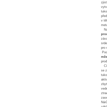
zjis
vytv
tuko
před
v tě
meta
Naš
pro
záva
srde
pro
Pod
měs
prod
Cíle
se z
tuko
akti
zbyt
vede
ztra
zase
Nárů
zák