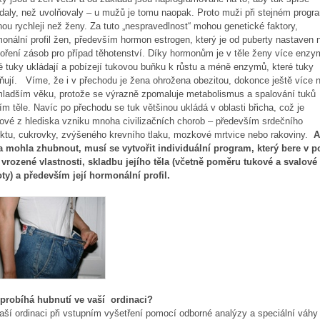
daly, než uvolňovaly – u mužů je tomu naopak. Proto muži při stejném progr
ou rychleji než ženy. Za tuto „nespravedlnost“ mohou genetické faktory,
onální profil žen, především hormon estrogen, který je od puberty nastaven 
oření zásob pro případ těhotenství. Díky hormonům je v těle ženy více enzy
é tuky ukládají a pobízejí tukovou buňku k růstu a méně enzymů, které tuky
ňují. Víme, že i v přechodu je žena ohrožena obezitou, dokonce ještě více 
ladším věku, protože se výrazně zpomaluje metabolismus a spalování tuků
jím těle. Navíc po přechodu se tuk většinou ukládá v oblasti břicha, což je
kové z hlediska vzniku mnoha civilizačních chorob – především srdečního
rktu, cukrovky, zvýšeného krevního tlaku, mozkové mrtvice nebo rakoviny.
A
a mohla zhubnout, musí se vytvořit individuální program, který bere v p
 vrozené vlastnosti, skladbu jejího těla (včetně poměru tukové a svalové
ty) a především její hormonální profil.
 probíhá hubnutí ve vaší ordinaci?
ší ordinaci při vstupním vyšetření pomocí odborné analýzy a speciální váhy