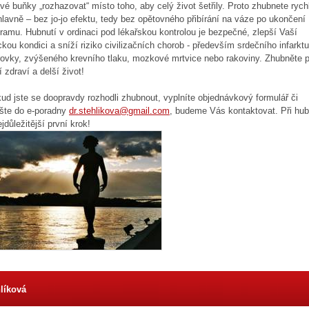
vé buňky „rozhazovat“ místo toho, aby celý život šetřily. Proto zhubnete rychl
hlavně – bez jo-jo efektu, tedy bez opětovného přibírání na váze po ukončení
ramu. Hubnutí v ordinaci pod lékařskou kontrolou je bezpečné, zlepší Vaší
ckou kondici a sníží riziko civilizačních chorob - především srdečního infarktu
ovky, zvýšeného krevního tlaku, mozkové mrtvice nebo rakoviny. Zhubněte p
í zdraví a delší život!
ud jste se doopravdy rozhodli zhubnout, vyplníte objednávkový formulář či
šte do e-poradny
dr.stehlikova@gmail.com
, budeme Vás kontaktovat. Při hub
ejdůležitější první krok!
líková