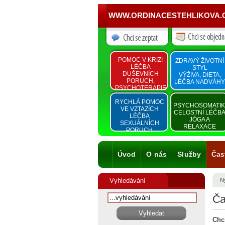
WWW.ORDINACESTEHLIKOVA.
POMOC V KRIZI
ZDRAVÝ ŽIVOTNÍ
LÉČBA
STYL
DUŠEVNÍCH
VÝŽIVA, DIETA,
PORUCH,
LÉČBA NADVÁHY
PSYCHOTERAPIE
RYCHLÁ POMOC
PSYCHOSOMATI
VE VZTAZÍCH
CELOSTNÍ LÉČB
LÉČBA
JÓGA A
SEXUÁLNÍCH
RELAXACE
PORUCH
Úvod
O nás
Služby
Čas
Vyhledávání
Ny
Ča
Chc