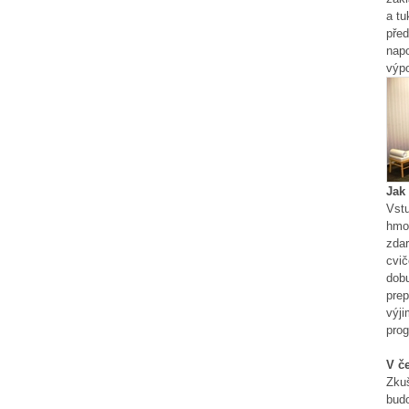
a tu
před
nap
výpo
Jak
Vstu
hmot
zdar
cvič
dobu
prep
výji
pro
V č
Zkuš
budo