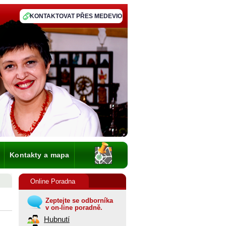
KONTAKTOVAT PŘES MEDEVIO
Kontakty a mapa
Online Poradna
Zeptejte se odborníka
v on-line poradně.
Hubnutí