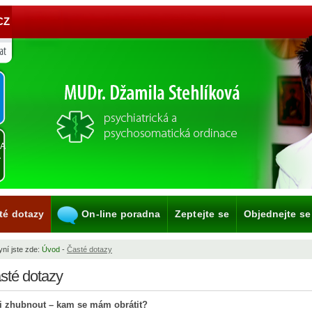
CZ
KA
A
té dotazy
On-line poradna
Zeptejte se
Objednejte se
ní jste zde:
Úvod
-
Časté dotazy
sté dotazy
i zhubnout – kam se mám obrátit?