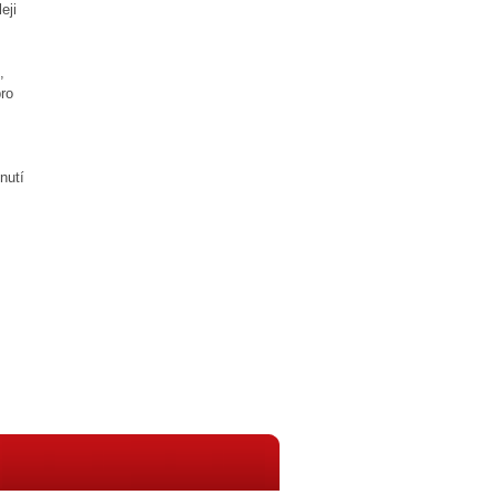
eji
,
ro
nutí