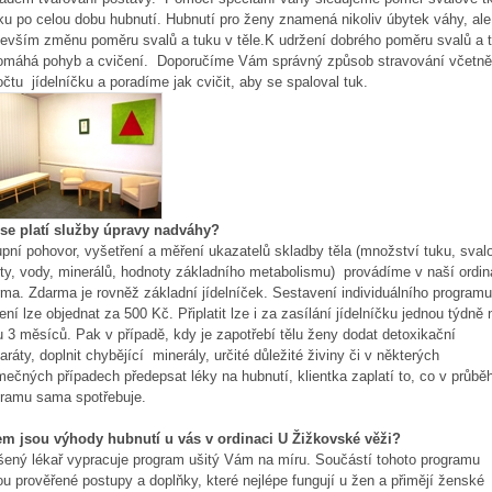
ku po celou dobu hubnutí. Hubnutí pro ženy znamená nikoliv úbytek váhy, ale
evším změnu poměru svalů a tuku v těle.K udržení dobrého poměru svalů a 
omáhá pohyb a cvičení. Doporučíme Vám správný způsob stravování včetně
čtu jídelníčku a poradíme jak cvičit, aby se spaloval tuk.
 se platí služby úpravy nadváhy?
pní pohovor, vyšetření a měření ukazatelů skladby těla (množství tuku, sval
y, vody, minerálů, hodnoty základního metabolismu) provádíme v naší ordin
ma. Zdarma je rovněž základní jídelníček. Sestavení individuálního programu
ení lze objednat za 500 Kč. Připlatit lze i za zasílání jídelníčku jednou týdně 
 3 měsíců. Pak v případě, kdy je zapotřebí tělu ženy dodat detoxikační
aráty, doplnit chybějící minerály, určité důležité živiny či v některých
mečných případech předepsat léky na hubnutí, klientka zaplatí to, co v průbě
gramu sama spotřebuje.
em jsou výhody hubnutí u vás v ordinaci U Žižkovské věži?
ený lékař vypracuje program ušitý Vám na míru. Součástí tohoto programu
u prověřené postupy a doplňky, které nejlépe fungují u žen a přimějí ženské