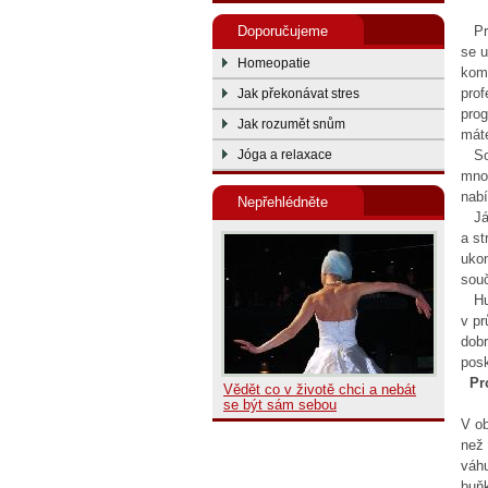
Prvn
Doporučujeme
se u
Homeopatie
komp
pro
Jak překonávat stres
prog
Jak rozumět snům
máte
Souč
Jóga a relaxace
množ
nab
Nepřehlédněte
Jád
a st
ukon
souč
Hubn
v pr
dobr
pos
Pr
Vědět co v životě chci a nebát
se být sám sebou
V ob
než 
váhu
buňk