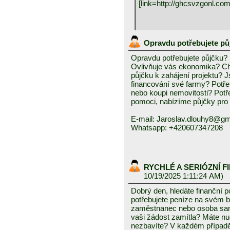
[link=http://ghcsvzgonl.com
Opravdu potřebujete p
Opravdu potřebujete půjčku?
Ovlivňuje vás ekonomika? Chc
půjčku k zahájení projektu? J
financování své farmy? Potře
nebo koupi nemovitosti? Pot
pomoci, nabízíme půjčky pro f
E-mail: Jaroslav.dlouhy8@gm
Whatsapp: +420607347208
RYCHLÉ A SERIÓZNÍ F
10/19/2025 1:11:24 AM)
Dobrý den, hledáte finanční
potřebujete peníze na svém 
zaměstnanec nebo osoba sam
vaši žádost zamítla? Máte nud
nezbavíte? V každém případě