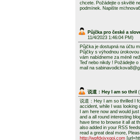
chcete. Požádejte o skvělé 
podmínek. Napište mi:hnov
Půjčka pro české a slo
11/4/2023 1:46:04 PM)
Půjčka je dostupná na účtu 
Půjčky s výhodnou úrokovou 
vám nabídneme za méně než 2
Teď nebo nikdy ! Požádejte o 
mail na sabinavodickova8@g
说道：Hey I am so thril
(
说道：Hey I am so thrilled I fo
accident, while I was looking
I am here now and would just 
and a all round interesting blo
have time to browse it all at 
also added in your RSS feeds,
read a great deal more, Pleas
http://wpfdxjvxqoi.com
[url=ht