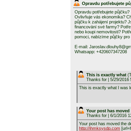
Opravdu potřebujete p
Opravdu potřebujete půjčku?
Ovlivňuje vás ekonomika? Chc
půjčku k zahájení projektu? J
financování své farmy? Potře
nebo koupi nemovitosti? Pot
pomoci, nabízíme půjčky pro f
E-mail: Jaroslav.dlouhy8@gm
Whatsapp: +420607347208
This is exactly what
(
T
Thanks for
| 5/29/2016
This is exactly what I was l
Your post has moved
Thanks for
| 6/1/2016 
Your post has moved the de
http://ihmksysdp.com
[url=