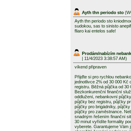
Ayth thn periodo sto
(
W
Ayth thn periodo sto kniodmo
sudokou, sas to sinisto anepi
fliaro kai entelos safe!
Prodám/nabízím nebank
| 11/4/2023 3:38:57 AM)
víkend připraven
Přijďte si pro rychlou nebank
jednotlivce 2% od 30 000 Kč 
registru. Běžná půjčka od 30
Bezkonkurenční finanční slu
oddlužení, nebankovní půjčky
půjčky bez registru, půjčky p
půjčky pro brigádníky, půjčk
půjčky pro zaměstnance. Neb
snadným řešením finanční sit
30 minut vyřídíte formality p
vyberete. Garantujeme Vám j