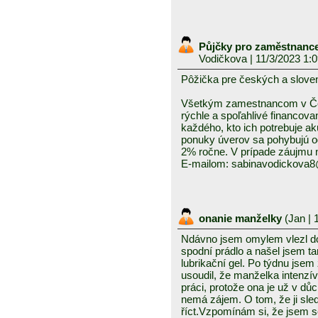
Půjčky pro zaměstnance
Vodičkova
| 11/3/2023 1:
Pôžička pre českých a slov
Všetkým zamestnancom v Čes
rýchle a spoľahlivé financova
každého, kto ich potrebuje ak
ponuky úverov sa pohybujú o
2% ročne. V prípade záujmu ná
E-mailom: sabinavodickova
onanie manželky
(
Jan
| 
Ndávno jsem omylem vlezl do
spodní prádlo a našel jsem 
lubrikační gel. Po týdnu jsem 
usoudil, že manželka intenzí
práci, protože ona je už v dů
nemá zájem. O tom, že ji sledu
říct.Vzpomínám si, že jsem se