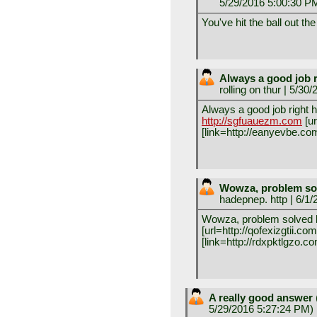
5/29/2016 5:00:30 P
You've hit the ball out the
Always a good job 
rolling on thur
| 5/30/
Always a good job right h
http://sgfuauezm.com
[ur
[link=http://eanyevbe.co
Wowza, problem so
hadepnep. http
| 6/1/
Wowza, problem solved l
[url=http://qofexizgtii.com]
[link=http://rdxpktlgzo.co
A really good answer
5/29/2016 5:27:24 PM)