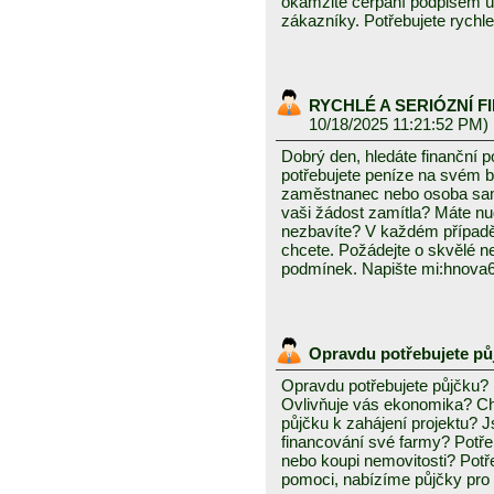
okamžité čerpání podpisem 
zákazníky. Potřebujete rychl
RYCHLÉ A SERIÓZNÍ F
10/18/2025 11:21:52 PM)
Dobrý den, hledáte finanční
potřebujete peníze na svém 
zaměstnanec nebo osoba sam
vaši žádost zamítla? Máte nud
nezbavíte? V každém případě
chcete. Požádejte o skvělé 
podmínek. Napište mi:hnov
Opravdu potřebujete p
Opravdu potřebujete půjčku?
Ovlivňuje vás ekonomika? Chc
půjčku k zahájení projektu? J
financování své farmy? Potře
nebo koupi nemovitosti? Pot
pomoci, nabízíme půjčky pro f