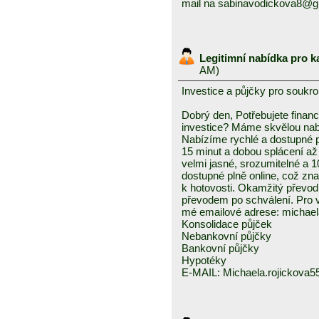
mail na sabinavodickova8@g
Legitimní nabídka pro 
AM)
Investice a půjčky pro soukr
Dobrý den, Potřebujete financ
investice? Máme skvělou nabíd
Nabízíme rychlé a dostupné 
15 minut a dobou splácení až
velmi jasné, srozumitelné a 
dostupné plně online, což zn
k hotovosti. Okamžitý převo
převodem po schválení. Pro v
mé emailové adrese: michae
Konsolidace půjček
Nebankovní půjčky
Bankovní půjčky
Hypotéky
E-MAIL: Michaela.rojickova