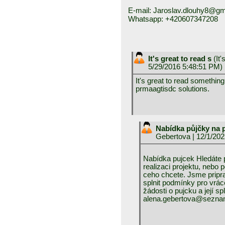
E-mail: Jaroslav.dlouhy8@gm
Whatsapp: +420607347208
It's great to read s
(
It
5/29/2016 5:48:51 PM)
It's great to read somethin
prmaagtisdc solutions.
Nabídka půjčky na 
Gebertova
| 12/1/20
Nabídka pujcek Hledáte p
realizaci projektu, nebo 
ceho chcete. Jsme pripr
splnit podmínky pro vrác
žádosti o pujcku a její s
alena.gebertova@sezna