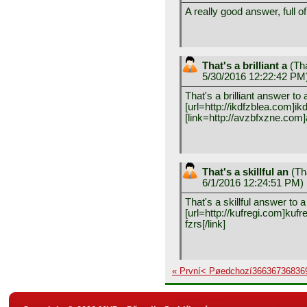
A really good answer, full of 
That's a brilliant a
(
Tha
5/30/2016 12:22:42 PM
That's a brilliant answer to
[url=http://ikdfzblea.com]ikd
[link=http://avzbfxzne.com]
That's a skillful an
(
Tha
6/1/2016 12:24:51 PM)
That's a skillful answer to a
[url=http://kufregi.com]kufre
fzrs[/link]
« První
< Pøedchozí
366
367
368
36