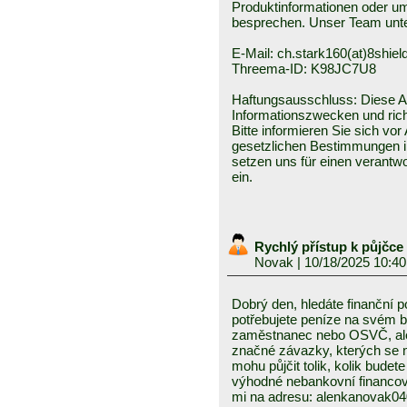
Produktinformationen oder um 
besprechen. Unser Team unter
E-Mail: ch.stark160(at)8shield
Threema-ID: K98JC7U8
Haftungsausschluss: Diese An
Informationszwecken und rich
Bitte informieren Sie sich vo
gesetzlichen Bestimmungen in
setzen uns für einen verant
ein.
Rychlý přístup k půjčc
Novak
| 10/18/2025 10:4
Dobrý den, hledáte finanční
potřebujete peníze na svém 
zaměstnanec nebo OSVČ, ale
značné závazky, kterých se
mohu půjčit tolik, kolik budet
výhodné nebankovní financo
mi na adresu: alenkanovak