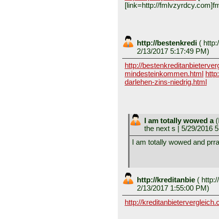
[link=http://fmlvzyrdcy.com]fm
http://bestenkredi
(
http:
2/13/2017 5:17:49 PM)
http://bestenkreditanbieterverg
mindesteinkommen.html
http
darlehen-zins-niedrig.html
I am totally wowed a
(
the next s
| 5/29/2016 
I am totally wowed and prra
http://kreditanbie
(
http:/
2/13/2017 1:55:00 PM)
http://kreditanbietervergleich