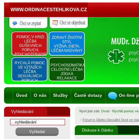
WWW.ORDINACESTEHLIKOVA.CZ
POMOC V KRIZI
ZDRAVÝ ŽIVOTNÍ
LÉČBA
STYL
DUŠEVNÍCH
VÝŽIVA, DIETA,
PORUCH,
LÉČBA NADVÁHY
PSYCHOTERAPIE
RYCHLÁ POMOC
PSYCHOSOMATIKA
VE VZTAZÍCH
CELOSTNÍ LÉČBA
LÉČBA
JÓGA A
SEXUÁLNÍCH
RELAXACE
PORUCH
Úvod
O nás
Služby
Časté dotazy
On-line 
Vyhledávání
Nyní jste zde:
Úvod
-
Rychlá pomoc ve
-
Fórum k článku:Sexuální život ve st
Diskuse k článku