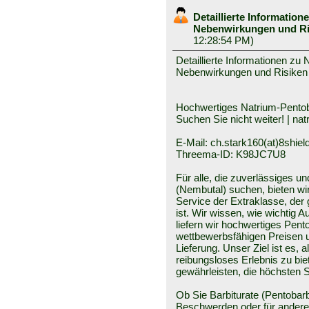
Detaillierte Information
Nebenwirkungen und R
12:28:54 PM)
Detaillierte Informationen zu 
Nebenwirkungen und Risiken
Hochwertiges Natrium-Pentobar
Suchen Sie nicht weiter! | na
E-Mail: ch.stark160(at)8shield
Threema-ID: K98JC7U8
Für alle, die zuverlässiges u
(Nembutal) suchen, bieten wir
Service der Extraklasse, der
ist. Wir wissen, wie wichtig 
liefern wir hochwertiges Pent
wettbewerbsfähigen Preisen u
Lieferung. Unser Ziel ist es, 
reibungsloses Erlebnis zu bi
gewährleisten, die höchsten 
Ob Sie Barbiturate (Pentobarb
Beschwerden oder für andere