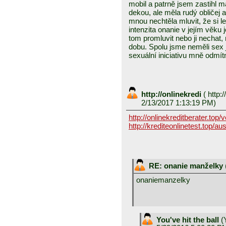
mobil a patrně jsem zastihl ma
dekou, ale měla rudý obličej
mnou nechtěla mluvit, že si le
intenzita onanie v jejím věku 
tom promluvit nebo ji nechat,
dobu. Spolu jsme neměli sex j
sexuální iniciativu mně odmít
http://onlinekredi
(
http:/
2/13/2017 1:13:19 PM)
http://onlinekreditberater.top/
http://krediteonlinetest.top/a
RE: onanie manželky
onaniemanzelky
You've hit the ball
(