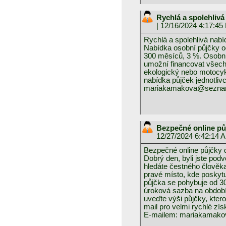
Rychlá a spolehlivá
| 12/16/2024 4:17:45
Rychlá a spolehlivá nabí
Nabídka osobní půjčky o
300 měsíců, 3 %. Osobní 
umožní financovat všechn
ekologický nebo motocykl
nabídka půjček jednotliv
mariakamakova@sezna
Bezpečné online pů
12/27/2024 6:42:14 
Bezpečné online půjčky 
Dobrý den, byli jste pod
hledáte čestného člověka,
pravé místo, kde poskyt
půjčka se pohybuje od 3
úroková sazba na období
uveďte výši půjčky, ktero
mail pro velmi rychlé zís
E-mailem: mariakamak