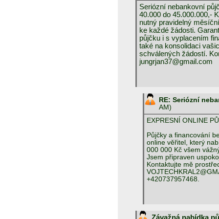
Seriózní nebankovní půj
40.000 do 45.000.000,- Kč
nutný pravidelný měsíční
ke každé žádosti. Garant
půjčku i s vyplacením fi
také na konsolidaci vaš
schválených žádostí. Kon
jungrjan37@gmail.com
RE: Seriózní neb
AM)
EXPRESNÍ ONLINE P
Půjčky a financování b
online věřitel, který n
000 000 Kč všem vážn
Jsem připraven uspokoji
Kontaktujte mě prostře
VOJTECHKRAL2@GMAI
+420737957468.
Závažná nabídka p