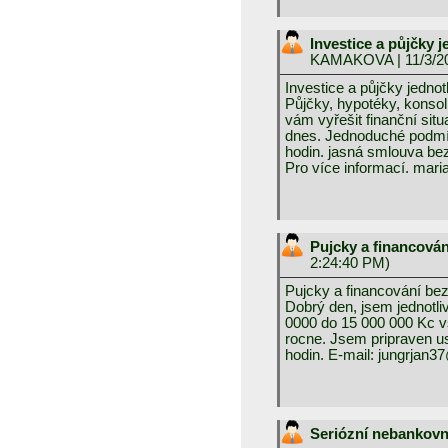
Investice a půjčky 
KAMAKOVA
| 11/3/2
Investice a půjčky jedno
Půjčky, hypotéky, konso
vám vyřešit finanční situ
dnes. Jednoduché podmín
hodin. jasná smlouva be
Pro více informací. m
Pujcky a financová
2:24:40 PM)
Pujcky a financování bez
Dobrý den, jsem jednotli
0000 do 15 000 000 Kc 
rocne. Jsem pripraven us
hodin. E-mail: jungrjan
Seriózní nebankovn