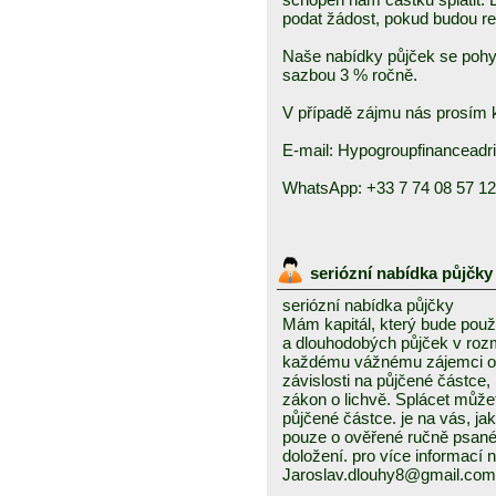
podat žádost, pokud budou r
Naše nabídky půjček se pohy
sazbou 3 % ročně.
V případě zájmu nás prosím k
E-mail: Hypogroupfinancead
WhatsApp: +33 7 74 08 57 12
seriózní nabídka půjčk
seriózní nabídka půjčky
Mám kapitál, který bude použ
a dlouhodobých půjček v roz
každému vážnému zájemci o t
závislosti na půjčené částce
zákon o lichvě. Splácet můžet
půjčené částce. je na vás, j
pouze o ověřené ručně psané
doložení. pro více informací n
Jaroslav.dlouhy8@gmail.com