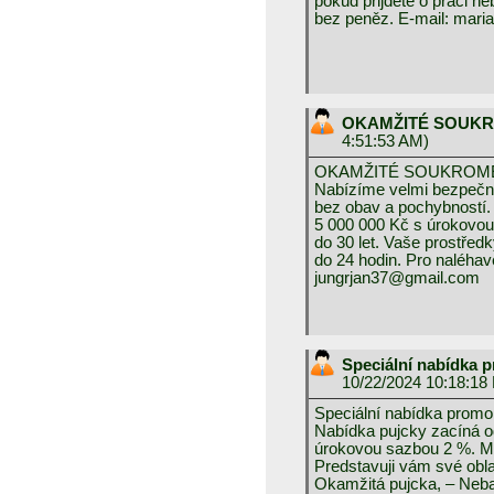
pokud přijdete o práci 
bez peněz. E-mail: ma
OKAMŽITÉ SOUK
4:51:53 AM)
OKAMŽITÉ SOUKROM
Nabízíme velmi bezpečno
bez obav a pochybností.
5 000 000 Kč s úrokovou
do 30 let. Vaše prostřed
do 24 hodin. Pro naléhav
jungrjan37@gmail.com
Speciální nabídka 
10/22/2024 10:18:18
Speciální nabídka promo
Nabídka pujcky zacíná o
úrokovou sazbou 2 %. Muž
Predstavuji vám své obla
Okamžitá pujcka, – Neba