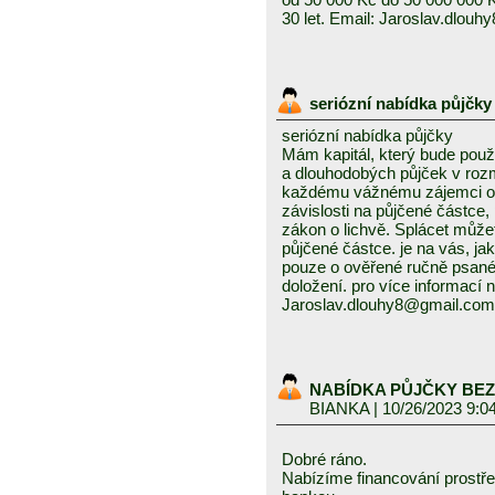
30 let. Email: Jaroslav.dlou
seriózní nabídka půjčk
seriózní nabídka půjčky
Mám kapitál, který bude použ
a dlouhodobých půjček v roz
každému vážnému zájemci o t
závislosti na půjčené částce
zákon o lichvě. Splácet můžet
půjčené částce. je na vás, j
pouze o ověřené ručně psané
doložení. pro více informací n
Jaroslav.dlouhy8@gmail.com
NABÍDKA PŮJČKY BEZ
BIANKA
| 10/26/2023 9:0
Dobré ráno.
Nabízíme financování prostře