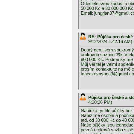
Odešlete svou žádost a ob
50 000 Kč a 30 000 000 Kč.
Email: jungrjan37@gmail.
RE: Půjčka pro české
9/12/2024 1:42:16 AM)
Dobrý den, jsem soukromý v
úrokovou sazbou 3%. V eko
800 000 Kč. Podmínky mé p
Můj věřitel je velmi spoleh
prosím kontaktujte na mé 
taneckovasona3@gmail.c
Půjčka pro české a s
4:20:26 PM)
Nabídka rychlé půjčky bez 
Nabízíme osobní a podnikat
atd. od 30 000 Kč do 40 0
Naše půjčky jsou jednoduch
pevná úroková sazba silně 