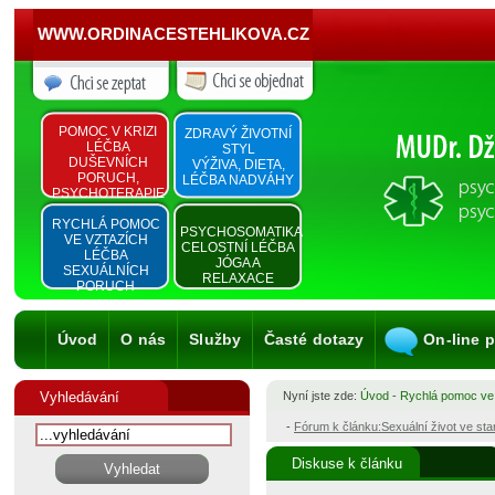
WWW.ORDINACESTEHLIKOVA.CZ
POMOC V KRIZI
ZDRAVÝ ŽIVOTNÍ
LÉČBA
STYL
DUŠEVNÍCH
VÝŽIVA, DIETA,
PORUCH,
LÉČBA NADVÁHY
PSYCHOTERAPIE
RYCHLÁ POMOC
PSYCHOSOMATIKA
VE VZTAZÍCH
CELOSTNÍ LÉČBA
LÉČBA
JÓGA A
SEXUÁLNÍCH
RELAXACE
PORUCH
Úvod
O nás
Služby
Časté dotazy
On-line 
Vyhledávání
Nyní jste zde:
Úvod
-
Rychlá pomoc ve
-
Fórum k článku:Sexuální život ve st
Diskuse k článku