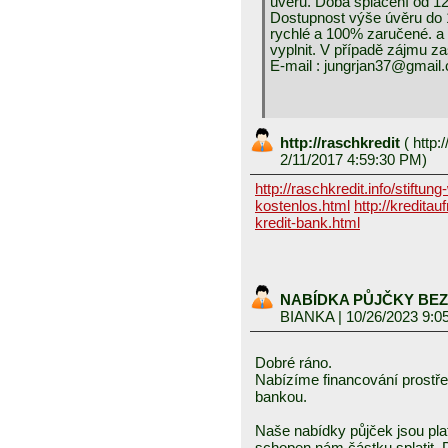
úvěru. Doba splácení od 1
Dostupnost výše úvěru do 1
rychlé a 100% zaručené. a 
vyplnit. V případě zájmu zaš
E-mail : jungrjan37@gmail
http://raschkredit
(
http:/
2/11/2017 4:59:30 PM)
http://raschkredit.info/stiftun
kostenlos.html
http://kredita
kredit-bank.html
NABÍDKA PŮJČKY BEZ
BIANKA
| 10/26/2023 9:0
Dobré ráno.
Nabízíme financování prostře
bankou.
Naše nabídky půjček jsou pla
schopen nám částku splatit.