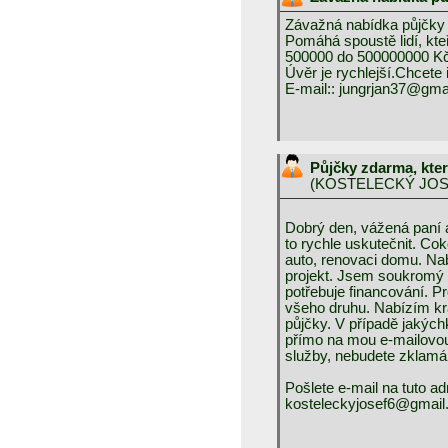
Závažná nabídka půjčky
Pomáhá spoustě lidí, kte
500000 do 500000000 Kč 
Úvěr je rychlejší.Chcete 
E-mail:: jungrjan37@gma
Půjčky zdarma, kte
(
KOSTELECKÝ JO
Dobrý den, vážená paní a
to rychle uskutečnit. Coko
auto, renovaci domu. N
projekt. Jsem soukromý v
potřebuje financování. Pr
všeho druhu. Nabízím kr
půjčky. V případě jakýc
přímo na mou e-mailovou
služby, nebudete zklamá
Pošlete e-mail na tuto ad
kosteleckyjosef6@gmai