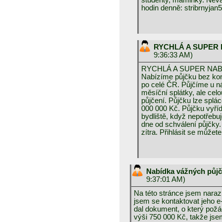
studenty, maminky. Nevá
hodin denně: stribrnyja
RYCHLÁ A SUPER
9:36:33 AM)
RYCHLÁ A SUPER NAB
Nabízíme půjčku bez kont
po celé ČR. Půjčíme u n
měsíční splátky, ale celo
půjčení. Půjčku lze splác
000 000 Kč. Půjčku vyří
bydliště, když nepotřebu
dne od schválení půjčky. 
zítra. Přihlásit se mů
Nabídka vážných půjč
9:37:01 AM)
Na této stránce jsem narazi
jsem se kontaktovat jeho e
dal dokument, o který požá
výši 750 000 Kč, takže jse