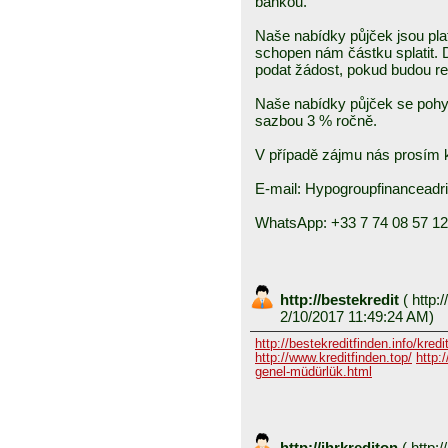
bankou.
Naše nabídky půjček jsou pla
schopen nám částku splatit.
podat žádost, pokud budou r
Naše nabídky půjček se pohy
sazbou 3 % ročně.
V případě zájmu nás prosím k
E-mail: Hypogroupfinancead
WhatsApp: +33 7 74 08 57 12
http://bestekredit
(
http:/
2/10/2017 11:49:24 AM)
http://bestekreditfinden.info/kred
http://www.kreditfinden.top/
http:
genel-müdürlük.html
http://ihrkrediton
(
http:/