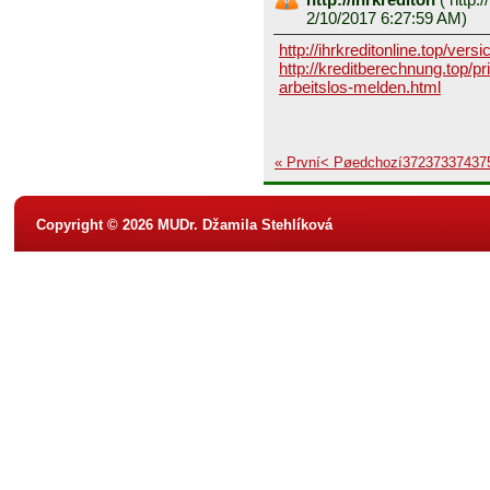
2/10/2017 6:27:59 AM)
http://ihrkreditonline.top/vers
http://kreditberechnung.top/pr
arbeitslos-melden.html
« První
< Pøedchozí
372
373
374
37
Copyright © 2026 MUDr. Džamila Stehlíková