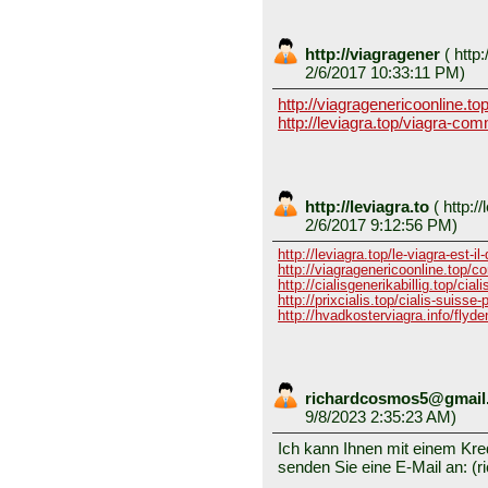
http://viagragener
(
http:
2/6/2017 10:33:11 PM)
http://viagragenericoonline.to
http://leviagra.top/viagra-co
http://leviagra.to
(
http://
2/6/2017 9:12:56 PM)
http://leviagra.top/le-viagra-est-
http://viagragenericoonline.top/co
http://cialisgenerikabillig.top/cial
http://prixcialis.top/cialis-suisse
http://hvadkosterviagra.info/flyden
richardcosmos5@gmai
9/8/2023 2:35:23 AM)
Ich kann Ihnen mit einem Kred
senden Sie eine E-Mail an: 