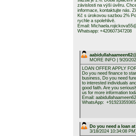
závislosti na výši úvěru. Chc
informace, kontaktujte nás. Z
Kč s úrokovou sazbou 2% Pos
rychle a spolehlivě.
Email: Michaela.rojickova5
Whatsapp: +420607347208
aabidullahaameen62
MORE INFO
| 9/20/20
LOAN OFFER APPLY FO
Do you need finance to sta
business, Do you need fund
to interested individuals 
good faith. Are you serious
us for more information tod
Email: aabidullahaameen
WhatsApp: +91923359365
Do you need a loan at
3/18/2024 10:34:08 PM