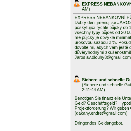
EXPRESS NEBANKOVN
AM)
EXPRESS NEBANKOVNÍ P
Dobrý den, jmenuji se JAROS
poskytující rychlé půjčky do 
všechny typy půjček od 20 0
mé půjčky je obvykle minimál
úrokovou sazbou 2 %. Pokud
dovolte mi, abych vám ještě
důvěryhodnými zkušenostmi!
Jaroslav.dlouhy8@gmail.com
Sichere und schnelle G
(
Sichere und schnelle Gu
2:41:44 AM)
Benötigen Sie finanzielle Unte
Geld? Geschäftsgeld? Hypoth
Projektförderung? Wir geben 
(dakany.endre@gmail.com)
Dringendes Geldangebot.