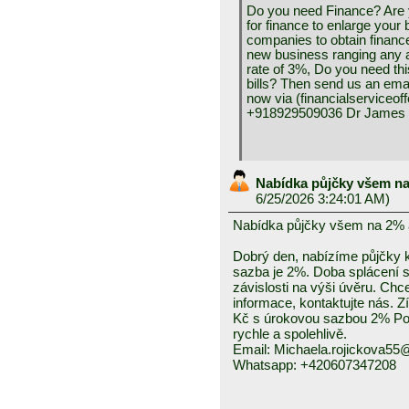
Do you need Finance? Are y
for finance to enlarge your
companies to obtain financ
new business ranging any a
rate of 3%, Do you need thi
bills? Then send us an ema
now via (financialservice
+918929509036 Dr James E
Nabídka půjčky všem na
6/25/2026 3:24:01 AM)
Nabídka půjčky všem na 2% 
Dobrý den, nabízíme půjčky k
sazba je 2%. Doba splácení se
závislosti na výši úvěru. Chc
informace, kontaktujte nás. Z
Kč s úrokovou sazbou 2% Pos
rychle a spolehlivě.
Email: Michaela.rojickova5
Whatsapp: +420607347208