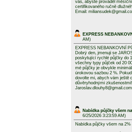
vás, abyste prováděl měsíční
certifikovaného ručně dlužnéh
Email: miliansudek@gmail.c
EXPRESS NEBANKOVN
AM)
EXPRESS NEBANKOVNÍ P
Dobrý den, jmenuji se JAROS
poskytující rychlé půjčky do 
všechny typy půjček od 20 0
mé půjčky je obvykle minimál
úrokovou sazbou 2 %. Pokud
dovolte mi, abych vám ještě
důvěryhodnými zkušenostmi!
Jaroslav.dlouhy8@gmail.com
Nabídka půjčky všem na
6/25/2026 3:23:59 AM)
Nabídka půjčky všem na 2% 