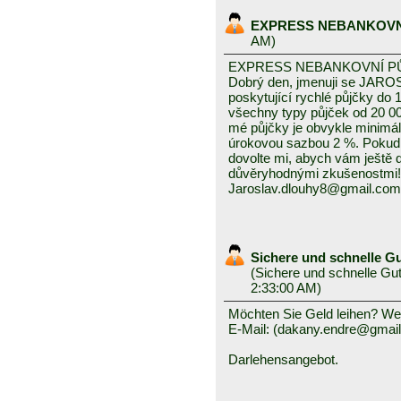
EXPRESS NEBANKOVN
AM)
EXPRESS NEBANKOVNÍ P
Dobrý den, jmenuji se JAROS
poskytující rychlé půjčky do 
všechny typy půjček od 20 0
mé půjčky je obvykle minimál
úrokovou sazbou 2 %. Pokud
dovolte mi, abych vám ještě
důvěryhodnými zkušenostmi!
Jaroslav.dlouhy8@gmail.com
Sichere und schnelle G
(
Sichere und schnelle Gu
2:33:00 AM)
Möchten Sie Geld leihen? Wen
E-Mail: (dakany.endre@gmai
Darlehensangebot.