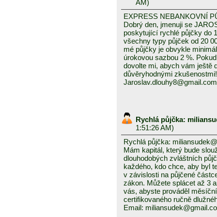
AM)
EXPRESS NEBANKOVNÍ P
Dobrý den, jmenuji se JAROS
poskytující rychlé půjčky do 
všechny typy půjček od 20 0
mé půjčky je obvykle minimál
úrokovou sazbou 2 %. Pokud
dovolte mi, abych vám ještě
důvěryhodnými zkušenostmi!
Jaroslav.dlouhy8@gmail.com
Rychlá půjčka: milian
1:51:26 AM)
Rychlá půjčka: miliansudek
Mám kapitál, který bude slou
dlouhodobých zvláštních půj
každého, kdo chce, aby byl t
v závislosti na půjčené čás
zákon. Můžete splácet až 3 až
vás, abyste prováděl měsíční
certifikovaného ručně dlužnéh
Email: miliansudek@gmail.c