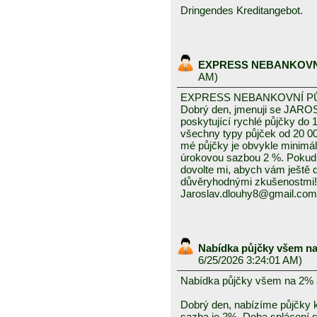
Dringendes Kreditangebot.
EXPRESS NEBANKOVN
AM)
EXPRESS NEBANKOVNÍ P
Dobrý den, jmenuji se JAROS
poskytující rychlé půjčky do 
všechny typy půjček od 20 0
mé půjčky je obvykle minimál
úrokovou sazbou 2 %. Pokud
dovolte mi, abych vám ještě
důvěryhodnými zkušenostmi!
Jaroslav.dlouhy8@gmail.com
Nabídka půjčky všem na
6/25/2026 3:24:01 AM)
Nabídka půjčky všem na 2% 
Dobrý den, nabízíme půjčky k
sazba je 2%. Doba splácení se