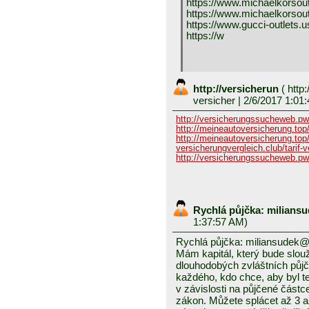
https://www.michaelkorsou
https://www.michaelkorsout
https://www.gucci-outlets.u
https://w
http://versicherun
(
http
versicher
| 2/6/2017 1:01
http://versicherungssucheweb.pw
http://meineautoversicherung.top
http://meineautoversicherung.top
versicherungvergleich.club/tarif-
http://versicherungssucheweb.pw/
Rychlá půjčka: milian
1:37:57 AM)
Rychlá půjčka: miliansudek
Mám kapitál, který bude slou
dlouhodobých zvláštních půj
každého, kdo chce, aby byl t
v závislosti na půjčené čás
zákon. Můžete splácet až 3 až