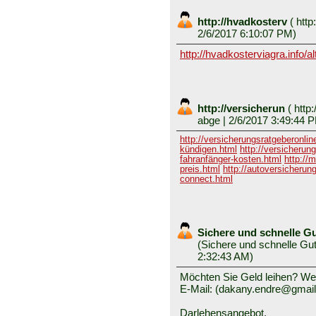
http://hvadkosterv
(
http:
2/6/2017 6:10:07 PM)
http://hvadkosterviagra.info/alt
http://versicherun
(
http:
abge
| 2/6/2017 3:49:44 
http://versicherungsratgeberonli
kündigen.html
http://versicherun
fahranfänger-kosten.html
http://
preis.html
http://autoversicherung
connect.html
Sichere und schnelle G
(
Sichere und schnelle Gu
2:32:43 AM)
Möchten Sie Geld leihen? Wen
E-Mail: (dakany.endre@gmai
Darlehensangebot.