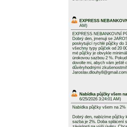
EXPRESS NEBANKOVN
AM)
EXPRESS NEBANKOVNÍ P
Dobrý den, jmenuji se JAROS
poskytující rychlé půjčky do 
všechny typy půjček od 20 0
mé půjčky je obvykle minimál
úrokovou sazbou 2 %. Pokud
dovolte mi, abych vám ještě
důvěryhodnými zkušenostmi!
Jaroslav.dlouhy8@gmail.com
Nabídka půjčky všem na
6/25/2026 3:24:01 AM)
Nabídka půjčky všem na 2% 
Dobrý den, nabízíme půjčky k
sazba je 2%. Doba splácení se
závislosti na výši úvěru. Chc