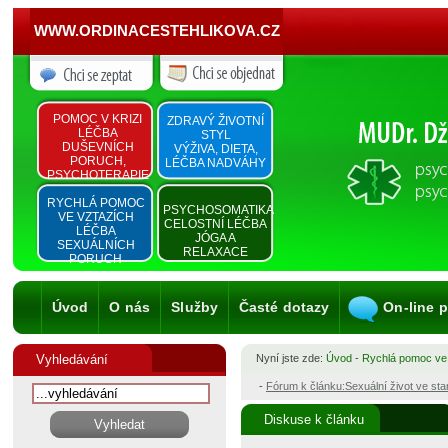
WWW.ORDINACESTEHLIKOVA.CZ
POMOC V KRIZI
ZDRAVÝ ŽIVOTNÍ
LÉČBA
STYL
DUŠEVNÍCH
VÝŽIVA, DIETA,
PORUCH,
LÉČBA NADVÁHY
PSYCHOTERAPIE
RYCHLÁ POMOC
PSYCHOSOMATIKA
VE VZTAZÍCH
CELOSTNÍ LÉČBA
LÉČBA
JÓGA A
SEXUÁLNÍCH
RELAXACE
PORUCH
Úvod
O nás
Služby
Časté dotazy
On-line 
Vyhledávání
Nyní jste zde:
Úvod
-
Rychlá pomoc ve
-
Fórum k článku:Sexuální život ve st
Diskuse k článku