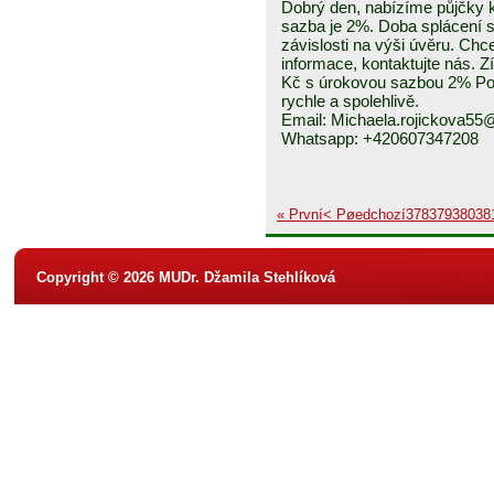
Dobrý den, nabízíme půjčky k
sazba je 2%. Doba splácení se
závislosti na výši úvěru. Chc
informace, kontaktujte nás. Z
Kč s úrokovou sazbou 2% Pos
rychle a spolehlivě.
Email: Michaela.rojickova5
Whatsapp: +420607347208
« První
< Pøedchozí
378
379
380
38
Copyright © 2026 MUDr. Džamila Stehlíková