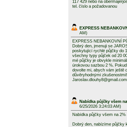
117 429 nebo na obermajerjo
tel. číslo a požadovanou
EXPRESS NEBANKOVN
AM)
EXPRESS NEBANKOVNÍ P
Dobrý den, jmenuji se JAROS
poskytující rychlé půjčky do 
všechny typy půjček od 20 0
mé půjčky je obvykle minimál
úrokovou sazbou 2 %. Pokud
dovolte mi, abych vám ještě
důvěryhodnými zkušenostmi!
Jaroslav.dlouhy8@gmail.com
Nabídka půjčky všem na
6/25/2026 3:24:03 AM)
Nabídka půjčky všem na 2% 
Dobrý den, nabízíme půjčky k