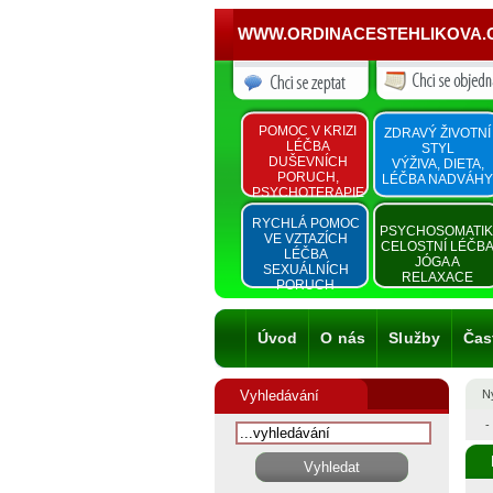
WWW.ORDINACESTEHLIKOVA.
POMOC V KRIZI
ZDRAVÝ ŽIVOTNÍ
LÉČBA
STYL
DUŠEVNÍCH
VÝŽIVA, DIETA,
PORUCH,
LÉČBA NADVÁHY
PSYCHOTERAPIE
RYCHLÁ POMOC
PSYCHOSOMATI
VE VZTAZÍCH
CELOSTNÍ LÉČB
LÉČBA
JÓGA A
SEXUÁLNÍCH
RELAXACE
PORUCH
Úvod
O nás
Služby
Čas
Vyhledávání
Ny
-