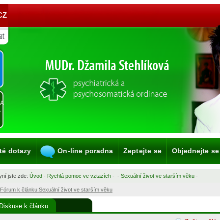
CZ
KA
A
té dotazy
On-line poradna
Zeptejte se
Objednejte se
ní jste zde:
Úvod
-
Rychlá pomoc ve vztazích
-
-
Sexuální život ve starším věku
-
Fórum k článku:Sexuální život ve starším věku
Diskuse k článku