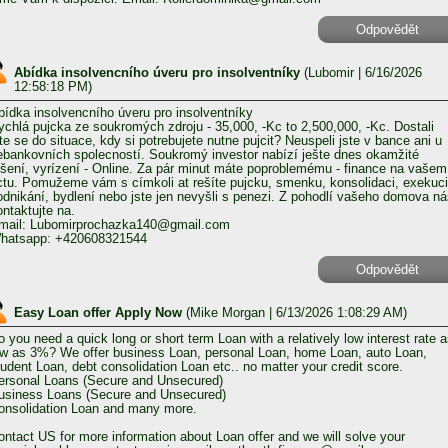
Odpovědět
Abídka insolvencního úveru pro insolventníky
(
Lubomir
| 6/16/2026
12:58:18 PM)
bídka insolvencního úveru pro insolventníky
ychlá pujcka ze soukromých zdroju - 35,000, -Kc to 2,500,000, -Kc. Dostali
ste se do situace, kdy si potrebujete nutne pujcit? Neuspeli jste v bance ani u
ebankovních spolecností. Soukromý investor nabízí ješte dnes okamžité
ešení, vyrízení - Online. Za pár minut máte poproblemému - finance na vašem
ctu. Pomužeme vám s címkoli at rešíte pujcku, smenku, konsolidaci, exekuci
odnikání, bydlení nebo jste jen nevyšli s penezi. Z pohodlí vašeho domova n
ontaktujte na.
mail: Lubomirprochazka140@gmail.com
hatsapp: +420608321544
Odpovědět
Easy Loan offer Apply Now
(
Mike Morgan
| 6/13/2026 1:08:29 AM)
o you need a quick long or short term Loan with a relatively low interest rate 
ow as 3%? We offer business Loan, personal Loan, home Loan, auto Loan,
tudent Loan, debt consolidation Loan etc.. no matter your credit score.
ersonal Loans (Secure and Unsecured)
usiness Loans (Secure and Unsecured)
onsolidation Loan and many more.
ontact US for more information about Loan offer and we will solve your