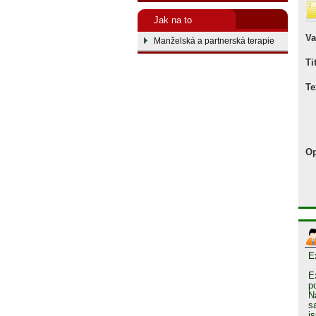
Jak na to
Va
Manželská a partnerská terapie
Ti
Te
Op
E
E
p
N
s
j