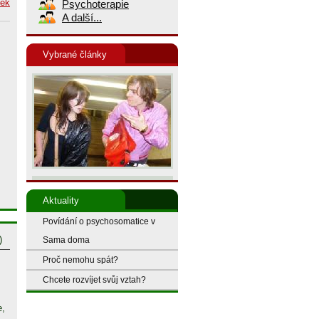
nek
Psychoterapie
A další...
Vybrané články
Aktuality
Povídání o psychosomatice v
)
Sama doma
Proč nemohu spát?
Chcete rozvíjet svůj vztah?
e,