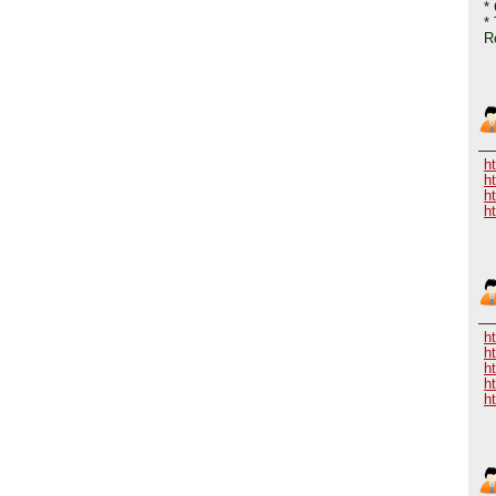
*
*
R
h
h
h
h
h
h
h
h
h