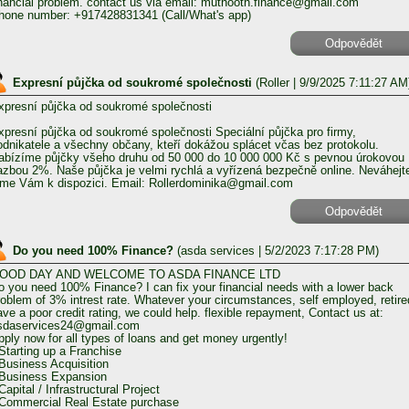
inancial problem. contact us via email: muthooth.finance@gmail.com
hone number: +917428831341 (Call/What's app)
Odpovědět
Expresní půjčka od soukromé společnosti
(
Roller
| 9/9/2025 7:11:27 AM
xpresní půjčka od soukromé společnosti
xpresní půjčka od soukromé společnosti Speciální půjčka pro firmy,
odnikatele a všechny občany, kteří dokážou splácet včas bez protokolu.
abízíme půjčky všeho druhu od 50 000 do 10 000 000 Kč s pevnou úrokovou
azbou 2%. Naše půjčka je velmi rychlá a vyřízená bezpečně online. Neváhejt
sme Vám k dispozici. Email: Rollerdominika@gmail.com
Odpovědět
Do you need 100% Finance?
(
asda services
| 5/2/2023 7:17:28 PM)
OOD DAY AND WELCOME TO ASDA FINANCE LTD
o you need 100% Finance? I can fix your financial needs with a lower back
roblem of 3% intrest rate. Whatever your circumstances, self employed, retire
ave a poor credit rating, we could help. flexible repayment, Contact us at:
sdaservices24@gmail.com
pply now for all types of loans and get money urgently!
 Starting up a Franchise
 Business Acquisition
 Business Expansion
Capital / Infrastructural Project
 Commercial Real Estate purchase