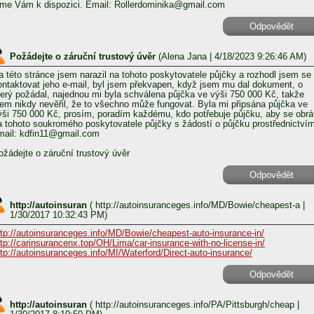
sme Vám k dispozici. Email: Rollerdominika@gmail.com
Odpovědět
Požádejte o záruční trustový úvěr
(
Alena Jana
| 4/18/2023 9:26:46 AM)
a této stránce jsem narazil na tohoto poskytovatele půjčky a rozhodl jsem se
ontaktovat jeho e-mail, byl jsem překvapen, když jsem mu dal dokument, o
terý požádal, najednou mi byla schválena půjčka ve výši 750 000 Kč, takže
sem nikdy nevěřil, že to všechno může fungovat. Byla mi připsána půjčka ve
ýši 750 000 Kč, prosím, poradím každému, kdo potřebuje půjčku, aby se obrát
a tohoto soukromého poskytovatele půjčky s žádostí o půjčku prostřednictvím
mail: kdfin11@gmail.com
ožádejte o záruční trustový úvěr
Odpovědět
http://autoinsuran
(
http://autoinsuranceges.info/MD/Bowie/cheapest-a
|
1/30/2017 10:32:43 PM)
ttp://autoinsuranceges.info/MD/Bowie/cheapest-auto-insurance-in/
ttp://carinsurancenx.top/OH/Lima/car-insurance-with-no-license-in/
ttp://autoinsuranceges.info/MI/Waterford/Direct-auto-insurance/
Odpovědět
http://autoinsuran
(
http://autoinsuranceges.info/PA/Pittsburgh/cheap
|