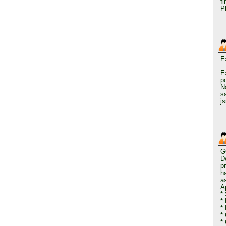
f
P
E
E
p
N
s
j
G
D
p
h
a
A
*
*
*
* 
*