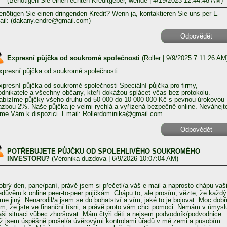
(
Benötigen Sie einen echten Kreditgeber, wende
| 4/19/2023 12:44:48 AM)
enötigen Sie einen dringenden Kredit? Wenn ja, kontaktieren Sie uns per E-
ail: (dakany.endre@gmail.com)
Odpovědět
Expresní půjčka od soukromé společnosti
(
Roller
| 9/9/2025 7:11:26 AM
xpresní půjčka od soukromé společnosti
xpresní půjčka od soukromé společnosti Speciální půjčka pro firmy,
odnikatele a všechny občany, kteří dokážou splácet včas bez protokolu.
abízíme půjčky všeho druhu od 50 000 do 10 000 000 Kč s pevnou úrokovou
azbou 2%. Naše půjčka je velmi rychlá a vyřízená bezpečně online. Neváhejt
sme Vám k dispozici. Email: Rollerdominika@gmail.com
Odpovědět
POTŘEBUJETE PŮJČKU OD SPOLEHLIVÉHO SOUKROMÉHO
INVESTORU?
(
Véronika duzdova
| 6/9/2026 10:07:04 AM)
obrý den, pane/paní, právě jsem si přečetl/a váš e-mail a naprosto chápu vaš
edůvěru k online peer-to-peer půjčkám. Chápu to, ale prosím, vězte, že každý
sme jiný. Nenarodil/a jsem se do bohatství a vím, jaké to je bojovat. Moc dobř
ím, že jste ve finanční tísni, a právě proto vám chci pomoci. Nemám v úmysl
aši situaci vůbec zhoršovat. Mám čtyři děti a nejsem podvodník/podvodnice.
iž jsem úspěšně prošel/a úvěrovými kontrolami úřadů v mé zemi a působím