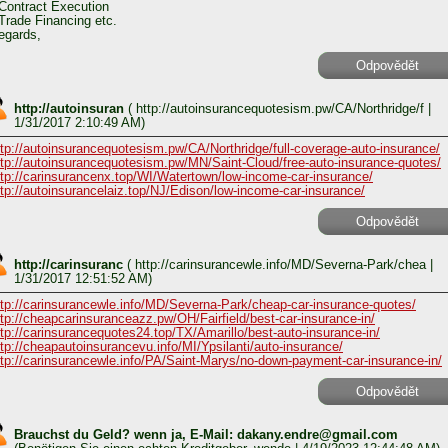
 Contract Execution
 Trade Financing etc.
egards,
Odpovědět
http://autoinsuran
(
http://autoinsurancequotesism.pw/CA/Northridge/f
|
1/31/2017 2:10:49 AM)
ttp://autoinsurancequotesism.pw/CA/Northridge/full-coverage-auto-insurance/
ttp://autoinsurancequotesism.pw/MN/Saint-Cloud/free-auto-insurance-quotes/
ttp://carinsurancenx.top/WI/Watertown/low-income-car-insurance/
ttp://autoinsurancelaiz.top/NJ/Edison/low-income-car-insurance/
Odpovědět
http://carinsuranc
(
http://carinsurancewle.info/MD/Severna-Park/chea
|
1/31/2017 12:51:52 AM)
ttp://carinsurancewle.info/MD/Severna-Park/cheap-car-insurance-quotes/
ttp://cheapcarinsuranceazz.pw/OH/Fairfield/best-car-insurance-in/
ttp://carinsurancequotes24.top/TX/Amarillo/best-auto-insurance-in/
ttp://cheapautoinsurancevu.info/MI/Ypsilanti/auto-insurance/
ttp://carinsurancewle.info/PA/Saint-Marys/no-down-payment-car-insurance-in/
Odpovědět
Brauchst du Geld? wenn ja, E-Mail: dakany.endre@gmail.com