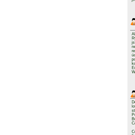
A
R
j
n
r
ú
p
k
E
W
D
l
s
P
B
C
C