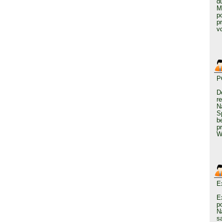
d
M
p
p
v
P
D
r
N
S
b
p
W
E
E
p
N
s