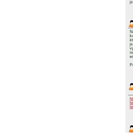
j
N
k
k
j
v
n
e
P
h
h
h