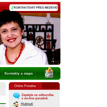
KONTAKTOVAT PŘES MEDEVIO
Kontakty a mapa
Online Poradna
Zeptejte se odborníka
v on-line poradně.
Hubnutí