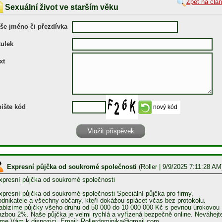
Zpět na člá
Sexuální život ve starším věku
še jméno či přezdívka
tulek
xt
ište kód
Expresní půjčka od soukromé společnosti
(
Roller
| 9/9/2025 7:11:28 AM
xpresní půjčka od soukromé společnosti
xpresní půjčka od soukromé společnosti Speciální půjčka pro firmy,
odnikatele a všechny občany, kteří dokážou splácet včas bez protokolu.
abízíme půjčky všeho druhu od 50 000 do 10 000 000 Kč s pevnou úrokovou
azbou 2%. Naše půjčka je velmi rychlá a vyřízená bezpečně online. Neváhejt
sme Vám k dispozici. Email: Rollerdominika@gmail.com