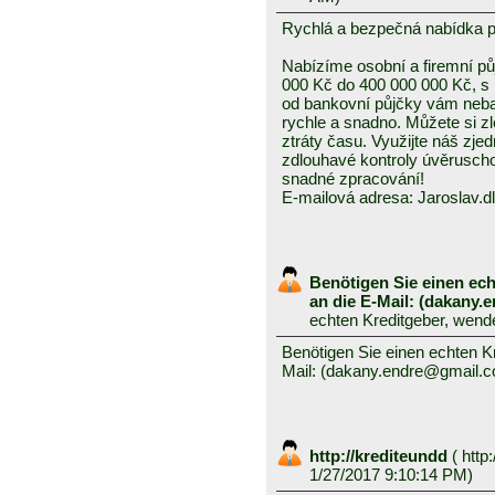
Rychlá a bezpečná nabídka 
Nabízíme osobní a firemní půj
000 Kč do 400 000 000 Kč, s
od bankovní půjčky vám neba
rychle a snadno. Můžete si z
ztráty času. Využijte náš zj
zdlouhavé kontroly úvěruscho
snadné zpracování!
E-mailová adresa: Jaroslav
Benötigen Sie einen ech
an die E-Mail: (dakany
echten Kreditgeber, wend
Benötigen Sie einen echten Kr
Mail: (dakany.endre@gmail.
http://krediteundd
(
http:
1/27/2017 9:10:14 PM)