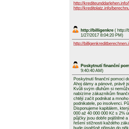
http://krediteunddarlehen.info/
http://kreditplatz.info/berech
http://billigenkre
(
http://
1/27/2017 8:04:20 PM)
http://billigenkreditberechnen.i
Poskytnutí finanční po
9:40:40 AM)
Poskytnutí finanční pomoci d
Ahoj dámy a pánové, právě j
Kvůli svým dluhům si nemůže
nabízíme zákazníkům finanč
chtějí začít podnikat a mnoh
podnikatele, po insolvenci. 
Disponujeme kapitálem, který
000 až 40 000 000 Kč s 2% ú
půjčky jsou dobře pojištěné 
řešení stížnosti každého zák
bude úspěšně připsán do něko