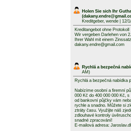
Holen Sie sich Ihr Gutha
(dakany.endre@gmail.
Kreditgeber, wende
| 12/1
Kreditangebot ohne Protokoll
Wir vergeben Darlehen von 2.0
Ihrer Wahl mit einem Zinssatz
dakany.endre@gmail.com
Rychlá a bezpečná nabí
AM)
Rychlá a bezpečná nabídka 
Nabízíme osobní a firemní půj
000 Kč do 400 000 000 Kč, s
od bankovní půjčky vám neba
rychle a snadno. Můžete si z
ztráty času. Využijte náš zj
zdlouhavé kontroly úvěruscho
snadné zpracování!
E-mailová adresa: Jaroslav