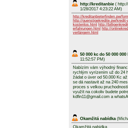
http://kreditanbie
(
http:/
1/28/2017 4:23:22 AM)
http://kreditanbieterfinden.pw/for
http://guenstigekredite.pw/kredit
kostenlos.html
http://billigenkre
erfahrungen.html
http://onlinekre
verlängern.html
50 000 kc do 50 000 000
11:52:57 PM)
Nabízím vám výhodný financn
rychlým vyrízením už do 24 h
žádat o úver od 50.000 Kc až
se dá nastavit až na 240 mes
proces s velkou pruchodností
využít na cokoliv budete potr
kdfin11@gmail.com a whats
Okamžitá nabídka
(
Mich
Okamžitá nabídka