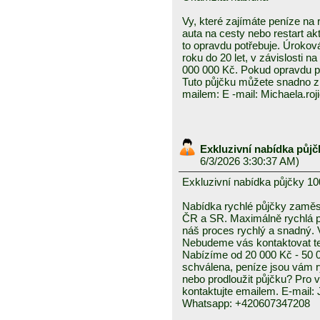
Vy, které zajímáte peníze na r
auta na cesty nebo restart a
to opravdu potřebuje. Úroková
roku do 20 let, v závislosti 
000 000 Kč. Pokud opravdu po
Tuto půjčku můžete snadno zí
mailem: E -mail: Michaela.r
Exkluzivní nabídka půjč
6/3/2026 3:30:37 AM)
Exkluzivní nabídka půjčky 10
Nabídka rychlé půjčky zam
ČR a SR. Maximálně rychlá pl
náš proces rychlý a snadný. 
Nebudeme vás kontaktovat tel
Nabízíme od 20 000 Kč - 50 0
schválena, peníze jsou vám ry
nebo prodloužit půjčku? Pro 
kontaktujte emailem. E-mail
Whatsapp: +420607347208