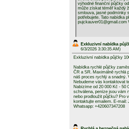
výhodné finanční půjčky od
může získat téměř každý ž
smlouva, jasné podmínky s
potřebujete. Tato nabídka p
pujckauver01@gmail.com 
Exkluzivní nabídka půjč
6/3/2026 3:30:35 AM)
Exkluzivní nabídka půjčky 10
Nabídka rychlé půjčky zam
ČR a SR. Maximálně rychlá pl
náš proces rychlý a snadný. 
Nebudeme vás kontaktovat tel
Nabízíme od 20 000 Kč - 50 0
schválena, peníze jsou vám ry
nebo prodloužit půjčku? Pro 
kontaktujte emailem. E-mail
Whatsapp: +420607347208
Rychlá a bezpečná nabí