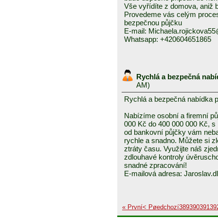
Vše vyřídíte z domova, aniž b
Provedeme vás celým procese
bezpečnou půjčku
E-mail: Michaela.rojickova5
Whatsapp: +420604651865
Rychlá a bezpečná nabí
AM)
Rychlá a bezpečná nabídka 
Nabízíme osobní a firemní půj
000 Kč do 400 000 000 Kč, s
od bankovní půjčky vám neba
rychle a snadno. Můžete si z
ztráty času. Využijte náš zj
zdlouhavé kontroly úvěruscho
snadné zpracování!
E-mailová adresa: Jaroslav
« První
< Pøedchozí
389
390
391
39