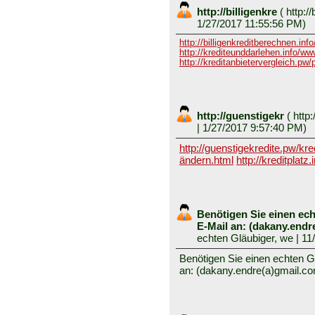
http://billigenkre
(
http://
1/27/2017 11:55:56 PM)
http://billigenkreditberechnen.inf
http://krediteunddarlehen.info/ww
http://kreditanbietervergleich.pw
http://guenstigekr
(
http:
| 1/27/2017 9:57:40 PM)
http://guenstigekredite.pw/kr
ändern.html
http://kreditplatz
Benötigen Sie einen ech
E-Mail an: (dakany.en
echten Gläubiger, we
| 11
Benötigen Sie einen echten Gl
an: (dakany.endre(a)gmail.c