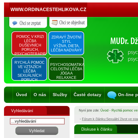
WWW.ORDINACESTEHLIKOVA.CZ
POMOC V KRIZI
ZDRAVÝ ŽIVOTNÍ
LÉČBA
STYL
DUŠEVNÍCH
VÝŽIVA, DIETA,
PORUCH,
LÉČBA NADVÁHY
PSYCHOTERAPIE
RYCHLÁ POMOC
PSYCHOSOMATIKA
VE VZTAZÍCH
CELOSTNÍ LÉČBA
LÉČBA
JÓGA A
SEXUÁLNÍCH
RELAXACE
PORUCH
Úvod
O nás
Služby
Časté dotazy
On-line 
Vyhledávání
Nyní jste zde:
Úvod
-
Rychlá pomoc ve
-
Fórum k článku:Sexuální život ve st
Diskuse k článku