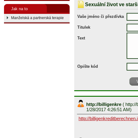
Sexuální život ve star
Jak na to
Vaše jméno či přezdívka
Manželská a partnerská terapie
Titulek
Text
Opište kód
http://billigenkre
(
http://
1/28/2017 4:26:51 AM)
http://billigenkreditberechnen