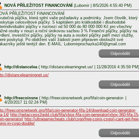
NOVÁ PŘÍLEŽITOST FINANCOVÁNÍ
(
Lubomir
| 8/5/2026 4:55:40 PM)
OVÁ PŘÍLEŽITOST FINANCOVÁNÍ
kutečná půjčka, která splní vaše požadavky a podmínky. Jsem člověk, který
oskytuje celosvětové půjčky. S kapitálem pro krátkodobé i dlouhodobé
nterindividuální půjčky v rozmezí od 50 000 do 80 000 000 Kč pro všechny
ážné osoby v nouzi a roční úrokovou sazbou 3 % Finanční půjčky, půjčky na
ydlení, investiční půjčky, půjčky na auta a osobní půjčky patří mezi služby,
teré poskytuji. Po obdržení vaší žádosti jsem připraven obsloužit své
ákazníky ještě tentýž den. E-MAIL: Lubomirprochazka140@gmail.com
Odpovědět
http://distancelea
(
http://distancelearningnet.us/
| 11/28/2016 4:35:59 PM
ttp://distancelearningnet.us/
Odpovědět
http://freecoinsne
(
http://freecoinsnetwork.pro/fifa/coin-generator-
|
4/20/2017 11:02:24 PM)
ttp://freecoinsnetwork.pro/fifa/coin-generator-fifa-14/download-coin-generator-
fa-14/
http://getaccess2gold.club/fifa/xbox-fifa-coin-generator/xbox-360-fifa-15
oin-generator/
http://ultragamecheats.club/csgo/free-coins-csgo/i-cant-get-free
oins-in-csgo-double/
Odpovědět