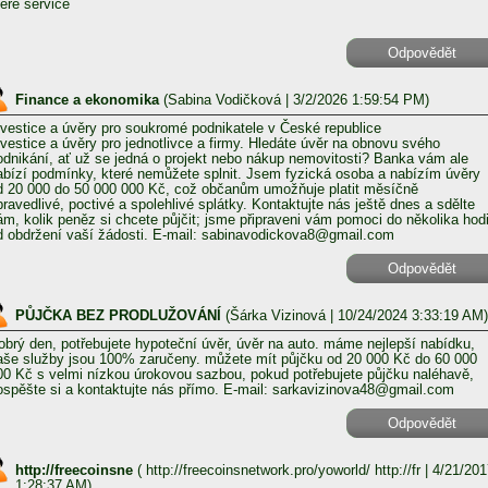
here service
Odpovědět
Finance a ekonomika
(
Sabina Vodičková
| 3/2/2026 1:59:54 PM)
nvestice a úvěry pro soukromé podnikatele v České republice
nvestice a úvěry pro jednotlivce a firmy. Hledáte úvěr na obnovu svého
odnikání, ať už se jedná o projekt nebo nákup nemovitosti? Banka vám ale
abízí podmínky, které nemůžete splnit. Jsem fyzická osoba a nabízím úvěry
d 20 000 do 50 000 000 Kč, což občanům umožňuje platit měsíčně
pravedlivé, poctivé a spolehlivé splátky. Kontaktujte nás ještě dnes a sdělte
ám, kolik peněz si chcete půjčit; jsme připraveni vám pomoci do několika hod
d obdržení vaší žádosti. E-mail: sabinavodickova8@gmail.com
Odpovědět
PŮJČKA BEZ PRODLUŽOVÁNÍ
(
Šárka Vizinová
| 10/24/2024 3:33:19 AM)
obrý den, potřebujete hypoteční úvěr, úvěr na auto. máme nejlepší nabídku,
aše služby jsou 100% zaručeny. můžete mít půjčku od 20 000 Kč do 60 000
00 Kč s velmi nízkou úrokovou sazbou, pokud potřebujete půjčku naléhavě,
ospěšte si a kontaktujte nás přímo. E-mail: sarkavizinova48@gmail.com
Odpovědět
http://freecoinsne
(
http://freecoinsnetwork.pro/yoworld/ http://fr
| 4/21/201
1:28:37 AM)