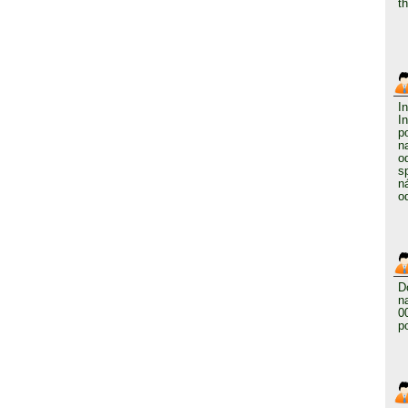
t
I
I
p
n
o
s
n
o
D
n
0
p