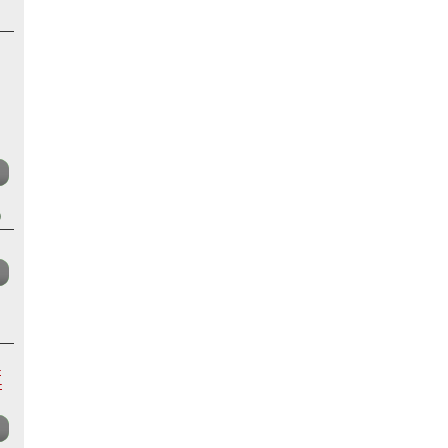
)
-
-