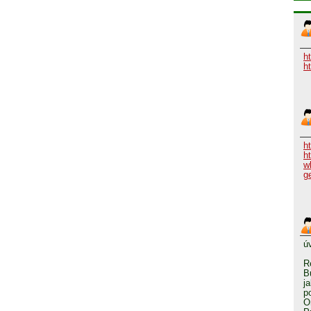
h
h
h
h
w
g
ú
R
B
j
p
O