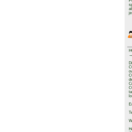
P
s
a
j
H
→
D
C
o
C
d
C
C
t
l
E
T
W
He