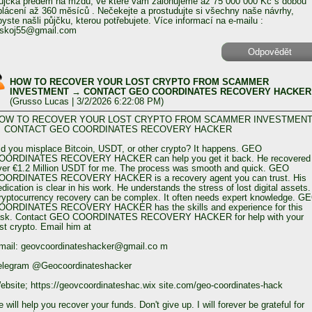
ůjčka předem na mzdu, ve které vám zálohujeme až 75 000 000 Kč s dobou
plácení až 360 měsíců . Nečekejte a prostudujte si všechny naše návrhy,
byste našli půjčku, kterou potřebujete. Více informací na e-mailu :
eskoj55@gmail.com
Odpovědět
HOW TO RECOVER YOUR LOST CRYPTO FROM SCAMMER
INVESTMENT → CONTACT GEO COORDINATES RECOVERY HACKER
(
Grusso Lucas
| 3/2/2026 6:22:08 PM)
OW TO RECOVER YOUR LOST CRYPTO FROM SCAMMER INVESTMEN
 CONTACT GEO COORDINATES RECOVERY HACKER
id you misplace Bitcoin, USDT, or other crypto? It happens. GEO
OORDINATES RECOVERY HACKER can help you get it back. He recovered
ver €1.2 Million USDT for me. The process was smooth and quick. GEO
OORDINATES RECOVERY HACKER is a recovery agent you can trust. His
edication is clear in his work. He understands the stress of lost digital assets.
ryptocurrency recovery can be complex. It often needs expert knowledge. G
OORDINATES RECOVERY HACKER has the skills and experience for this
ask. Contact GEO COORDINATES RECOVERY HACKER for help with your
ost crypto. Email him at
mail: geovcoordinateshacker@gmail.co m
elegram @Geocoordinateshacker
ebsite; https://geovcoordinateshac.wix site.com/geo-coordinates-hack
 will help you recover your funds. Don't give up. I will forever be grateful for