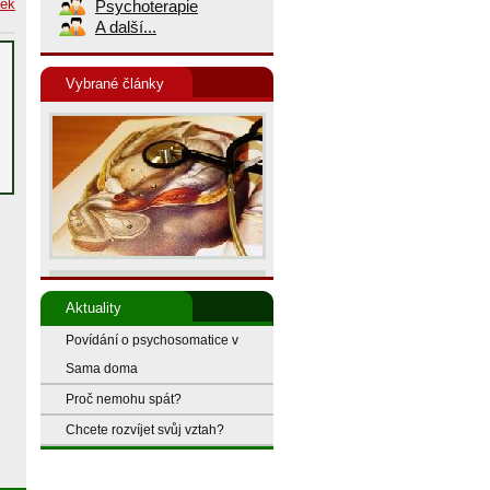
nek
Psychoterapie
A další...
Vybrané články
Aktuality
Povídání o psychosomatice v
Sama doma
Proč nemohu spát?
Chcete rozvíjet svůj vztah?