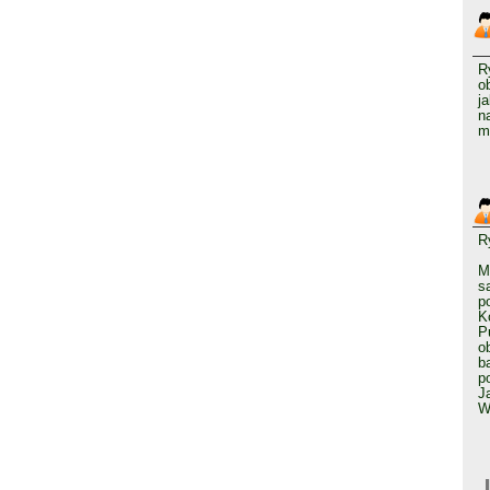
R
o
j
n
m
R
M
s
p
K
P
o
b
p
J
W