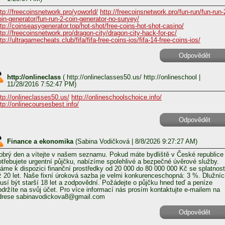
ttp://freecoinsnetwork.pro/yoworld/
http://freecoinsnetwork.pro/fun-run/fun-run-
oin-generator/fun-run-2-coin-generator-no-survey/
ttp://coinseasygenerator.top/hot-shot/free-coins-hot-shot-casino/
ttp://freecoinsnetwork.pro/dragon-city/dragon-city-hack-for-pc/
tp://ultragamecheats.club/fifa/fifa-free-coins-ios/fifa-14-free-coins-ios/
Odpovědět
http://onlineclass
(
http://onlineclasses50.us/ http://onlineschool
|
11/28/2016 7:52:47 PM)
ttp://onlineclasses50.us/
http://onlineschoolschoice.info/
ttp://onlinecoursesbest.info/
Odpovědět
Finance a ekonomika
(
Sabina Vodičková
| 8/8/2026 9:27:27 AM)
obrý den a vítejte v našem seznamu. Pokud máte bydliště v České republice
otřebujete urgentní půjčku, nabízíme spolehlivé a bezpečné úvěrové služby.
áme k dispozici finanční prostředky od 20 000 do 80 000 000 Kč se splatnost
ž 20 let. Naše fixní úroková sazba je velmi konkurenceschopná: 3 %. Dlužníc
usí být starší 18 let a zodpovědní. Požádejte o půjčku hned teď a peníze
bdržíte na svůj účet. Pro více informací nás prosím kontaktujte e-mailem na
drese sabinavodickova8@gmail.com
Odpovědět