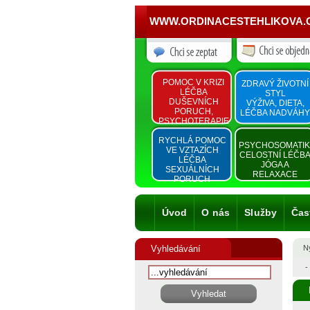
WWW.ORDINACESTEHLIKOVA.
POMOC V KRIZI
ZDRAVÝ ŽIVOTNÍ
LÉČBA
STYL
DUŠEVNÍCH
VÝŽIVA, DIETA,
PORUCH,
LÉČBA NADVÁHY
PSYCHOTERAPIE
RYCHLÁ POMOC
PSYCHOSOMATI
VE VZTAZÍCH
CELOSTNÍ LÉČB
LÉČBA
JÓGA A
SEXUÁLNÍCH
RELAXACE
PORUCH
Úvod
O nás
Služby
Čas
Vyhledávání
Ny
-