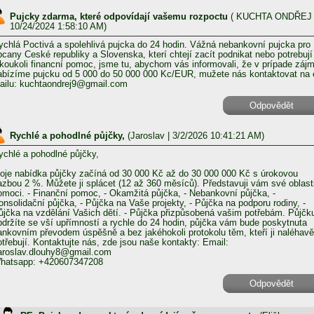
Pujcky zdarma, které odpovídají vašemu rozpoctu
(
KUCHTA ONDŘEJ
10/24/2024 1:58:10 AM)
ychlá Poctivá a spolehlivá pujcka do 24 hodin. Vážná nebankovní pujcka pro
bcany Ceské republiky a Slovenska, kterí chtejí zacít podnikat nebo potrebují
akoukoli financní pomoc, jsme tu, abychom vás informovali, že v prípade záj
abízíme pujcku od 5 000 do 50 000 000 Kc/EUR, mužete nás kontaktovat na 
ailu: kuchtaondrej9@gmail.com
Odpovědět
Rychlé a pohodlné půjčky,
(
Jaroslav
| 3/2/2026 10:41:21 AM)
ychlé a pohodlné půjčky,
oje nabídka půjčky začíná od 30 000 Kč až do 30 000 000 Kč s úrokovou
azbou 2 %. Můžete ji splácet (12 až 360 měsíců). Představuji vám své oblast
omoci. - Finanční pomoc, - Okamžitá půjčka, - Nebankovní půjčka, -
onsolidační půjčka, - Půjčka na Vaše projekty, - Půjčka na podporu rodiny, -
ůjčka na vzdělání Vašich dětí. - Půjčka přizpůsobená vašim potřebám. Půjčk
bdržíte se vší upřímností a rychle do 24 hodin, půjčka vám bude poskytnuta
ankovním převodem úspěšně a bez jakéhokoli protokolu těm, kteří ji naléhavě
otřebují. Kontaktujte nás, zde jsou naše kontakty: Email:
aroslav.dlouhy8@gmail.com
hatsapp: +420607347208
Odpovědět