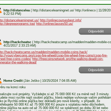
http://distancelea
(
http://distancelearningnet.us/ http://onlineco
| 11/28/20
9:22:53 PM)
ttp://distancelearningnet.us/
http://onlinecoursesbest.info/
ttp://degreeprograms.top/
http://onlineclasses50.us/
Odpovědět
http://hackcheatsc
(
http://hackcheatscamp.us/madden/madden-mobile-c
4/21/2017 2:33:23 AM)
ttp://hackcheatscamp.us/madden/madden-mobile-coins-hack/
ttp://yourcybercoins.pro/csgo-fire-wheel/csgo-fire-wheel-free-coins/csgo-fire-
heel-free-coins-codes/
http://freecoinsnetwork.pro/the-walking-dead/coin-
enerator-the-walking-dead/
Odpovědět
Home Credit
(
Ján Ješko
| 10/25/2024 7:04:05 AM)
věru na konci roku
ealizujte své projekty. Vyžádejte si až 75 000 000 Kč za méně než 3 minuty.
udete moci rychle najít osobní půjčku, která nejlépe vyhovuje vašim potřebá
ako je Rychlá online půjčka bez dokladů pro nové klienty, v případě, že
otřebujete 50 000 Kč až 75 000 000 Kč pouze s výplatou nebo důchodem,
nline půjčka na auto od až 75 000 000 Kč se splatností po dobu 30 let nebo