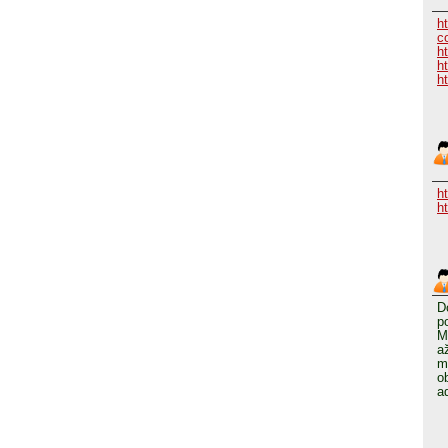
h
c
h
h
ht
h
h
D
p
M
a
m
o
a