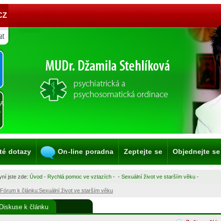
CZ
KA
A
té dotazy
On-line poradna
Zeptejte se
Objednejte se
ní jste zde:
Úvod
-
Rychlá pomoc ve vztazích
-
-
Sexuální život ve starším věku
-
Fórum k článku:Sexuální život ve starším věku
Diskuse k článku