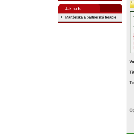
Jak na to
Manželská a partnerská terapie
Va
Ti
Te
Op