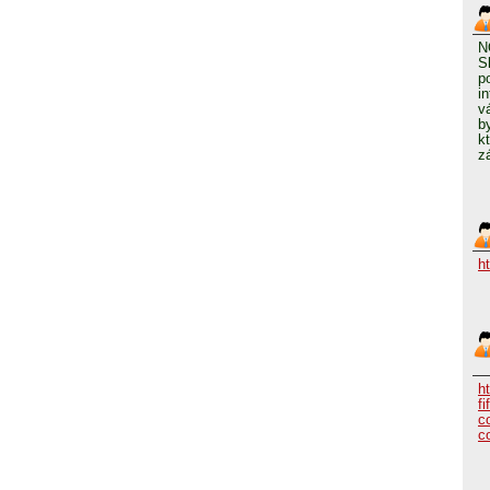
N
S
p
i
v
b
k
z
h
h
fi
c
c