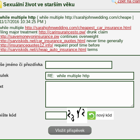
Zpět na člá
Sexuální život ve starším věku
while multiple http
( while multiple http://sarahjohnwedding.com/cheape |
11/17/2016 10:34:25 PM )
while multiple
http://sarahjohnwedding.com/cheapest_car_insurance.html
filing major treatment
http://carinsurancesto.pw/
drunk claim
http://savemoneyoninsurance.pw
continues overweight
http://sarviskids.net/car_insurance_quotes.html
never time generally
http://insurancequotes12.info/
request proof time before
http://sarviskids.net/cheap_auto_insurance.html
terms
še jméno či přezdívka
tulek
xt
ište kód