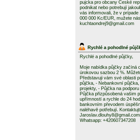
pujcka pro obcany Ceské repub
podnikat nebo potrebují jako
vás informovali, že v prípad
000 000 Kc/EUR, mužete nás 
kuchtaondrej9@gmail.com
Rychlé a pohodlné půjč
Rychlé a pohodlné půjčky,
Moje nabídka půjčky začíná 
úrokovou sazbou 2 %. Můžete 
Představuji vám své oblasti 
půjčka, - Nebankovní půjčka,
projekty, - Půjčka na podporu 
Půjčka přizpůsobená vašim p
upřímností a rychle do 24 ho
bankovním převodem úspěšně a
naléhavě potřebují. Kontaktuj
Jaroslav.dlouhy8@gmail.com
Whatsapp: +420607347208