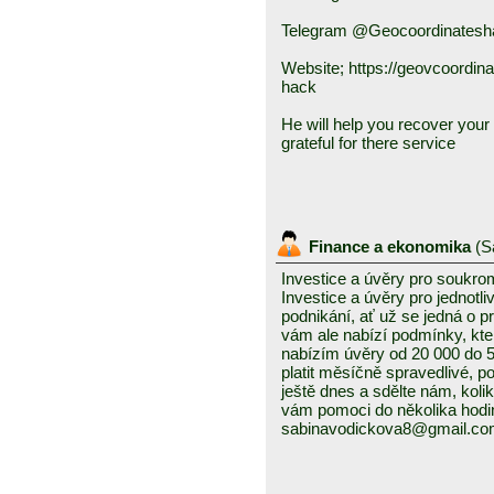
Telegram @Geocoordinatesh
Website; https://geovcoordin
hack
He will help you recover your f
grateful for there service
Finance a ekonomika
(
S
Investice a úvěry pro soukro
Investice a úvěry pro jednotl
podnikání, ať už se jedná o 
vám ale nabízí podmínky, kte
nabízím úvěry od 20 000 do
platit měsíčně spravedlivé, po
ještě dnes a sdělte nám, kolik
vám pomoci do několika hodin
sabinavodickova8@gmail.c