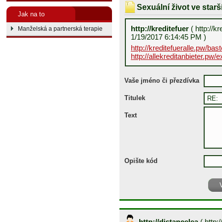
Sexuální život ve star
Jak na to
http://kreditefuer
( http://k
Manželská a partnerská terapie
1/19/2017 6:14:45 PM )
http://kreditefueralle.pw/bas
http://allekreditanbieter.pw/
Vaše jméno či přezdívka
Titulek
Text
Opište kód
http://distancelea
(
http:/