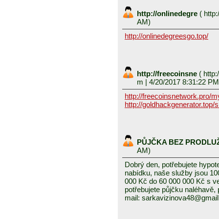
http://onlinedegre
(
http:
AM)
http://onlinedegreesgo.top/
http://freecoinsne
(
http:
m
| 4/20/2017 8:31:22 PM
http://freecoinsnetwork.pro/
http://goldhackgenerator.top/
PŮJČKA BEZ PRODLU
AM)
Dobrý den, potřebujete hypot
nabídku, naše služby jsou 1
000 Kč do 60 000 000 Kč s v
potřebujete půjčku naléhavě, 
mail: sarkavizinova48@gmai