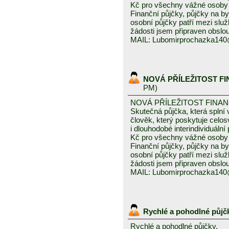
Kč pro všechny vážné osoby 
Finanční půjčky, půjčky na byd
osobní půjčky patří mezi služ
žádosti jsem připraven obslou
MAIL: Lubomirprochazka14
NOVÁ PŘÍLEŽITOST F
PM)
NOVÁ PŘÍLEŽITOST FINA
Skutečná půjčka, která spln
člověk, který poskytuje celo
i dlouhodobé interindividuáln
Kč pro všechny vážné osoby 
Finanční půjčky, půjčky na byd
osobní půjčky patří mezi služ
žádosti jsem připraven obslou
MAIL: Lubomirprochazka14
Rychlé a pohodlné půjč
Rychlé a pohodlné půjčky,