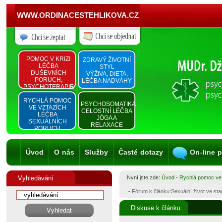
WWW.ORDINACESTEHLIKOVA.CZ
POMOC V KRIZI
ZDRAVÝ ŽIVOTNÍ
LÉČBA
STYL
DUŠEVNÍCH
VÝŽIVA, DIETA,
PORUCH,
LÉČBA NADVÁHY
PSYCHOTERAPIE
RYCHLÁ POMOC
PSYCHOSOMATIKA
VE VZTAZÍCH
CELOSTNÍ LÉČBA
LÉČBA
JÓGA A
SEXUÁLNÍCH
RELAXACE
PORUCH
Úvod
O nás
Služby
Časté dotazy
On-line 
Vyhledávání
Nyní jste zde:
Úvod
-
Rychlá pomoc ve
-
Fórum k článku:Sexuální život ve st
Diskuse k článku