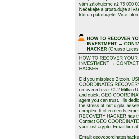
vám zálohujeme až 75 000 00
Nečekejte a prostudujte si vš
kterou potřebujete. Více inf
HOW TO RECOVER YO
INVESTMENT → CONT
HACKER
(
Grusso Lucas
HOW TO RECOVER YOUR
INVESTMENT → CONTACT
HACKER
Did you misplace Bitcoin, US
COORDINATES RECOVERY HA
recovered over €1.2 Million
and quick. GEO COORDINA
agent you can trust. His dedic
the stress of lost digital ass
complex. It often needs e
RECOVERY HACKER has the sk
Contact GEO COORDINATES
your lost crypto. Email him at
Email: geovcoordinateshack