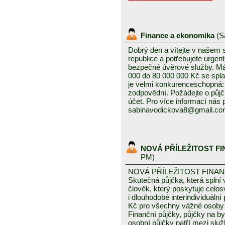
Finance a ekonomika
(
S
Dobrý den a vítejte v našem
republice a potřebujete urgen
bezpečné úvěrové služby. Mám
000 do 80 000 000 Kč se splat
je velmi konkurenceschopná: 3
zodpovědní. Požádejte o půjč
účet. Pro více informací nás
sabinavodickova8@gmail.c
NOVÁ PŘÍLEŽITOST F
PM)
NOVÁ PŘÍLEŽITOST FINA
Skutečná půjčka, která spln
člověk, který poskytuje celo
i dlouhodobé interindividuáln
Kč pro všechny vážné osoby 
Finanční půjčky, půjčky na byd
osobní půjčky patří mezi služ