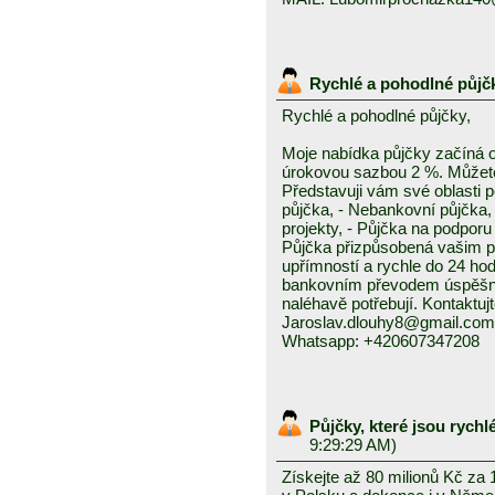
Rychlé a pohodlné půjč
Rychlé a pohodlné půjčky,
Moje nabídka půjčky začíná 
úrokovou sazbou 2 %. Můžete 
Představuji vám své oblasti 
půjčka, - Nebankovní půjčka,
projekty, - Půjčka na podporu 
Půjčka přizpůsobená vašim p
upřímností a rychle do 24 ho
bankovním převodem úspěšně a
naléhavě potřebují. Kontaktuj
Jaroslav.dlouhy8@gmail.com
Whatsapp: +420607347208
Půjčky, které jsou rych
9:29:29 AM)
Získejte až 80 milionů Kč za