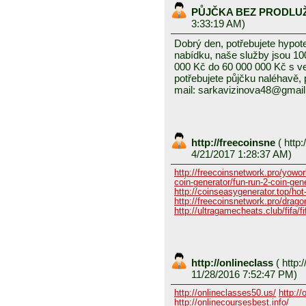
PŮJČKA BEZ PRODLU
3:33:19 AM)
Dobrý den, potřebujete hypot
nabídku, naše služby jsou 1
000 Kč do 60 000 000 Kč s v
potřebujete půjčku naléhavě, 
mail: sarkavizinova48@gmai
http://freecoinsne
(
http:
4/21/2017 1:28:37 AM)
http://freecoinsnetwork.pro/yowor
coin-generator/fun-run-2-coin-gen
http://coinseasygenerator.top/hot
http://freecoinsnetwork.pro/dragon
http://ultragamecheats.club/fifa/fi
http://onlineclass
(
http:/
11/28/2016 7:52:47 PM)
http://onlineclasses50.us/
http://
http://onlinecoursesbest.info/