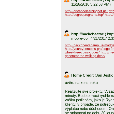
11/28/2016 9:22:53 PM)
http://distancelearningnet.us/
htt
http://degreeprograms.top/
http:/
http://hackcheatsc
(
http
mobile-co
| 4/21/2017 2:3
http://hackcheatscamp.us/madde
http://yourcybercoins.pro/csgo-fir
wheel-free-coins-codes/
http://fr
generator-the-walking-dead/
Home Credit
(
Ján Ješk
úvěru na konci roku
Realizujte své projekty. Vyž
minuty. Budete moci rychle na
vašim potřebám, jako je Rych
klienty, v případě, že potřeb
výplatou nebo důchodem, Onl
se splatností po dobu 30 let