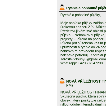
Rychlé a pohodlné půjč
Rychlé a pohodlné půjčky,
Moje nabídka půjčky začíná 
úrokovou sazbou 2 %. Můžete 
Představuji vám své oblasti 
půjčka, - Nebankovní půjčka,
projekty, - Půjčka na podporu 
Půjčka přizpůsobená vašim p
upřímností a rychle do 24 ho
bankovním převodem úspěšně a
naléhavě potřebují. Kontaktuj
Jaroslav.dlouhy8@gmail.com
Whatsapp: +420607347208
NOVÁ PŘÍLEŽITOST F
PM)
NOVÁ PŘÍLEŽITOST FINA
Skutečná půjčka, která spln
člověk, který poskytuje celo
i dlouhodobé interindividuáln