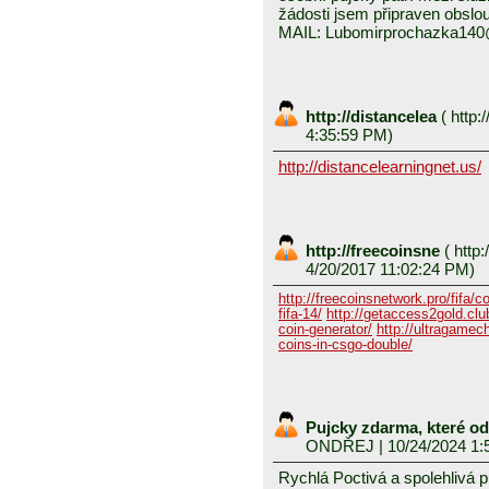
žádosti jsem připraven obslou
MAIL: Lubomirprochazka14
http://distancelea
(
http:/
4:35:59 PM)
http://distancelearningnet.us/
http://freecoinsne
(
http:
4/20/2017 11:02:24 PM)
http://freecoinsnetwork.pro/fifa/c
fifa-14/
http://getaccess2gold.club
coin-generator/
http://ultragamech
coins-in-csgo-double/
Pujcky zdarma, které o
ONDŘEJ
| 10/24/2024 1:
Rychlá Poctivá a spolehlivá 