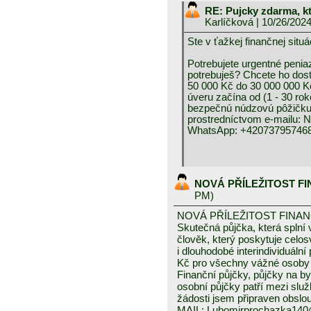
RE: Pujcky zdarma, k
Karlíčková
| 10/26/202
Ste v ťažkej finančnej 
Potrebujete urgentné peniaz
potrebuješ? Chcete ho dos
50 000 Kč do 30 000 000 K
úveru začína od (1 - 30 rok
bezpečnú núdzovú pôžičku 
prostredníctvom e-mai
WhatsApp: +420737957468
NOVÁ PŘÍLEŽITOST F
PM)
NOVÁ PŘÍLEŽITOST FINA
Skutečná půjčka, která spln
člověk, který poskytuje celo
i dlouhodobé interindividuáln
Kč pro všechny vážné osoby 
Finanční půjčky, půjčky na byd
osobní půjčky patří mezi služ
žádosti jsem připraven obslou
MAIL: Lubomirprochazka14