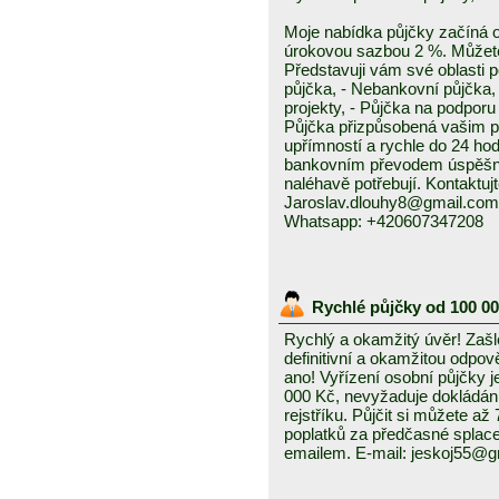
Moje nabídka půjčky začíná 
úrokovou sazbou 2 %. Můžete 
Představuji vám své oblasti 
půjčka, - Nebankovní půjčka,
projekty, - Půjčka na podporu 
Půjčka přizpůsobená vašim p
upřímností a rychle do 24 ho
bankovním převodem úspěšně a
naléhavě potřebují. Kontaktuj
Jaroslav.dlouhy8@gmail.com
Whatsapp: +420607347208
Rychlé půjčky od 100 0
Rychlý a okamžitý úvěr! Zašle
definitivní a okamžitou odpo
ano! Vyřízení osobní půjčky j
000 Kč, nevyžaduje dokládání
rejstříku. Půjčit si můžete a
poplatků za předčasné splace
emailem. E-mail: jeskoj55@