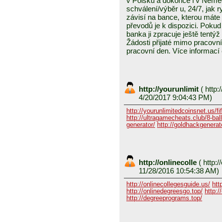
v Polsku a dokonce i v Něme
schválení/výběr u, 24/7, jak 
závisí na bance, kterou mát
převodů je k dispozici. Pokud 
banka ji zpracuje ještě tentýž
Žádosti přijaté mimo pracovn
pracovní den. Více informací
http://yourunlimit
(
http:/
4/20/2017 9:04:43 PM)
http://yourunlimitedcoinsnet.us/fif
http://ultragamecheats.club/8-ball/
generator/
http://goldhackgenerator
http://onlinecolle
(
http:/
11/28/2016 10:54:38 AM)
http://onlinecollegesguide.us/
htt
http://onlinedegreesgo.top/
http:/
http://degreeprograms.top/