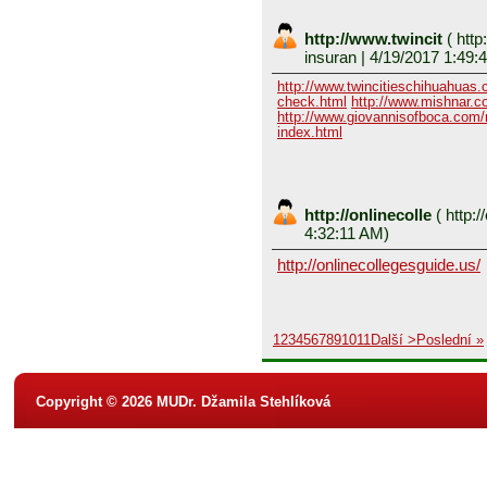
http://www.twincit
(
http
insuran
| 4/19/2017 1:49:
http://www.twincitieschihuahuas
check.html
http://www.mishnar.c
http://www.giovannisofboca.com/r
index.html
http://onlinecolle
(
http:/
4:32:11 AM)
http://onlinecollegesguide.us/
1
2
3
4
5
6
7
8
9
10
11
Další >
Poslední »
Copyright © 2026 MUDr. Džamila Stehlíková