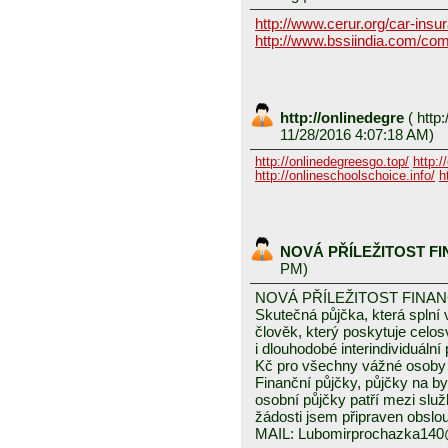
http://www.cerur.org/car-insu
http://www.bssiindia.com/com
http://onlinedegre
(
http:
11/28/2016 4:07:18 AM)
http://onlinedegreesgo.top/
http:/
http://onlineschoolschoice.info/
h
NOVÁ PŘÍLEŽITOST F
PM)
NOVÁ PŘÍLEŽITOST FINA
Skutečná půjčka, která spln
člověk, který poskytuje celo
i dlouhodobé interindividuáln
Kč pro všechny vážné osoby 
Finanční půjčky, půjčky na byd
osobní půjčky patří mezi služ
žádosti jsem připraven obslou
MAIL: Lubomirprochazka14