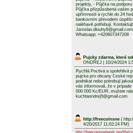
projekty, - Půjčka na podporu 
Půjčka přizpůsobená vašim p
upřímností a rychle do 24 ho
bankovním převodem úspěšně a
naléhavě potřebují. Kontaktuj
Jaroslav.dlouhy8@gmail.com
Whatsapp: +420607347208
Pujcky zdarma, které o
ONDŘEJ
| 10/24/2024 1:
Rychlá Poctivá a spolehlivá 
pujcka pro obcany Ceské repub
podnikat nebo potrebují jako
vás informovali, že v prípad
000 000 Kc/EUR, mužete nás 
kuchtaondrej9@gmail.com
http://freecoinsne
(
http:
4/20/2017 11:02:24 PM)
http://freecoinsnetwork.pro/fifa/c