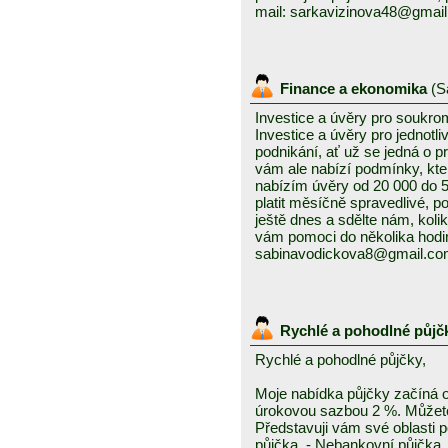
mail: sarkavizinova48@gmai
Finance a ekonomika
(
S
Investice a úvěry pro soukro
Investice a úvěry pro jednotl
podnikání, ať už se jedná o 
vám ale nabízí podmínky, kte
nabízím úvěry od 20 000 do
platit měsíčně spravedlivé, po
ještě dnes a sdělte nám, kolik
vám pomoci do několika hodin
sabinavodickova8@gmail.c
Rychlé a pohodlné půjč
Rychlé a pohodlné půjčky,
Moje nabídka půjčky začíná 
úrokovou sazbou 2 %. Můžete 
Představuji vám své oblasti 
půjčka, - Nebankovní půjčka,