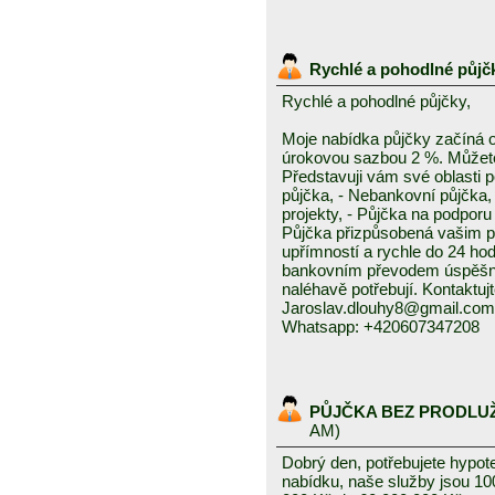
Rychlé a pohodlné půjč
Rychlé a pohodlné půjčky,
Moje nabídka půjčky začíná 
úrokovou sazbou 2 %. Můžete 
Představuji vám své oblasti 
půjčka, - Nebankovní půjčka,
projekty, - Půjčka na podporu 
Půjčka přizpůsobená vašim p
upřímností a rychle do 24 ho
bankovním převodem úspěšně a
naléhavě potřebují. Kontaktuj
Jaroslav.dlouhy8@gmail.com
Whatsapp: +420607347208
PŮJČKA BEZ PRODLU
AM)
Dobrý den, potřebujete hypot
nabídku, naše služby jsou 1