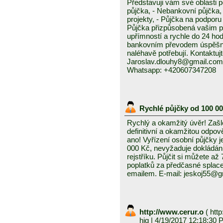
Představuji vám své oblasti 
půjčka, - Nebankovní půjčka,
projekty, - Půjčka na podporu 
Půjčka přizpůsobená vašim p
upřímností a rychle do 24 ho
bankovním převodem úspěšně a
naléhavě potřebují. Kontaktuj
Jaroslav.dlouhy8@gmail.com
Whatsapp: +420607347208
Rychlé půjčky od 100 0
Rychlý a okamžitý úvěr! Zašle
definitivní a okamžitou odpo
ano! Vyřízení osobní půjčky j
000 Kč, nevyžaduje dokládání
rejstříku. Půjčit si můžete a
poplatků za předčasné splace
emailem. E-mail: jeskoj55@
http://www.cerur.o
(
http
hig
| 4/19/2017 12:18:30 