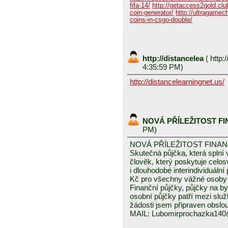
fifa-14/
http://getaccess2gold.club
coin-generator/
http://ultragamech
coins-in-csgo-double/
http://distancelea
(
http:/
4:35:59 PM)
http://distancelearningnet.us/
NOVÁ PŘÍLEŽITOST F
PM)
NOVÁ PŘÍLEŽITOST FINA
Skutečná půjčka, která spln
člověk, který poskytuje celo
i dlouhodobé interindividuáln
Kč pro všechny vážné osoby 
Finanční půjčky, půjčky na byd
osobní půjčky patří mezi služ
žádosti jsem připraven obslou
MAIL: Lubomirprochazka14