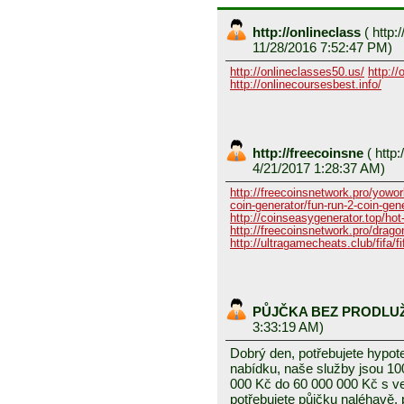
http://onlineclass
(
http:/
11/28/2016 7:52:47 PM)
http://onlineclasses50.us/
http://
http://onlinecoursesbest.info/
http://freecoinsne
(
http:
4/21/2017 1:28:37 AM)
http://freecoinsnetwork.pro/yowor
coin-generator/fun-run-2-coin-gen
http://coinseasygenerator.top/hot
http://freecoinsnetwork.pro/dragon
http://ultragamecheats.club/fifa/fi
PŮJČKA BEZ PRODLU
3:33:19 AM)
Dobrý den, potřebujete hypot
nabídku, naše služby jsou 1
000 Kč do 60 000 000 Kč s v
potřebujete půjčku naléhavě, 