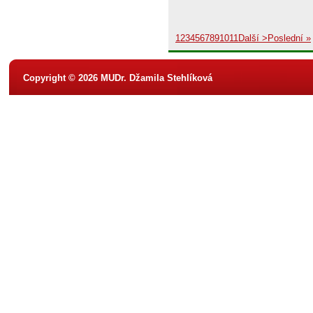
1
2
3
4
5
6
7
8
9
10
11
Další >
Poslední »
Copyright © 2026 MUDr. Džamila Stehlíková