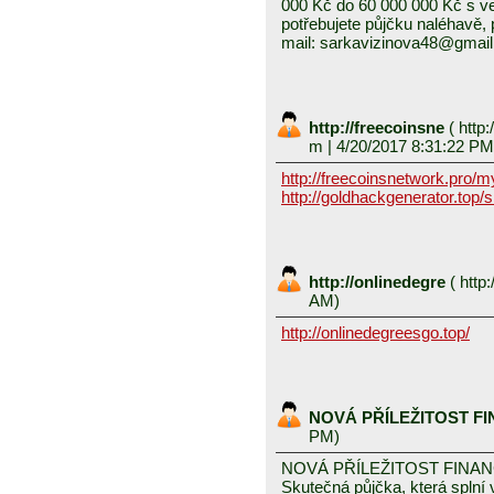
000 Kč do 60 000 000 Kč s v
potřebujete půjčku naléhavě, 
mail: sarkavizinova48@gmai
http://freecoinsne
(
http:
m
| 4/20/2017 8:31:22 PM
http://freecoinsnetwork.pro/
http://goldhackgenerator.top/
http://onlinedegre
(
http:
AM)
http://onlinedegreesgo.top/
NOVÁ PŘÍLEŽITOST F
PM)
NOVÁ PŘÍLEŽITOST FINA
Skutečná půjčka, která spln