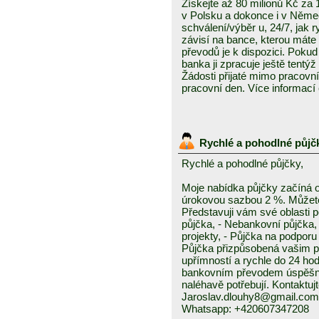
Získejte až 80 milionů Kč za
v Polsku a dokonce i v Něme
schválení/výběr u, 24/7, jak 
závisí na bance, kterou mát
převodů je k dispozici. Pokud 
banka ji zpracuje ještě tentýž
Žádosti přijaté mimo pracovn
pracovní den. Více informací
Rychlé a pohodlné půjč
Rychlé a pohodlné půjčky,
Moje nabídka půjčky začíná 
úrokovou sazbou 2 %. Můžete 
Představuji vám své oblasti 
půjčka, - Nebankovní půjčka,
projekty, - Půjčka na podporu 
Půjčka přizpůsobená vašim p
upřímností a rychle do 24 ho
bankovním převodem úspěšně a
naléhavě potřebují. Kontaktuj
Jaroslav.dlouhy8@gmail.com
Whatsapp: +420607347208