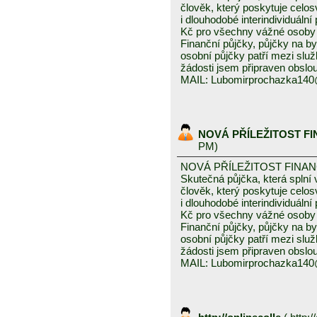
člověk, který poskytuje celo
i dlouhodobé interindividuáln
Kč pro všechny vážné osoby 
Finanční půjčky, půjčky na byd
osobní půjčky patří mezi služ
žádosti jsem připraven obslou
MAIL: Lubomirprochazka14
NOVÁ PŘÍLEŽITOST F
PM)
NOVÁ PŘÍLEŽITOST FINA
Skutečná půjčka, která spln
člověk, který poskytuje celo
i dlouhodobé interindividuáln
Kč pro všechny vážné osoby 
Finanční půjčky, půjčky na byd
osobní půjčky patří mezi služ
žádosti jsem připraven obslou
MAIL: Lubomirprochazka14