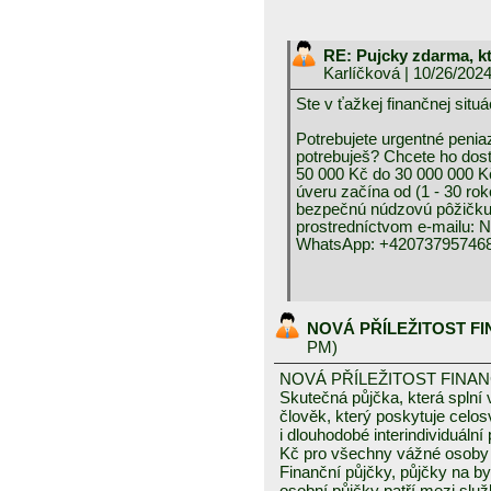
RE: Pujcky zdarma, k
Karlíčková
| 10/26/202
Ste v ťažkej finančnej 
Potrebujete urgentné peniaz
potrebuješ? Chcete ho dos
50 000 Kč do 30 000 000 K
úveru začína od (1 - 30 rok
bezpečnú núdzovú pôžičku 
prostredníctvom e-mai
WhatsApp: +420737957468
NOVÁ PŘÍLEŽITOST F
PM)
NOVÁ PŘÍLEŽITOST FINA
Skutečná půjčka, která spln
člověk, který poskytuje celo
i dlouhodobé interindividuáln
Kč pro všechny vážné osoby 
Finanční půjčky, půjčky na byd
osobní půjčky patří mezi služ