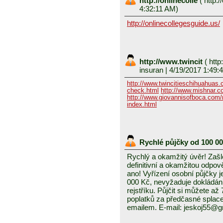
http://onlinecolle
(
http:/
4:32:11 AM)
http://onlinecollegesguide.us/
http://www.twincit
(
http
insuran
| 4/19/2017 1:49:
http://www.twincitieschihuahuas
check.html
http://www.mishnar.c
http://www.giovannisofboca.com/r
index.html
Rychlé půjčky od 100 0
Rychlý a okamžitý úvěr! Zašle
definitivní a okamžitou odpo
ano! Vyřízení osobní půjčky j
000 Kč, nevyžaduje dokládání
rejstříku. Půjčit si můžete a
poplatků za předčasné splace
emailem. E-mail: jeskoj55@