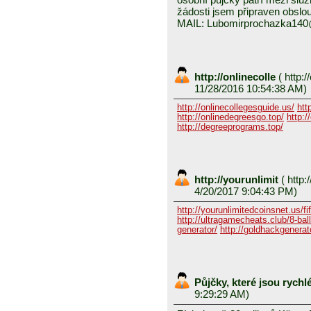
žádosti jsem připraven obslou
MAIL: Lubomirprochazka14
http://onlinecolle
(
http:/
11/28/2016 10:54:38 AM)
http://onlinecollegesguide.us/
htt
http://onlinedegreesgo.top/
http:/
http://degreeprograms.top/
http://yourunlimit
(
http:/
4/20/2017 9:04:43 PM)
http://yourunlimitedcoinsnet.us/fif
http://ultragamecheats.club/8-ball/
generator/
http://goldhackgenerator
Půjčky, které jsou rych
9:29:29 AM)