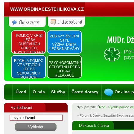
WWW.ORDINACESTEHLIKOVA.CZ
POMOC V KRIZI
ZDRAVÝ ŽIVOTNÍ
LÉČBA
STYL
DUŠEVNÍCH
VÝŽIVA, DIETA,
PORUCH,
LÉČBA NADVÁHY
PSYCHOTERAPIE
RYCHLÁ POMOC
PSYCHOSOMATIKA
VE VZTAZÍCH
CELOSTNÍ LÉČBA
LÉČBA
JÓGA A
SEXUÁLNÍCH
RELAXACE
PORUCH
Úvod
O nás
Služby
Časté dotazy
On-line 
Vyhledávání
Nyní jste zde:
Úvod
-
Rychlá pomoc ve
-
Fórum k článku:Sexuální život ve st
Diskuse k článku