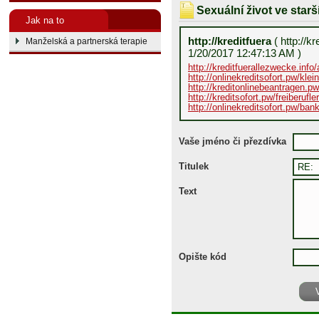
Sexuální život ve star
Jak na to
http://kreditfuera
( http://k
Manželská a partnerská terapie
1/20/2017 12:47:13 AM )
http://kreditfuerallezwecke.info
http://onlinekreditsofort.pw/kle
http://kreditonlinebeantragen.
http://kreditsofort.pw/freiberufl
http://onlinekreditsofort.pw/ban
Vaše jméno či přezdívka
Titulek
Text
Opište kód