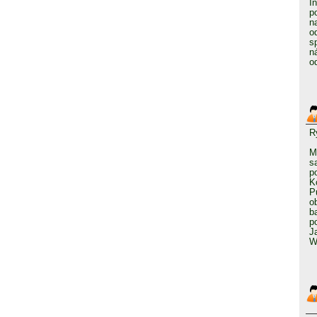
I
p
n
o
s
n
o
R
M
s
p
K
P
o
b
p
J
W