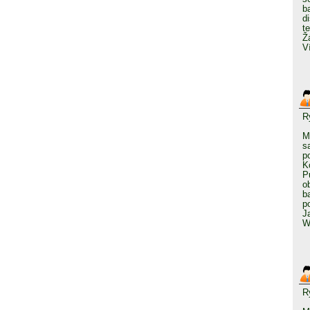
b
d
t
Ž
V
R
M
s
p
K
P
o
b
p
J
W
R