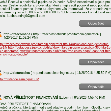
ychlá Poctivá a spolehlivá pujcka do 24 hodin. Vážná nebankovní pujcka pro
bcany Ceské republiky a Slovenska, kterí chtejí zacít podnikat nebo potrebují
akoukoli financní pomoc, jsme tu, abychom vás informovali, že v prípade záj
abízíme pujcku od 5 000 do 50 000 000 Kc/EUR, mužete nás kontaktovat na 
ailu: kuchtaondrej9@gmail.com
Odpovědět
http://freecoinsne
(
http://freecoinsnetwork.pro/fifa/coin-generator-
|
4/20/2017 11:02:24 PM)
ttp://freecoinsnetwork.pro/fifa/coin-generator-fifa-14/download-coin-generator-
fa-14/
http://getaccess2gold.club/fifa/xbox-fifa-coin-generator/xbox-360-fifa-15
oin-generator/
http://ultragamecheats.club/csgo/free-coins-csgo/i-cant-get-free
oins-in-csgo-double/
Odpovědět
http://distancelea
(
http://distancelearningnet.us/
| 11/28/2016 4:35:59 PM
ttp://distancelearningnet.us/
Odpovědět
NOVÁ PŘÍLEŽITOST FINANCOVÁNÍ
(
Lubomir
| 8/5/2026 4:55:40 PM)
OVÁ PŘÍLEŽITOST FINANCOVÁNÍ
kutečná půjčka, která splní vaše požadavky a podmínky. Jsem člověk, který
oskytuje celosvětové půjčky. S kapitálem pro krátkodobé i dlouhodobé