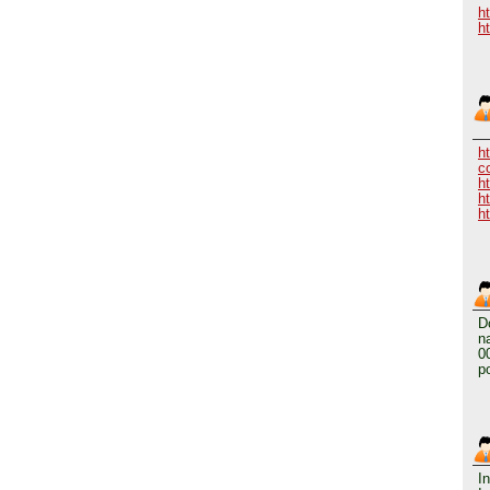
h
h
h
c
h
h
ht
D
n
0
p
I