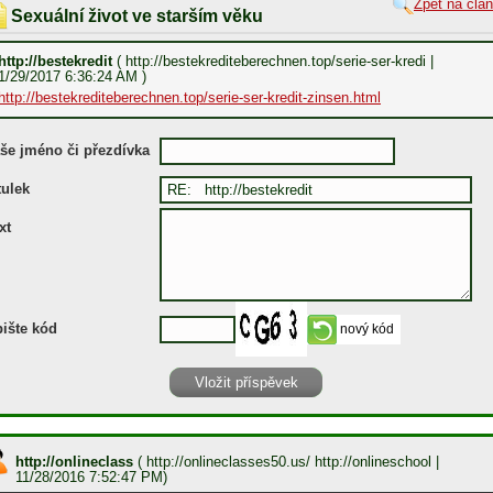
Zpět na člá
Sexuální život ve starším věku
http://bestekredit
( http://bestekrediteberechnen.top/serie-ser-kredi |
1/29/2017 6:36:24 AM )
http://bestekrediteberechnen.top/serie-ser-kredit-zinsen.html
še jméno či přezdívka
tulek
xt
ište kód
http://onlineclass
(
http://onlineclasses50.us/ http://onlineschool
|
11/28/2016 7:52:47 PM)