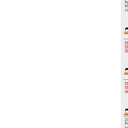
b
k
z
h
h
h
ht
h
g
Z
P
s