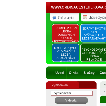
WWW.ORDINACESTEHLIKOVA.
POMOC V KRIZI
ZDRAVÝ ŽIVOTNÍ
LÉČBA
STYL
DUŠEVNÍCH
VÝŽIVA, DIETA,
PORUCH,
LÉČBA NADVÁHY
PSYCHOTERAPIE
RYCHLÁ POMOC
PSYCHOSOMATI
VE VZTAZÍCH
CELOSTNÍ LÉČB
LÉČBA
JÓGA A
SEXUÁLNÍCH
RELAXACE
PORUCH
Úvod
O nás
Služby
Čas
Vyhledávání
Ny
-