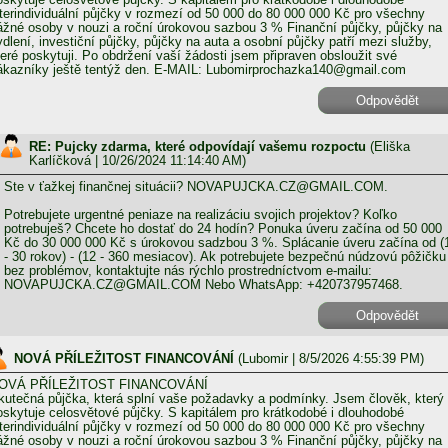
nterindividuální půjčky v rozmezí od 50 000 do 80 000 000 Kč pro všechny
ážné osoby v nouzi a roční úrokovou sazbou 3 % Finanční půjčky, půjčky na
ydlení, investiční půjčky, půjčky na auta a osobní půjčky patří mezi služby,
teré poskytuji. Po obdržení vaší žádosti jsem připraven obsloužit své
ákazníky ještě tentýž den. E-MAIL: Lubomirprochazka140@gmail.com
Odpovědět
RE: Pujcky zdarma, které odpovídají vašemu rozpoctu
(
Eliška
Karlíčková
| 10/26/2024 11:14:40 AM)
Ste v ťažkej finančnej situácii? NOVAPUJCKA.CZ@GMAIL.COM.
Potrebujete urgentné peniaze na realizáciu svojich projektov? Koľko
potrebuješ? Chcete ho dostať do 24 hodín? Ponuka úveru začína od 50 000
Kč do 30 000 000 Kč s úrokovou sadzbou 3 %. Splácanie úveru začína od (
- 30 rokov) - (12 - 360 mesiacov). Ak potrebujete bezpečnú núdzovú pôžičku
bez problémov, kontaktujte nás rýchlo prostredníctvom e-mailu:
NOVAPUJCKA.CZ@GMAIL.COM Nebo WhatsApp: +420737957468.
Odpovědět
NOVÁ PŘÍLEŽITOST FINANCOVÁNÍ
(
Lubomir
| 8/5/2026 4:55:39 PM)
OVÁ PŘÍLEŽITOST FINANCOVÁNÍ
kutečná půjčka, která splní vaše požadavky a podmínky. Jsem člověk, který
oskytuje celosvětové půjčky. S kapitálem pro krátkodobé i dlouhodobé
nterindividuální půjčky v rozmezí od 50 000 do 80 000 000 Kč pro všechny
ážné osoby v nouzi a roční úrokovou sazbou 3 % Finanční půjčky, půjčky na