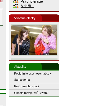
nek
Psychoterapie
A další...
Vybrané články
Aktuality
Povídání o psychosomatice v
Sama doma
Proč nemohu spát?
Chcete rozvíjet svůj vztah?