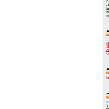
R
o
j
n
m
h
fi
c
c
h
N
S
p