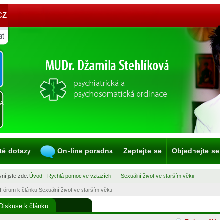
CZ
KA
A
té dotazy
On-line poradna
Zeptejte se
Objednejte se
ní jste zde:
Úvod
-
Rychlá pomoc ve vztazích
-
-
Sexuální život ve starším věku
-
Fórum k článku:Sexuální život ve starším věku
Diskuse k článku