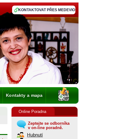
KONTAKTOVAT PŘES MEDEVIO
Kontakty a mapa
Online Poradna
Zeptejte se odborníka
v on-line poradně.
Hubnutí