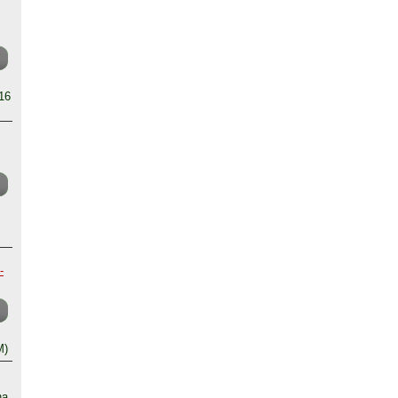
16
-
M)
na