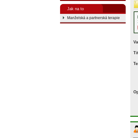
Jak na to
Manželská a partnerská terapie
Va
Ti
Te
Op