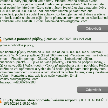
nvestice a úvěry pro jednotlivce a firmy. Hledáte úvěr na obnovu svého
odnikání, ať už se jedná o projekt nebo nákup nemovitosti? Banka vám ale
abízí podmínky, které nemůžete splnit. Jsem fyzická osoba a nabízím úvěry
d 20 000 do 50 000 000 Kč, což občanům umožňuje platit měsíčně
pravedlivé, poctivé a spolehlivé splátky. Kontaktujte nás ještě dnes a sdělte
ám, kolik peněz si chcete půjčit; jsme připraveni vám pomoci do několika hod
d obdržení vaší žádosti. E-mail: sabinavodickova8@gmail.com
Odpovědět
Rychlé a pohodlné půjčky,
(
Jaroslav
| 3/2/2026 10:41:21 AM)
ychlé a pohodlné půjčky,
oje nabídka půjčky začíná od 30 000 Kč až do 30 000 000 Kč s úrokovou
azbou 2 %. Můžete ji splácet (12 až 360 měsíců). Představuji vám své oblast
omoci. - Finanční pomoc, - Okamžitá půjčka, - Nebankovní půjčka, -
onsolidační půjčka, - Půjčka na Vaše projekty, - Půjčka na podporu rodiny, -
ůjčka na vzdělání Vašich dětí. - Půjčka přizpůsobená vašim potřebám. Půjčk
bdržíte se vší upřímností a rychle do 24 hodin, půjčka vám bude poskytnuta
ankovním převodem úspěšně a bez jakéhokoli protokolu těm, kteří ji naléhavě
otřebují. Kontaktujte nás, zde jsou naše kontakty: Email:
aroslav.dlouhy8@gmail.com
hatsapp: +420607347208
Odpovědět
Pujcky zdarma, které odpovídají vašemu rozpoctu
(
KUCHTA ONDŘEJ
10/24/2024 1:58:10 AM)