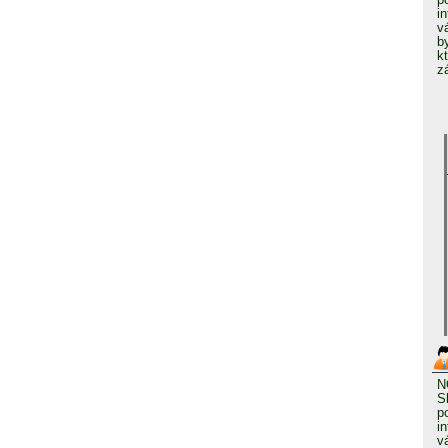
i
v
b
k
z
N
S
p
i
v