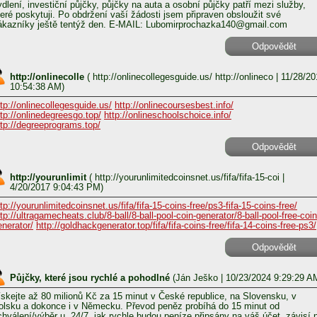
ydlení, investiční půjčky, půjčky na auta a osobní půjčky patří mezi služby,
teré poskytuji. Po obdržení vaší žádosti jsem připraven obsloužit své
ákazníky ještě tentýž den. E-MAIL: Lubomirprochazka140@gmail.com
Odpovědět
http://onlinecolle
(
http://onlinecollegesguide.us/ http://onlineco
| 11/28/20
10:54:38 AM)
ttp://onlinecollegesguide.us/
http://onlinecoursesbest.info/
ttp://onlinedegreesgo.top/
http://onlineschoolschoice.info/
ttp://degreeprograms.top/
Odpovědět
http://yourunlimit
(
http://yourunlimitedcoinsnet.us/fifa/fifa-15-coi
|
4/20/2017 9:04:43 PM)
tp://yourunlimitedcoinsnet.us/fifa/fifa-15-coins-free/ps3-fifa-15-coins-free/
ttp://ultragamecheats.club/8-ball/8-ball-pool-coin-generator/8-ball-pool-free-coin
enerator/
http://goldhackgenerator.top/fifa/fifa-coins-free/fifa-14-coins-free-ps3/
Odpovědět
Půjčky, které jsou rychlé a pohodlné
(
Ján Ješko
| 10/23/2024 9:29:29 A
ískejte až 80 milionů Kč za 15 minut v České republice, na Slovensku, v
olsku a dokonce i v Německu. Převod peněz probíhá do 15 minut od
chválení/výběr u, 24/7, jak rychle budou peníze připsány na váš účet, závisí 