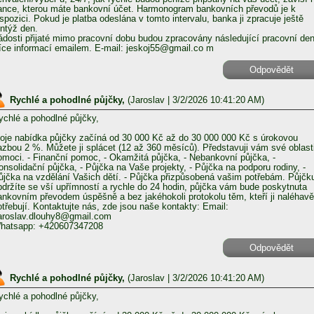
ance, kterou máte bankovní účet. Harmonogram bankovních převodů je k
ispozici. Pokud je platba odeslána v tomto intervalu, banka ji zpracuje ještě
entýž den.
ádosti přijaté mimo pracovní dobu budou zpracovány následující pracovní den
íce informací emailem. E-mail: jeskoj55@gmail.co m
Odpovědět
Rychlé a pohodlné půjčky,
(
Jaroslav
| 3/2/2026 10:41:20 AM)
ychlé a pohodlné půjčky,
oje nabídka půjčky začíná od 30 000 Kč až do 30 000 000 Kč s úrokovou
azbou 2 %. Můžete ji splácet (12 až 360 měsíců). Představuji vám své oblast
omoci. - Finanční pomoc, - Okamžitá půjčka, - Nebankovní půjčka, -
onsolidační půjčka, - Půjčka na Vaše projekty, - Půjčka na podporu rodiny, -
ůjčka na vzdělání Vašich dětí. - Půjčka přizpůsobená vašim potřebám. Půjčk
bdržíte se vší upřímností a rychle do 24 hodin, půjčka vám bude poskytnuta
ankovním převodem úspěšně a bez jakéhokoli protokolu těm, kteří ji naléhavě
otřebují. Kontaktujte nás, zde jsou naše kontakty: Email:
aroslav.dlouhy8@gmail.com
hatsapp: +420607347208
Odpovědět
Rychlé a pohodlné půjčky,
(
Jaroslav
| 3/2/2026 10:41:20 AM)
ychlé a pohodlné půjčky,