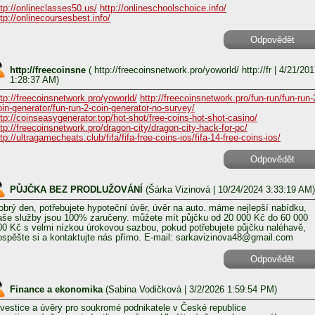
ttp://onlineclasses50.us/
http://onlineschoolschoice.info/
ttp://onlinecoursesbest.info/
Odpovědět
http://freecoinsne
(
http://freecoinsnetwork.pro/yoworld/ http://fr
| 4/21/201
1:28:37 AM)
ttp://freecoinsnetwork.pro/yoworld/
http://freecoinsnetwork.pro/fun-run/fun-run-
oin-generator/fun-run-2-coin-generator-no-survey/
ttp://coinseasygenerator.top/hot-shot/free-coins-hot-shot-casino/
ttp://freecoinsnetwork.pro/dragon-city/dragon-city-hack-for-pc/
tp://ultragamecheats.club/fifa/fifa-free-coins-ios/fifa-14-free-coins-ios/
Odpovědět
PŮJČKA BEZ PRODLUŽOVÁNÍ
(
Šárka Vizinová
| 10/24/2024 3:33:19 AM)
obrý den, potřebujete hypoteční úvěr, úvěr na auto. máme nejlepší nabídku,
aše služby jsou 100% zaručeny. můžete mít půjčku od 20 000 Kč do 60 000
00 Kč s velmi nízkou úrokovou sazbou, pokud potřebujete půjčku naléhavě,
ospěšte si a kontaktujte nás přímo. E-mail: sarkavizinova48@gmail.com
Odpovědět
Finance a ekonomika
(
Sabina Vodičková
| 3/2/2026 1:59:54 PM)
nvestice a úvěry pro soukromé podnikatele v České republice