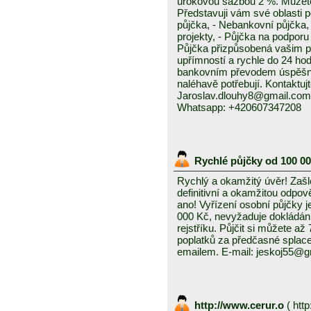
úrokovou sazbou 2 %. Můžete 
Představuji vám své oblasti 
půjčka, - Nebankovní půjčka,
projekty, - Půjčka na podporu 
Půjčka přizpůsobená vašim p
upřímností a rychle do 24 ho
bankovním převodem úspěšně a
naléhavě potřebují. Kontaktuj
Jaroslav.dlouhy8@gmail.com
Whatsapp: +420607347208
Rychlé půjčky od 100 0
Rychlý a okamžitý úvěr! Zašle
definitivní a okamžitou odpo
ano! Vyřízení osobní půjčky j
000 Kč, nevyžaduje dokládání
rejstříku. Půjčit si můžete a
poplatků za předčasné splace
emailem. E-mail: jeskoj55@
http://www.cerur.o
(
http