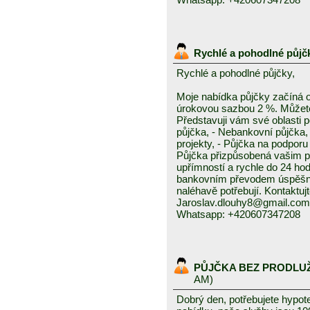
Rychlé a pohodlné půjč
Rychlé a pohodlné půjčky,
Moje nabídka půjčky začíná 
úrokovou sazbou 2 %. Můžete 
Představuji vám své oblasti 
půjčka, - Nebankovní půjčka,
projekty, - Půjčka na podporu 
Půjčka přizpůsobená vašim p
upřímností a rychle do 24 ho
bankovním převodem úspěšně a
naléhavě potřebují. Kontaktuj
Jaroslav.dlouhy8@gmail.com
Whatsapp: +420607347208
PŮJČKA BEZ PRODLU
AM)
Dobrý den, potřebujete hypot