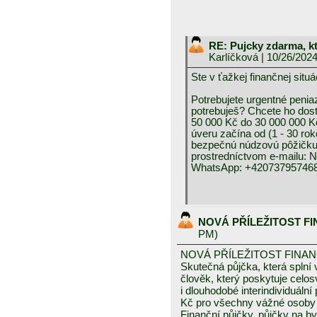
RE: Pujcky zdarma, k
Karlíčková
| 10/26/202
Ste v ťažkej finančnej 
Potrebujete urgentné peniaz
potrebuješ? Chcete ho dos
50 000 Kč do 30 000 000 K
úveru začína od (1 - 30 rok
bezpečnú núdzovú pôžičku 
prostredníctvom e-mai
WhatsApp: +420737957468
NOVÁ PŘÍLEŽITOST F
PM)
NOVÁ PŘÍLEŽITOST FINA
Skutečná půjčka, která spln
člověk, který poskytuje celo
i dlouhodobé interindividuáln
Kč pro všechny vážné osoby 
Finanční půjčky, půjčky na byd