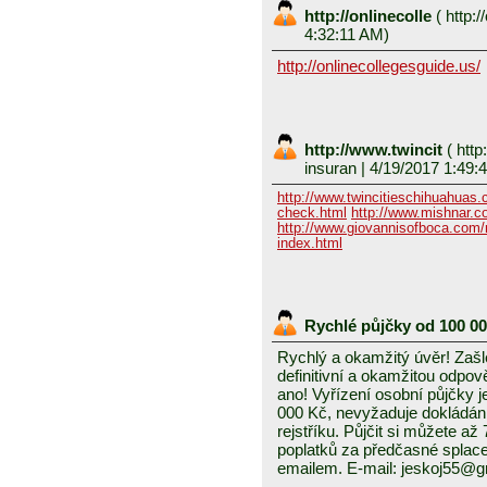
http://onlinecolle
(
http:/
4:32:11 AM)
http://onlinecollegesguide.us/
http://www.twincit
(
http
insuran
| 4/19/2017 1:49:
http://www.twincitieschihuahuas
check.html
http://www.mishnar.c
http://www.giovannisofboca.com/r
index.html
Rychlé půjčky od 100 0
Rychlý a okamžitý úvěr! Zašle
definitivní a okamžitou odpo
ano! Vyřízení osobní půjčky j
000 Kč, nevyžaduje dokládání
rejstříku. Půjčit si můžete a
poplatků za předčasné splace
emailem. E-mail: jeskoj55@