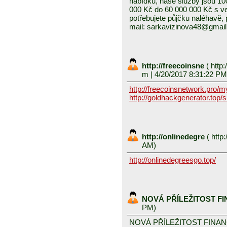
nabídku, naše služby jsou 1
000 Kč do 60 000 000 Kč s v
potřebujete půjčku naléhavě, 
mail: sarkavizinova48@gmai
http://freecoinsne
(
http:
m
| 4/20/2017 8:31:22 PM
http://freecoinsnetwork.pro/
http://goldhackgenerator.top/
http://onlinedegre
(
http:
AM)
http://onlinedegreesgo.top/
NOVÁ PŘÍLEŽITOST F
PM)
NOVÁ PŘÍLEŽITOST FINA