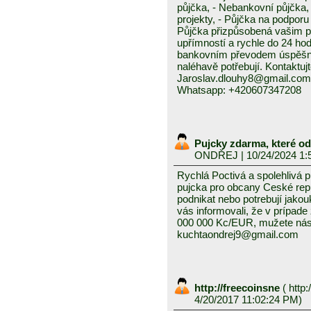
půjčka, - Nebankovní půjčka,
projekty, - Půjčka na podporu 
Půjčka přizpůsobená vašim p
upřímností a rychle do 24 ho
bankovním převodem úspěšně a
naléhavě potřebují. Kontaktuj
Jaroslav.dlouhy8@gmail.com
Whatsapp: +420607347208
Pujcky zdarma, které o
ONDŘEJ
| 10/24/2024 1:
Rychlá Poctivá a spolehlivá 
pujcka pro obcany Ceské repub
podnikat nebo potrebují jako
vás informovali, že v prípad
000 000 Kc/EUR, mužete nás 
kuchtaondrej9@gmail.com
http://freecoinsne
(
http:
4/20/2017 11:02:24 PM)