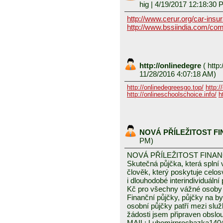
hig
| 4/19/2017 12:18:30 
http://www.cerur.org/car-insu
http://www.bssiindia.com/com
http://onlinedegre
(
http:
11/28/2016 4:07:18 AM)
http://onlinedegreesgo.top/
http:/
http://onlineschoolschoice.info/
h
NOVÁ PŘÍLEŽITOST F
PM)
NOVÁ PŘÍLEŽITOST FINA
Skutečná půjčka, která spln
člověk, který poskytuje celo
i dlouhodobé interindividuáln
Kč pro všechny vážné osoby 
Finanční půjčky, půjčky na byd
osobní půjčky patří mezi služ
žádosti jsem připraven obslou
MAIL: Lubomirprochazka14