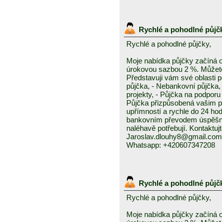
Rychlé a pohodlné půjč
Rychlé a pohodlné půjčky,
Moje nabídka půjčky začíná 
úrokovou sazbou 2 %. Můžete 
Představuji vám své oblasti 
půjčka, - Nebankovní půjčka,
projekty, - Půjčka na podporu 
Půjčka přizpůsobená vašim p
upřímností a rychle do 24 ho
bankovním převodem úspěšně a
naléhavě potřebují. Kontaktuj
Jaroslav.dlouhy8@gmail.com
Whatsapp: +420607347208
Rychlé a pohodlné půjč
Rychlé a pohodlné půjčky,
Moje nabídka půjčky začíná 