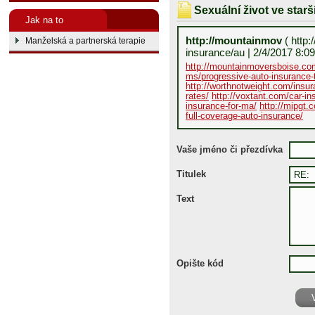
Sexuální život ve star
Jak na to
http://mountainmov
( http
Manželská a partnerská terapie
insurance/au | 2/4/2017 8:0
http://mountainmoversboise.com
ms/progressive-auto-insurance-
http://worthnotweight.com/insur
rates/
http://voxtant.com/car-i
insurance-for-ma/
http://mipgt.
full-coverage-auto-insurance/
Vaše jméno či přezdívka
Titulek
Text
Opište kód