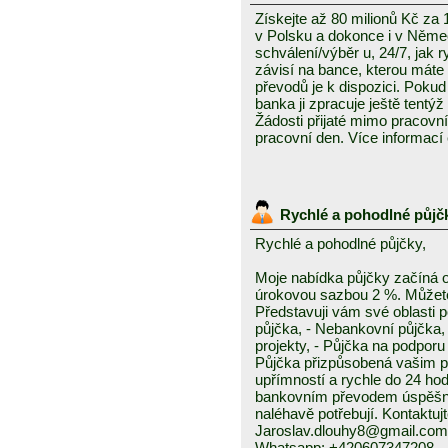
Získejte až 80 milionů Kč za
v Polsku a dokonce i v Něme
schválení/výběr u, 24/7, jak 
závisí na bance, kterou mát
převodů je k dispozici. Pokud 
banka ji zpracuje ještě tentýž
Žádosti přijaté mimo pracovn
pracovní den. Více informací
Rychlé a pohodlné půjč
Rychlé a pohodlné půjčky,
Moje nabídka půjčky začíná 
úrokovou sazbou 2 %. Můžete 
Představuji vám své oblasti 
půjčka, - Nebankovní půjčka,
projekty, - Půjčka na podporu 
Půjčka přizpůsobená vašim p
upřímností a rychle do 24 ho
bankovním převodem úspěšně a
naléhavě potřebují. Kontaktuj
Jaroslav.dlouhy8@gmail.com
Whatsapp: +420607347208