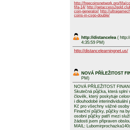
http://freecoinsnetwork.pro/fifa/c
fifa-14/
http://getaccess2gold.club
coin-generator/
http://ultragamech
coins-in-csgo-double/
http://distancelea
(
http:/
4:35:59 PM)
http://distancelearningnet.us/
NOVÁ PŘÍLEŽITOST F
PM)
NOVÁ PŘÍLEŽITOST FINA
Skutečná půjčka, která spln
člověk, který poskytuje celo
i dlouhodobé interindividuáln
Kč pro všechny vážné osoby 
Finanční půjčky, půjčky na byd
osobní půjčky patří mezi služ
žádosti jsem připraven obslou
MAIL: Lubomirprochazka14