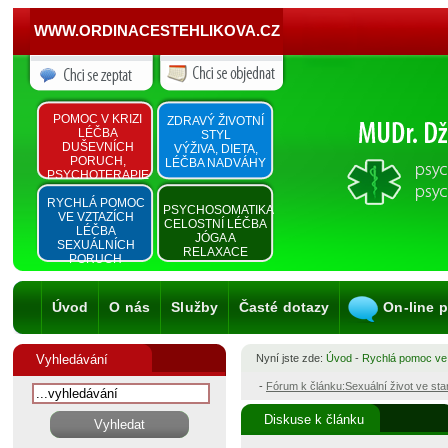
WWW.ORDINACESTEHLIKOVA.CZ
POMOC V KRIZI
ZDRAVÝ ŽIVOTNÍ
LÉČBA
STYL
DUŠEVNÍCH
VÝŽIVA, DIETA,
PORUCH,
LÉČBA NADVÁHY
PSYCHOTERAPIE
RYCHLÁ POMOC
PSYCHOSOMATIKA
VE VZTAZÍCH
CELOSTNÍ LÉČBA
LÉČBA
JÓGA A
SEXUÁLNÍCH
RELAXACE
PORUCH
Úvod
O nás
Služby
Časté dotazy
On-line 
Vyhledávání
Nyní jste zde:
Úvod
-
Rychlá pomoc ve
-
Fórum k článku:Sexuální život ve st
Diskuse k článku