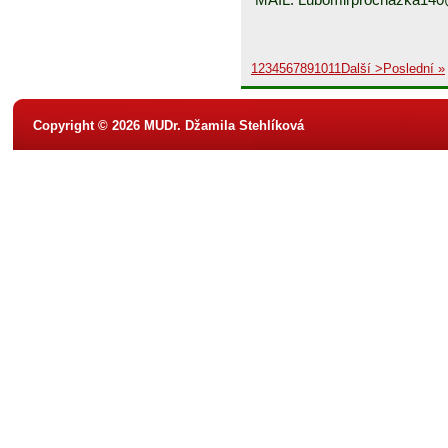
1
2
3
4
5
6
7
8
9
10
11
Další >
Poslední »
Copyright © 2026 MUDr. Džamila Stehlíková