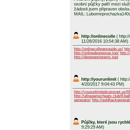
osobní půjčky patří mezi služ
žádosti jsem připraven obslou
MAIL: Lubomirprochazka14
http://onlinecolle
(
http:/
11/28/2016 10:54:38 AM)
http://onlinecollegesguide.us/
htt
http://onlinedegreesgo.top/
http:/
http://degreeprograms.top/
http://yourunlimit
(
http:/
4/20/2017 9:04:43 PM)
http://yourunlimitedcoinsnet.us/fif
http://ultragamecheats.club/8-ball/
generator/
http://goldhackgenerator
Půjčky, které jsou rych
9:29:29 AM)