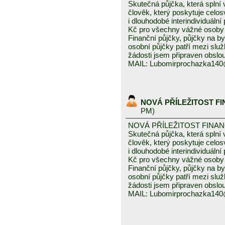
Skutečná půjčka, která spln
člověk, který poskytuje celo
i dlouhodobé interindividuáln
Kč pro všechny vážné osoby 
Finanční půjčky, půjčky na byd
osobní půjčky patří mezi služ
žádosti jsem připraven obslou
MAIL: Lubomirprochazka14
NOVÁ PŘÍLEŽITOST F
PM)
NOVÁ PŘÍLEŽITOST FINA
Skutečná půjčka, která spln
člověk, který poskytuje celo
i dlouhodobé interindividuáln
Kč pro všechny vážné osoby 
Finanční půjčky, půjčky na byd
osobní půjčky patří mezi služ
žádosti jsem připraven obslou
MAIL: Lubomirprochazka14