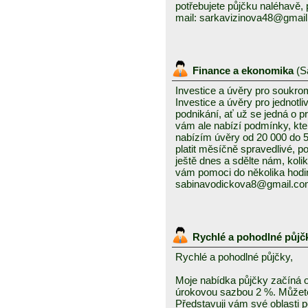
potřebujete půjčku naléhavě, 
mail: sarkavizinova48@gmai
Finance a ekonomika
(
S
Investice a úvěry pro soukro
Investice a úvěry pro jednotl
podnikání, ať už se jedná o 
vám ale nabízí podmínky, kte
nabízím úvěry od 20 000 do
platit měsíčně spravedlivé, po
ještě dnes a sdělte nám, kolik
vám pomoci do několika hodin
sabinavodickova8@gmail.c
Rychlé a pohodlné půjč
Rychlé a pohodlné půjčky,
Moje nabídka půjčky začíná 
úrokovou sazbou 2 %. Můžete 
Představuji vám své oblasti 