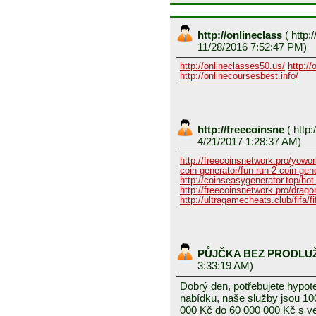
http://onlineclass
(
http:/
11/28/2016 7:52:47 PM)
http://onlineclasses50.us/
http://
http://onlinecoursesbest.info/
http://freecoinsne
(
http:
4/21/2017 1:28:37 AM)
http://freecoinsnetwork.pro/yowor
coin-generator/fun-run-2-coin-gen
http://coinseasygenerator.top/hot
http://freecoinsnetwork.pro/dragon
http://ultragamecheats.club/fifa/fi
PŮJČKA BEZ PRODLU
3:33:19 AM)
Dobrý den, potřebujete hypot
nabídku, naše služby jsou 1
000 Kč do 60 000 000 Kč s v