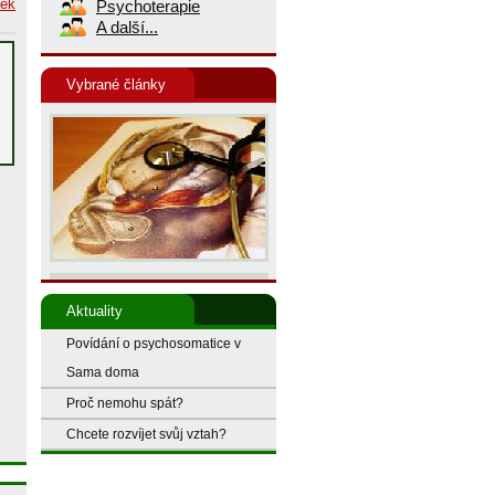
nek
Psychoterapie
A další...
Vybrané články
Aktuality
Povídání o psychosomatice v
Sama doma
Proč nemohu spát?
Chcete rozvíjet svůj vztah?