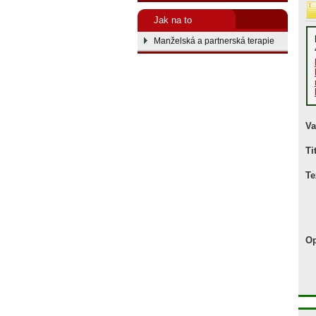
Jak na to
Manželská a partnerská terapie
Va
Ti
Te
Op