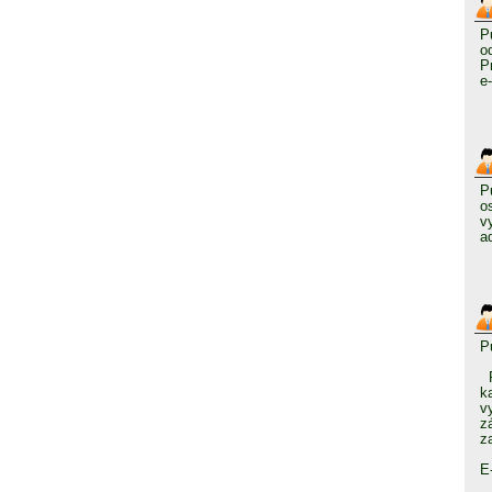
P
o
P
e
P
o
v
a
P
P
k
v
z
z
E