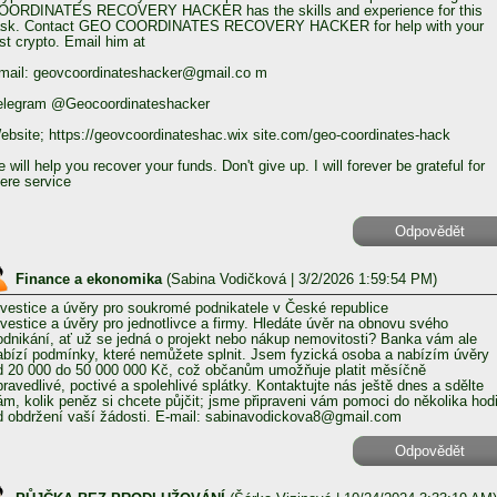
OORDINATES RECOVERY HACKER has the skills and experience for this
ask. Contact GEO COORDINATES RECOVERY HACKER for help with your
ost crypto. Email him at
mail: geovcoordinateshacker@gmail.co m
elegram @Geocoordinateshacker
ebsite; https://geovcoordinateshac.wix site.com/geo-coordinates-hack
 will help you recover your funds. Don't give up. I will forever be grateful for
here service
Odpovědět
Finance a ekonomika
(
Sabina Vodičková
| 3/2/2026 1:59:54 PM)
nvestice a úvěry pro soukromé podnikatele v České republice
nvestice a úvěry pro jednotlivce a firmy. Hledáte úvěr na obnovu svého
odnikání, ať už se jedná o projekt nebo nákup nemovitosti? Banka vám ale
abízí podmínky, které nemůžete splnit. Jsem fyzická osoba a nabízím úvěry
d 20 000 do 50 000 000 Kč, což občanům umožňuje platit měsíčně
pravedlivé, poctivé a spolehlivé splátky. Kontaktujte nás ještě dnes a sdělte
ám, kolik peněz si chcete půjčit; jsme připraveni vám pomoci do několika hod
d obdržení vaší žádosti. E-mail: sabinavodickova8@gmail.com
Odpovědět