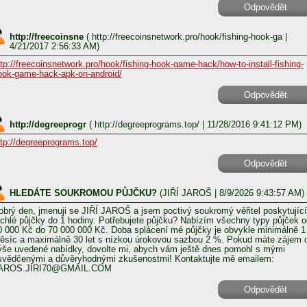
Odpovědět
http://freecoinsne
(
http://freecoinsnetwork.pro/hook/fishing-hook-ga
|
4/21/2017 2:56:33 AM)
ttp://freecoinsnetwork.pro/hook/fishing-hook-game-hack/how-to-install-fishing-
ook-game-hack-apk-on-android/
Odpovědět
http://degreeprogr
(
http://degreeprograms.top/
| 11/28/2016 9:41:12 PM)
ttp://degreeprograms.top/
Odpovědět
HLEDÁTE SOUKROMOU PŮJČKU?
(
JIŘÍ JAROŠ
| 8/9/2026 9:43:57 AM)
obrý den, jmenuji se JIŘÍ JAROŠ a jsem poctivý soukromý věřitel poskytující
ychlé půjčky do 1 hodiny. Potřebujete půjčku? Nabízím všechny typy půjček o
0 000 Kč do 70 000 000 Kč. Doba splácení mé půjčky je obvykle minimálně 1
ěsíc a maximálně 30 let s nízkou úrokovou sazbou 2 %. Pokud máte zájem 
ýše uvedené nabídky, dovolte mi, abych vám ještě dnes pomohl s mými
svědčenými a důvěryhodnými zkušenostmi! Kontaktujte mě emailem:
AROS.JIRI70@GMAIL.COM
Odpovědět