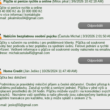
Půjčte si peníze rychle a online
(
Milos pikal
| 3/6/2026 10:42:18 AM)
ůjčte si peníze rychle a online
d 40 000 Kč do 10 000 000 Kč
ro více informací kontaktujte
-mail: pikalmilos04@gmail.com
Odpovědět
Nabízím bezplatnou osobní pujcku
(
Častula Michal
| 3/3/2026 2:01:50 A
ůjčky s ručením na směnku i pro problémové klienty. Půjčka od soukromé
soby bez podvodu a bez poplatku za sjednání úvěru. Férové ​​jednání a rychlé
yřízení. Veškeré informace o půjčce od soukromé osoby naleznete na emailo
drese: michalcastula45@gmail.com
Odpovědět
Home Credit
(
Ján Ješko
| 10/26/2024 11:47:49 AM)
ůjčka bez doložení
odmínkou je pravidelný měsíční příjem a české občanství. Osobní přístup k
aždému požadavku. Zaručuji rychlé a seriózní jednání. Půjčka v plné výši a
yplacení prostředků do 24 hodin. Půjčku můžete využít i na konsolidaci svýc
ávazků. Neznáme vaši spotřebu a naše převody jsou zabezpečeny bankou p
ajištění transakce pro každého, kdo ji může splatit s úrokem 2 %.
-mail: jeskoj55@gmail.com