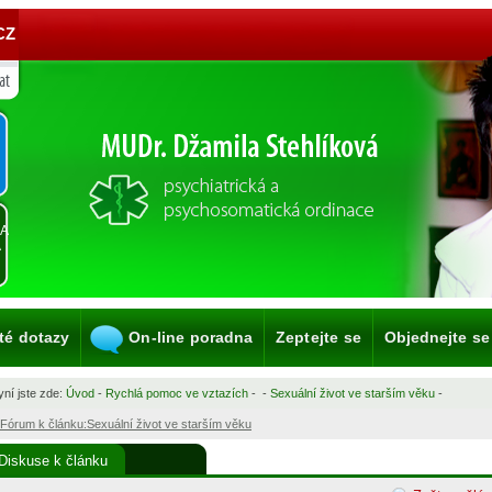
CZ
KA
A
té dotazy
On-line poradna
Zeptejte se
Objednejte se
ní jste zde:
Úvod
-
Rychlá pomoc ve vztazích
-
-
Sexuální život ve starším věku
-
Fórum k článku:Sexuální život ve starším věku
Diskuse k článku