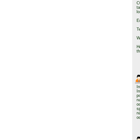
C
t
l
E
T
W
He
t
I
I
p
n
o
s
n
o