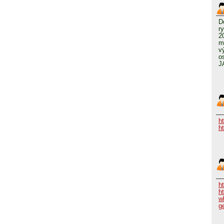
D
r
2
m
v
o
J
h
h
h
h
w
g