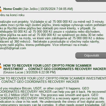
Home Credit
(
Ján Ješko
| 10/25/2024 7:04:05 AM)
věru na konci roku
ealizujte své projekty. Vyžádejte si až 75 000 000 Kč za méně než 3 minuty.
udete moci rychle najít osobní půjčku, která nejlépe vyhovuje vašim potřebá
ako je Rychlá online půjčka bez dokladů pro nové klienty, v případě, že
otřebujete 50 000 Kč až 75 000 000 Kč pouze s výplatou nebo důchodem,
nline půjčka na auto od až 75 000 000 Kč se splatností po dobu 30 let nebo
ůjčka předem na mzdu, ve které vám zálohujeme až 75 000 000 Kč s dobou
plácení až 360 měsíců . Nečekejte a prostudujte si všechny naše návrhy,
byste našli půjčku, kterou potřebujete. Více informací na e-mailu :
eskoj55@gmail.com
Odpovědět
HOW TO RECOVER YOUR LOST CRYPTO FROM SCAMMER
INVESTMENT → CONTACT GEO COORDINATES RECOVERY HACKER
(
Grusso Lucas
| 3/2/2026 6:22:08 PM)
OW TO RECOVER YOUR LOST CRYPTO FROM SCAMMER INVESTMEN
 CONTACT GEO COORDINATES RECOVERY HACKER
id you misplace Bitcoin, USDT, or other crypto? It happens. GEO
OORDINATES RECOVERY HACKER can help you get it back. He recovered
ver €1.2 Million USDT for me. The process was smooth and quick. GEO
OORDINATES RECOVERY HACKER is a recovery agent you can trust. His
edication is clear in his work. He understands the stress of lost digital assets.
ryptocurrency recovery can be complex. It often needs expert knowledge. G