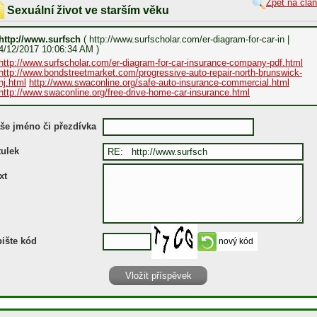
Zpět na člá
Sexuální život ve starším věku
http://www.surfsch
( http://www.surfscholar.com/er-diagram-for-car-in |
4/12/2017 10:06:34 AM )
http://www.surfscholar.com/er-diagram-for-car-insurance-company-pdf.html
http://www.bondstreetmarket.com/progressive-auto-repair-north-brunswick-
nj.html
http://www.swaconline.org/safe-auto-insurance-commercial.html
http://www.swaconline.org/free-drive-home-car-insurance.html
še jméno či přezdívka
tulek
xt
ište kód