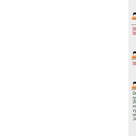
h
h
h
D
r
2
m
v
o
J