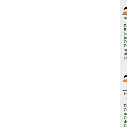
ú
R
B
j
p
O
P
s
a
j
H
→
D
C
o
C
d
C