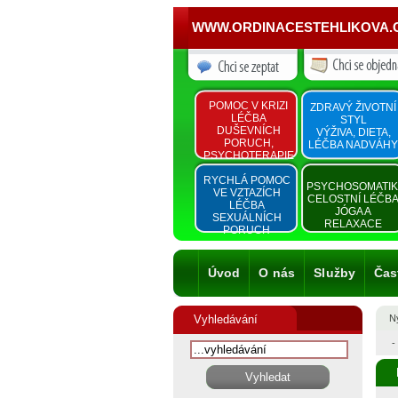
WWW.ORDINACESTEHLIKOVA.
POMOC V KRIZI
ZDRAVÝ ŽIVOTNÍ
LÉČBA
STYL
DUŠEVNÍCH
VÝŽIVA, DIETA,
PORUCH,
LÉČBA NADVÁHY
PSYCHOTERAPIE
RYCHLÁ POMOC
PSYCHOSOMATI
VE VZTAZÍCH
CELOSTNÍ LÉČB
LÉČBA
JÓGA A
SEXUÁLNÍCH
RELAXACE
PORUCH
Úvod
O nás
Služby
Čas
Vyhledávání
Ny
-