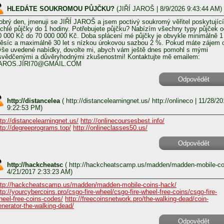
HLEDÁTE SOUKROMOU PŮJČKU?
(
JIŘÍ JAROŠ
| 8/9/2026 9:43:44 AM)
obrý den, jmenuji se JIŘÍ JAROŠ a jsem poctivý soukromý věřitel poskytující
ychlé půjčky do 1 hodiny. Potřebujete půjčku? Nabízím všechny typy půjček o
0 000 Kč do 70 000 000 Kč. Doba splácení mé půjčky je obvykle minimálně 1
ěsíc a maximálně 30 let s nízkou úrokovou sazbou 2 %. Pokud máte zájem 
ýše uvedené nabídky, dovolte mi, abych vám ještě dnes pomohl s mými
svědčenými a důvěryhodnými zkušenostmi! Kontaktujte mě emailem:
AROS.JIRI70@GMAIL.COM
Odpovědět
http://distancelea
(
http://distancelearningnet.us/ http://onlineco
| 11/28/20
9:22:53 PM)
ttp://distancelearningnet.us/
http://onlinecoursesbest.info/
ttp://degreeprograms.top/
http://onlineclasses50.us/
Odpovědět
http://hackcheatsc
(
http://hackcheatscamp.us/madden/madden-mobile-c
4/21/2017 2:33:23 AM)
ttp://hackcheatscamp.us/madden/madden-mobile-coins-hack/
ttp://yourcybercoins.pro/csgo-fire-wheel/csgo-fire-wheel-free-coins/csgo-fire-
heel-free-coins-codes/
http://freecoinsnetwork.pro/the-walking-dead/coin-
enerator-the-walking-dead/
Odpovědět