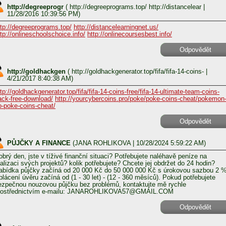
http://degreeprogr
(
http://degreeprograms.top/ http://distancelear
|
11/28/2016 10:39:56 PM)
ttp://degreeprograms.top/
http://distancelearningnet.us/
ttp://onlineschoolschoice.info/
http://onlinecoursesbest.info/
Odpovědět
http://goldhackgen
(
http://goldhackgenerator.top/fifa/fifa-14-coins-
|
4/21/2017 8:40:38 AM)
ttp://goldhackgenerator.top/fifa/fifa-14-coins-free/fifa-14-ultimate-team-coins-
ack-free-download/
http://yourcybercoins.pro/poke/poke-coins-cheat/pokemon
o-poke-coins-cheat/
Odpovědět
PŮJČKY A FINANCE
(
JANA ROHLIKOVA
| 10/28/2024 5:59:22 AM)
obrý den, jste v tíživé finanční situaci? Potřebujete naléhavě peníze na
ealizaci svých projektů? kolik potřebujete? Chcete jej obdržet do 24 hodin?
abídka půjčky začíná od 20 000 Kč do 50 000 000 Kč s úrokovou sazbou 2 %
plácení úvěru začíná od (1 - 30 let) - (12 - 360 měsíců). Pokud potřebujete
ezpečnou nouzovou půjčku bez problémů, kontaktujte mě rychle
rostřednictvím e-mailu: JANAROHLIKOVA57@GMAIL.COM
Odpovědět