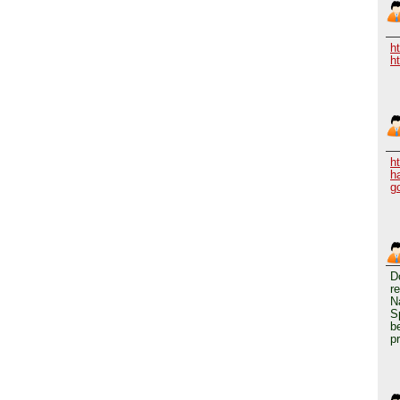
h
h
h
h
g
D
r
N
S
b
p