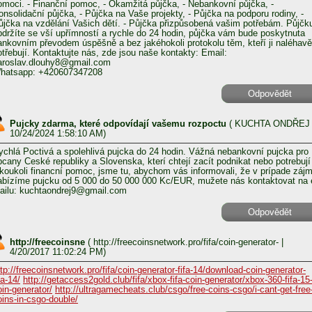
omoci. - Finanční pomoc, - Okamžitá půjčka, - Nebankovní půjčka, -
onsolidační půjčka, - Půjčka na Vaše projekty, - Půjčka na podporu rodiny, -
ůjčka na vzdělání Vašich dětí. - Půjčka přizpůsobená vašim potřebám. Půjčk
bdržíte se vší upřímností a rychle do 24 hodin, půjčka vám bude poskytnuta
ankovním převodem úspěšně a bez jakéhokoli protokolu těm, kteří ji naléhavě
otřebují. Kontaktujte nás, zde jsou naše kontakty: Email:
aroslav.dlouhy8@gmail.com
hatsapp: +420607347208
Odpovědět
Pujcky zdarma, které odpovídají vašemu rozpoctu
(
KUCHTA ONDŘEJ
10/24/2024 1:58:10 AM)
ychlá Poctivá a spolehlivá pujcka do 24 hodin. Vážná nebankovní pujcka pro
bcany Ceské republiky a Slovenska, kterí chtejí zacít podnikat nebo potrebují
akoukoli financní pomoc, jsme tu, abychom vás informovali, že v prípade záj
abízíme pujcku od 5 000 do 50 000 000 Kc/EUR, mužete nás kontaktovat na 
ailu: kuchtaondrej9@gmail.com
Odpovědět
http://freecoinsne
(
http://freecoinsnetwork.pro/fifa/coin-generator-
|
4/20/2017 11:02:24 PM)
ttp://freecoinsnetwork.pro/fifa/coin-generator-fifa-14/download-coin-generator-
fa-14/
http://getaccess2gold.club/fifa/xbox-fifa-coin-generator/xbox-360-fifa-15
oin-generator/
http://ultragamecheats.club/csgo/free-coins-csgo/i-cant-get-free
oins-in-csgo-double/