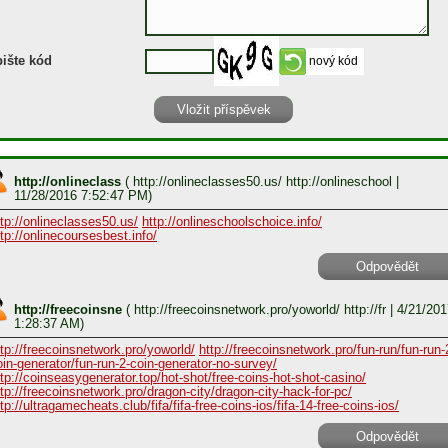
ište kód
http://onlineclass
(
http://onlineclasses50.us/ http://onlineschool
|
11/28/2016 7:52:47 PM)
ttp://onlineclasses50.us/
http://onlineschoolschoice.info/
ttp://onlinecoursesbest.info/
Odpovědět
http://freecoinsne
(
http://freecoinsnetwork.pro/yoworld/ http://fr
| 4/21/201
1:28:37 AM)
ttp://freecoinsnetwork.pro/yoworld/
http://freecoinsnetwork.pro/fun-run/fun-run-
oin-generator/fun-run-2-coin-generator-no-survey/
ttp://coinseasygenerator.top/hot-shot/free-coins-hot-shot-casino/
ttp://freecoinsnetwork.pro/dragon-city/dragon-city-hack-for-pc/
tp://ultragamecheats.club/fifa/fifa-free-coins-ios/fifa-14-free-coins-ios/
Odpovědět