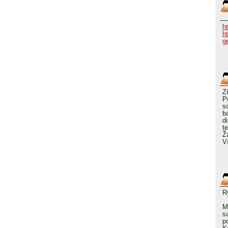
ht
h
g
Z
P
s
b
d
t
Ž
V
R
M
s
p