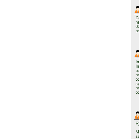
D
n
0
p
I
I
p
n
o
s
n
o
R
M
s