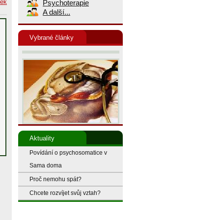
nek
Psychoterapie
A další...
Vybrané články
Aktuality
Povídání o psychosomatice v
Sama doma
Proč nemohu spát?
Chcete rozvíjet svůj vztah?