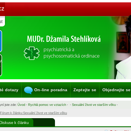
CZ
KA
A
té dotazy
On-line poradna
Zeptejte se
Objednejte se
ní jste zde:
Úvod
-
Rychlá pomoc ve vztazích
-
-
Sexuální život ve starším věku
-
Fórum k článku:Sexuální život ve starším věku
Diskuse k článku