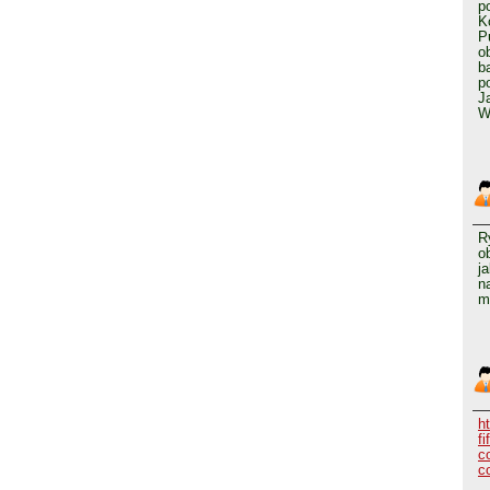
p
K
P
o
b
p
J
W
R
o
j
n
m
h
fi
c
c