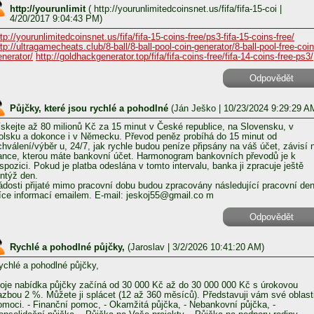
http://yourunlimit
(
http://yourunlimitedcoinsnet.us/fifa/fifa-15-coi
|
4/20/2017 9:04:43 PM)
tp://yourunlimitedcoinsnet.us/fifa/fifa-15-coins-free/ps3-fifa-15-coins-free/
ttp://ultragamecheats.club/8-ball/8-ball-pool-coin-generator/8-ball-pool-free-coin
enerator/
http://goldhackgenerator.top/fifa/fifa-coins-free/fifa-14-coins-free-ps3/
Odpovědět
Půjčky, které jsou rychlé a pohodlné
(
Ján Ješko
| 10/23/2024 9:29:29 A
ískejte až 80 milionů Kč za 15 minut v České republice, na Slovensku, v
olsku a dokonce i v Německu. Převod peněz probíhá do 15 minut od
chválení/výběr u, 24/7, jak rychle budou peníze připsány na váš účet, závisí 
ance, kterou máte bankovní účet. Harmonogram bankovních převodů je k
ispozici. Pokud je platba odeslána v tomto intervalu, banka ji zpracuje ještě
entýž den.
ádosti přijaté mimo pracovní dobu budou zpracovány následující pracovní den
íce informací emailem. E-mail: jeskoj55@gmail.co m
Odpovědět
Rychlé a pohodlné půjčky,
(
Jaroslav
| 3/2/2026 10:41:20 AM)
ychlé a pohodlné půjčky,
oje nabídka půjčky začíná od 30 000 Kč až do 30 000 000 Kč s úrokovou
azbou 2 %. Můžete ji splácet (12 až 360 měsíců). Představuji vám své oblast
omoci. - Finanční pomoc, - Okamžitá půjčka, - Nebankovní půjčka, -