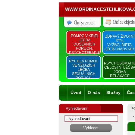
WWW.ORDINACESTEHLIKOVA.
POMOC V KRIZI
ZDRAVÝ ŽIVOTNÍ
LÉČBA
STYL
DUŠEVNÍCH
VÝŽIVA, DIETA,
PORUCH,
LÉČBA NADVÁHY
PSYCHOTERAPIE
RYCHLÁ POMOC
PSYCHOSOMATI
VE VZTAZÍCH
CELOSTNÍ LÉČB
LÉČBA
JÓGA A
SEXUÁLNÍCH
RELAXACE
PORUCH
Úvod
O nás
Služby
Čas
Vyhledávání
Ny
-