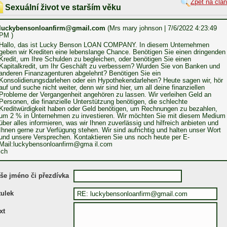
Zpět na člá
Sexuální život ve starším věku
luckybensonloanfirm@gmail.com
(Mrs mary johnson | 7/6/2022 4:23:49
PM )
Hallo, das ist Lucky Benson LOAN COMPANY. In diesem Unternehmen
geben wir Krediten eine lebenslange Chance. Benötigen Sie einen dringenden
Kredit, um Ihre Schulden zu begleichen, oder benötigen Sie einen
Kapitalkredit, um Ihr Geschäft zu verbessern? Wurden Sie von Banken und
anderen Finanzagenturen abgelehnt? Benötigen Sie ein
Konsolidierungsdarlehen oder ein Hypothekendarlehen? Heute sagen wir, hör
auf und suche nicht weiter, denn wir sind hier, um all deine finanziellen
Probleme der Vergangenheit angehören zu lassen. Wir verleihen Geld an
Personen, die finanzielle Unterstützung benötigen, die schlechte
Kreditwürdigkeit haben oder Geld benötigen, um Rechnungen zu bezahlen,
um 2 % in Unternehmen zu investieren. Wir möchten Sie mit diesem Medium
über alles informieren, was wir Ihnen zuverlässig und hilfreich anbieten und
Ihnen gerne zur Verfügung stehen. Wir sind aufrichtig und halten unser Wort
und unsere Versprechen. Kontaktieren Sie uns noch heute per E-
Mail:luckybensonloanfirm@gma il.com
ich
še jméno či přezdívka
tulek
xt