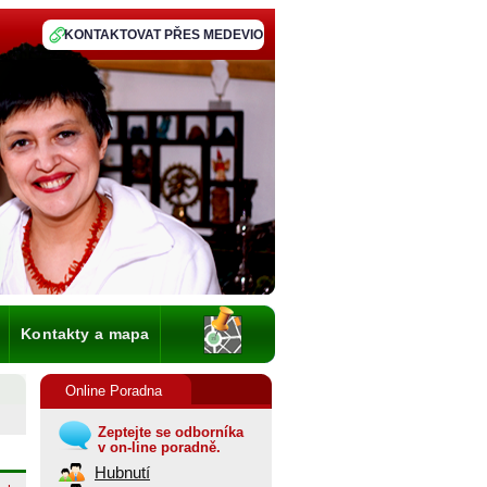
KONTAKTOVAT PŘES MEDEVIO
Kontakty a mapa
Online Poradna
Zeptejte se odborníka
v on-line poradně.
Hubnutí