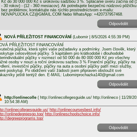
Kč do 30 000 000 Kč s úrokovou sadzbou 3 %. Splácanie úveru začína od (
- 30 rokov) - (12 - 360 mesiacov). Ak potrebujete bezpečnú núdzovú pôžičku
bez problémov, kontaktujte nás rýchlo prostredníctvom e-mailu:
NOVAPUJCKA.CZ@GMAIL.COM Nebo WhatsApp: +420737957468.
Odpovědět
NOVÁ PŘÍLEŽITOST FINANCOVÁNÍ
(
Lubomir
| 8/5/2026 4:55:39 PM)
OVÁ PŘÍLEŽITOST FINANCOVÁNÍ
kutečná půjčka, která splní vaše požadavky a podmínky. Jsem člověk, který
oskytuje celosvětové půjčky. S kapitálem pro krátkodobé i dlouhodobé
nterindividuální půjčky v rozmezí od 50 000 do 80 000 000 Kč pro všechny
ážné osoby v nouzi a roční úrokovou sazbou 3 % Finanční půjčky, půjčky na
ydlení, investiční půjčky, půjčky na auta a osobní půjčky patří mezi služby,
teré poskytuji. Po obdržení vaší žádosti jsem připraven obsloužit své
ákazníky ještě tentýž den. E-MAIL: Lubomirprochazka140@gmail.com
Odpovědět
http://onlinecolle
(
http://onlinecollegesguide.us/ http://onlineco
| 11/28/20
10:54:38 AM)
ttp://onlinecollegesguide.us/
http://onlinecoursesbest.info/
ttp://onlinedegreesgo.top/
http://onlineschoolschoice.info/
ttp://degreeprograms.top/
Odpovědět