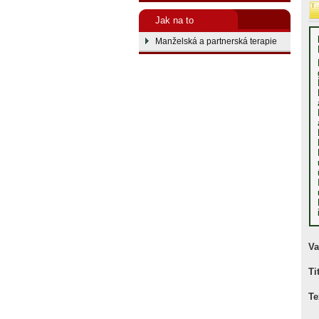
Jak na to
Manželská a partnerská terapie
Va
Ti
Te