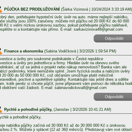
PŮJČKA BEZ PRODLUŽOVÁNÍ
(
Šárka Vizinová
| 10/24/2024 3:33:19 AM)
obrý den, potřebujete hypoteční úvěr, úvěr na auto. máme nejlepší nabídku,
aše služby jsou 100% zaručeny. můžete mít půjčku od 20 000 Kč do 60 000
00 Kč s velmi nízkou úrokovou sazbou, pokud potřebujete půjčku naléhavě,
ospěšte si a kontaktujte nás přímo. E-mail: sarkavizinova48@gmail.com
Odpovědět
Finance a ekonomika
(
Sabina Vodičková
| 3/2/2026 1:59:54 PM)
nvestice a úvěry pro soukromé podnikatele v České republice
nvestice a úvěry pro jednotlivce a firmy. Hledáte úvěr na obnovu svého
odnikání, ať už se jedná o projekt nebo nákup nemovitosti? Banka vám ale
abízí podmínky, které nemůžete splnit. Jsem fyzická osoba a nabízím úvěry
d 20 000 do 50 000 000 Kč, což občanům umožňuje platit měsíčně
pravedlivé, poctivé a spolehlivé splátky. Kontaktujte nás ještě dnes a sdělte
ám, kolik peněz si chcete půjčit; jsme připraveni vám pomoci do několika hod
d obdržení vaší žádosti. E-mail: sabinavodickova8@gmail.com
Odpovědět
Rychlé a pohodlné půjčky,
(
Jaroslav
| 3/2/2026 10:41:21 AM)
ychlé a pohodlné půjčky,
oje nabídka půjčky začíná od 30 000 Kč až do 30 000 000 Kč s úrokovou
azbou 2 %. Můžete ji splácet (12 až 360 měsíců). Představuji vám své oblast