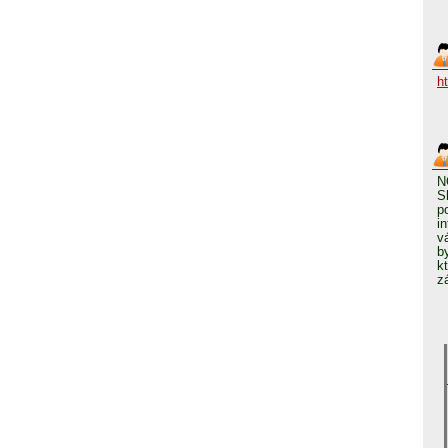
h
N
S
p
i
v
b
k
z