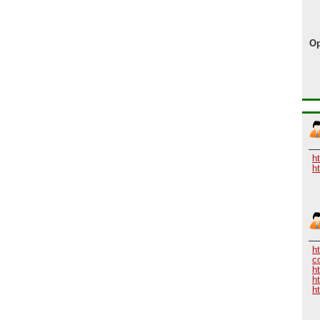
Op
h
h
h
c
h
h
ht