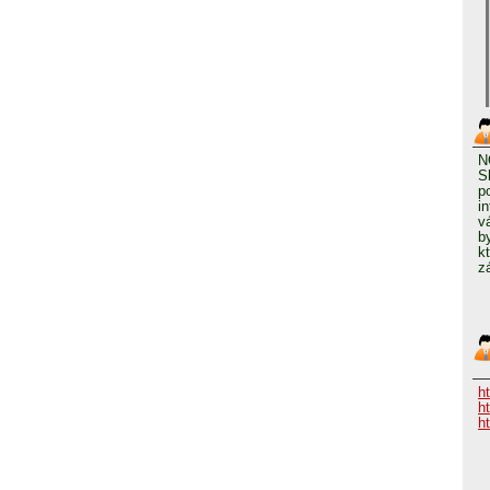
N
S
p
i
v
b
k
z
h
h
h