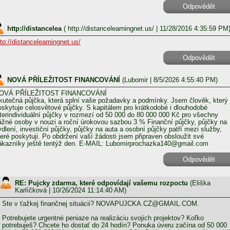
Odpovědět
http://distancelea
(
http://distancelearningnet.us/
| 11/28/2016 4:35:59 PM
ttp://distancelearningnet.us/
Odpovědět
NOVÁ PŘÍLEŽITOST FINANCOVÁNÍ
(
Lubomir
| 8/5/2026 4:55:40 PM)
OVÁ PŘÍLEŽITOST FINANCOVÁNÍ
kutečná půjčka, která splní vaše požadavky a podmínky. Jsem člověk, který
oskytuje celosvětové půjčky. S kapitálem pro krátkodobé i dlouhodobé
nterindividuální půjčky v rozmezí od 50 000 do 80 000 000 Kč pro všechny
ážné osoby v nouzi a roční úrokovou sazbou 3 % Finanční půjčky, půjčky na
ydlení, investiční půjčky, půjčky na auta a osobní půjčky patří mezi služby,
teré poskytuji. Po obdržení vaší žádosti jsem připraven obsloužit své
ákazníky ještě tentýž den. E-MAIL: Lubomirprochazka140@gmail.com
Odpovědět
RE: Pujcky zdarma, které odpovídají vašemu rozpoctu
(
Eliška
Karlíčková
| 10/26/2024 11:14:40 AM)
Ste v ťažkej finančnej situácii? NOVAPUJCKA.CZ@GMAIL.COM.
Potrebujete urgentné peniaze na realizáciu svojich projektov? Koľko
potrebuješ? Chcete ho dostať do 24 hodín? Ponuka úveru začína od 50 000