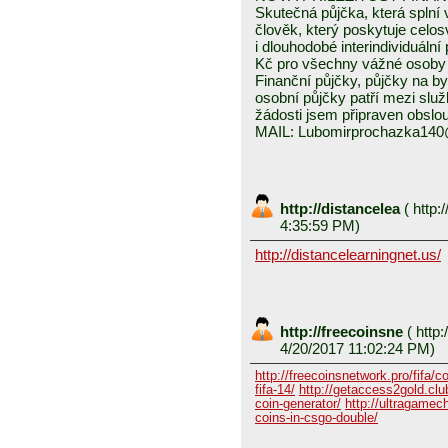
Skutečná půjčka, která spln
člověk, který poskytuje celo
i dlouhodobé interindividuáln
Kč pro všechny vážné osoby 
Finanční půjčky, půjčky na byd
osobní půjčky patří mezi služ
žádosti jsem připraven obslou
MAIL: Lubomirprochazka14
http://distancelea
(
http:/
4:35:59 PM)
http://distancelearningnet.us/
http://freecoinsne
(
http:
4/20/2017 11:02:24 PM)
http://freecoinsnetwork.pro/fifa/c
fifa-14/
http://getaccess2gold.club
coin-generator/
http://ultragamech
coins-in-csgo-double/