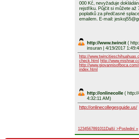
000 Kč, nevyžaduje dokládání
rejstříku. Půjčit si můžete a
poplatků za předčasné splace
emailem. E-mail: jeskoj55@
http://www.twincit
(
http
insuran
| 4/19/2017 1:49:
http://www.twincitieschihuahuas
check.html
http://www.mishnar.c
http://www.giovannisofboca.com/r
index.html
http://onlinecolle
(
http:/
4:32:11 AM)
http://onlinecollegesguide.us/
1
2
3
4
5
6
7
8
9
10
11
Další >
Poslední »