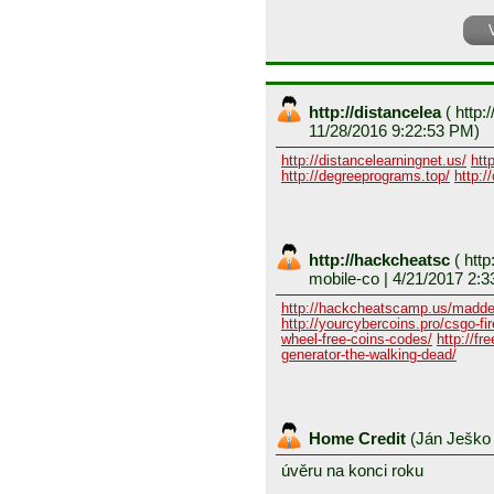
http://distancelea
(
http:/
11/28/2016 9:22:53 PM)
http://distancelearningnet.us/
htt
http://degreeprograms.top/
http:/
http://hackcheatsc
(
http
mobile-co
| 4/21/2017 2:3
http://hackcheatscamp.us/madde
http://yourcybercoins.pro/csgo-fir
wheel-free-coins-codes/
http://fr
generator-the-walking-dead/
Home Credit
(
Ján Ješk
úvěru na konci roku