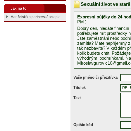
Sexuální život ve star
Jak na to
Expresní půjčky do 24 ho
Manželská a partnerská terapie
PM )
Dobrý den, hledáte finanč
potřebujete mít prostředky
Jste zaměstnáni nebo podni
zamítla? Máte nepříjemný zá
tak nezbavíte? V každém př
kolik budete chtít. Požádejt
výhodnými podmínkami. Napi
Miroslavgurovic10@gmail.
Vaše jméno či přezdívka
Titulek
Text
Opište kód