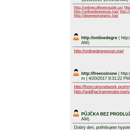
http://onlinecollegesguide.us/
htt
http://onlinedegreesgo.top/
http:/
http://degreeprograms.top/
http://onlinedegre
(
http:
AM)
http://onlinedegreesgo.top/
http://freecoinsne
(
http:
m
| 4/20/2017 8:31:22 PM
http://freecoinsnetwork.pro/
http://goldhackgenerator.top/
PŮJČKA BEZ PRODLU
AM)
Dobrý den, potřebujete hypot