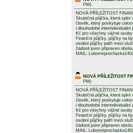
PM)
NOVÁ PŘÍLEŽITOST FINA
Skutečná půjčka, která spln
člověk, který poskytuje celo
i dlouhodobé interindividuáln
Kč pro všechny vážné osoby 
Finanční půjčky, půjčky na byd
osobní půjčky patří mezi služ
žádosti jsem připraven obslou
MAIL: Lubomirprochazka14
NOVÁ PŘÍLEŽITOST F
PM)
NOVÁ PŘÍLEŽITOST FINA
Skutečná půjčka, která spln
člověk, který poskytuje celo
i dlouhodobé interindividuáln
Kč pro všechny vážné osoby 
Finanční půjčky, půjčky na byd
osobní půjčky patří mezi služ
žádosti jsem připraven obslou
MAIL: Lubomirprochazka14