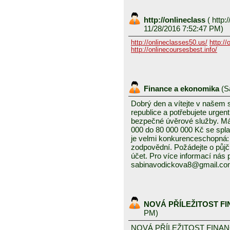
http://onlineclass
(
http:/
11/28/2016 7:52:47 PM)
http://onlineclasses50.us/
http://
http://onlinecoursesbest.info/
Finance a ekonomika
(
S
Dobrý den a vítejte v našem
republice a potřebujete urgen
bezpečné úvěrové služby. Mám
000 do 80 000 000 Kč se splat
je velmi konkurenceschopná: 3
zodpovědní. Požádejte o půjč
účet. Pro více informací nás
sabinavodickova8@gmail.c
NOVÁ PŘÍLEŽITOST F
PM)
NOVÁ PŘÍLEŽITOST FINA