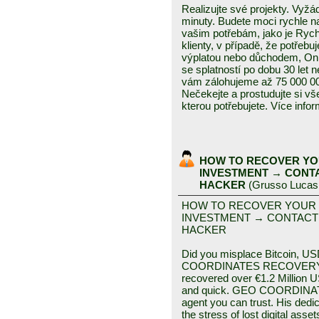
Realizujte své projekty. Vyž
minuty. Budete moci rychle na
vašim potřebám, jako je Rych
klienty, v případě, že potřeb
výplatou nebo důchodem, Onl
se splatností po dobu 30 let
vám zálohujeme až 75 000 00
Nečekejte a prostudujte si vš
kterou potřebujete. Více inf
HOW TO RECOVER YO
INVESTMENT → CONT
HACKER
(
Grusso Lucas
HOW TO RECOVER YOUR
INVESTMENT → CONTACT
HACKER
Did you misplace Bitcoin, US
COORDINATES RECOVERY HA
recovered over €1.2 Million
and quick. GEO COORDINA
agent you can trust. His dedic
the stress of lost digital ass