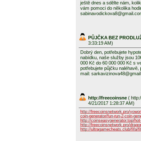
ještě dnes a sdělte nám, kolik
vám pomoci do několika hodin
sabinavodickova8@gmail.c
PŮJČKA BEZ PRODLU
3:33:19 AM)
Dobrý den, potřebujete hypot
nabídku, naše služby jsou 1
000 Kč do 60 000 000 Kč s v
potřebujete půjčku naléhavě, 
mail: sarkavizinova48@gmai
http://freecoinsne
(
http:
4/21/2017 1:28:37 AM)
http://freecoinsnetwork.pro/yowor
coin-generator/fun-run-2-coin-gen
http://coinseasygenerator.top/hot
http://freecoinsnetwork.pro/dragon
http://ultragamecheats.club/fifa/fi