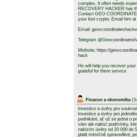
complex. It often needs e
RECOVERY HACKER has the sk
Contact GEO COORDINATES
your lost crypto. Email him at
Email: geovcoordinateshack
Telegram @Geocoordinatesh
Website; https://geovcoordin
hack
He will help you recover your f
grateful for there service
Finance a ekonomika
(
S
Investice a úvěry pro soukro
Investice a úvěry pro jednotl
podnikání, ať už se jedná o 
vám ale nabízí podmínky, kte
nabízím úvěry od 20 000 do
platit měsíčně spravedlivé, po