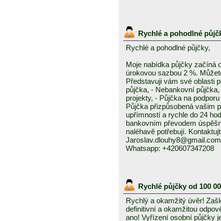
Rychlé a pohodlné půjč
Rychlé a pohodlné půjčky,
Moje nabídka půjčky začíná 
úrokovou sazbou 2 %. Můžete 
Představuji vám své oblasti 
půjčka, - Nebankovní půjčka,
projekty, - Půjčka na podporu 
Půjčka přizpůsobená vašim p
upřímností a rychle do 24 ho
bankovním převodem úspěšně a
naléhavě potřebují. Kontaktuj
Jaroslav.dlouhy8@gmail.com
Whatsapp: +420607347208
Rychlé půjčky od 100 0
Rychlý a okamžitý úvěr! Zašle
definitivní a okamžitou odpo
ano! Vyřízení osobní půjčky j