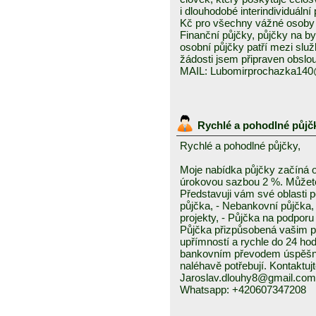
i dlouhodobé interindividuáln
Kč pro všechny vážné osoby 
Finanční půjčky, půjčky na byd
osobní půjčky patří mezi služ
žádosti jsem připraven obslou
MAIL: Lubomirprochazka14
Rychlé a pohodlné půjč
Rychlé a pohodlné půjčky,
Moje nabídka půjčky začíná 
úrokovou sazbou 2 %. Můžete 
Představuji vám své oblasti 
půjčka, - Nebankovní půjčka,
projekty, - Půjčka na podporu 
Půjčka přizpůsobená vašim p
upřímností a rychle do 24 ho
bankovním převodem úspěšně a
naléhavě potřebují. Kontaktuj
Jaroslav.dlouhy8@gmail.com
Whatsapp: +420607347208