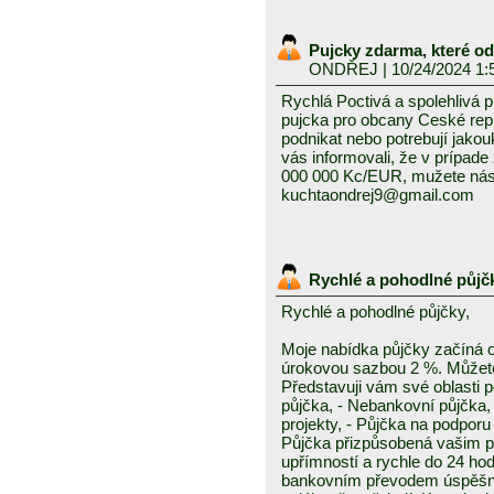
Pujcky zdarma, které o
ONDŘEJ
| 10/24/2024 1:
Rychlá Poctivá a spolehlivá 
pujcka pro obcany Ceské repub
podnikat nebo potrebují jako
vás informovali, že v prípad
000 000 Kc/EUR, mužete nás 
kuchtaondrej9@gmail.com
Rychlé a pohodlné půjč
Rychlé a pohodlné půjčky,
Moje nabídka půjčky začíná 
úrokovou sazbou 2 %. Můžete 
Představuji vám své oblasti 
půjčka, - Nebankovní půjčka,
projekty, - Půjčka na podporu 
Půjčka přizpůsobená vašim p
upřímností a rychle do 24 ho
bankovním převodem úspěšně a