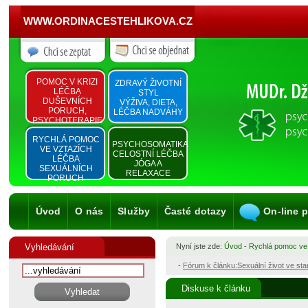
WWW.ORDINACESTEHLIKOVA.CZ
POMOC V KRIZI
ZDRAVÝ ŽIVOTNÍ
LÉČBA
STYL
DUŠEVNÍCH
VÝŽIVA, DIETA,
PORUCH,
LÉČBA NADVÁHY
PSYCHOTERAPIE
RYCHLÁ POMOC
PSYCHOSOMATIKA
VE VZTAZÍCH
CELOSTNÍ LÉČBA
LÉČBA
JÓGA A
SEXUÁLNÍCH
RELAXACE
PORUCH
Úvod
O nás
Služby
Časté dotazy
On-line 
Vyhledávání
Nyní jste zde:
Úvod
-
Rychlá pomoc ve
-
Fórum k článku:Sexuální život ve st
Diskuse k článku