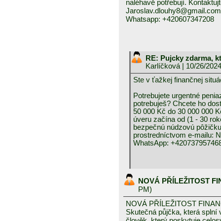
naléhavě potřebují. Kontaktuj
Jaroslav.dlouhy8@gmail.com
Whatsapp: +420607347208
RE: Pujcky zdarma, k
Karlíčková
| 10/26/202
Ste v ťažkej finančnej 
Potrebujete urgentné peniaz
potrebuješ? Chcete ho dos
50 000 Kč do 30 000 000 K
úveru začína od (1 - 30 rok
bezpečnú núdzovú pôžičku 
prostredníctvom e-mai
WhatsApp: +420737957468
NOVÁ PŘÍLEŽITOST F
PM)
NOVÁ PŘÍLEŽITOST FINA
Skutečná půjčka, která spln
člověk, který poskytuje celo