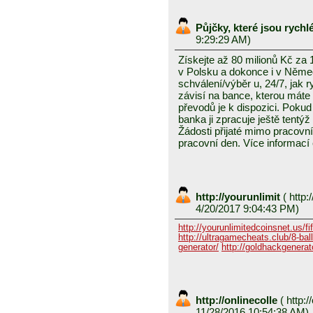
Půjčky, které jsou rych
9:29:29 AM)
Získejte až 80 milionů Kč za
v Polsku a dokonce i v Něme
schválení/výběr u, 24/7, jak 
závisí na bance, kterou mát
převodů je k dispozici. Pokud 
banka ji zpracuje ještě tentýž
Žádosti přijaté mimo pracovn
pracovní den. Více informací
http://yourunlimit
(
http:/
4/20/2017 9:04:43 PM)
http://yourunlimitedcoinsnet.us/fif
http://ultragamecheats.club/8-ball/
generator/
http://goldhackgenerator
http://onlinecolle
(
http:/
11/28/2016 10:54:38 AM)