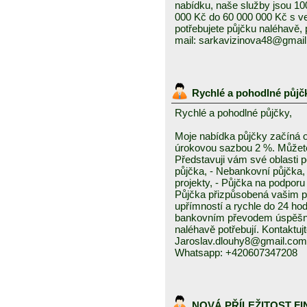
nabídku, naše služby jsou 1
000 Kč do 60 000 000 Kč s v
potřebujete půjčku naléhavě, 
mail: sarkavizinova48@gmai
Rychlé a pohodlné půjč
Rychlé a pohodlné půjčky,
Moje nabídka půjčky začíná 
úrokovou sazbou 2 %. Můžete 
Představuji vám své oblasti 
půjčka, - Nebankovní půjčka,
projekty, - Půjčka na podporu 
Půjčka přizpůsobená vašim p
upřímností a rychle do 24 ho
bankovním převodem úspěšně a
naléhavě potřebují. Kontaktuj
Jaroslav.dlouhy8@gmail.com
Whatsapp: +420607347208
NOVÁ PŘÍLEŽITOST F