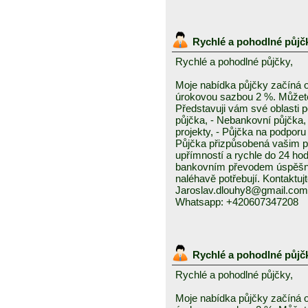
Rychlé a pohodlné půjč
Rychlé a pohodlné půjčky,
Moje nabídka půjčky začíná 
úrokovou sazbou 2 %. Můžete 
Představuji vám své oblasti 
půjčka, - Nebankovní půjčka,
projekty, - Půjčka na podporu 
Půjčka přizpůsobená vašim p
upřímností a rychle do 24 ho
bankovním převodem úspěšně a
naléhavě potřebují. Kontaktuj
Jaroslav.dlouhy8@gmail.com
Whatsapp: +420607347208
Rychlé a pohodlné půjč
Rychlé a pohodlné půjčky,
Moje nabídka půjčky začíná 