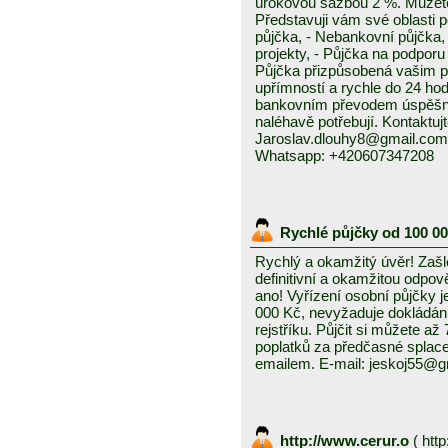
úrokovou sazbou 2 %. Můžete 
Představuji vám své oblasti 
půjčka, - Nebankovní půjčka,
projekty, - Půjčka na podporu 
Půjčka přizpůsobená vašim p
upřímností a rychle do 24 ho
bankovním převodem úspěšně a
naléhavě potřebují. Kontaktuj
Jaroslav.dlouhy8@gmail.com
Whatsapp: +420607347208
Rychlé půjčky od 100 0
Rychlý a okamžitý úvěr! Zašle
definitivní a okamžitou odpo
ano! Vyřízení osobní půjčky j
000 Kč, nevyžaduje dokládání
rejstříku. Půjčit si můžete a
poplatků za předčasné splace
emailem. E-mail: jeskoj55@
http://www.cerur.o
(
http