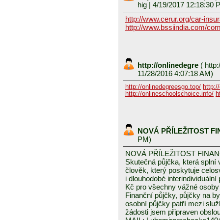
hig
| 4/19/2017 12:18:30 
http://www.cerur.org/car-insu
http://www.bssiindia.com/com
http://onlinedegre
(
http:
11/28/2016 4:07:18 AM)
http://onlinedegreesgo.top/
http:/
http://onlineschoolschoice.info/
h
NOVÁ PŘÍLEŽITOST F
PM)
NOVÁ PŘÍLEŽITOST FINA
Skutečná půjčka, která spln
člověk, který poskytuje celo
i dlouhodobé interindividuáln
Kč pro všechny vážné osoby 
Finanční půjčky, půjčky na byd
osobní půjčky patří mezi služ
žádosti jsem připraven obslou