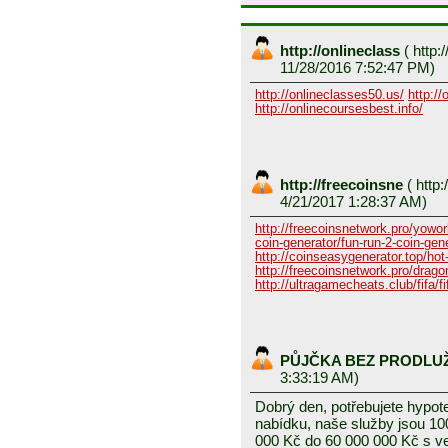
http://onlineclass
(
http:/
11/28/2016 7:52:47 PM)
http://onlineclasses50.us/
http://
http://onlinecoursesbest.info/
http://freecoinsne
(
http:
4/21/2017 1:28:37 AM)
http://freecoinsnetwork.pro/yowor
coin-generator/fun-run-2-coin-gen
http://coinseasygenerator.top/hot
http://freecoinsnetwork.pro/dragon
http://ultragamecheats.club/fifa/fi
PŮJČKA BEZ PRODLU
3:33:19 AM)
Dobrý den, potřebujete hypot
nabídku, naše služby jsou 1
000 Kč do 60 000 000 Kč s v