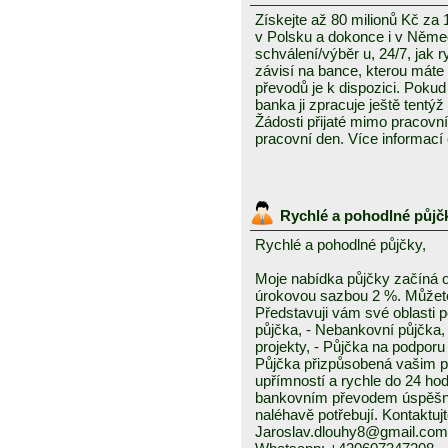
Získejte až 80 milionů Kč za
v Polsku a dokonce i v Něme
schválení/výběr u, 24/7, jak 
závisí na bance, kterou mát
převodů je k dispozici. Pokud 
banka ji zpracuje ještě tentýž
Žádosti přijaté mimo pracovn
pracovní den. Více informací
Rychlé a pohodlné půjč
Rychlé a pohodlné půjčky,
Moje nabídka půjčky začíná 
úrokovou sazbou 2 %. Můžete 
Představuji vám své oblasti 
půjčka, - Nebankovní půjčka,
projekty, - Půjčka na podporu 
Půjčka přizpůsobená vašim p
upřímností a rychle do 24 ho
bankovním převodem úspěšně a
naléhavě potřebují. Kontaktuj
Jaroslav.dlouhy8@gmail.com