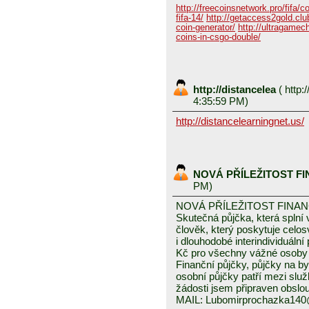
http://freecoinsnetwork.pro/fifa/c
fifa-14/
http://getaccess2gold.club
coin-generator/
http://ultragamech
coins-in-csgo-double/
http://distancelea
(
http:/
4:35:59 PM)
http://distancelearningnet.us/
NOVÁ PŘÍLEŽITOST F
PM)
NOVÁ PŘÍLEŽITOST FINA
Skutečná půjčka, která spln
člověk, který poskytuje celo
i dlouhodobé interindividuáln
Kč pro všechny vážné osoby 
Finanční půjčky, půjčky na byd
osobní půjčky patří mezi služ
žádosti jsem připraven obslou
MAIL: Lubomirprochazka14