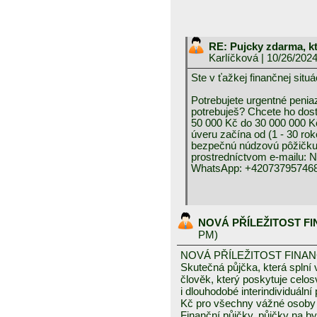
RE: Pujcky zdarma, k
Karlíčková
| 10/26/202
Ste v ťažkej finančnej 
Potrebujete urgentné peniaz
potrebuješ? Chcete ho dos
50 000 Kč do 30 000 000 K
úveru začína od (1 - 30 rok
bezpečnú núdzovú pôžičku 
prostredníctvom e-mai
WhatsApp: +420737957468
NOVÁ PŘÍLEŽITOST F
PM)
NOVÁ PŘÍLEŽITOST FINA
Skutečná půjčka, která spln
člověk, který poskytuje celo
i dlouhodobé interindividuáln
Kč pro všechny vážné osoby 
Finanční půjčky, půjčky na byd