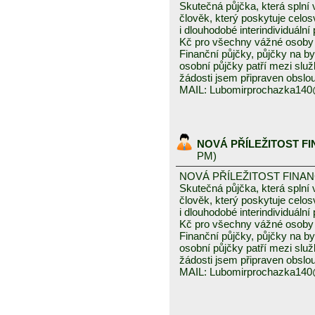
Skutečná půjčka, která spln
člověk, který poskytuje celo
i dlouhodobé interindividuáln
Kč pro všechny vážné osoby 
Finanční půjčky, půjčky na byd
osobní půjčky patří mezi služ
žádosti jsem připraven obslou
MAIL: Lubomirprochazka14
NOVÁ PŘÍLEŽITOST F
PM)
NOVÁ PŘÍLEŽITOST FINA
Skutečná půjčka, která spln
člověk, který poskytuje celo
i dlouhodobé interindividuáln
Kč pro všechny vážné osoby 
Finanční půjčky, půjčky na byd
osobní půjčky patří mezi služ
žádosti jsem připraven obslou
MAIL: Lubomirprochazka14