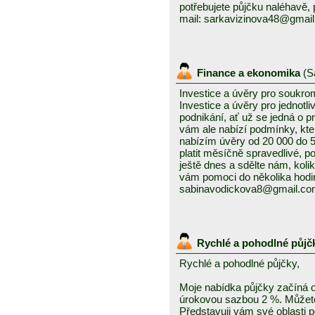
potřebujete půjčku naléhavě, 
mail: sarkavizinova48@gmai
Finance a ekonomika
(
S
Investice a úvěry pro soukro
Investice a úvěry pro jednotl
podnikání, ať už se jedná o 
vám ale nabízí podmínky, kte
nabízím úvěry od 20 000 do
platit měsíčně spravedlivé, po
ještě dnes a sdělte nám, kolik
vám pomoci do několika hodin
sabinavodickova8@gmail.c
Rychlé a pohodlné půjč
Rychlé a pohodlné půjčky,
Moje nabídka půjčky začíná 
úrokovou sazbou 2 %. Můžete 
Představuji vám své oblasti 