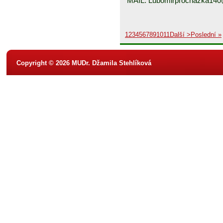
MAIL: Lubomirprochazka14
1
2
3
4
5
6
7
8
9
10
11
Další >
Poslední »
Copyright © 2026 MUDr. Džamila Stehlíková