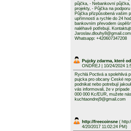
půjčka, - Nebankovní půjčka,
projekty, - Půjčka na podporu 
Půjčka přizpůsobená vašim p
upřímností a rychle do 24 ho
bankovním převodem úspěšně a
naléhavě potřebují. Kontaktuj
Jaroslav.dlouhy8@gmail.com
Whatsapp: +420607347208
Pujcky zdarma, které o
ONDŘEJ
| 10/24/2024 1:
Rychlá Poctivá a spolehlivá 
pujcka pro obcany Ceské repub
podnikat nebo potrebují jako
vás informovali, že v prípad
000 000 Kc/EUR, mužete nás 
kuchtaondrej9@gmail.com
http://freecoinsne
(
http:
4/20/2017 11:02:24 PM)