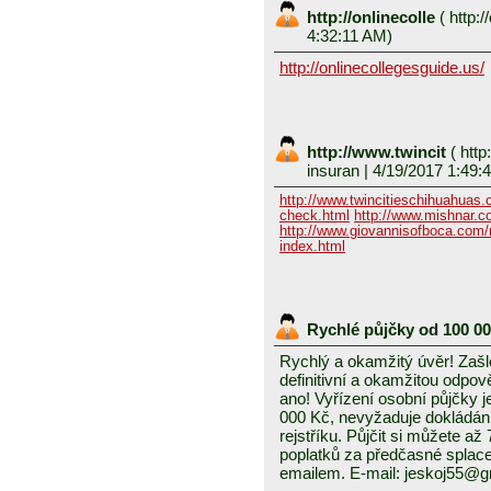
http://onlinecolle
(
http:/
4:32:11 AM)
http://onlinecollegesguide.us/
http://www.twincit
(
http
insuran
| 4/19/2017 1:49:
http://www.twincitieschihuahuas
check.html
http://www.mishnar.c
http://www.giovannisofboca.com/r
index.html
Rychlé půjčky od 100 0
Rychlý a okamžitý úvěr! Zašle
definitivní a okamžitou odpo
ano! Vyřízení osobní půjčky j
000 Kč, nevyžaduje dokládání
rejstříku. Půjčit si můžete a
poplatků za předčasné splace
emailem. E-mail: jeskoj55@