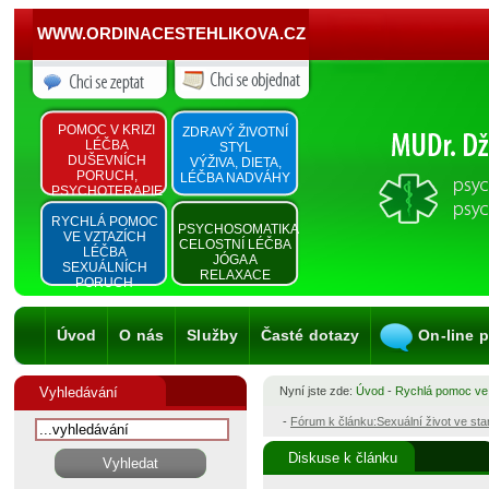
WWW.ORDINACESTEHLIKOVA.CZ
POMOC V KRIZI
ZDRAVÝ ŽIVOTNÍ
LÉČBA
STYL
DUŠEVNÍCH
VÝŽIVA, DIETA,
PORUCH,
LÉČBA NADVÁHY
PSYCHOTERAPIE
RYCHLÁ POMOC
PSYCHOSOMATIKA
VE VZTAZÍCH
CELOSTNÍ LÉČBA
LÉČBA
JÓGA A
SEXUÁLNÍCH
RELAXACE
PORUCH
Úvod
O nás
Služby
Časté dotazy
On-line 
Vyhledávání
Nyní jste zde:
Úvod
-
Rychlá pomoc ve
-
Fórum k článku:Sexuální život ve st
Diskuse k článku