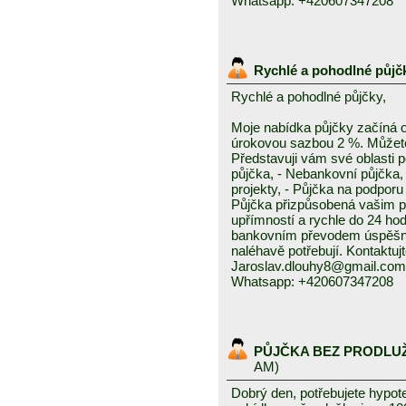
Whatsapp: +420607347208
Rychlé a pohodlné půjč
Rychlé a pohodlné půjčky,
Moje nabídka půjčky začíná 
úrokovou sazbou 2 %. Můžete 
Představuji vám své oblasti 
půjčka, - Nebankovní půjčka,
projekty, - Půjčka na podporu 
Půjčka přizpůsobená vašim p
upřímností a rychle do 24 ho
bankovním převodem úspěšně a
naléhavě potřebují. Kontaktuj
Jaroslav.dlouhy8@gmail.com
Whatsapp: +420607347208
PŮJČKA BEZ PRODLU
AM)
Dobrý den, potřebujete hypot