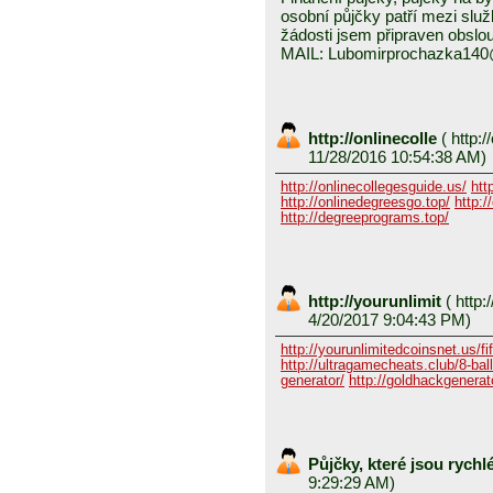
osobní půjčky patří mezi služ
žádosti jsem připraven obslou
MAIL: Lubomirprochazka14
http://onlinecolle
(
http:/
11/28/2016 10:54:38 AM)
http://onlinecollegesguide.us/
htt
http://onlinedegreesgo.top/
http:/
http://degreeprograms.top/
http://yourunlimit
(
http:/
4/20/2017 9:04:43 PM)
http://yourunlimitedcoinsnet.us/fif
http://ultragamecheats.club/8-ball/
generator/
http://goldhackgenerator
Půjčky, které jsou rych
9:29:29 AM)