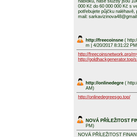
nabídku, naše služby jsou 1
000 Kč do 60 000 000 Kč s v
potřebujete půjčku naléhavě, 
mail: sarkavizinova48@gmai
http://freecoinsne
(
http:
m
| 4/20/2017 8:31:22 PM
http://freecoinsnetwork.pro/
http://goldhackgenerator.top/
http://onlinedegre
(
http:
AM)
http://onlinedegreesgo.top/
NOVÁ PŘÍLEŽITOST F
PM)
NOVÁ PŘÍLEŽITOST FINA