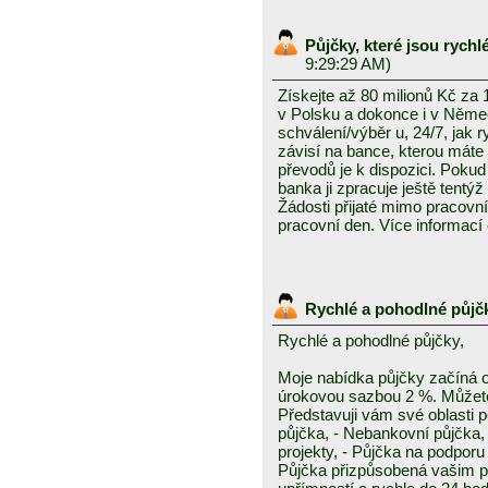
Půjčky, které jsou rych
9:29:29 AM)
Získejte až 80 milionů Kč za
v Polsku a dokonce i v Něme
schválení/výběr u, 24/7, jak 
závisí na bance, kterou mát
převodů je k dispozici. Pokud 
banka ji zpracuje ještě tentýž
Žádosti přijaté mimo pracovn
pracovní den. Více informací
Rychlé a pohodlné půjč
Rychlé a pohodlné půjčky,
Moje nabídka půjčky začíná 
úrokovou sazbou 2 %. Můžete 
Představuji vám své oblasti 
půjčka, - Nebankovní půjčka,
projekty, - Půjčka na podporu 
Půjčka přizpůsobená vašim p