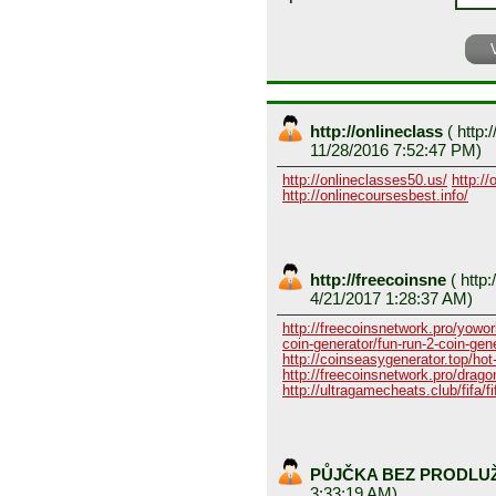
http://onlineclass
(
http:/
11/28/2016 7:52:47 PM)
http://onlineclasses50.us/
http://
http://onlinecoursesbest.info/
http://freecoinsne
(
http:
4/21/2017 1:28:37 AM)
http://freecoinsnetwork.pro/yowor
coin-generator/fun-run-2-coin-gen
http://coinseasygenerator.top/hot
http://freecoinsnetwork.pro/dragon
http://ultragamecheats.club/fifa/fi
PŮJČKA BEZ PRODLU
3:33:19 AM)