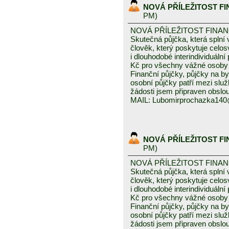
NOVÁ PŘÍLEŽITOST F
PM)
NOVÁ PŘÍLEŽITOST FINA
Skutečná půjčka, která spln
člověk, který poskytuje celo
i dlouhodobé interindividuáln
Kč pro všechny vážné osoby 
Finanční půjčky, půjčky na byd
osobní půjčky patří mezi služ
žádosti jsem připraven obslou
MAIL: Lubomirprochazka14
NOVÁ PŘÍLEŽITOST F
PM)
NOVÁ PŘÍLEŽITOST FINA
Skutečná půjčka, která spln
člověk, který poskytuje celo
i dlouhodobé interindividuáln
Kč pro všechny vážné osoby 
Finanční půjčky, půjčky na byd
osobní půjčky patří mezi služ
žádosti jsem připraven obslou