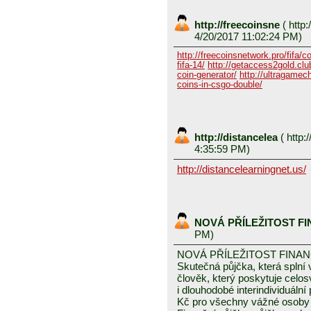
http://freecoinsne
(
http:
4/20/2017 11:02:24 PM)
http://freecoinsnetwork.pro/fifa/c
fifa-14/
http://getaccess2gold.club
coin-generator/
http://ultragamech
coins-in-csgo-double/
http://distancelea
(
http:/
4:35:59 PM)
http://distancelearningnet.us/
NOVÁ PŘÍLEŽITOST F
PM)
NOVÁ PŘÍLEŽITOST FINA
Skutečná půjčka, která spln
člověk, který poskytuje celo
i dlouhodobé interindividuáln
Kč pro všechny vážné osoby 