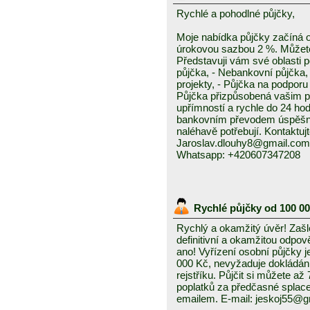
Rychlé a pohodlné půjčky,
Moje nabídka půjčky začíná 
úrokovou sazbou 2 %. Můžete 
Představuji vám své oblasti 
půjčka, - Nebankovní půjčka,
projekty, - Půjčka na podporu 
Půjčka přizpůsobená vašim p
upřímností a rychle do 24 ho
bankovním převodem úspěšně a
naléhavě potřebují. Kontaktuj
Jaroslav.dlouhy8@gmail.com
Whatsapp: +420607347208
Rychlé půjčky od 100 0
Rychlý a okamžitý úvěr! Zašle
definitivní a okamžitou odpo
ano! Vyřízení osobní půjčky j
000 Kč, nevyžaduje dokládání
rejstříku. Půjčit si můžete a
poplatků za předčasné splace
emailem. E-mail: jeskoj55@