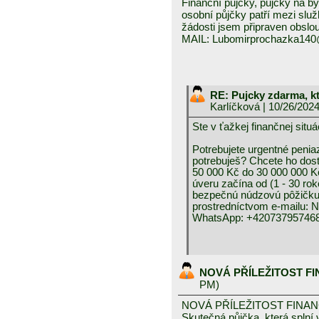
Finanční půjčky, půjčky na byd
osobní půjčky patří mezi služ
žádosti jsem připraven obslou
MAIL: Lubomirprochazka14
RE: Pujcky zdarma, k
Karlíčková
| 10/26/202
Ste v ťažkej finančnej 
Potrebujete urgentné peniaz
potrebuješ? Chcete ho dos
50 000 Kč do 30 000 000 K
úveru začína od (1 - 30 rok
bezpečnú núdzovú pôžičku 
prostredníctvom e-mai
WhatsApp: +420737957468
NOVÁ PŘÍLEŽITOST F
PM)
NOVÁ PŘÍLEŽITOST FINA
Skutečná půjčka, která spln