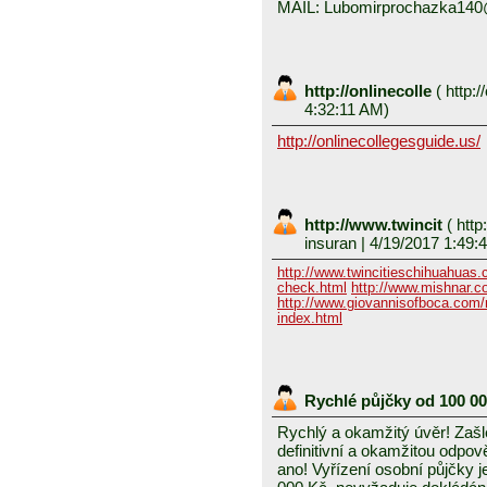
MAIL: Lubomirprochazka14
http://onlinecolle
(
http:/
4:32:11 AM)
http://onlinecollegesguide.us/
http://www.twincit
(
http
insuran
| 4/19/2017 1:49:
http://www.twincitieschihuahuas
check.html
http://www.mishnar.c
http://www.giovannisofboca.com/r
index.html
Rychlé půjčky od 100 0
Rychlý a okamžitý úvěr! Zašle
definitivní a okamžitou odpo
ano! Vyřízení osobní půjčky j