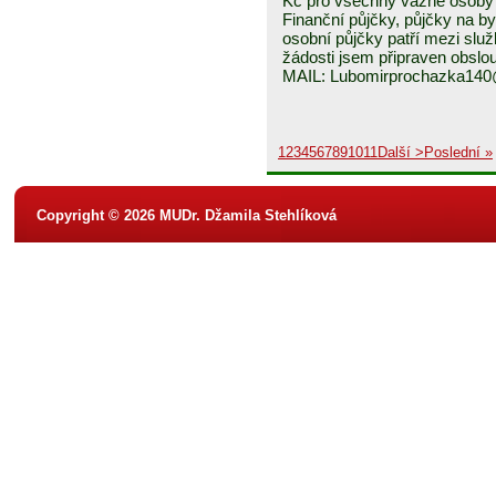
Kč pro všechny vážné osoby 
Finanční půjčky, půjčky na byd
osobní půjčky patří mezi služ
žádosti jsem připraven obslou
MAIL: Lubomirprochazka14
1
2
3
4
5
6
7
8
9
10
11
Další >
Poslední »
Copyright © 2026 MUDr. Džamila Stehlíková