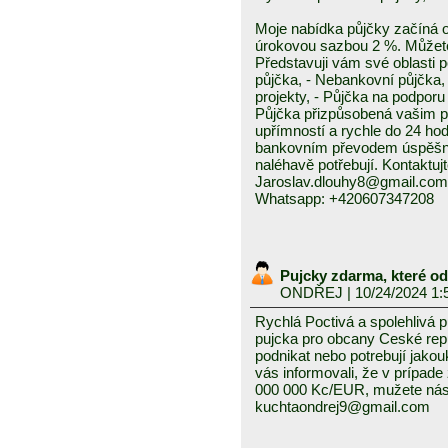
Moje nabídka půjčky začíná 
úrokovou sazbou 2 %. Můžete 
Představuji vám své oblasti 
půjčka, - Nebankovní půjčka,
projekty, - Půjčka na podporu 
Půjčka přizpůsobená vašim p
upřímností a rychle do 24 ho
bankovním převodem úspěšně a
naléhavě potřebují. Kontaktuj
Jaroslav.dlouhy8@gmail.com
Whatsapp: +420607347208
Pujcky zdarma, které o
ONDŘEJ
| 10/24/2024 1:
Rychlá Poctivá a spolehlivá 
pujcka pro obcany Ceské repub
podnikat nebo potrebují jako
vás informovali, že v prípad
000 000 Kc/EUR, mužete nás 
kuchtaondrej9@gmail.com