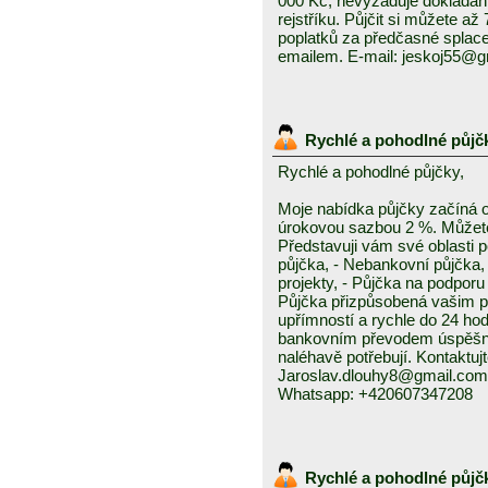
000 Kč, nevyžaduje dokládání
rejstříku. Půjčit si můžete a
poplatků za předčasné splace
emailem. E-mail: jeskoj55@
Rychlé a pohodlné půjč
Rychlé a pohodlné půjčky,
Moje nabídka půjčky začíná 
úrokovou sazbou 2 %. Můžete 
Představuji vám své oblasti 
půjčka, - Nebankovní půjčka,
projekty, - Půjčka na podporu 
Půjčka přizpůsobená vašim p
upřímností a rychle do 24 ho
bankovním převodem úspěšně a
naléhavě potřebují. Kontaktuj
Jaroslav.dlouhy8@gmail.com
Whatsapp: +420607347208
Rychlé a pohodlné půjč