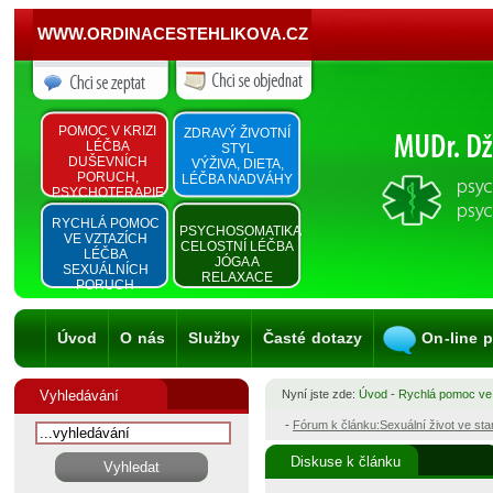
WWW.ORDINACESTEHLIKOVA.CZ
POMOC V KRIZI
ZDRAVÝ ŽIVOTNÍ
LÉČBA
STYL
DUŠEVNÍCH
VÝŽIVA, DIETA,
PORUCH,
LÉČBA NADVÁHY
PSYCHOTERAPIE
RYCHLÁ POMOC
PSYCHOSOMATIKA
VE VZTAZÍCH
CELOSTNÍ LÉČBA
LÉČBA
JÓGA A
SEXUÁLNÍCH
RELAXACE
PORUCH
Úvod
O nás
Služby
Časté dotazy
On-line 
Vyhledávání
Nyní jste zde:
Úvod
-
Rychlá pomoc ve
-
Fórum k článku:Sexuální život ve st
Diskuse k článku