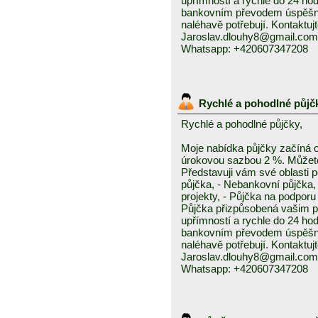
upřímností a rychle do 24 ho
bankovním převodem úspěšně a
naléhavě potřebují. Kontaktuj
Jaroslav.dlouhy8@gmail.com
Whatsapp: +420607347208
Rychlé a pohodlné půjč
Rychlé a pohodlné půjčky,
Moje nabídka půjčky začíná 
úrokovou sazbou 2 %. Můžete 
Představuji vám své oblasti 
půjčka, - Nebankovní půjčka,
projekty, - Půjčka na podporu 
Půjčka přizpůsobená vašim p
upřímností a rychle do 24 ho
bankovním převodem úspěšně a
naléhavě potřebují. Kontaktuj
Jaroslav.dlouhy8@gmail.com
Whatsapp: +420607347208