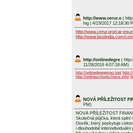
http://www.cerur.o
(
http
hig
| 4/19/2017 12:18:30 
http://www.cerur.org/car-insu
http://www.bssiindia.com/com
http://onlinedegre
(
http:
11/28/2016 4:07:18 AM)
http://onlinedegreesgo.top/
http:/
http://onlineschoolschoice.info/
h
NOVÁ PŘÍLEŽITOST F
PM)
NOVÁ PŘÍLEŽITOST FINA
Skutečná půjčka, která spln
člověk, který poskytuje celo
i dlouhodobé interindividuáln