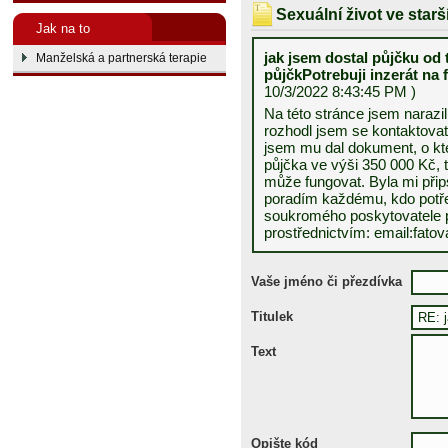
Sexuální život ve star
Jak na to
jak jsem dostal půjčku od
Manželská a partnerská terapie
půjčkPotrebuji inzerát na 
10/3/2022 8:43:45 PM )
Na této stránce jsem narazi
rozhodl jsem se kontaktovat
jsem mu dal dokument, o kt
půjčka ve výši 350 000 Kč, 
může fungovat. Byla mi přip
poradím každému, kdo potřeb
soukromého poskytovatele p
prostřednictvím: email:fat
Vaše jméno či přezdívka
Titulek
Text
Opište kód