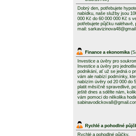
Dobrý den, potřebujete hypot
nabídku, naše služby jsou 1
000 Kč do 60 000 000 Kč s v
potřebujete půjčku naléhavě, 
mail: sarkavizinova48@gmai
Finance a ekonomika
(
S
Investice a úvěry pro soukro
Investice a úvěry pro jednotl
podnikání, ať už se jedná o 
vám ale nabízí podmínky, kte
nabízím úvěry od 20 000 do
platit měsíčně spravedlivé, po
ještě dnes a sdělte nám, kolik
vám pomoci do několika hodin
sabinavodickova8@gmail.c
Rychlé a pohodlné půjč
Rychlé a pohodlné půjčky,