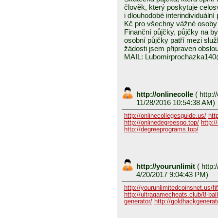
člověk, který poskytuje celo
i dlouhodobé interindividuáln
Kč pro všechny vážné osoby 
Finanční půjčky, půjčky na byd
osobní půjčky patří mezi služ
žádosti jsem připraven obslou
MAIL: Lubomirprochazka14
http://onlinecolle
(
http:/
11/28/2016 10:54:38 AM)
http://onlinecollegesguide.us/
htt
http://onlinedegreesgo.top/
http:/
http://degreeprograms.top/
http://yourunlimit
(
http:/
4/20/2017 9:04:43 PM)
http://yourunlimitedcoinsnet.us/fif
http://ultragamecheats.club/8-ball/
generator/
http://goldhackgenerator