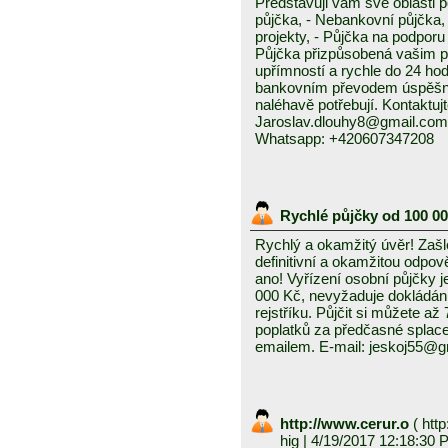
Představuji vám své oblasti 
půjčka, - Nebankovní půjčka,
projekty, - Půjčka na podporu 
Půjčka přizpůsobená vašim p
upřímností a rychle do 24 ho
bankovním převodem úspěšně a
naléhavě potřebují. Kontaktuj
Jaroslav.dlouhy8@gmail.com
Whatsapp: +420607347208
Rychlé půjčky od 100 0
Rychlý a okamžitý úvěr! Zašle
definitivní a okamžitou odpo
ano! Vyřízení osobní půjčky j
000 Kč, nevyžaduje dokládání
rejstříku. Půjčit si můžete a
poplatků za předčasné splace
emailem. E-mail: jeskoj55@
http://www.cerur.o
(
http
hig
| 4/19/2017 12:18:30 