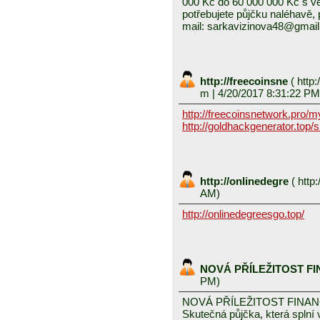
000 Kč do 60 000 000 Kč s v
potřebujete půjčku naléhavě, 
mail: sarkavizinova48@gmai
http://freecoinsne
(
http:
m
| 4/20/2017 8:31:22 PM
http://freecoinsnetwork.pro/
http://goldhackgenerator.top/
http://onlinedegre
(
http:
AM)
http://onlinedegreesgo.top/
NOVÁ PŘÍLEŽITOST F
PM)
NOVÁ PŘÍLEŽITOST FINA
Skutečná půjčka, která spln