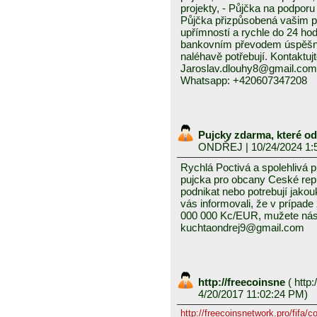
projekty, - Půjčka na podporu 
Půjčka přizpůsobená vašim p
upřímností a rychle do 24 ho
bankovním převodem úspěšně a
naléhavě potřebují. Kontaktuj
Jaroslav.dlouhy8@gmail.com
Whatsapp: +420607347208
Pujcky zdarma, které o
ONDŘEJ
| 10/24/2024 1:
Rychlá Poctivá a spolehlivá 
pujcka pro obcany Ceské repub
podnikat nebo potrebují jako
vás informovali, že v prípad
000 000 Kc/EUR, mužete nás 
kuchtaondrej9@gmail.com
http://freecoinsne
(
http:
4/20/2017 11:02:24 PM)
http://freecoinsnetwork.pro/fifa/c