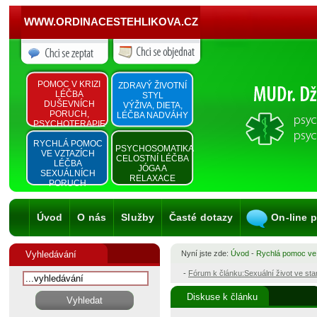
WWW.ORDINACESTEHLIKOVA.CZ
POMOC V KRIZI
ZDRAVÝ ŽIVOTNÍ
LÉČBA
STYL
DUŠEVNÍCH
VÝŽIVA, DIETA,
PORUCH,
LÉČBA NADVÁHY
PSYCHOTERAPIE
RYCHLÁ POMOC
PSYCHOSOMATIKA
VE VZTAZÍCH
CELOSTNÍ LÉČBA
LÉČBA
JÓGA A
SEXUÁLNÍCH
RELAXACE
PORUCH
Úvod
O nás
Služby
Časté dotazy
On-line 
Vyhledávání
Nyní jste zde:
Úvod
-
Rychlá pomoc ve
-
Fórum k článku:Sexuální život ve st
Diskuse k článku