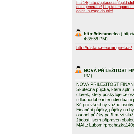
fifa-14/
http://getaccess2gold.club
coin-generator/
http://ultragamech
coins-in-csgo-double/
http://distancelea
(
http:/
4:35:59 PM)
http://distancelearningnet.us/
NOVÁ PŘÍLEŽITOST F
PM)
NOVÁ PŘÍLEŽITOST FINA
Skutečná půjčka, která spln
člověk, který poskytuje celo
i dlouhodobé interindividuáln
Kč pro všechny vážné osoby 
Finanční půjčky, půjčky na byd
osobní půjčky patří mezi služ
žádosti jsem připraven obslou
MAIL: Lubomirprochazka14