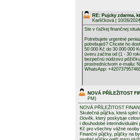
RE: Pujcky zdarma, k
Karlíčková
| 10/26/202
Ste v ťažkej finančnej 
Potrebujete urgentné peniaz
potrebuješ? Chcete ho dos
50 000 Kč do 30 000 000 K
úveru začína od (1 - 30 rok
bezpečnú núdzovú pôžičku 
prostredníctvom e-mai
WhatsApp: +420737957468
NOVÁ PŘÍLEŽITOST F
PM)
NOVÁ PŘÍLEŽITOST FINA
Skutečná půjčka, která spln
člověk, který poskytuje celo
i dlouhodobé interindividuáln
Kč pro všechny vážné osoby 
Finanční půjčky, půjčky na byd
osobní půjčky patří mezi služ