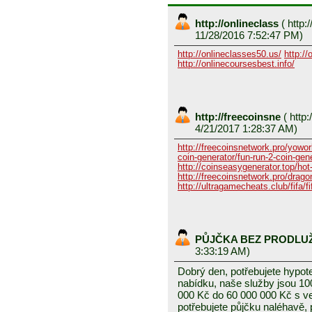
http://onlineclass
(
http:/
11/28/2016 7:52:47 PM)
http://onlineclasses50.us/
http://
http://onlinecoursesbest.info/
http://freecoinsne
(
http:
4/21/2017 1:28:37 AM)
http://freecoinsnetwork.pro/yowor
coin-generator/fun-run-2-coin-gen
http://coinseasygenerator.top/hot
http://freecoinsnetwork.pro/dragon
http://ultragamecheats.club/fifa/fi
PŮJČKA BEZ PRODLU
3:33:19 AM)
Dobrý den, potřebujete hypot
nabídku, naše služby jsou 1
000 Kč do 60 000 000 Kč s v
potřebujete půjčku naléhavě, 