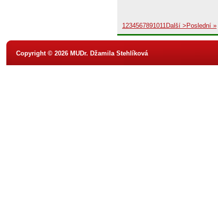
1
2
3
4
5
6
7
8
9
10
11
Další >
Poslední »
Copyright © 2026 MUDr. Džamila Stehlíková