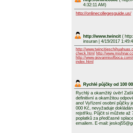
4:32:11 AM)
http://onlinecollegesguide.us/
http://www.twincit
(
http
insuran
| 4/19/2017 1:49:
http://www.twincitieschihuahuas
check.html
http://www.mishnar.c
http://www.giovannisofboca.com/r
index.html
Rychlé půjčky od 100 0
Rychlý a okamžitý úvěr! Zašle
definitivní a okamžitou odpo
ano! Vyřízení osobní půjčky j
000 Kč, nevyžaduje dokládání
rejstříku. Půjčit si můžete a
poplatků za předčasné splace
emailem. E-mail: jeskoj55@