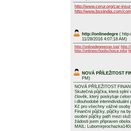
http://www.cerur.org/car-insu
http://www.bssiindia.com/com
http://onlinedegre
(
http:
11/28/2016 4:07:18 AM)
http://onlinedegreesgo.top/
http:/
http://onlineschoolschoice.info/
h
NOVÁ PŘÍLEŽITOST F
PM)
NOVÁ PŘÍLEŽITOST FINA
Skutečná půjčka, která spln
člověk, který poskytuje celo
i dlouhodobé interindividuáln
Kč pro všechny vážné osoby 
Finanční půjčky, půjčky na byd
osobní půjčky patří mezi služ
žádosti jsem připraven obslou
MAIL: Lubomirprochazka14