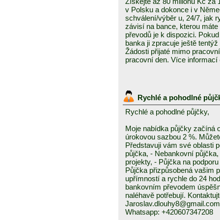
Získejte až 80 milionů Kč za
v Polsku a dokonce i v Něme
schválení/výběr u, 24/7, jak 
závisí na bance, kterou mát
převodů je k dispozici. Pokud 
banka ji zpracuje ještě tentýž
Žádosti přijaté mimo pracovn
pracovní den. Více informací
Rychlé a pohodlné půjč
Rychlé a pohodlné půjčky,
Moje nabídka půjčky začíná 
úrokovou sazbou 2 %. Můžete 
Představuji vám své oblasti 
půjčka, - Nebankovní půjčka,
projekty, - Půjčka na podporu 
Půjčka přizpůsobená vašim p
upřímností a rychle do 24 ho
bankovním převodem úspěšně a
naléhavě potřebují. Kontaktuj
Jaroslav.dlouhy8@gmail.com
Whatsapp: +420607347208