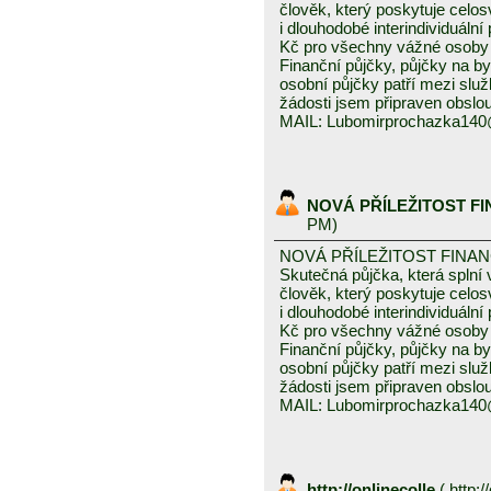
člověk, který poskytuje celo
i dlouhodobé interindividuáln
Kč pro všechny vážné osoby 
Finanční půjčky, půjčky na byd
osobní půjčky patří mezi služ
žádosti jsem připraven obslou
MAIL: Lubomirprochazka14
NOVÁ PŘÍLEŽITOST F
PM)
NOVÁ PŘÍLEŽITOST FINA
Skutečná půjčka, která spln
člověk, který poskytuje celo
i dlouhodobé interindividuáln
Kč pro všechny vážné osoby 
Finanční půjčky, půjčky na byd
osobní půjčky patří mezi služ
žádosti jsem připraven obslou
MAIL: Lubomirprochazka14
http://onlinecolle
(
http:/