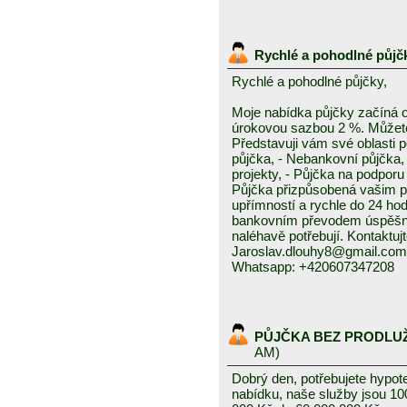
Rychlé a pohodlné půjč
Rychlé a pohodlné půjčky,
Moje nabídka půjčky začíná 
úrokovou sazbou 2 %. Můžete 
Představuji vám své oblasti 
půjčka, - Nebankovní půjčka,
projekty, - Půjčka na podporu 
Půjčka přizpůsobená vašim p
upřímností a rychle do 24 ho
bankovním převodem úspěšně a
naléhavě potřebují. Kontaktuj
Jaroslav.dlouhy8@gmail.com
Whatsapp: +420607347208
PŮJČKA BEZ PRODLU
AM)
Dobrý den, potřebujete hypot
nabídku, naše služby jsou 1