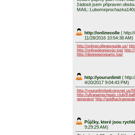
žádosti jsem připraven obslou
MAIL: Lubomirprochazka14
http://onlinecolle
(
http:/
11/28/2016 10:54:38 AM)
http://onlinecollegesguide.us/
htt
http://onlinedegreesgo.top/
http:/
http://degreeprograms.top/
http://yourunlimit
(
http:/
4/20/2017 9:04:43 PM)
http://yourunlimitedcoinsnet.us/fif
http://ultragamecheats.club/8-ball/
generator/
http://goldhackgenerator
Půjčky, které jsou rych
9:29:29 AM)