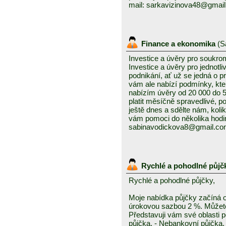
mail: sarkavizinova48@gmai
Finance a ekonomika
(
S
Investice a úvěry pro soukro
Investice a úvěry pro jednotl
podnikání, ať už se jedná o 
vám ale nabízí podmínky, kte
nabízím úvěry od 20 000 do
platit měsíčně spravedlivé, po
ještě dnes a sdělte nám, kolik
vám pomoci do několika hodin
sabinavodickova8@gmail.c
Rychlé a pohodlné půjč
Rychlé a pohodlné půjčky,
Moje nabídka půjčky začíná 
úrokovou sazbou 2 %. Můžete 
Představuji vám své oblasti 
půjčka, - Nebankovní půjčka,