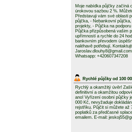
Moje nabídka půjčky začíná 
úrokovou sazbou 2 %. Můžete 
Představuji vám své oblasti 
půjčka, - Nebankovní půjčka,
projekty, - Půjčka na podporu 
Půjčka přizpůsobená vašim p
upřímností a rychle do 24 ho
bankovním převodem úspěšně a
naléhavě potřebují. Kontaktuj
Jaroslav.dlouhy8@gmail.com
Whatsapp: +420607347208
Rychlé půjčky od 100 0
Rychlý a okamžitý úvěr! Zašle
definitivní a okamžitou odpo
ano! Vyřízení osobní půjčky j
000 Kč, nevyžaduje dokládání
rejstříku. Půjčit si můžete a
poplatků za předčasné splace
emailem. E-mail: jeskoj55@