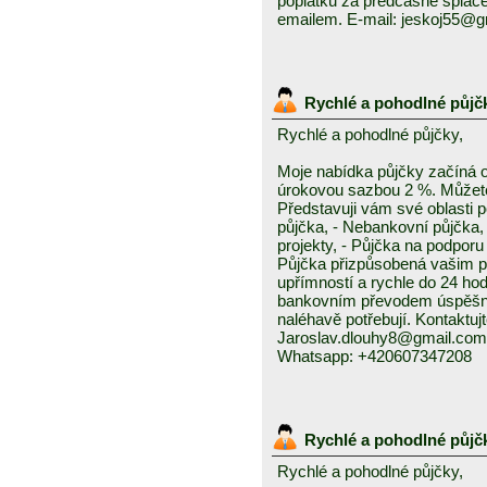
poplatků za předčasné splace
emailem. E-mail: jeskoj55@
Rychlé a pohodlné půjč
Rychlé a pohodlné půjčky,
Moje nabídka půjčky začíná 
úrokovou sazbou 2 %. Můžete 
Představuji vám své oblasti 
půjčka, - Nebankovní půjčka,
projekty, - Půjčka na podporu 
Půjčka přizpůsobená vašim p
upřímností a rychle do 24 ho
bankovním převodem úspěšně a
naléhavě potřebují. Kontaktuj
Jaroslav.dlouhy8@gmail.com
Whatsapp: +420607347208
Rychlé a pohodlné půjč
Rychlé a pohodlné půjčky,