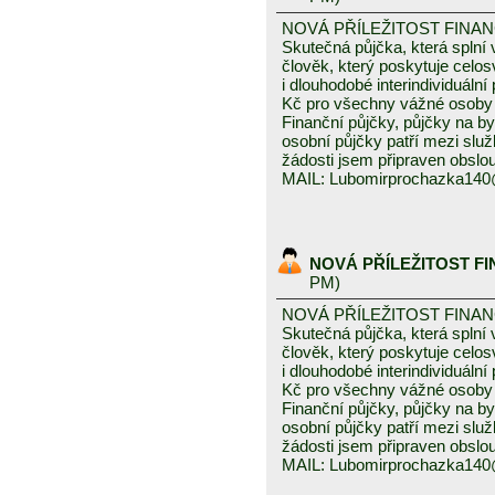
NOVÁ PŘÍLEŽITOST FINA
Skutečná půjčka, která spln
člověk, který poskytuje celo
i dlouhodobé interindividuáln
Kč pro všechny vážné osoby 
Finanční půjčky, půjčky na byd
osobní půjčky patří mezi služ
žádosti jsem připraven obslou
MAIL: Lubomirprochazka14
NOVÁ PŘÍLEŽITOST F
PM)
NOVÁ PŘÍLEŽITOST FINA
Skutečná půjčka, která spln
člověk, který poskytuje celo
i dlouhodobé interindividuáln
Kč pro všechny vážné osoby 
Finanční půjčky, půjčky na byd
osobní půjčky patří mezi služ
žádosti jsem připraven obslou
MAIL: Lubomirprochazka14