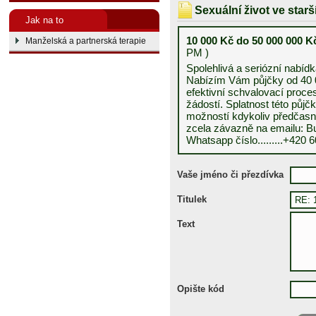
Sexuální život ve star
Jak na to
10 000 Kč do 50 000 000 
Manželská a partnerská terapie
PM )
Spolehlivá a seriózní nabíd
Nabízím Vám půjčky od 40 
efektivní schvalovací proc
žádostí. Splatnost této půjč
možností kdykoliv předčasně
zcela závazně na emailu: Bu
Whatsapp číslo.........+420 
Vaše jméno či přezdívka
Titulek
Text
Opište kód