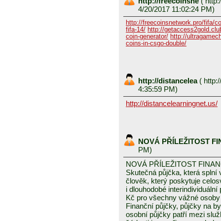
http://freecoinsne
(
http:
4/20/2017 11:02:24 PM)
http://freecoinsnetwork.pro/fifa/c
fifa-14/
http://getaccess2gold.club
coin-generator/
http://ultragamech
coins-in-csgo-double/
http://distancelea
(
http:/
4:35:59 PM)
http://distancelearningnet.us/
NOVÁ PŘÍLEŽITOST F
PM)
NOVÁ PŘÍLEŽITOST FINA
Skutečná půjčka, která spln
člověk, který poskytuje celo
i dlouhodobé interindividuáln
Kč pro všechny vážné osoby 
Finanční půjčky, půjčky na byd
osobní půjčky patří mezi služ