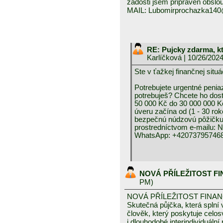
žádosti jsem připraven obslou
MAIL: Lubomirprochazka14
RE: Pujcky zdarma, k
Karlíčková
| 10/26/202
Ste v ťažkej finančnej 
Potrebujete urgentné peniaz
potrebuješ? Chcete ho dos
50 000 Kč do 30 000 000 K
úveru začína od (1 - 30 rok
bezpečnú núdzovú pôžičku 
prostredníctvom e-mai
WhatsApp: +420737957468
NOVÁ PŘÍLEŽITOST F
PM)
NOVÁ PŘÍLEŽITOST FINA
Skutečná půjčka, která spln
člověk, který poskytuje celo
i dlouhodobé interindividuáln