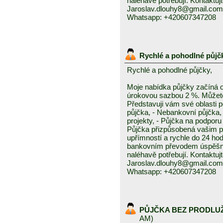
naléhavě potřebují. Kontaktuj
Jaroslav.dlouhy8@gmail.com
Whatsapp: +420607347208
Rychlé a pohodlné půjč
Rychlé a pohodlné půjčky,
Moje nabídka půjčky začíná 
úrokovou sazbou 2 %. Můžete 
Představuji vám své oblasti 
půjčka, - Nebankovní půjčka,
projekty, - Půjčka na podporu 
Půjčka přizpůsobená vašim p
upřímností a rychle do 24 ho
bankovním převodem úspěšně a
naléhavě potřebují. Kontaktuj
Jaroslav.dlouhy8@gmail.com
Whatsapp: +420607347208
PŮJČKA BEZ PRODLU
AM)