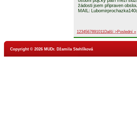
osobní půjčky patří mezi služ
žádosti jsem připraven obslou
MAIL: Lubomirprochazka14
1
2
3
4
5
6
7
8
9
10
11
Další >
Poslední »
Copyright © 2026 MUDr. Džamila Stehlíková