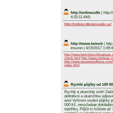
http://onlinecolle
(
http:/
4:32:11 AM)
http://onlinecollegesguide.us/
http://www.twincit
(
http
insuran
| 4/19/2017 1:49:
http://www.twincitieschihuahuas
check.html
http://www.mishnar.c
http://www.giovannisofboca.com/r
index.html
Rychlé půjčky od 100 0
Rychlý a okamžitý úvěr! Zašle
definitivní a okamžitou odpo
ano! Vyřízení osobní půjčky j
000 Kč, nevyžaduje dokládání
rejstříku. Půjčit si můžete a