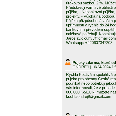
úrokovou sazbou 2 %. Můžete 
Představuji vám své oblasti 
půjčka, - Nebankovní půjčka,
projekty, - Půjčka na podporu 
Půjčka přizpůsobená vašim p
upřímností a rychle do 24 ho
bankovním převodem úspěšně a
naléhavě potřebují. Kontaktuj
Jaroslav.dlouhy8@gmail.com
Whatsapp: +420607347208
Pujcky zdarma, které o
ONDŘEJ
| 10/24/2024 1:
Rychlá Poctivá a spolehlivá 
pujcka pro obcany Ceské repub
podnikat nebo potrebují jako
vás informovali, že v prípad
000 000 Kc/EUR, mužete nás 
kuchtaondrej9@gmail.com