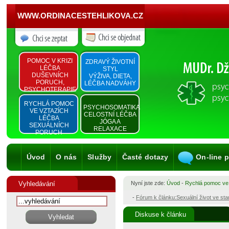
WWW.ORDINACESTEHLIKOVA.CZ
POMOC V KRIZI
ZDRAVÝ ŽIVOTNÍ
LÉČBA
STYL
DUŠEVNÍCH
VÝŽIVA, DIETA,
PORUCH,
LÉČBA NADVÁHY
PSYCHOTERAPIE
RYCHLÁ POMOC
PSYCHOSOMATIKA
VE VZTAZÍCH
CELOSTNÍ LÉČBA
LÉČBA
JÓGA A
SEXUÁLNÍCH
RELAXACE
PORUCH
Úvod
O nás
Služby
Časté dotazy
On-line 
Vyhledávání
Nyní jste zde:
Úvod
-
Rychlá pomoc ve
-
Fórum k článku:Sexuální život ve st
Diskuse k článku