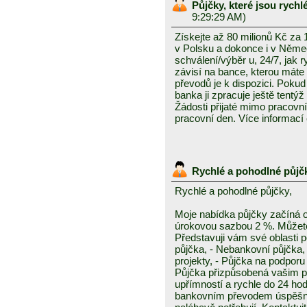
Půjčky, které jsou rych
9:29:29 AM)
Získejte až 80 milionů Kč za
v Polsku a dokonce i v Něme
schválení/výběr u, 24/7, jak 
závisí na bance, kterou mát
převodů je k dispozici. Pokud 
banka ji zpracuje ještě tentýž
Žádosti přijaté mimo pracovn
pracovní den. Více informací
Rychlé a pohodlné půjč
Rychlé a pohodlné půjčky,
Moje nabídka půjčky začíná 
úrokovou sazbou 2 %. Můžete 
Představuji vám své oblasti 
půjčka, - Nebankovní půjčka,
projekty, - Půjčka na podporu 
Půjčka přizpůsobená vašim p
upřímností a rychle do 24 ho
bankovním převodem úspěšně a