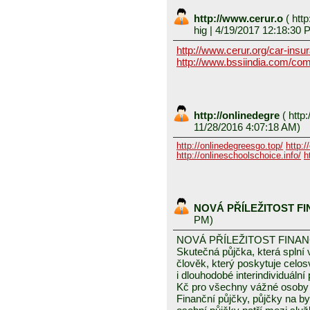
http://www.cerur.o
(
http
hig
| 4/19/2017 12:18:30 
http://www.cerur.org/car-insu
http://www.bssiindia.com/com
http://onlinedegre
(
http:
11/28/2016 4:07:18 AM)
http://onlinedegreesgo.top/
http:/
http://onlineschoolschoice.info/
h
NOVÁ PŘÍLEŽITOST F
PM)
NOVÁ PŘÍLEŽITOST FINA
Skutečná půjčka, která spln
člověk, který poskytuje celo
i dlouhodobé interindividuáln
Kč pro všechny vážné osoby 
Finanční půjčky, půjčky na byd