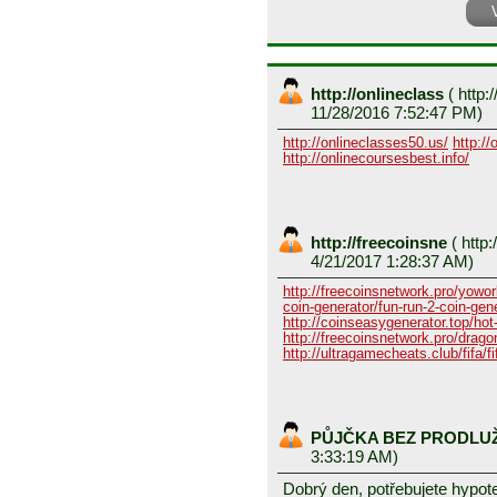
http://onlineclass
(
http:/
11/28/2016 7:52:47 PM)
http://onlineclasses50.us/
http://
http://onlinecoursesbest.info/
http://freecoinsne
(
http:
4/21/2017 1:28:37 AM)
http://freecoinsnetwork.pro/yowor
coin-generator/fun-run-2-coin-gen
http://coinseasygenerator.top/hot
http://freecoinsnetwork.pro/dragon
http://ultragamecheats.club/fifa/fi
PŮJČKA BEZ PRODLU
3:33:19 AM)
Dobrý den, potřebujete hypot