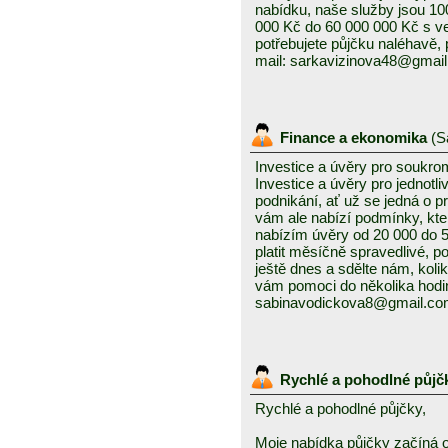
nabídku, naše služby jsou 1
000 Kč do 60 000 000 Kč s v
potřebujete půjčku naléhavě, 
mail: sarkavizinova48@gmai
Finance a ekonomika
(
S
Investice a úvěry pro soukro
Investice a úvěry pro jednotl
podnikání, ať už se jedná o 
vám ale nabízí podmínky, kte
nabízím úvěry od 20 000 do
platit měsíčně spravedlivé, po
ještě dnes a sdělte nám, kolik
vám pomoci do několika hodin
sabinavodickova8@gmail.c
Rychlé a pohodlné půjč
Rychlé a pohodlné půjčky,
Moje nabídka půjčky začíná 