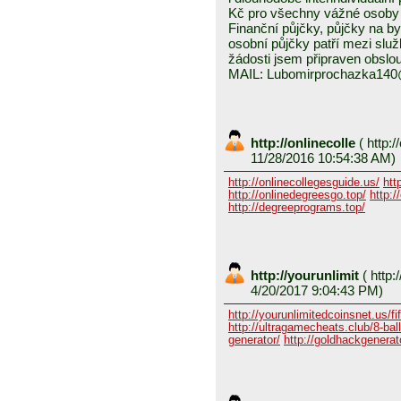
Kč pro všechny vážné osoby 
Finanční půjčky, půjčky na byd
osobní půjčky patří mezi služ
žádosti jsem připraven obslou
MAIL: Lubomirprochazka14
http://onlinecolle
(
http:/
11/28/2016 10:54:38 AM)
http://onlinecollegesguide.us/
htt
http://onlinedegreesgo.top/
http:/
http://degreeprograms.top/
http://yourunlimit
(
http:/
4/20/2017 9:04:43 PM)
http://yourunlimitedcoinsnet.us/fif
http://ultragamecheats.club/8-ball/
generator/
http://goldhackgenerator