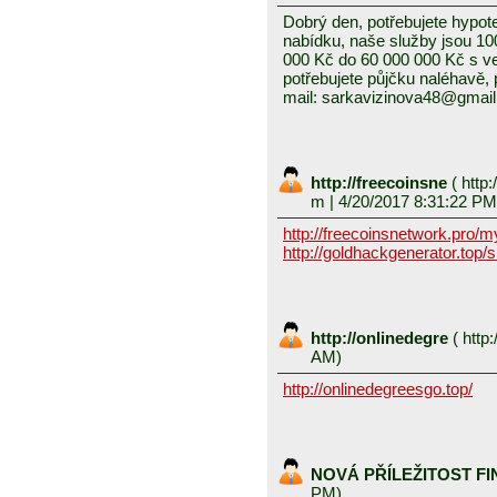
Dobrý den, potřebujete hypot
nabídku, naše služby jsou 1
000 Kč do 60 000 000 Kč s v
potřebujete půjčku naléhavě, 
mail: sarkavizinova48@gmai
http://freecoinsne
(
http:
m
| 4/20/2017 8:31:22 PM
http://freecoinsnetwork.pro/
http://goldhackgenerator.top/
http://onlinedegre
(
http:
AM)
http://onlinedegreesgo.top/
NOVÁ PŘÍLEŽITOST F
PM)