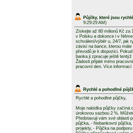
Půjčky, které jsou rych
9:29:29 AM)
Získejte až 80 milionů Kč za
v Polsku a dokonce i v Něme
schválení/výběr u, 24/7, jak 
závisí na bance, kterou mát
převodů je k dispozici. Pokud 
banka ji zpracuje ještě tentýž
Žádosti přijaté mimo pracovn
pracovní den. Více informací
Rychlé a pohodlné půjč
Rychlé a pohodlné půjčky,
Moje nabídka půjčky začíná 
úrokovou sazbou 2 %. Můžete 
Představuji vám své oblasti 
půjčka, - Nebankovní půjčka,
projekty, - Půjčka na podporu 