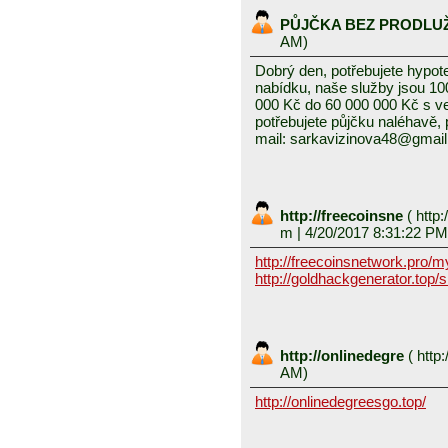
PŮJČKA BEZ PRODLU
AM)
Dobrý den, potřebujete hypot
nabídku, naše služby jsou 1
000 Kč do 60 000 000 Kč s v
potřebujete půjčku naléhavě, 
mail: sarkavizinova48@gmai
http://freecoinsne
(
http:
m
| 4/20/2017 8:31:22 PM
http://freecoinsnetwork.pro/
http://goldhackgenerator.top/
http://onlinedegre
(
http:
AM)
http://onlinedegreesgo.top/