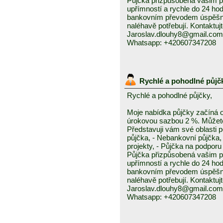
Půjčka přizpůsobená vašim p
upřímností a rychle do 24 ho
bankovním převodem úspěšně a
naléhavě potřebují. Kontaktuj
Jaroslav.dlouhy8@gmail.com
Whatsapp: +420607347208
Rychlé a pohodlné půjč
Rychlé a pohodlné půjčky,
Moje nabídka půjčky začíná 
úrokovou sazbou 2 %. Můžete 
Představuji vám své oblasti 
půjčka, - Nebankovní půjčka,
projekty, - Půjčka na podporu 
Půjčka přizpůsobená vašim p
upřímností a rychle do 24 ho
bankovním převodem úspěšně a
naléhavě potřebují. Kontaktuj
Jaroslav.dlouhy8@gmail.com
Whatsapp: +420607347208