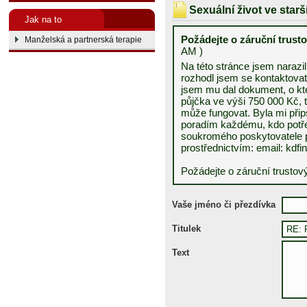
Sexuální život ve star
Jak na to
Požádejte o záruční trust
Manželská a partnerská terapie
AM )
Na této stránce jsem narazi
rozhodl jsem se kontaktovat
jsem mu dal dokument, o kt
půjčka ve výši 750 000 Kč, 
může fungovat. Byla mi přip
poradím každému, kdo potřeb
soukromého poskytovatele p
prostřednictvím: email: kd
Požádejte o záruční trustov
Vaše jméno či přezdívka
Titulek
Text