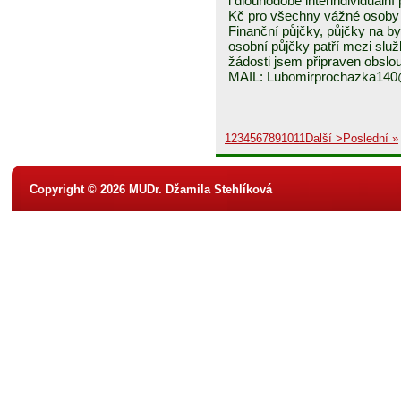
i dlouhodobé interindividuáln
Kč pro všechny vážné osoby 
Finanční půjčky, půjčky na byd
osobní půjčky patří mezi služ
žádosti jsem připraven obslou
MAIL: Lubomirprochazka14
1
2
3
4
5
6
7
8
9
10
11
Další >
Poslední »
Copyright © 2026 MUDr. Džamila Stehlíková