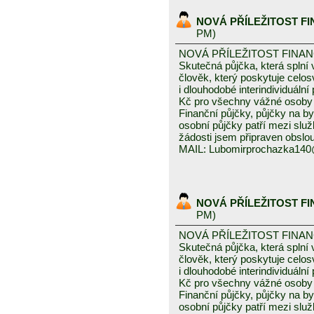
NOVÁ PŘÍLEŽITOST F
PM)
NOVÁ PŘÍLEŽITOST FINA
Skutečná půjčka, která spln
člověk, který poskytuje celo
i dlouhodobé interindividuáln
Kč pro všechny vážné osoby 
Finanční půjčky, půjčky na byd
osobní půjčky patří mezi služ
žádosti jsem připraven obslou
MAIL: Lubomirprochazka14
NOVÁ PŘÍLEŽITOST F
PM)
NOVÁ PŘÍLEŽITOST FINA
Skutečná půjčka, která spln
člověk, který poskytuje celo
i dlouhodobé interindividuáln
Kč pro všechny vážné osoby 
Finanční půjčky, půjčky na byd
osobní půjčky patří mezi služ