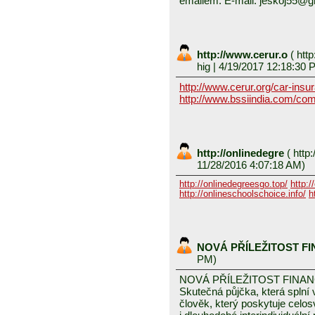
emailem. E-mail: jeskoj55@
http://www.cerur.o
(
http
hig
| 4/19/2017 12:18:30 
http://www.cerur.org/car-insu
http://www.bssiindia.com/com
http://onlinedegre
(
http:
11/28/2016 4:07:18 AM)
http://onlinedegreesgo.top/
http:/
http://onlineschoolschoice.info/
h
NOVÁ PŘÍLEŽITOST F
PM)
NOVÁ PŘÍLEŽITOST FINA
Skutečná půjčka, která spln
člověk, který poskytuje celo