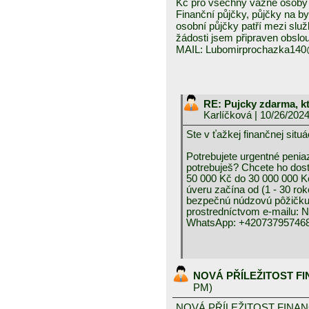
Kč pro všechny vážné osoby 
Finanční půjčky, půjčky na byd
osobní půjčky patří mezi služ
žádosti jsem připraven obslou
MAIL: Lubomirprochazka14
RE: Pujcky zdarma, k
Karlíčková
| 10/26/202
Ste v ťažkej finančnej 
Potrebujete urgentné peniaz
potrebuješ? Chcete ho dos
50 000 Kč do 30 000 000 K
úveru začína od (1 - 30 rok
bezpečnú núdzovú pôžičku 
prostredníctvom e-mai
WhatsApp: +420737957468
NOVÁ PŘÍLEŽITOST F
PM)
NOVÁ PŘÍLEŽITOST FINA