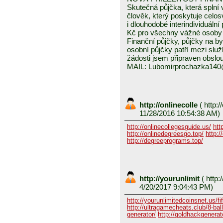
Skutečná půjčka, která spln
člověk, který poskytuje celo
i dlouhodobé interindividuáln
Kč pro všechny vážné osoby 
Finanční půjčky, půjčky na byd
osobní půjčky patří mezi služ
žádosti jsem připraven obslou
MAIL: Lubomirprochazka14
http://onlinecolle
(
http:/
11/28/2016 10:54:38 AM)
http://onlinecollegesguide.us/
htt
http://onlinedegreesgo.top/
http:/
http://degreeprograms.top/
http://yourunlimit
(
http:/
4/20/2017 9:04:43 PM)
http://yourunlimitedcoinsnet.us/fif
http://ultragamecheats.club/8-ball/
generator/
http://goldhackgenerator