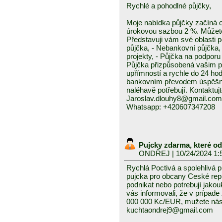
Rychlé a pohodlné půjčky,
Moje nabídka půjčky začíná 
úrokovou sazbou 2 %. Můžete 
Představuji vám své oblasti 
půjčka, - Nebankovní půjčka,
projekty, - Půjčka na podporu 
Půjčka přizpůsobená vašim p
upřímností a rychle do 24 ho
bankovním převodem úspěšně a
naléhavě potřebují. Kontaktuj
Jaroslav.dlouhy8@gmail.com
Whatsapp: +420607347208
Pujcky zdarma, které o
ONDŘEJ
| 10/24/2024 1:
Rychlá Poctivá a spolehlivá 
pujcka pro obcany Ceské repub
podnikat nebo potrebují jako
vás informovali, že v prípad
000 000 Kc/EUR, mužete nás 
kuchtaondrej9@gmail.com