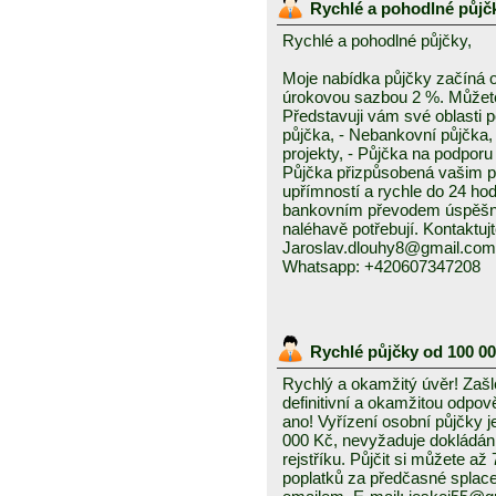
Rychlé a pohodlné půjč
Rychlé a pohodlné půjčky,
Moje nabídka půjčky začíná 
úrokovou sazbou 2 %. Můžete 
Představuji vám své oblasti 
půjčka, - Nebankovní půjčka,
projekty, - Půjčka na podporu 
Půjčka přizpůsobená vašim p
upřímností a rychle do 24 ho
bankovním převodem úspěšně a
naléhavě potřebují. Kontaktuj
Jaroslav.dlouhy8@gmail.com
Whatsapp: +420607347208
Rychlé půjčky od 100 0
Rychlý a okamžitý úvěr! Zašle
definitivní a okamžitou odpo
ano! Vyřízení osobní půjčky j
000 Kč, nevyžaduje dokládání
rejstříku. Půjčit si můžete a
poplatků za předčasné splace