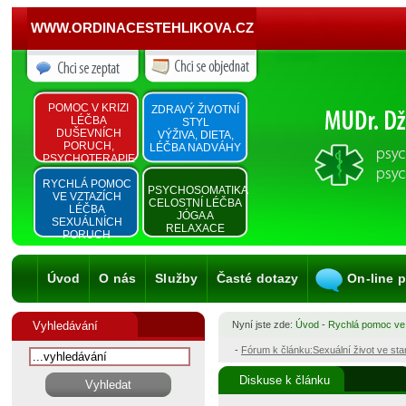
WWW.ORDINACESTEHLIKOVA.CZ
POMOC V KRIZI
ZDRAVÝ ŽIVOTNÍ
LÉČBA
STYL
DUŠEVNÍCH
VÝŽIVA, DIETA,
PORUCH,
LÉČBA NADVÁHY
PSYCHOTERAPIE
RYCHLÁ POMOC
PSYCHOSOMATIKA
VE VZTAZÍCH
CELOSTNÍ LÉČBA
LÉČBA
JÓGA A
SEXUÁLNÍCH
RELAXACE
PORUCH
Úvod
O nás
Služby
Časté dotazy
On-line 
Vyhledávání
Nyní jste zde:
Úvod
-
Rychlá pomoc ve
-
Fórum k článku:Sexuální život ve st
Diskuse k článku