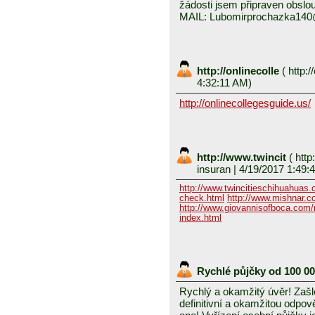
žádosti jsem připraven obslou
MAIL: Lubomirprochazka14
http://onlinecolle
(
http:/
4:32:11 AM)
http://onlinecollegesguide.us/
http://www.twincit
(
http
insuran
| 4/19/2017 1:49:
http://www.twincitieschihuahuas
check.html
http://www.mishnar.c
http://www.giovannisofboca.com/r
index.html
Rychlé půjčky od 100 0
Rychlý a okamžitý úvěr! Zašle
definitivní a okamžitou odpo