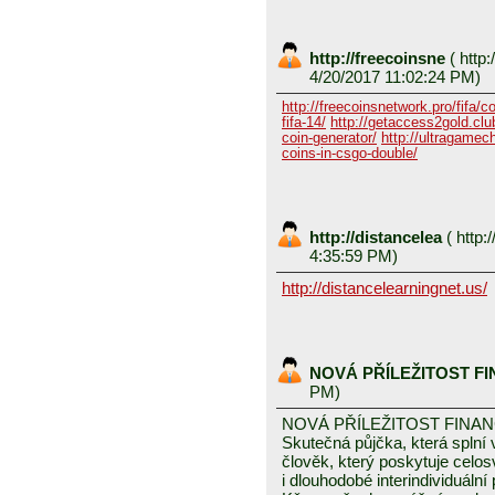
http://freecoinsne
(
http:
4/20/2017 11:02:24 PM)
http://freecoinsnetwork.pro/fifa/c
fifa-14/
http://getaccess2gold.club
coin-generator/
http://ultragamech
coins-in-csgo-double/
http://distancelea
(
http:/
4:35:59 PM)
http://distancelearningnet.us/
NOVÁ PŘÍLEŽITOST F
PM)
NOVÁ PŘÍLEŽITOST FINA
Skutečná půjčka, která spln
člověk, který poskytuje celo
i dlouhodobé interindividuáln