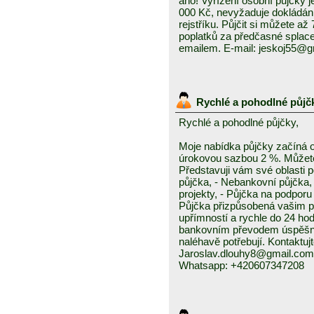
ano! Vyřízení osobní půjčky j
000 Kč, nevyžaduje dokládání
rejstříku. Půjčit si můžete a
poplatků za předčasné splace
emailem. E-mail: jeskoj55@
Rychlé a pohodlné půjč
Rychlé a pohodlné půjčky,
Moje nabídka půjčky začíná 
úrokovou sazbou 2 %. Můžete 
Představuji vám své oblasti 
půjčka, - Nebankovní půjčka,
projekty, - Půjčka na podporu 
Půjčka přizpůsobená vašim p
upřímností a rychle do 24 ho
bankovním převodem úspěšně a
naléhavě potřebují. Kontaktuj
Jaroslav.dlouhy8@gmail.com
Whatsapp: +420607347208