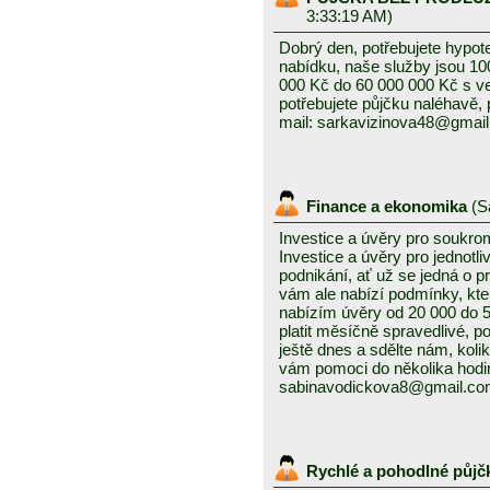
3:33:19 AM)
Dobrý den, potřebujete hypot
nabídku, naše služby jsou 1
000 Kč do 60 000 000 Kč s v
potřebujete půjčku naléhavě, 
mail: sarkavizinova48@gmai
Finance a ekonomika
(
S
Investice a úvěry pro soukro
Investice a úvěry pro jednotl
podnikání, ať už se jedná o 
vám ale nabízí podmínky, kte
nabízím úvěry od 20 000 do
platit měsíčně spravedlivé, po
ještě dnes a sdělte nám, kolik
vám pomoci do několika hodin
sabinavodickova8@gmail.c
Rychlé a pohodlné půjč