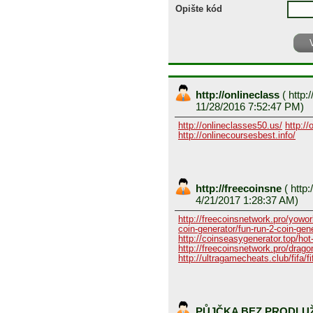
Opište kód
http://onlineclass
(
http:/
11/28/2016 7:52:47 PM)
http://onlineclasses50.us/
http://
http://onlinecoursesbest.info/
http://freecoinsne
(
http:
4/21/2017 1:28:37 AM)
http://freecoinsnetwork.pro/yowor
coin-generator/fun-run-2-coin-gen
http://coinseasygenerator.top/hot
http://freecoinsnetwork.pro/dragon
http://ultragamecheats.club/fifa/fi
PŮJČKA BEZ PRODLU