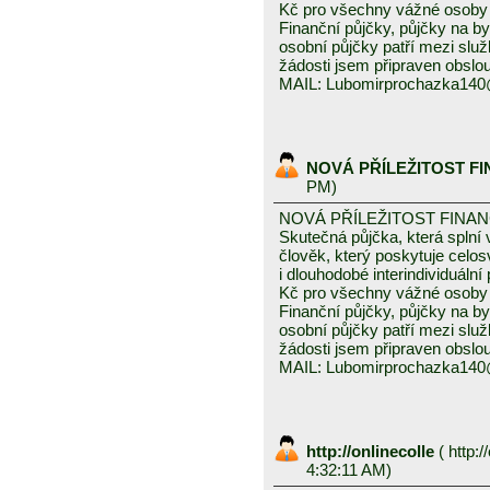
Kč pro všechny vážné osoby 
Finanční půjčky, půjčky na byd
osobní půjčky patří mezi služ
žádosti jsem připraven obslou
MAIL: Lubomirprochazka14
NOVÁ PŘÍLEŽITOST F
PM)
NOVÁ PŘÍLEŽITOST FINA
Skutečná půjčka, která spln
člověk, který poskytuje celo
i dlouhodobé interindividuáln
Kč pro všechny vážné osoby 
Finanční půjčky, půjčky na byd
osobní půjčky patří mezi služ
žádosti jsem připraven obslou
MAIL: Lubomirprochazka14
http://onlinecolle
(
http:/
4:32:11 AM)