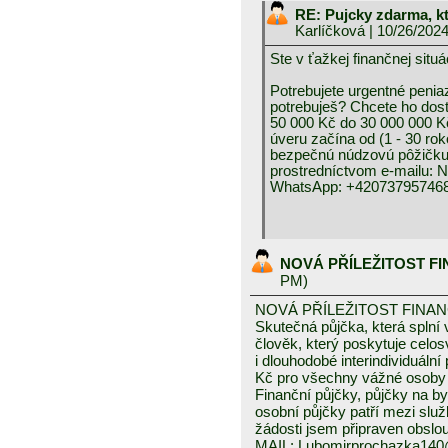
RE: Pujcky zdarma, k
Karlíčková
| 10/26/202
Ste v ťažkej finančnej 
Potrebujete urgentné peniaz
potrebuješ? Chcete ho dos
50 000 Kč do 30 000 000 K
úveru začína od (1 - 30 rok
bezpečnú núdzovú pôžičku 
prostredníctvom e-mai
WhatsApp: +420737957468
NOVÁ PŘÍLEŽITOST F
PM)
NOVÁ PŘÍLEŽITOST FINA
Skutečná půjčka, která spln
člověk, který poskytuje celo
i dlouhodobé interindividuáln
Kč pro všechny vážné osoby 
Finanční půjčky, půjčky na byd
osobní půjčky patří mezi služ
žádosti jsem připraven obslou
MAIL: Lubomirprochazka14