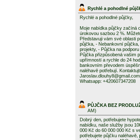
Rychlé a pohodlné půjč
Rychlé a pohodlné půjčky,
Moje nabídka půjčky začíná 
úrokovou sazbou 2 %. Můžete 
Představuji vám své oblasti 
půjčka, - Nebankovní půjčka,
projekty, - Půjčka na podporu 
Půjčka přizpůsobená vašim p
upřímností a rychle do 24 ho
bankovním převodem úspěšně a
naléhavě potřebují. Kontaktuj
Jaroslav.dlouhy8@gmail.com
Whatsapp: +420607347208
PŮJČKA BEZ PRODLU
AM)
Dobrý den, potřebujete hypot
nabídku, naše služby jsou 1
000 Kč do 60 000 000 Kč s v
potřebujete půjčku naléhavě, 