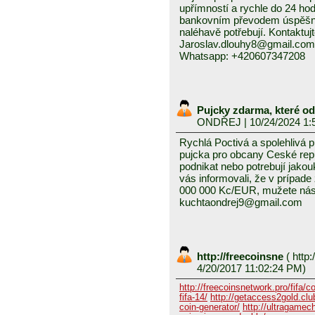
upřímností a rychle do 24 ho
bankovním převodem úspěšně a
naléhavě potřebují. Kontaktuj
Jaroslav.dlouhy8@gmail.com
Whatsapp: +420607347208
Pujcky zdarma, které o
ONDŘEJ
| 10/24/2024 1:
Rychlá Poctivá a spolehlivá 
pujcka pro obcany Ceské repub
podnikat nebo potrebují jako
vás informovali, že v prípad
000 000 Kc/EUR, mužete nás 
kuchtaondrej9@gmail.com
http://freecoinsne
(
http:
4/20/2017 11:02:24 PM)
http://freecoinsnetwork.pro/fifa/c
fifa-14/
http://getaccess2gold.club
coin-generator/
http://ultragamech