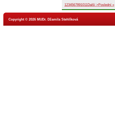
1
2
3
4
5
6
7
8
9
10
11
Další >
Poslední »
Copyright © 2026 MUDr. Džamila Stehlíková