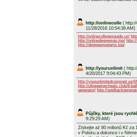
http://onlinecolle
(
http:/
11/28/2016 10:54:38 AM)
http://onlinecollegesguide.us/
htt
http://onlinedegreesgo.top/
http:/
http://degreeprograms.top/
http://yourunlimit
(
http:/
4/20/2017 9:04:43 PM)
http://yourunlimitedcoinsnet.us/fif
http://ultragamecheats.club/8-ball/
generator/
http://goldhackgenerator
Půjčky, které jsou rych
9:29:29 AM)
Získejte až 80 milionů Kč za
v Polsku a dokonce i v Něme