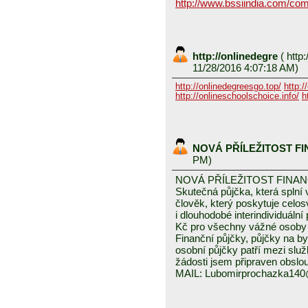
http://www.bssiindia.com/com
http://onlinedegre
(
http:
11/28/2016 4:07:18 AM)
http://onlinedegreesgo.top/
http:/
http://onlineschoolschoice.info/
h
NOVÁ PŘÍLEŽITOST F
PM)
NOVÁ PŘÍLEŽITOST FINA
Skutečná půjčka, která spln
člověk, který poskytuje celo
i dlouhodobé interindividuáln
Kč pro všechny vážné osoby 
Finanční půjčky, půjčky na byd
osobní půjčky patří mezi služ
žádosti jsem připraven obslou
MAIL: Lubomirprochazka14