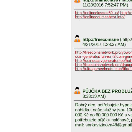
11/28/2016 7:52:47 PM)
http://onlineclasses50.us/
http://
http://onlinecoursesbest.info/
http://freecoinsne
(
http:
4/21/2017 1:28:37 AM)
http://freecoinsnetwork.pro/yowor
coin-generator/fun-run-2-coin-gen
http://coinseasygenerator.top/hot
http://freecoinsnetwork.pro/dragon
http://ultragamecheats.club/fifa/fi
PŮJČKA BEZ PRODLU
3:33:19 AM)
Dobrý den, potřebujete hypot
nabídku, naše služby jsou 1
000 Kč do 60 000 000 Kč s v
potřebujete půjčku naléhavě, 
mail: sarkavizinova48@gmai