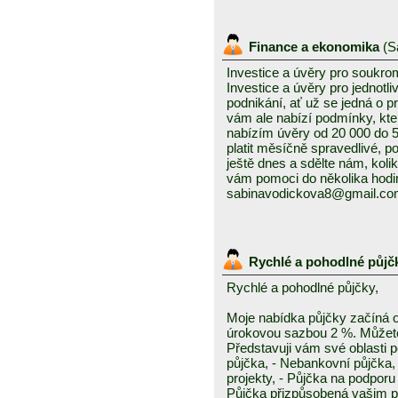
Finance a ekonomika
(
S
Investice a úvěry pro soukro
Investice a úvěry pro jednotl
podnikání, ať už se jedná o 
vám ale nabízí podmínky, kte
nabízím úvěry od 20 000 do
platit měsíčně spravedlivé, po
ještě dnes a sdělte nám, kolik
vám pomoci do několika hodin
sabinavodickova8@gmail.c
Rychlé a pohodlné půjč
Rychlé a pohodlné půjčky,
Moje nabídka půjčky začíná 
úrokovou sazbou 2 %. Můžete 
Představuji vám své oblasti 
půjčka, - Nebankovní půjčka,
projekty, - Půjčka na podporu 
Půjčka přizpůsobená vašim p