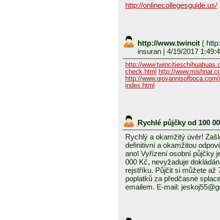
http://onlinecollegesguide.us/
http://www.twincit
(
http
insuran
| 4/19/2017 1:49:
http://www.twincitieschihuahuas
check.html
http://www.mishnar.c
http://www.giovannisofboca.com/r
index.html
Rychlé půjčky od 100 0
Rychlý a okamžitý úvěr! Zašle
definitivní a okamžitou odpo
ano! Vyřízení osobní půjčky j
000 Kč, nevyžaduje dokládání
rejstříku. Půjčit si můžete a
poplatků za předčasné splace
emailem. E-mail: jeskoj55@