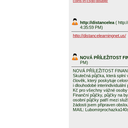
coins-in-csgo-double/
http://distancelea
(
http:/
4:35:59 PM)
http://distancelearningnet.us/
NOVÁ PŘÍLEŽITOST F
PM)
NOVÁ PŘÍLEŽITOST FINA
Skutečná půjčka, která spln
člověk, který poskytuje celo
i dlouhodobé interindividuáln
Kč pro všechny vážné osoby 
Finanční půjčky, půjčky na byd
osobní půjčky patří mezi služ
žádosti jsem připraven obslou
MAIL: Lubomirprochazka14