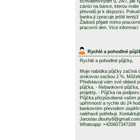
schválení/výběr u, 24/7, jak 
závisí na bance, kterou mát
převodů je k dispozici. Pokud 
banka ji zpracuje ještě tentýž
Žádosti přijaté mimo pracovn
pracovní den. Více informací
Rychlé a pohodlné půjč
Rychlé a pohodlné půjčky,
Moje nabídka půjčky začíná 
úrokovou sazbou 2 %. Můžete 
Představuji vám své oblasti 
půjčka, - Nebankovní půjčka,
projekty, - Půjčka na podporu 
Půjčka přizpůsobená vašim p
upřímností a rychle do 24 ho
bankovním převodem úspěšně a
naléhavě potřebují. Kontaktuj
Jaroslav.dlouhy8@gmail.com
Whatsapp: +420607347208