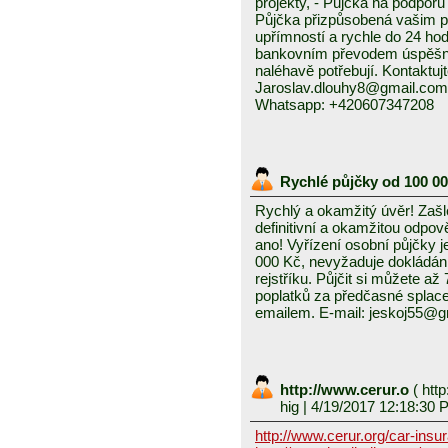
projekty, - Půjčka na podporu 
Půjčka přizpůsobená vašim p
upřímností a rychle do 24 ho
bankovním převodem úspěšně a
naléhavě potřebují. Kontaktuj
Jaroslav.dlouhy8@gmail.com
Whatsapp: +420607347208
Rychlé půjčky od 100 0
Rychlý a okamžitý úvěr! Zašle
definitivní a okamžitou odpo
ano! Vyřízení osobní půjčky j
000 Kč, nevyžaduje dokládání
rejstříku. Půjčit si můžete a
poplatků za předčasné splace
emailem. E-mail: jeskoj55@
http://www.cerur.o
(
http
hig
| 4/19/2017 12:18:30 
http://www.cerur.org/car-insu