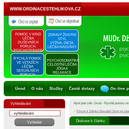
WWW.ORDINACESTEHLIKOVA.CZ
POMOC V KRIZI
ZDRAVÝ ŽIVOTNÍ
LÉČBA
STYL
DUŠEVNÍCH
VÝŽIVA, DIETA,
PORUCH,
LÉČBA NADVÁHY
PSYCHOTERAPIE
RYCHLÁ POMOC
PSYCHOSOMATIKA
VE VZTAZÍCH
CELOSTNÍ LÉČBA
LÉČBA
JÓGA A
SEXUÁLNÍCH
RELAXACE
PORUCH
Úvod
O nás
Služby
Časté dotazy
On-line 
Vyhledávání
Nyní jste zde:
Úvod
-
Rychlá pomoc ve
-
Fórum k článku:Sexuální život ve st
Diskuse k článku