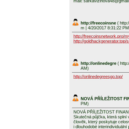
mail: sarkavizinova48@gmai
http://freecoinsne
(
http:
m
| 4/20/2017 8:31:22 PM
http://freecoinsnetwork.pro/
http://goldhackgenerator.top/
http://onlinedegre
(
http:
AM)
http://onlinedegreesgo.top/
NOVÁ PŘÍLEŽITOST F
PM)
NOVÁ PŘÍLEŽITOST FINA
Skutečná půjčka, která spln
člověk, který poskytuje celo
i dlouhodobé interindividuáln