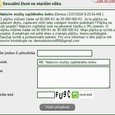
Zpět na člá
Sexuální život ve starším věku
Nabízím služby zajištěného úvěru
(Denisa | 2/27/2024 9:23:54 AM )
O půjčku můžete žádat od 50 000 Kč do 30 000 000 Kč. Je to půjčka na
splacení dluhu, zaplacení účtů nebo zahájení nového podnikání? Půjčka na
váš projekt? Nabízím zajištěný úvěr na jakoukoli částku s 3% úrokem. O
půjčku můžete žádat od 50 000 Kč do 30 000 000 Kč. Moje půjčka je rychlá a
snadná. Kontaktujte mě ještě dnes a získejte půjčku, kterou potřebujete.
Zaručuji rychlé a profesionální jednání. Pro více informací o této půjčce mě
prosím kontaktujte na: denisaleskova958@gmail.com
še jméno či přezdívka
tulek
xt
ište kód