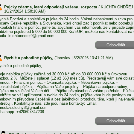
Pujcky zdarma, které odpovídají vašemu rozpoctu
(
KUCHTA ONDŘEJ
10/24/2024 1:58:10 AM)
ychlá Poctivá a spolehlivá pujcka do 24 hodin. Vážná nebankovní pujcka pro
bcany Ceské republiky a Slovenska, kterí chtejí zacít podnikat nebo potrebují
akoukoli financní pomoc, jsme tu, abychom vás informovali, že v prípade záj
abízíme pujcku od 5 000 do 50 000 000 Kc/EUR, mužete nás kontaktovat na 
ailu: kuchtaondrej9@gmail.com
Odpovědět
Rychlé a pohodlné půjčky,
(
Jaroslav
| 3/2/2026 10:41:21 AM)
ychlé a pohodlné půjčky,
oje nabídka půjčky začíná od 30 000 Kč až do 30 000 000 Kč s úrokovou
azbou 2 %. Můžete ji splácet (12 až 360 měsíců). Představuji vám své oblast
omoci. - Finanční pomoc, - Okamžitá půjčka, - Nebankovní půjčka, -
onsolidační půjčka, - Půjčka na Vaše projekty, - Půjčka na podporu rodiny, -
ůjčka na vzdělání Vašich dětí. - Půjčka přizpůsobená vašim potřebám. Půjčk
bdržíte se vší upřímností a rychle do 24 hodin, půjčka vám bude poskytnuta
ankovním převodem úspěšně a bez jakéhokoli protokolu těm, kteří ji naléhavě
otřebují. Kontaktujte nás, zde jsou naše kontakty: Email:
aroslav.dlouhy8@gmail.com
hatsapp: +420607347208
Odpovědět