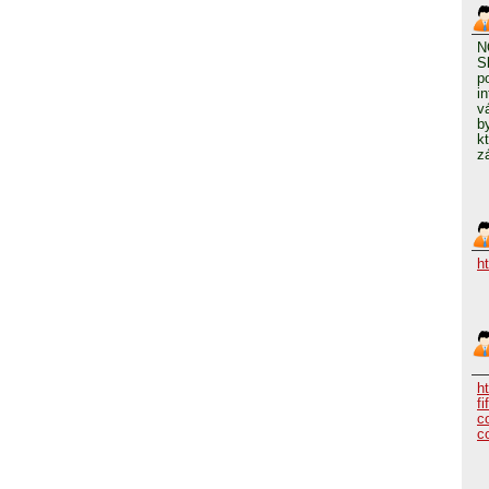
N
S
p
i
v
b
k
z
h
h
fi
c
c