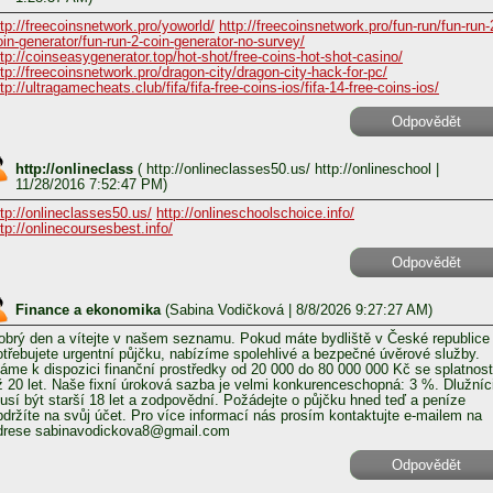
ttp://freecoinsnetwork.pro/yoworld/
http://freecoinsnetwork.pro/fun-run/fun-run-
oin-generator/fun-run-2-coin-generator-no-survey/
ttp://coinseasygenerator.top/hot-shot/free-coins-hot-shot-casino/
ttp://freecoinsnetwork.pro/dragon-city/dragon-city-hack-for-pc/
tp://ultragamecheats.club/fifa/fifa-free-coins-ios/fifa-14-free-coins-ios/
Odpovědět
http://onlineclass
(
http://onlineclasses50.us/ http://onlineschool
|
11/28/2016 7:52:47 PM)
ttp://onlineclasses50.us/
http://onlineschoolschoice.info/
ttp://onlinecoursesbest.info/
Odpovědět
Finance a ekonomika
(
Sabina Vodičková
| 8/8/2026 9:27:27 AM)
obrý den a vítejte v našem seznamu. Pokud máte bydliště v České republice
otřebujete urgentní půjčku, nabízíme spolehlivé a bezpečné úvěrové služby.
áme k dispozici finanční prostředky od 20 000 do 80 000 000 Kč se splatnost
ž 20 let. Naše fixní úroková sazba je velmi konkurenceschopná: 3 %. Dlužníc
usí být starší 18 let a zodpovědní. Požádejte o půjčku hned teď a peníze
bdržíte na svůj účet. Pro více informací nás prosím kontaktujte e-mailem na
drese sabinavodickova8@gmail.com
Odpovědět