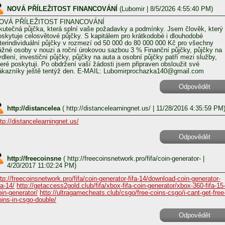
NOVÁ PŘÍLEŽITOST FINANCOVÁNÍ
(
Lubomir
| 8/5/2026 4:55:40 PM)
OVÁ PŘÍLEŽITOST FINANCOVÁNÍ
kutečná půjčka, která splní vaše požadavky a podmínky. Jsem člověk, který
oskytuje celosvětové půjčky. S kapitálem pro krátkodobé i dlouhodobé
nterindividuální půjčky v rozmezí od 50 000 do 80 000 000 Kč pro všechny
ážné osoby v nouzi a roční úrokovou sazbou 3 % Finanční půjčky, půjčky na
ydlení, investiční půjčky, půjčky na auta a osobní půjčky patří mezi služby,
teré poskytuji. Po obdržení vaší žádosti jsem připraven obsloužit své
ákazníky ještě tentýž den. E-MAIL: Lubomirprochazka140@gmail.com
Odpovědět
http://distancelea
(
http://distancelearningnet.us/
| 11/28/2016 4:35:59 PM
ttp://distancelearningnet.us/
Odpovědět
http://freecoinsne
(
http://freecoinsnetwork.pro/fifa/coin-generator-
|
4/20/2017 11:02:24 PM)
ttp://freecoinsnetwork.pro/fifa/coin-generator-fifa-14/download-coin-generator-
fa-14/
http://getaccess2gold.club/fifa/xbox-fifa-coin-generator/xbox-360-fifa-15
oin-generator/
http://ultragamecheats.club/csgo/free-coins-csgo/i-cant-get-free
oins-in-csgo-double/
Odpovědět