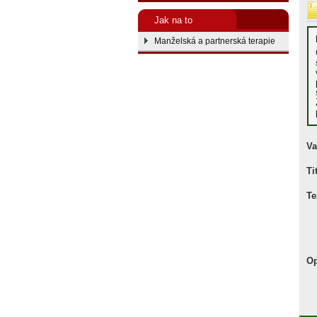
Jak na to
Manželská a partnerská terapie
Va
Ti
Te
Op