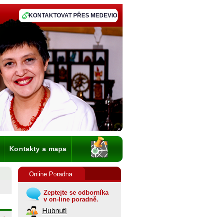
KONTAKTOVAT PŘES MEDEVIO
Kontakty a mapa
Online Poradna
Zeptejte se odborníka
v on-line poradně.
Hubnutí