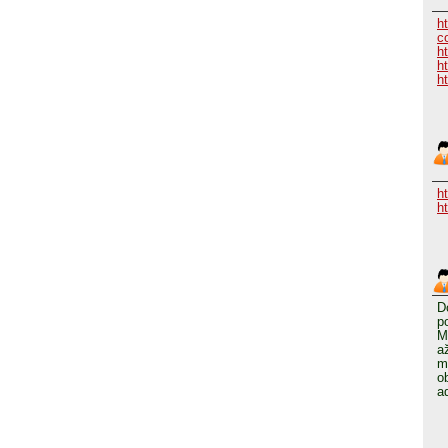
h
c
h
h
ht
h
h
D
p
M
a
m
o
a