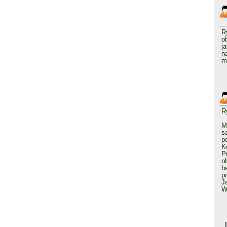
R
o
j
n
m
R
M
s
p
K
P
o
b
p
J
W