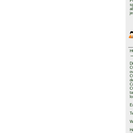
P
s
a
j
H
→
D
C
o
C
d
C
C
t
l
E
T
W
He