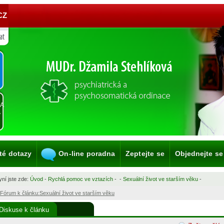
CZ
KA
A
té dotazy
On-line poradna
Zeptejte se
Objednejte se
ní jste zde:
Úvod
-
Rychlá pomoc ve vztazích
-
-
Sexuální život ve starším věku
-
Fórum k článku:Sexuální život ve starším věku
Diskuse k článku