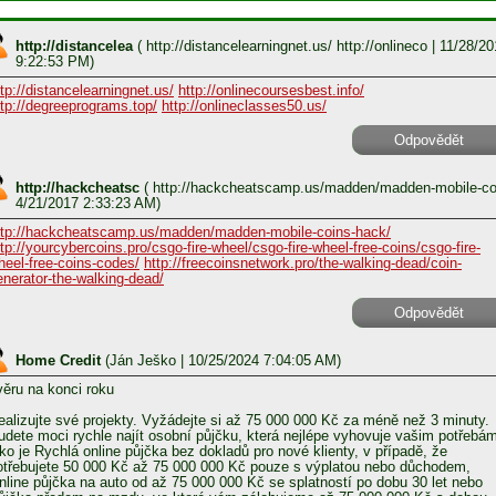
http://distancelea
(
http://distancelearningnet.us/ http://onlineco
| 11/28/20
9:22:53 PM)
ttp://distancelearningnet.us/
http://onlinecoursesbest.info/
ttp://degreeprograms.top/
http://onlineclasses50.us/
Odpovědět
http://hackcheatsc
(
http://hackcheatscamp.us/madden/madden-mobile-c
4/21/2017 2:33:23 AM)
ttp://hackcheatscamp.us/madden/madden-mobile-coins-hack/
ttp://yourcybercoins.pro/csgo-fire-wheel/csgo-fire-wheel-free-coins/csgo-fire-
heel-free-coins-codes/
http://freecoinsnetwork.pro/the-walking-dead/coin-
enerator-the-walking-dead/
Odpovědět
Home Credit
(
Ján Ješko
| 10/25/2024 7:04:05 AM)
věru na konci roku
ealizujte své projekty. Vyžádejte si až 75 000 000 Kč za méně než 3 minuty.
udete moci rychle najít osobní půjčku, která nejlépe vyhovuje vašim potřebá
ako je Rychlá online půjčka bez dokladů pro nové klienty, v případě, že
otřebujete 50 000 Kč až 75 000 000 Kč pouze s výplatou nebo důchodem,
nline půjčka na auto od až 75 000 000 Kč se splatností po dobu 30 let nebo