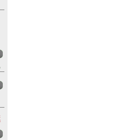
)
-
-