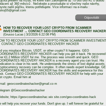
ůjčka předem na mzdu, ve které vám zálohujeme až 75 000 000 Kč s dobou
plácení až 360 měsíců . Nečekejte a prostudujte si všechny naše návrhy,
byste našli půjčku, kterou potřebujete. Více informací na e-mailu :
eskoj55@gmail.com
Odpovědět
HOW TO RECOVER YOUR LOST CRYPTO FROM SCAMMER
INVESTMENT → CONTACT GEO COORDINATES RECOVERY HACKER
(
Grusso Lucas
| 3/2/2026 6:22:08 PM)
OW TO RECOVER YOUR LOST CRYPTO FROM SCAMMER INVESTMEN
 CONTACT GEO COORDINATES RECOVERY HACKER
id you misplace Bitcoin, USDT, or other crypto? It happens. GEO
OORDINATES RECOVERY HACKER can help you get it back. He recovered
ver €1.2 Million USDT for me. The process was smooth and quick. GEO
OORDINATES RECOVERY HACKER is a recovery agent you can trust. His
edication is clear in his work. He understands the stress of lost digital assets.
ryptocurrency recovery can be complex. It often needs expert knowledge. G
OORDINATES RECOVERY HACKER has the skills and experience for this
ask. Contact GEO COORDINATES RECOVERY HACKER for help with your
ost crypto. Email him at
mail: geovcoordinateshacker@gmail.co m
elegram @Geocoordinateshacker
ebsite; https://geovcoordinateshac.wix site.com/geo-coordinates-hack
 will help you recover your funds. Don't give up. I will forever be grateful for