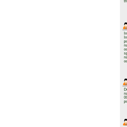
t
I
I
p
n
o
s
n
o
D
n
0
p