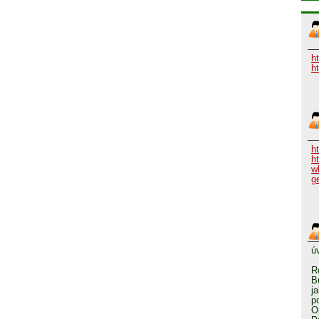
h
h
h
h
w
g
ú
R
B
j
p
O