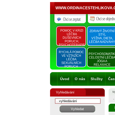
WWW.ORDINACESTEHLIKOVA.
POMOC V KRIZI
ZDRAVÝ ŽIVOTNÍ
LÉČBA
STYL
DUŠEVNÍCH
VÝŽIVA, DIETA,
PORUCH,
LÉČBA NADVÁHY
PSYCHOTERAPIE
RYCHLÁ POMOC
PSYCHOSOMATI
VE VZTAZÍCH
CELOSTNÍ LÉČB
LÉČBA
JÓGA A
SEXUÁLNÍCH
RELAXACE
PORUCH
Úvod
O nás
Služby
Čas
Vyhledávání
Ny
-