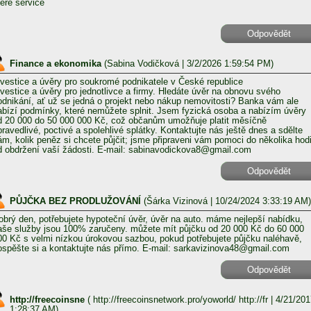
here service
Odpovědět
Finance a ekonomika
(
Sabina Vodičková
| 3/2/2026 1:59:54 PM)
nvestice a úvěry pro soukromé podnikatele v České republice
nvestice a úvěry pro jednotlivce a firmy. Hledáte úvěr na obnovu svého
odnikání, ať už se jedná o projekt nebo nákup nemovitosti? Banka vám ale
abízí podmínky, které nemůžete splnit. Jsem fyzická osoba a nabízím úvěry
d 20 000 do 50 000 000 Kč, což občanům umožňuje platit měsíčně
pravedlivé, poctivé a spolehlivé splátky. Kontaktujte nás ještě dnes a sdělte
ám, kolik peněz si chcete půjčit; jsme připraveni vám pomoci do několika hod
d obdržení vaší žádosti. E-mail: sabinavodickova8@gmail.com
Odpovědět
PŮJČKA BEZ PRODLUŽOVÁNÍ
(
Šárka Vizinová
| 10/24/2024 3:33:19 AM)
obrý den, potřebujete hypoteční úvěr, úvěr na auto. máme nejlepší nabídku,
aše služby jsou 100% zaručeny. můžete mít půjčku od 20 000 Kč do 60 000
00 Kč s velmi nízkou úrokovou sazbou, pokud potřebujete půjčku naléhavě,
ospěšte si a kontaktujte nás přímo. E-mail: sarkavizinova48@gmail.com
Odpovědět
http://freecoinsne
(
http://freecoinsnetwork.pro/yoworld/ http://fr
| 4/21/201
1:28:37 AM)