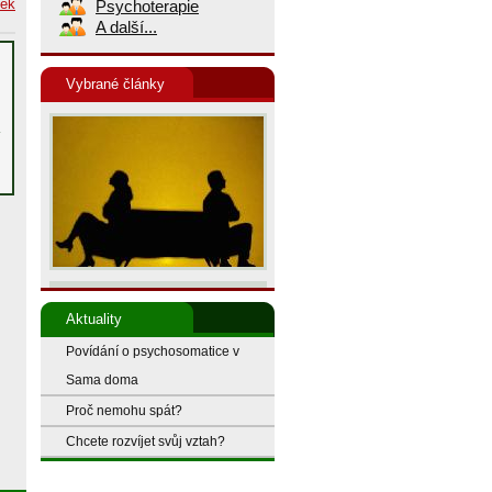
nek
Psychoterapie
A další...
Vybrané články
Aktuality
Povídání o psychosomatice v
Sama doma
Proč nemohu spát?
Chcete rozvíjet svůj vztah?