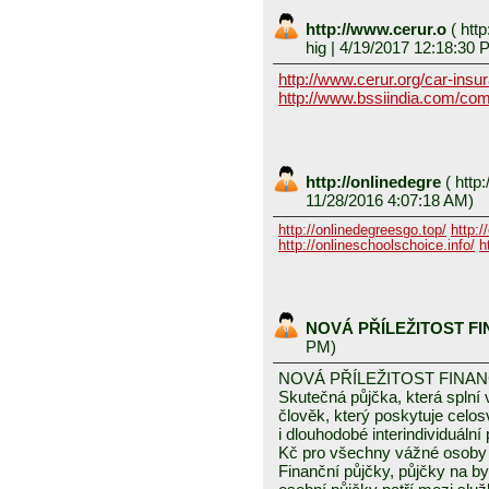
http://www.cerur.o
(
http
hig
| 4/19/2017 12:18:30 
http://www.cerur.org/car-insu
http://www.bssiindia.com/com
http://onlinedegre
(
http:
11/28/2016 4:07:18 AM)
http://onlinedegreesgo.top/
http:/
http://onlineschoolschoice.info/
h
NOVÁ PŘÍLEŽITOST F
PM)
NOVÁ PŘÍLEŽITOST FINA
Skutečná půjčka, která spln
člověk, který poskytuje celo
i dlouhodobé interindividuáln
Kč pro všechny vážné osoby 
Finanční půjčky, půjčky na byd