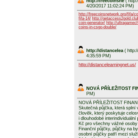
http://freecoinsne
(
http:
4/20/2017 11:02:24 PM)
http://freecoinsnetwork.pro/fifa/c
fifa-14/
http://getaccess2gold.club
coin-generator/
http://ultragamech
coins-in-csgo-double/
http://distancelea
(
http:/
4:35:59 PM)
http://distancelearningnet.us/
NOVÁ PŘÍLEŽITOST F
PM)
NOVÁ PŘÍLEŽITOST FINA
Skutečná půjčka, která spln
člověk, který poskytuje celo
i dlouhodobé interindividuáln
Kč pro všechny vážné osoby 
Finanční půjčky, půjčky na byd
osobní půjčky patří mezi služ