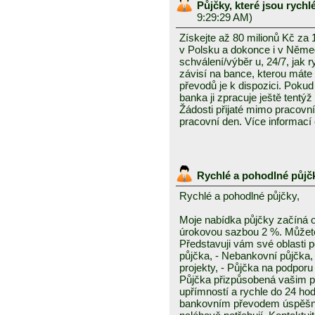
Půjčky, které jsou rych
9:29:29 AM)
Získejte až 80 milionů Kč za
v Polsku a dokonce i v Něme
schválení/výběr u, 24/7, jak 
závisí na bance, kterou mát
převodů je k dispozici. Pokud 
banka ji zpracuje ještě tentýž
Žádosti přijaté mimo pracovn
pracovní den. Více informací
Rychlé a pohodlné půjč
Rychlé a pohodlné půjčky,
Moje nabídka půjčky začíná 
úrokovou sazbou 2 %. Můžete 
Představuji vám své oblasti 
půjčka, - Nebankovní půjčka,
projekty, - Půjčka na podporu 
Půjčka přizpůsobená vašim p
upřímností a rychle do 24 ho
bankovním převodem úspěšně a