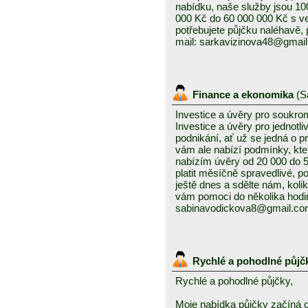
nabídku, naše služby jsou 1
000 Kč do 60 000 000 Kč s v
potřebujete půjčku naléhavě, 
mail: sarkavizinova48@gmai
Finance a ekonomika
(
S
Investice a úvěry pro soukro
Investice a úvěry pro jednotl
podnikání, ať už se jedná o 
vám ale nabízí podmínky, kte
nabízím úvěry od 20 000 do
platit měsíčně spravedlivé, po
ještě dnes a sdělte nám, kolik
vám pomoci do několika hodin
sabinavodickova8@gmail.c
Rychlé a pohodlné půjč
Rychlé a pohodlné půjčky,
Moje nabídka půjčky začíná 