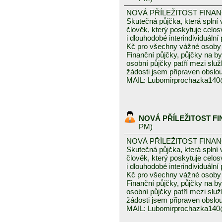
NOVÁ PŘÍLEŽITOST FINA
Skutečná půjčka, která spln
člověk, který poskytuje celo
i dlouhodobé interindividuáln
Kč pro všechny vážné osoby 
Finanční půjčky, půjčky na byd
osobní půjčky patří mezi služ
žádosti jsem připraven obslou
MAIL: Lubomirprochazka14
NOVÁ PŘÍLEŽITOST F
PM)
NOVÁ PŘÍLEŽITOST FINA
Skutečná půjčka, která spln
člověk, který poskytuje celo
i dlouhodobé interindividuáln
Kč pro všechny vážné osoby 
Finanční půjčky, půjčky na byd
osobní půjčky patří mezi služ
žádosti jsem připraven obslou
MAIL: Lubomirprochazka14