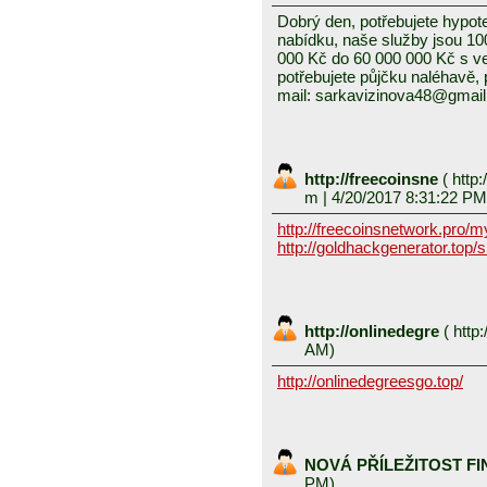
Dobrý den, potřebujete hypot
nabídku, naše služby jsou 1
000 Kč do 60 000 000 Kč s v
potřebujete půjčku naléhavě, 
mail: sarkavizinova48@gmai
http://freecoinsne
(
http:
m
| 4/20/2017 8:31:22 PM
http://freecoinsnetwork.pro/
http://goldhackgenerator.top/
http://onlinedegre
(
http:
AM)
http://onlinedegreesgo.top/
NOVÁ PŘÍLEŽITOST F
PM)