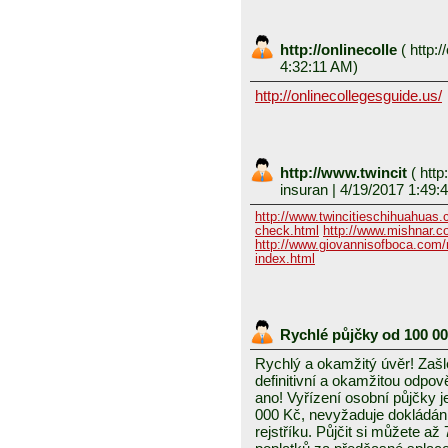
http://onlinecolle
(
http:/
4:32:11 AM)
http://onlinecollegesguide.us/
http://www.twincit
(
http
insuran
| 4/19/2017 1:49:
http://www.twincitieschihuahuas
check.html
http://www.mishnar.c
http://www.giovannisofboca.com/r
index.html
Rychlé půjčky od 100 0
Rychlý a okamžitý úvěr! Zašle
definitivní a okamžitou odpo
ano! Vyřízení osobní půjčky j
000 Kč, nevyžaduje dokládání
rejstříku. Půjčit si můžete a