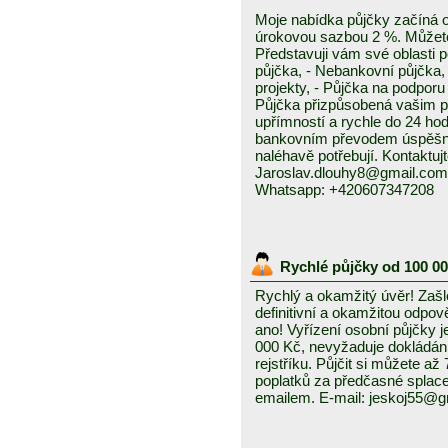
Moje nabídka půjčky začíná 
úrokovou sazbou 2 %. Můžete 
Představuji vám své oblasti 
půjčka, - Nebankovní půjčka,
projekty, - Půjčka na podporu 
Půjčka přizpůsobená vašim p
upřímností a rychle do 24 ho
bankovním převodem úspěšně a
naléhavě potřebují. Kontaktuj
Jaroslav.dlouhy8@gmail.com
Whatsapp: +420607347208
Rychlé půjčky od 100 0
Rychlý a okamžitý úvěr! Zašle
definitivní a okamžitou odpo
ano! Vyřízení osobní půjčky j
000 Kč, nevyžaduje dokládání
rejstříku. Půjčit si můžete a
poplatků za předčasné splace
emailem. E-mail: jeskoj55@