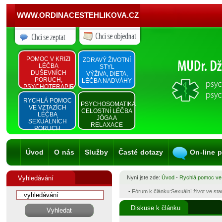
WWW.ORDINACESTEHLIKOVA.CZ
POMOC V KRIZI
ZDRAVÝ ŽIVOTNÍ
LÉČBA
STYL
DUŠEVNÍCH
VÝŽIVA, DIETA,
PORUCH,
LÉČBA NADVÁHY
PSYCHOTERAPIE
RYCHLÁ POMOC
PSYCHOSOMATIKA
VE VZTAZÍCH
CELOSTNÍ LÉČBA
LÉČBA
JÓGA A
SEXUÁLNÍCH
RELAXACE
PORUCH
Úvod
O nás
Služby
Časté dotazy
On-line 
Vyhledávání
Nyní jste zde:
Úvod
-
Rychlá pomoc ve
-
Fórum k článku:Sexuální život ve st
Diskuse k článku