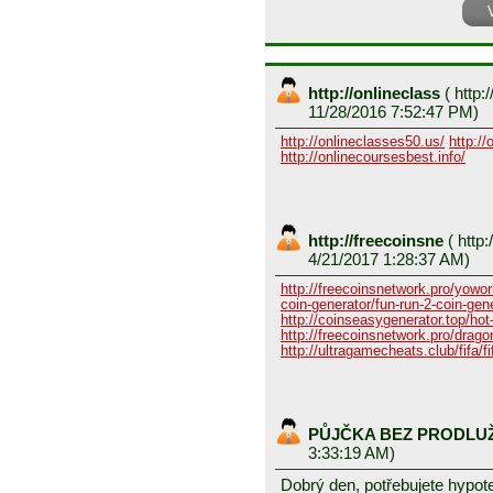
http://onlineclass
(
http:/
11/28/2016 7:52:47 PM)
http://onlineclasses50.us/
http://
http://onlinecoursesbest.info/
http://freecoinsne
(
http:
4/21/2017 1:28:37 AM)
http://freecoinsnetwork.pro/yowor
coin-generator/fun-run-2-coin-gen
http://coinseasygenerator.top/hot
http://freecoinsnetwork.pro/dragon
http://ultragamecheats.club/fifa/fi
PŮJČKA BEZ PRODLU
3:33:19 AM)
Dobrý den, potřebujete hypot