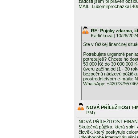
žádosti jsem připraven obslou
MAIL: Lubomirprochazka14
RE: Pujcky zdarma, k
Karlíčková
| 10/26/202
Ste v ťažkej finančnej 
Potrebujete urgentné peniaz
potrebuješ? Chcete ho dos
50 000 Kč do 30 000 000 K
úveru začína od (1 - 30 rok
bezpečnú núdzovú pôžičku 
prostredníctvom e-mai
WhatsApp: +420737957468
NOVÁ PŘÍLEŽITOST F
PM)
NOVÁ PŘÍLEŽITOST FINA
Skutečná půjčka, která spln
člověk, který poskytuje celo
i dlouhodobé interindividuáln