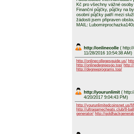
Kč pro všechny vážné osoby 
Finanční půjčky, půjčky na byd
osobní půjčky patří mezi služ
žádosti jsem připraven obslou
MAIL: Lubomirprochazka14
http://onlinecolle
(
http:/
11/28/2016 10:54:38 AM)
http://onlinecollegesguide.us/
htt
http://onlinedegreesgo.top/
http:/
http://degreeprograms.top/
http://yourunlimit
(
http:/
4/20/2017 9:04:43 PM)
http://yourunlimitedcoinsnet.us/fif
http://ultragamecheats.club/8-ball/
generator/
http://goldhackgenerator