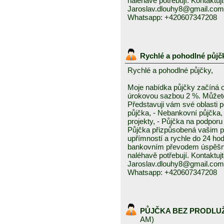
naléhavě potřebují. Kontaktuj
Jaroslav.dlouhy8@gmail.com
Whatsapp: +420607347208
Rychlé a pohodlné půjč
Rychlé a pohodlné půjčky,
Moje nabídka půjčky začíná 
úrokovou sazbou 2 %. Můžete 
Představuji vám své oblasti 
půjčka, - Nebankovní půjčka,
projekty, - Půjčka na podporu 
Půjčka přizpůsobená vašim p
upřímností a rychle do 24 ho
bankovním převodem úspěšně a
naléhavě potřebují. Kontaktuj
Jaroslav.dlouhy8@gmail.com
Whatsapp: +420607347208
PŮJČKA BEZ PRODLU
AM)