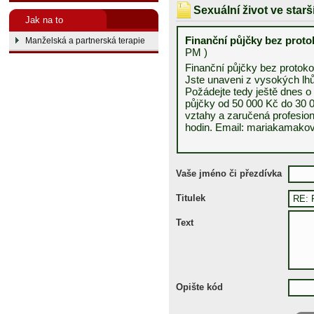
Sexuální život ve star
Jak na to
Finanční půjčky bez prot
Manželská a partnerská terapie
PM )
Finanční půjčky bez protoko
Jste unaveni z vysokých lhůt
Požádejte tedy ještě dnes 
půjčky od 50 000 Kč do 30 
vztahy a zaručená profesiona
hodin. Email: mariakamak
Vaše jméno či přezdívka
Titulek
Text
Opište kód