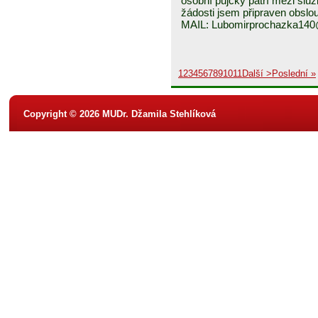
osobní půjčky patří mezi služ
žádosti jsem připraven obslou
MAIL: Lubomirprochazka14
1
2
3
4
5
6
7
8
9
10
11
Další >
Poslední »
Copyright © 2026 MUDr. Džamila Stehlíková