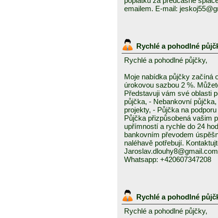
poplatků za předčasné splace
emailem. E-mail: jeskoj55@
Rychlé a pohodlné půjč
Rychlé a pohodlné půjčky,
Moje nabídka půjčky začíná 
úrokovou sazbou 2 %. Můžete 
Představuji vám své oblasti 
půjčka, - Nebankovní půjčka,
projekty, - Půjčka na podporu 
Půjčka přizpůsobená vašim p
upřímností a rychle do 24 ho
bankovním převodem úspěšně a
naléhavě potřebují. Kontaktuj
Jaroslav.dlouhy8@gmail.com
Whatsapp: +420607347208
Rychlé a pohodlné půjč
Rychlé a pohodlné půjčky,