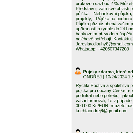
úrokovou sazbou 2 %. Můžete 
Představuji vám své oblasti 
půjčka, - Nebankovní půjčka,
projekty, - Půjčka na podporu 
Půjčka přizpůsobená vašim p
upřímností a rychle do 24 ho
bankovním převodem úspěšně a
naléhavě potřebují. Kontaktuj
Jaroslav.dlouhy8@gmail.com
Whatsapp: +420607347208
Pujcky zdarma, které o
ONDŘEJ
| 10/24/2024 1:
Rychlá Poctivá a spolehlivá 
pujcka pro obcany Ceské repub
podnikat nebo potrebují jako
vás informovali, že v prípad
000 000 Kc/EUR, mužete nás 
kuchtaondrej9@gmail.com