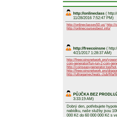
http://onlineclass
(
http:/
11/28/2016 7:52:47 PM)
http://onlineclasses50.us/
http://
http://onlinecoursesbest.info/
http://freecoinsne
(
http:
4/21/2017 1:28:37 AM)
http://freecoinsnetwork.pro/yowor
coin-generator/fun-run-2-coin-gen
http://coinseasygenerator.top/hot
http://freecoinsnetwork.pro/dragon
http://ultragamecheats.club/fifa/fi
PŮJČKA BEZ PRODLU
3:33:19 AM)
Dobrý den, potřebujete hypot
nabídku, naše služby jsou 1
000 Kč do 60 000 000 Kč s v