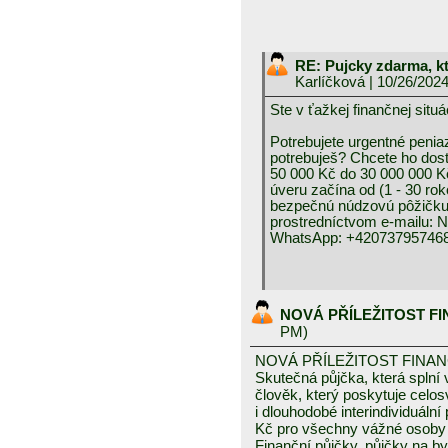
RE: Pujcky zdarma, k
Karlíčková
| 10/26/202
Ste v ťažkej finančnej 
Potrebujete urgentné peniaz
potrebuješ? Chcete ho dos
50 000 Kč do 30 000 000 K
úveru začína od (1 - 30 rok
bezpečnú núdzovú pôžičku 
prostredníctvom e-mai
WhatsApp: +420737957468
NOVÁ PŘÍLEŽITOST F
PM)
NOVÁ PŘÍLEŽITOST FINA
Skutečná půjčka, která spln
člověk, který poskytuje celo
i dlouhodobé interindividuáln
Kč pro všechny vážné osoby 
Finanční půjčky, půjčky na byd