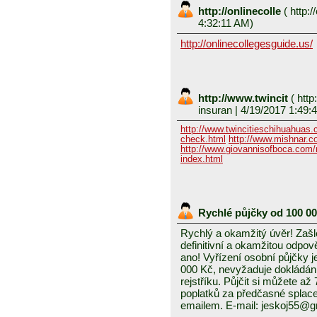
http://onlinecolle
(
http:/
4:32:11 AM)
http://onlinecollegesguide.us/
http://www.twincit
(
http
insuran
| 4/19/2017 1:49:
http://www.twincitieschihuahuas
check.html
http://www.mishnar.c
http://www.giovannisofboca.com/r
index.html
Rychlé půjčky od 100 0
Rychlý a okamžitý úvěr! Zašle
definitivní a okamžitou odpo
ano! Vyřízení osobní půjčky j
000 Kč, nevyžaduje dokládání
rejstříku. Půjčit si můžete a
poplatků za předčasné splace
emailem. E-mail: jeskoj55@