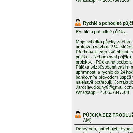
Whatsapp: +420607347208
Rychlé a pohodlné půjč
Rychlé a pohodlné půjčky,
Moje nabídka půjčky začíná 
úrokovou sazbou 2 %. Můžete 
Představuji vám své oblasti 
půjčka, - Nebankovní půjčka,
projekty, - Půjčka na podporu 
Půjčka přizpůsobená vašim p
upřímností a rychle do 24 ho
bankovním převodem úspěšně a
naléhavě potřebují. Kontaktuj
Jaroslav.dlouhy8@gmail.com
Whatsapp: +420607347208
PŮJČKA BEZ PRODLU
AM)
Dobrý den, potřebujete hypot