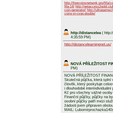
http://freecoinsnetwork.pro/fifa/c
fifa-14/
http://getaccess2gold.club
coin-generator/
http://ultragamech
coins-in-csgo-double/
http://distancelea
(
http:/
4:35:59 PM)
http://distancelearningnet.us/
NOVÁ PŘÍLEŽITOST F
PM)
NOVÁ PŘÍLEŽITOST FINA
Skutečná půjčka, která spln
člověk, který poskytuje celo
i dlouhodobé interindividuáln
Kč pro všechny vážné osoby 
Finanční půjčky, půjčky na byd
osobní půjčky patří mezi služ
žádosti jsem připraven obslou
MAIL: Lubomirprochazka14