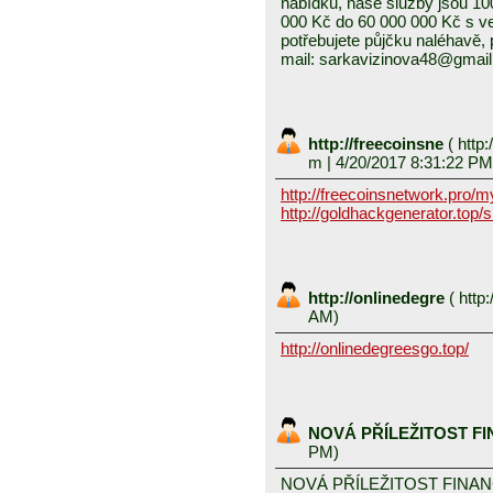
nabídku, naše služby jsou 1
000 Kč do 60 000 000 Kč s v
potřebujete půjčku naléhavě, 
mail: sarkavizinova48@gmai
http://freecoinsne
(
http:
m
| 4/20/2017 8:31:22 PM
http://freecoinsnetwork.pro/
http://goldhackgenerator.top/
http://onlinedegre
(
http:
AM)
http://onlinedegreesgo.top/
NOVÁ PŘÍLEŽITOST F
PM)
NOVÁ PŘÍLEŽITOST FINA