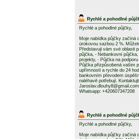
Rychlé a pohodlné půjč
Rychlé a pohodlné půjčky,
Moje nabídka půjčky začíná 
úrokovou sazbou 2 %. Můžete 
Představuji vám své oblasti 
půjčka, - Nebankovní půjčka,
projekty, - Půjčka na podporu 
Půjčka přizpůsobená vašim p
upřímností a rychle do 24 ho
bankovním převodem úspěšně a
naléhavě potřebují. Kontaktuj
Jaroslav.dlouhy8@gmail.com
Whatsapp: +420607347208
Rychlé a pohodlné půjč
Rychlé a pohodlné půjčky,
Moje nabídka půjčky začíná 