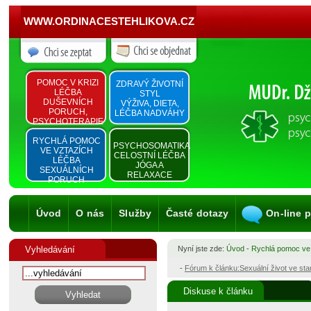
WWW.ORDINACESTEHLIKOVA.CZ
POMOC V KRIZI
ZDRAVÝ ŽIVOTNÍ
LÉČBA
STYL
DUŠEVNÍCH
VÝŽIVA, DIETA,
PORUCH,
LÉČBA NADVÁHY
PSYCHOTERAPIE
RYCHLÁ POMOC
PSYCHOSOMATIKA
VE VZTAZÍCH
CELOSTNÍ LÉČBA
LÉČBA
JÓGA A
SEXUÁLNÍCH
RELAXACE
PORUCH
Úvod
O nás
Služby
Časté dotazy
On-line 
Vyhledávání
Nyní jste zde:
Úvod
-
Rychlá pomoc ve
-
Fórum k článku:Sexuální život ve st
Diskuse k článku