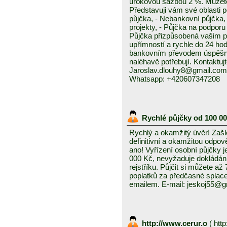
úrokovou sazbou 2 %. Můžete 
Představuji vám své oblasti 
půjčka, - Nebankovní půjčka,
projekty, - Půjčka na podporu 
Půjčka přizpůsobená vašim p
upřímností a rychle do 24 ho
bankovním převodem úspěšně a
naléhavě potřebují. Kontaktuj
Jaroslav.dlouhy8@gmail.com
Whatsapp: +420607347208
Rychlé půjčky od 100 0
Rychlý a okamžitý úvěr! Zašle
definitivní a okamžitou odpo
ano! Vyřízení osobní půjčky j
000 Kč, nevyžaduje dokládání
rejstříku. Půjčit si můžete a
poplatků za předčasné splace
emailem. E-mail: jeskoj55@
http://www.cerur.o
(
http