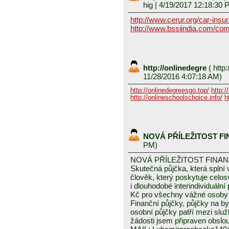
hig
| 4/19/2017 12:18:30 
http://www.cerur.org/car-insu
http://www.bssiindia.com/com
http://onlinedegre
(
http:
11/28/2016 4:07:18 AM)
http://onlinedegreesgo.top/
http:/
http://onlineschoolschoice.info/
h
NOVÁ PŘÍLEŽITOST F
PM)
NOVÁ PŘÍLEŽITOST FINA
Skutečná půjčka, která spln
člověk, který poskytuje celo
i dlouhodobé interindividuáln
Kč pro všechny vážné osoby 
Finanční půjčky, půjčky na byd
osobní půjčky patří mezi služ
žádosti jsem připraven obslou