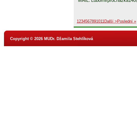
MAIL: Lubomirprochazka14
1
2
3
4
5
6
7
8
9
10
11
Další >
Poslední »
Copyright © 2026 MUDr. Džamila Stehlíková