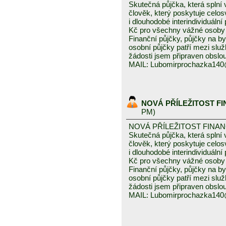
Skutečná půjčka, která spln
člověk, který poskytuje celo
i dlouhodobé interindividuáln
Kč pro všechny vážné osoby 
Finanční půjčky, půjčky na byd
osobní půjčky patří mezi služ
žádosti jsem připraven obslou
MAIL: Lubomirprochazka14
NOVÁ PŘÍLEŽITOST F
PM)
NOVÁ PŘÍLEŽITOST FINA
Skutečná půjčka, která spln
člověk, který poskytuje celo
i dlouhodobé interindividuáln
Kč pro všechny vážné osoby 
Finanční půjčky, půjčky na byd
osobní půjčky patří mezi služ
žádosti jsem připraven obslou
MAIL: Lubomirprochazka14