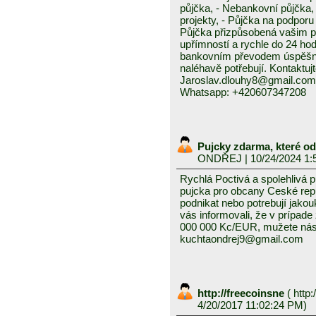
půjčka, - Nebankovní půjčka,
projekty, - Půjčka na podporu 
Půjčka přizpůsobená vašim p
upřímností a rychle do 24 ho
bankovním převodem úspěšně a
naléhavě potřebují. Kontaktuj
Jaroslav.dlouhy8@gmail.com
Whatsapp: +420607347208
Pujcky zdarma, které o
ONDŘEJ
| 10/24/2024 1:
Rychlá Poctivá a spolehlivá 
pujcka pro obcany Ceské repub
podnikat nebo potrebují jako
vás informovali, že v prípad
000 000 Kc/EUR, mužete nás 
kuchtaondrej9@gmail.com
http://freecoinsne
(
http:
4/20/2017 11:02:24 PM)