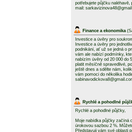
potřebujete půjčku naléhavě, 
mail: sarkavizinova48@gmai
Finance a ekonomika
(
S
Investice a úvěry pro soukro
Investice a úvěry pro jednotl
podnikání, ať už se jedná o 
vám ale nabízí podmínky, kte
nabízím úvěry od 20 000 do
platit měsíčně spravedlivé, po
ještě dnes a sdělte nám, kolik
vám pomoci do několika hodin
sabinavodickova8@gmail.c
Rychlé a pohodlné půjč
Rychlé a pohodlné půjčky,
Moje nabídka půjčky začíná 
úrokovou sazbou 2 %. Můžete 
Představuji vám své oblasti 