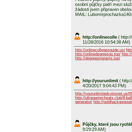
osobní půjčky patří mezi služ
žádosti jsem připraven obslou
MAIL: Lubomirprochazka14
http://onlinecolle
(
http:/
11/28/2016 10:54:38 AM)
http://onlinecollegesguide.us/
htt
http://onlinedegreesgo.top/
http:/
http://degreeprograms.top/
http://yourunlimit
(
http:/
4/20/2017 9:04:43 PM)
http://yourunlimitedcoinsnet.us/fif
http://ultragamecheats.club/8-ball/
generator/
http://goldhackgenerator
Půjčky, které jsou rych
9:29:29 AM)