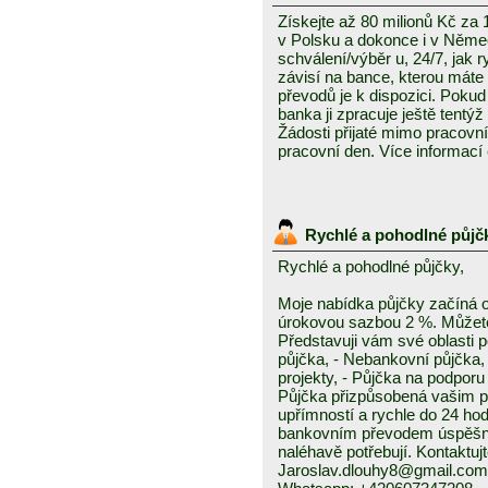
Získejte až 80 milionů Kč za
v Polsku a dokonce i v Něme
schválení/výběr u, 24/7, jak 
závisí na bance, kterou mát
převodů je k dispozici. Pokud 
banka ji zpracuje ještě tentýž
Žádosti přijaté mimo pracovn
pracovní den. Více informací
Rychlé a pohodlné půjč
Rychlé a pohodlné půjčky,
Moje nabídka půjčky začíná 
úrokovou sazbou 2 %. Můžete 
Představuji vám své oblasti 
půjčka, - Nebankovní půjčka,
projekty, - Půjčka na podporu 
Půjčka přizpůsobená vašim p
upřímností a rychle do 24 ho
bankovním převodem úspěšně a
naléhavě potřebují. Kontaktuj
Jaroslav.dlouhy8@gmail.com