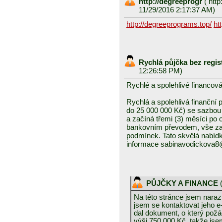
http://degreeprogr
(
http
11/29/2016 2:17:37 AM)
http://degreeprograms.top/
ht
Rychlá půjčka bez regis
12:26:58 PM)
Rychlé a spolehlivé financová
Rychlá a spolehlivá finanční
do 25 000 000 Kč) se sazbou
a začíná třemi (3) měsíci po
bankovním převodem, vše za
podmínek. Tato skvělá nabídka
informace sabinavodickova
PŮJČKY A FINANCE
Na této stránce jsem narazi
jsem se kontaktovat jeho e
dal dokument, o který požá
výši 750 000 Kč, takže jse