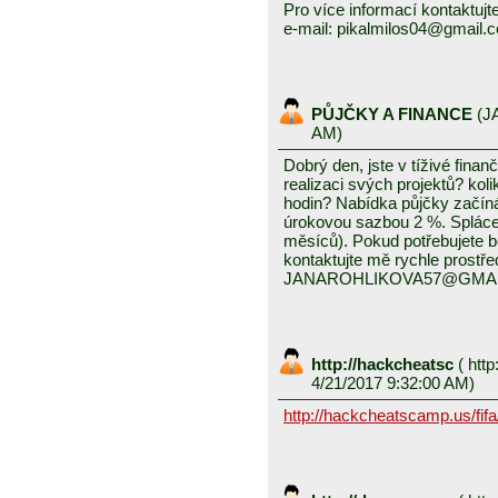
Pro více informací kontaktujt
e-mail: pikalmilos04@gmail.
PŮJČKY A FINANCE
(
J
AM)
Dobrý den, jste v tíživé finan
realizaci svých projektů? koli
hodin? Nabídka půjčky začín
úrokovou sazbou 2 %. Splácení
měsíců). Pokud potřebujete 
kontaktujte mě rychle prostře
JANAROHLIKOVA57@GMA
http://hackcheatsc
(
http
4/21/2017 9:32:00 AM)
http://hackcheatscamp.us/fifa/f