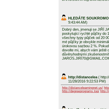
HLEDÁTE SOUKROMO
9:43:44 AM)
Dobrý den, jmenuji se JIŘÍ J
poskytující rychlé půjčky do 
všechny typy půjček od 20 0
mé půjčky je obvykle minimál
úrokovou sazbou 2 %. Pokud
dovolte mi, abych vám ještě
důvěryhodnými zkušenostmi!
JAROS.JIRI70@GMAIL.CO
http://distancelea
(
http:/
11/28/2016 9:22:53 PM)
http://distancelearningnet.us/
htt
http://degreeprograms.top/
http:/