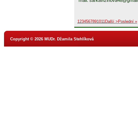
mail: sarkavizinova48@gmai
1
2
3
4
5
6
7
8
9
10
11
Další >
Poslední »
Copyright © 2026 MUDr. Džamila Stehlíková