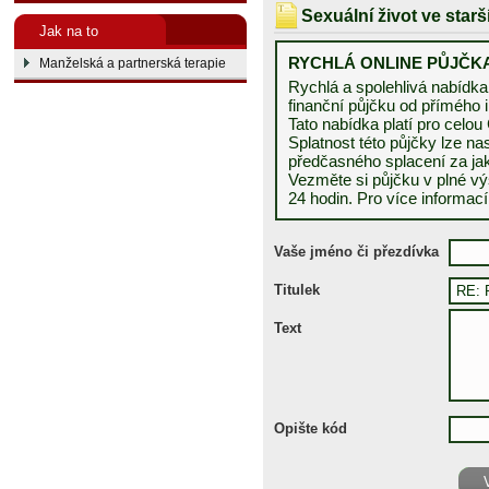
Sexuální život ve star
Jak na to
RYCHLÁ ONLINE PŮJČK
Manželská a partnerská terapie
Rychlá a spolehlivá nabídk
finanční půjčku od přímého 
Tato nabídka platí pro celo
Splatnost této půjčky lze n
předčasného splacení za jak
Vezměte si půjčku v plné výš
24 hodin. Pro více informa
Vaše jméno či přezdívka
Titulek
Text
Opište kód