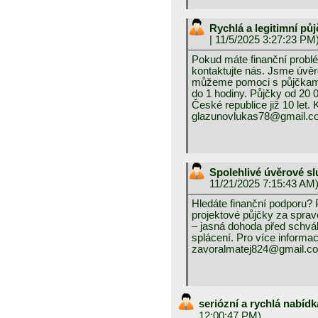
Rychlá a legitimní p
| 11/5/2025 3:27:23 PM
Pokud máte finanční probl
kontaktujte nás. Jsme úvěr
můžeme pomoci s půjčkami
do 1 hodiny. Půjčky od 20
České republice již 10 let. 
glazunovlukas78@gmail.c
Spolehlivé úvěrové s
11/21/2025 7:15:43 AM
Hledáte finanční podporu?
projektové půjčky za spra
– jasná dohoda před schvál
splácení. Pro více informac
zavoralmatej824@gmail.c
seriózní a rychlá nabíd
12:00:47 PM)