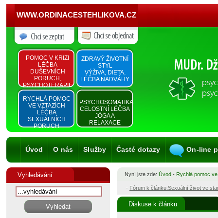
WWW.ORDINACESTEHLIKOVA.CZ
POMOC V KRIZI
ZDRAVÝ ŽIVOTNÍ
LÉČBA
STYL
DUŠEVNÍCH
VÝŽIVA, DIETA,
PORUCH,
LÉČBA NADVÁHY
PSYCHOTERAPIE
RYCHLÁ POMOC
PSYCHOSOMATIKA
VE VZTAZÍCH
CELOSTNÍ LÉČBA
LÉČBA
JÓGA A
SEXUÁLNÍCH
RELAXACE
PORUCH
Úvod
O nás
Služby
Časté dotazy
On-line 
Vyhledávání
Nyní jste zde:
Úvod
-
Rychlá pomoc ve
-
Fórum k článku:Sexuální život ve st
Diskuse k článku