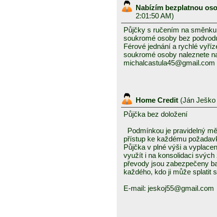
Nabízím bezplatnou os
2:01:50 AM)
Půjčky s ručením na směnku i
soukromé osoby bez podvodu 
Férové ​​jednání a rychlé vyř
soukromé osoby naleznete na
michalcastula45@gmail.com
Home Credit
(
Ján Ješk
Půjčka bez doložení
Podmínkou je pravidelný měs
přístup ke každému požadavku
Půjčka v plné výši a vyplace
využít i na konsolidaci svý
převody jsou zabezpečeny ban
každého, kdo ji může splatit
E-mail: jeskoj55@gmail.com