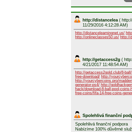
http://distancelea
(
http:/
11/29/2016 4:12:28 AM)
http://distancelearningnet.us/
htt
http://onlineclasses50.us/
http:/
http://getaccess2g
(
http
4/21/2017 11:48:54 AM)
http://getaccess2gold.club/8-ball/
free-download/
http://yourcyberco
http://yourcybercoins.pro/madde
generator-ps4/
http://goldhackgene
hack/download-8-ball-pool-coins-
free-coins/fifa-14-free-coins-gener
Spolehlivá finanční po
Spolehlivá finanční podpora
Nabízíme 100% důvěrné služ