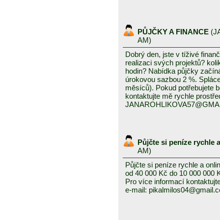
PŮJČKY A FINANCE
(
J
AM)
Dobrý den, jste v tíživé finan
realizaci svých projektů? koli
hodin? Nabídka půjčky začín
úrokovou sazbou 2 %. Splácení
měsíců). Pokud potřebujete 
kontaktujte mě rychle prostře
JANAROHLIKOVA57@GMA
Půjčte si peníze rychle 
AM)
Půjčte si peníze rychle a onli
od 40 000 Kč do 10 000 000 
Pro více informací kontaktujt
e-mail: pikalmilos04@gmail.