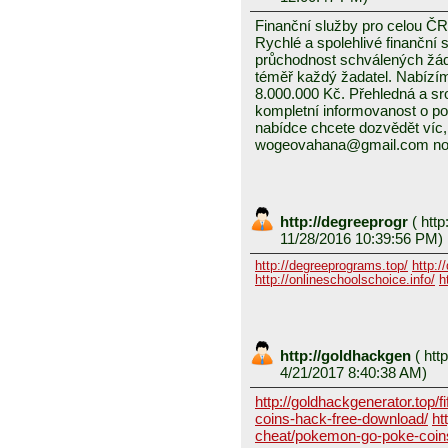
Finanční služby pro celou ČR
Rychlé a spolehlivé finanční 
průchodnost schválených žád
téměř každý žadatel. Nabízí
8.000.000 Kč. Přehledná a sr
kompletní informovanost o pod
nabídce chcete dozvědět víc, 
wogeovahana@gmail.com no
http://degreeprogr
(
http
11/28/2016 10:39:56 PM)
http://degreeprograms.top/
http:/
http://onlineschoolschoice.info/
h
http://goldhackgen
(
http
4/21/2017 8:40:38 AM)
http://goldhackgenerator.top/fi
coins-hack-free-download/
ht
cheat/pokemon-go-poke-coin