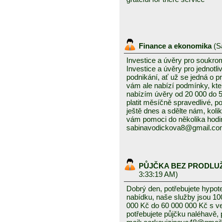
Finance a ekonomika
(
S
Investice a úvěry pro soukro
Investice a úvěry pro jednotl
podnikání, ať už se jedná o 
vám ale nabízí podmínky, kte
nabízím úvěry od 20 000 do
platit měsíčně spravedlivé, po
ještě dnes a sdělte nám, kolik
vám pomoci do několika hodin
sabinavodickova8@gmail.c
PŮJČKA BEZ PRODLU
3:33:19 AM)
Dobrý den, potřebujete hypot
nabídku, naše služby jsou 1
000 Kč do 60 000 000 Kč s v
potřebujete půjčku naléhavě, 