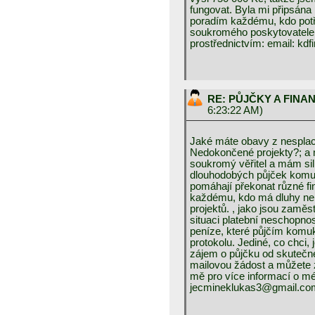
fungovat. Byla mi připsána
poradím každému, kdo potře
soukromého poskytovatele 
prostřednictvím: email: k
RE: PŮJČKY A FINA
6:23:22 AM)
Jaké máte obavy z nesplac
Nedokončené projekty?; a 
soukromý věřitel a mám sil
dlouhodobých půjček komuk
pomáhají překonat různé fin
každému, kdo má dluhy neb
projektů. , jako jsou zaměs
situaci platební neschopnos
peníze, které půjčím komuk
protokolu. Jediné, co chci
zájem o půjčku od skutečné
mailovou žádost a můžete z
mě pro více informací o mé
jecmineklukas3@gmail.co