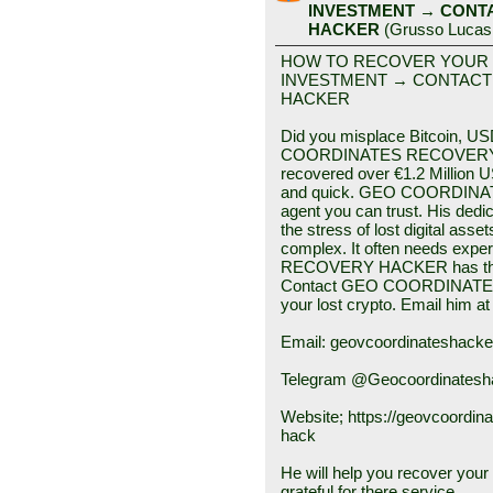
INVESTMENT → CONT
HACKER
(
Grusso Lucas
HOW TO RECOVER YOUR
INVESTMENT → CONTACT
HACKER
Did you misplace Bitcoin, US
COORDINATES RECOVERY HA
recovered over €1.2 Million
and quick. GEO COORDINA
agent you can trust. His dedic
the stress of lost digital ass
complex. It often needs e
RECOVERY HACKER has the sk
Contact GEO COORDINATES
your lost crypto. Email him at
Email: geovcoordinateshack
Telegram @Geocoordinatesh
Website; https://geovcoordin
hack
He will help you recover your f
grateful for there service