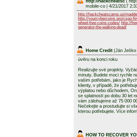
http://hackcheatsc
(
http
mobile-co
| 4/21/2017 2:3
http://hackcheatscamp.us/madde
http://yourcybercoins.pro/csgo-fir
wheel-free-coins-codes/
http://fr
generator-the-walking-dead/
Home Credit
(
Ján Ješk
úvěru na konci roku
Realizujte své projekty. Vyž
minuty. Budete moci rychle na
vašim potřebám, jako je Rych
klienty, v případě, že potřeb
výplatou nebo důchodem, Onl
se splatností po dobu 30 let
vám zálohujeme až 75 000 00
Nečekejte a prostudujte si vš
kterou potřebujete. Více inf
HOW TO RECOVER YO