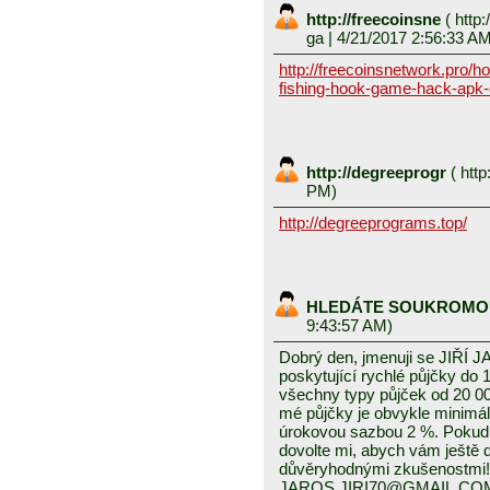
http://freecoinsne
(
http:
ga
| 4/21/2017 2:56:33 A
http://freecoinsnetwork.pro/h
fishing-hook-game-hack-apk-
http://degreeprogr
(
http
PM)
http://degreeprograms.top/
HLEDÁTE SOUKROMO
9:43:57 AM)
Dobrý den, jmenuji se JIŘÍ J
poskytující rychlé půjčky do 
všechny typy půjček od 20 0
mé půjčky je obvykle minimál
úrokovou sazbou 2 %. Pokud
dovolte mi, abych vám ještě
důvěryhodnými zkušenostmi!
JAROS.JIRI70@GMAIL.CO