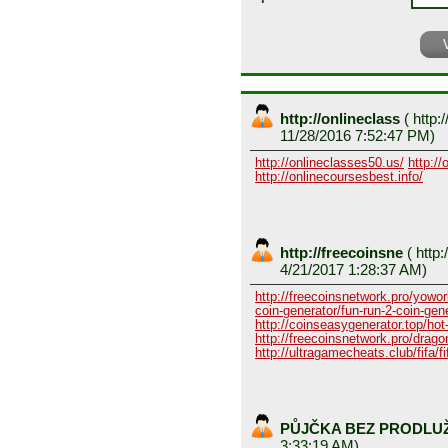
http://onlineclass
(
http:/
11/28/2016 7:52:47 PM)
http://onlineclasses50.us/
http://
http://onlinecoursesbest.info/
http://freecoinsne
(
http:
4/21/2017 1:28:37 AM)
http://freecoinsnetwork.pro/yowor
coin-generator/fun-run-2-coin-gen
http://coinseasygenerator.top/hot
http://freecoinsnetwork.pro/dragon
http://ultragamecheats.club/fifa/fi
PŮJČKA BEZ PRODLU
3:33:19 AM)