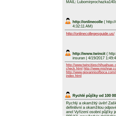
MAIL: Lubomirprochazka14
http://onlinecolle
(
http:/
4:32:11 AM)
http://onlinecollegesguide.us/
http://www.twincit
(
http
insuran
| 4/19/2017 1:49:
http://www.twincitieschihuahuas
check.html
http://www.mishnar.c
http://www.giovannisofboca.com/r
index.html
Rychlé půjčky od 100 0
Rychlý a okamžitý úvěr! Zašle
definitivní a okamžitou odpo
ano! Vyřízení osobní půjčky j