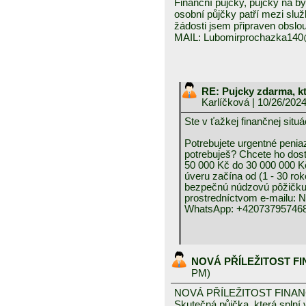
Finanční půjčky, půjčky na byd
osobní půjčky patří mezi služ
žádosti jsem připraven obslou
MAIL: Lubomirprochazka14
RE: Pujcky zdarma, k
Karlíčková
| 10/26/202
Ste v ťažkej finančnej 
Potrebujete urgentné peniaz
potrebuješ? Chcete ho dos
50 000 Kč do 30 000 000 K
úveru začína od (1 - 30 rok
bezpečnú núdzovú pôžičku 
prostredníctvom e-mai
WhatsApp: +420737957468
NOVÁ PŘÍLEŽITOST F
PM)
NOVÁ PŘÍLEŽITOST FINA
Skutečná půjčka, která spln