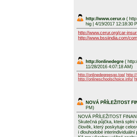
http://www.cerur.o
(
http
hig
| 4/19/2017 12:18:30 
http://www.cerur.org/car-insu
http://www.bssiindia.com/com
http://onlinedegre
(
http:
11/28/2016 4:07:18 AM)
http://onlinedegreesgo.top/
http:/
http://onlineschoolschoice.info/
h
NOVÁ PŘÍLEŽITOST F
PM)
NOVÁ PŘÍLEŽITOST FINA
Skutečná půjčka, která spln
člověk, který poskytuje celo
i dlouhodobé interindividuáln