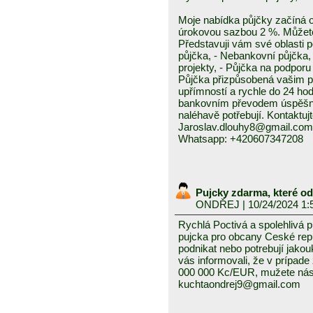
Moje nabídka půjčky začíná 
úrokovou sazbou 2 %. Můžete 
Představuji vám své oblasti 
půjčka, - Nebankovní půjčka,
projekty, - Půjčka na podporu 
Půjčka přizpůsobená vašim p
upřímností a rychle do 24 ho
bankovním převodem úspěšně a
naléhavě potřebují. Kontaktuj
Jaroslav.dlouhy8@gmail.com
Whatsapp: +420607347208
Pujcky zdarma, které o
ONDŘEJ
| 10/24/2024 1:
Rychlá Poctivá a spolehlivá 
pujcka pro obcany Ceské repub
podnikat nebo potrebují jako
vás informovali, že v prípad
000 000 Kc/EUR, mužete nás 
kuchtaondrej9@gmail.com