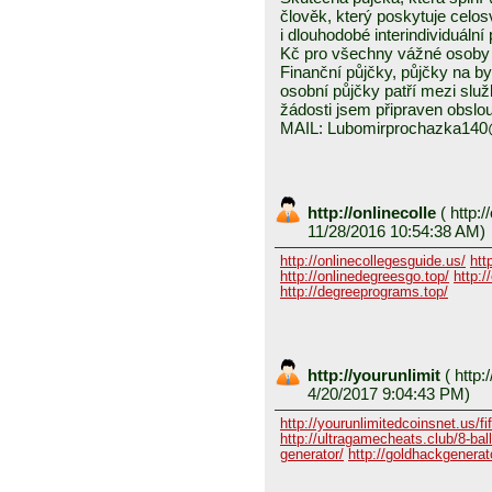
člověk, který poskytuje celo
i dlouhodobé interindividuáln
Kč pro všechny vážné osoby 
Finanční půjčky, půjčky na byd
osobní půjčky patří mezi služ
žádosti jsem připraven obslou
MAIL: Lubomirprochazka14
http://onlinecolle
(
http:/
11/28/2016 10:54:38 AM)
http://onlinecollegesguide.us/
htt
http://onlinedegreesgo.top/
http:/
http://degreeprograms.top/
http://yourunlimit
(
http:/
4/20/2017 9:04:43 PM)
http://yourunlimitedcoinsnet.us/fif
http://ultragamecheats.club/8-ball/
generator/
http://goldhackgenerator