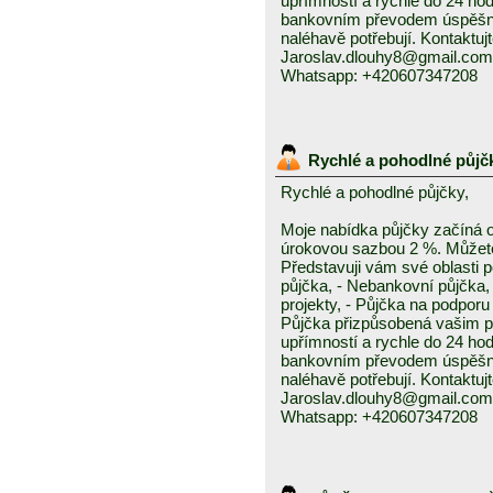
upřímností a rychle do 24 ho
bankovním převodem úspěšně a
naléhavě potřebují. Kontaktuj
Jaroslav.dlouhy8@gmail.com
Whatsapp: +420607347208
Rychlé a pohodlné půjč
Rychlé a pohodlné půjčky,
Moje nabídka půjčky začíná 
úrokovou sazbou 2 %. Můžete 
Představuji vám své oblasti 
půjčka, - Nebankovní půjčka,
projekty, - Půjčka na podporu 
Půjčka přizpůsobená vašim p
upřímností a rychle do 24 ho
bankovním převodem úspěšně a
naléhavě potřebují. Kontaktuj
Jaroslav.dlouhy8@gmail.com
Whatsapp: +420607347208