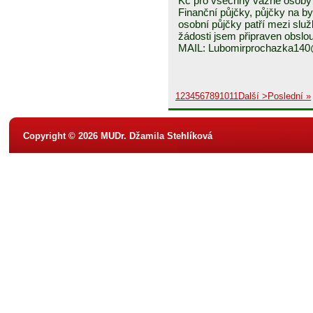
Kč pro všechny vážné osoby 
Finanční půjčky, půjčky na byd
osobní půjčky patří mezi služ
žádosti jsem připraven obslou
MAIL: Lubomirprochazka14
1
2
3
4
5
6
7
8
9
10
11
Další >
Poslední »
Copyright © 2026 MUDr. Džamila Stehlíková