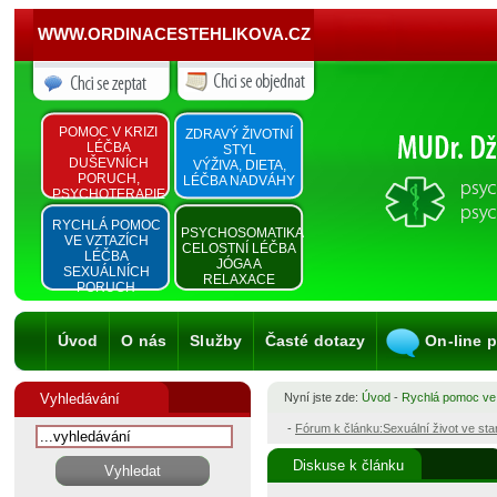
WWW.ORDINACESTEHLIKOVA.CZ
POMOC V KRIZI
ZDRAVÝ ŽIVOTNÍ
LÉČBA
STYL
DUŠEVNÍCH
VÝŽIVA, DIETA,
PORUCH,
LÉČBA NADVÁHY
PSYCHOTERAPIE
RYCHLÁ POMOC
PSYCHOSOMATIKA
VE VZTAZÍCH
CELOSTNÍ LÉČBA
LÉČBA
JÓGA A
SEXUÁLNÍCH
RELAXACE
PORUCH
Úvod
O nás
Služby
Časté dotazy
On-line 
Vyhledávání
Nyní jste zde:
Úvod
-
Rychlá pomoc ve
-
Fórum k článku:Sexuální život ve st
Diskuse k článku