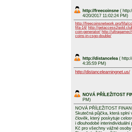
http://freecoinsne
(
http:
4/20/2017 11:02:24 PM)
http://freecoinsnetwork.pro/fifa/c
fifa-14/
http://getaccess2gold.club
coin-generator/
http://ultragamech
coins-in-csgo-double/
http://distancelea
(
http:/
4:35:59 PM)
http://distancelearningnet.us/
NOVÁ PŘÍLEŽITOST F
PM)
NOVÁ PŘÍLEŽITOST FINA
Skutečná půjčka, která spln
člověk, který poskytuje celo
i dlouhodobé interindividuáln
Kč pro všechny vážné osoby 