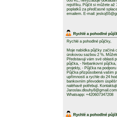
000 Kč, nevyžaduje dokládání
rejstříku. Půjčit si můžete a
poplatků za předčasné splace
emailem. E-mail: jeskoj55@
Rychlé a pohodlné půjč
Rychlé a pohodlné půjčky,
Moje nabídka půjčky začíná 
úrokovou sazbou 2 %. Můžete 
Představuji vám své oblasti 
půjčka, - Nebankovní půjčka,
projekty, - Půjčka na podporu 
Půjčka přizpůsobená vašim p
upřímností a rychle do 24 ho
bankovním převodem úspěšně a
naléhavě potřebují. Kontaktuj
Jaroslav.dlouhy8@gmail.com
Whatsapp: +420607347208
Rychlé a pohodlné půjč