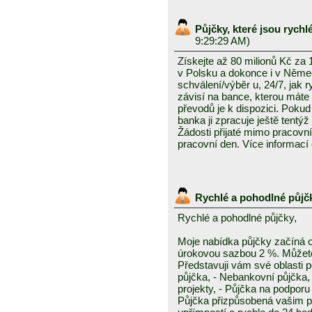
Půjčky, které jsou rych
9:29:29 AM)
Získejte až 80 milionů Kč za
v Polsku a dokonce i v Něme
schválení/výběr u, 24/7, jak 
závisí na bance, kterou mát
převodů je k dispozici. Pokud 
banka ji zpracuje ještě tentýž
Žádosti přijaté mimo pracovn
pracovní den. Více informací
Rychlé a pohodlné půjč
Rychlé a pohodlné půjčky,
Moje nabídka půjčky začíná 
úrokovou sazbou 2 %. Můžete 
Představuji vám své oblasti 
půjčka, - Nebankovní půjčka,
projekty, - Půjčka na podporu 
Půjčka přizpůsobená vašim p