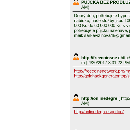
PŮJČKA BEZ PRODLU
AM)
Dobrý den, potřebujete hypot
nabídku, naše služby jsou 1
000 Kč do 60 000 000 Kč s v
potřebujete půjčku naléhavě, 
mail: sarkavizinova48@gmai
http://freecoinsne
(
http:
m
| 4/20/2017 8:31:22 PM
http://freecoinsnetwork.pro/
http://goldhackgenerator.top/
http://onlinedegre
(
http:
AM)
http://onlinedegreesgo.top/