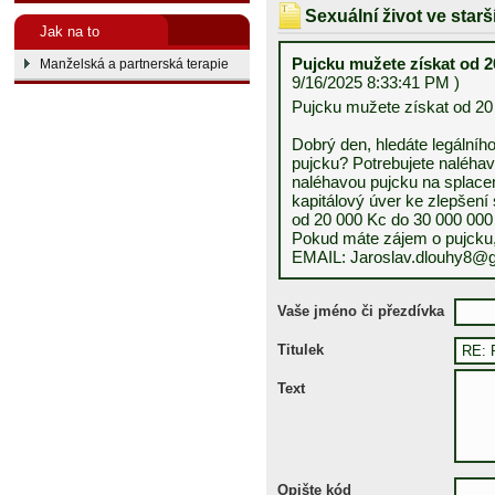
Sexuální život ve star
Jak na to
Pujcku mužete získat od 2
Manželská a partnerská terapie
9/16/2025 8:33:41 PM )
Pujcku mužete získat od 20
Dobrý den, hledáte legálního
pujcku? Potrebujete naléha
naléhavou pujcku na splace
kapitálový úver ke zlepšen
od 20 000 Kc do 30 000 000
Pokud máte zájem o pujcku, 
EMAIL: Jaroslav.dlouhy8@
Vaše jméno či přezdívka
Titulek
Text
Opište kód