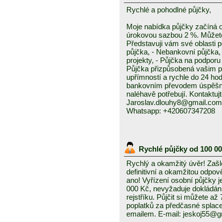
Rychlé a pohodlné půjčky,
Moje nabídka půjčky začíná 
úrokovou sazbou 2 %. Můžete 
Představuji vám své oblasti 
půjčka, - Nebankovní půjčka,
projekty, - Půjčka na podporu 
Půjčka přizpůsobená vašim p
upřímností a rychle do 24 ho
bankovním převodem úspěšně a
naléhavě potřebují. Kontaktuj
Jaroslav.dlouhy8@gmail.com
Whatsapp: +420607347208
Rychlé půjčky od 100 0
Rychlý a okamžitý úvěr! Zašle
definitivní a okamžitou odpo
ano! Vyřízení osobní půjčky j
000 Kč, nevyžaduje dokládání
rejstříku. Půjčit si můžete a
poplatků za předčasné splace
emailem. E-mail: jeskoj55@