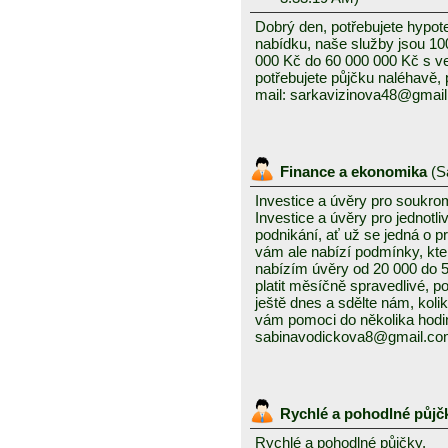
Dobrý den, potřebujete hypot
nabídku, naše služby jsou 1
000 Kč do 60 000 000 Kč s v
potřebujete půjčku naléhavě, 
mail: sarkavizinova48@gmai
Finance a ekonomika
(
S
Investice a úvěry pro soukro
Investice a úvěry pro jednotl
podnikání, ať už se jedná o 
vám ale nabízí podmínky, kte
nabízím úvěry od 20 000 do
platit měsíčně spravedlivé, po
ještě dnes a sdělte nám, kolik
vám pomoci do několika hodin
sabinavodickova8@gmail.c
Rychlé a pohodlné půjč
Rychlé a pohodlné půjčky,