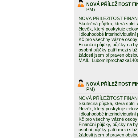
NOVÁ PŘÍLEŽITOST F
PM)
NOVÁ PŘÍLEŽITOST FINA
Skutečná půjčka, která spln
člověk, který poskytuje celo
i dlouhodobé interindividuáln
Kč pro všechny vážné osoby 
Finanční půjčky, půjčky na byd
osobní půjčky patří mezi služ
žádosti jsem připraven obslou
MAIL: Lubomirprochazka14
NOVÁ PŘÍLEŽITOST F
PM)
NOVÁ PŘÍLEŽITOST FINA
Skutečná půjčka, která spln
člověk, který poskytuje celo
i dlouhodobé interindividuáln
Kč pro všechny vážné osoby 
Finanční půjčky, půjčky na byd
osobní půjčky patří mezi služ
žádosti jsem připraven obslou