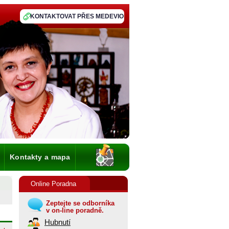
KONTAKTOVAT PŘES MEDEVIO
Kontakty a mapa
Online Poradna
Zeptejte se odborníka
v on-line poradně.
Hubnutí