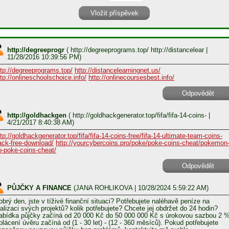
http://degreeprogr
(
http://degreeprograms.top/ http://distancelear
|
11/28/2016 10:39:56 PM)
ttp://degreeprograms.top/
http://distancelearningnet.us/
ttp://onlineschoolschoice.info/
http://onlinecoursesbest.info/
Odpovědět
http://goldhackgen
(
http://goldhackgenerator.top/fifa/fifa-14-coins-
|
4/21/2017 8:40:38 AM)
ttp://goldhackgenerator.top/fifa/fifa-14-coins-free/fifa-14-ultimate-team-coins-
ack-free-download/
http://yourcybercoins.pro/poke/poke-coins-cheat/pokemon
o-poke-coins-cheat/
Odpovědět
PŮJČKY A FINANCE
(
JANA ROHLIKOVA
| 10/28/2024 5:59:22 AM)
obrý den, jste v tíživé finanční situaci? Potřebujete naléhavě peníze na
ealizaci svých projektů? kolik potřebujete? Chcete jej obdržet do 24 hodin?
abídka půjčky začíná od 20 000 Kč do 50 000 000 Kč s úrokovou sazbou 2 %
plácení úvěru začíná od (1 - 30 let) - (12 - 360 měsíců). Pokud potřebujete