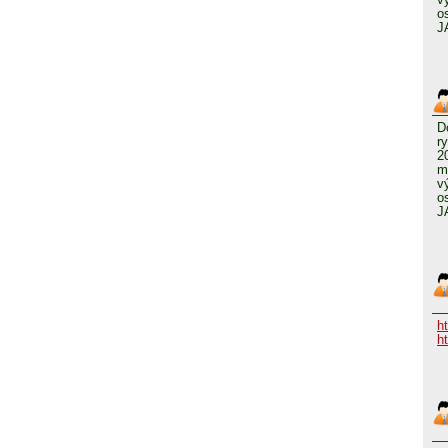
o
J
D
r
2
m
v
o
J
h
h