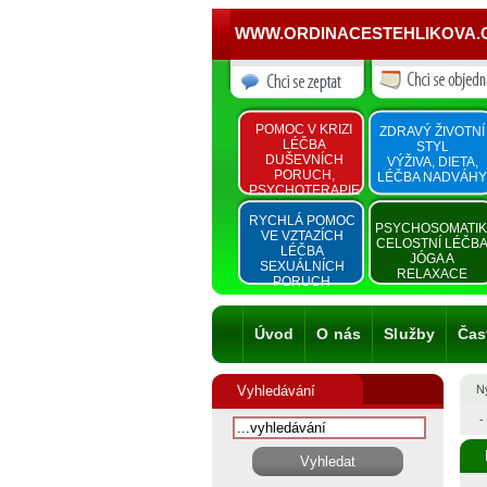
WWW.ORDINACESTEHLIKOVA.
POMOC V KRIZI
ZDRAVÝ ŽIVOTNÍ
LÉČBA
STYL
DUŠEVNÍCH
VÝŽIVA, DIETA,
PORUCH,
LÉČBA NADVÁHY
PSYCHOTERAPIE
RYCHLÁ POMOC
PSYCHOSOMATI
VE VZTAZÍCH
CELOSTNÍ LÉČB
LÉČBA
JÓGA A
SEXUÁLNÍCH
RELAXACE
PORUCH
Úvod
O nás
Služby
Čas
Vyhledávání
Ny
-