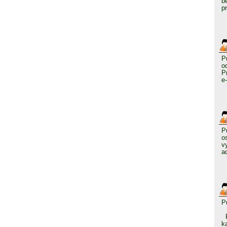
b
p
P
o
P
e
P
o
v
a
P
P
k