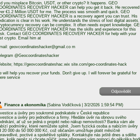
id you misplace Bitcoin, USDT, or other crypto? It happens. GEO
OORDINATES RECOVERY HACKER can help you get it back. He recovered
ver €1.2 Million USDT for me. The process was smooth and quick. GEO
OORDINATES RECOVERY HACKER is a recovery agent you can trust. His
edication is clear in his work. He understands the stress of lost digital assets.
ryptocurrency recovery can be complex. It often needs expert knowledge. G
OORDINATES RECOVERY HACKER has the skills and experience for this
ask. Contact GEO COORDINATES RECOVERY HACKER for help with your
ost crypto. Email him at
mail: geovcoordinateshacker@gmail.co m
elegram @Geocoordinateshacker
ebsite; https://geovcoordinateshac.wix site.com/geo-coordinates-hack
 will help you recover your funds. Don't give up. I will forever be grateful for
here service
Odpovědět
Finance a ekonomika
(
Sabina Vodičková
| 3/2/2026 1:59:54 PM)
nvestice a úvěry pro soukromé podnikatele v České republice
nvestice a úvěry pro jednotlivce a firmy. Hledáte úvěr na obnovu svého
odnikání, ať už se jedná o projekt nebo nákup nemovitosti? Banka vám ale
abízí podmínky, které nemůžete splnit. Jsem fyzická osoba a nabízím úvěry
d 20 000 do 50 000 000 Kč, což občanům umožňuje platit měsíčně
pravedlivé, poctivé a spolehlivé splátky. Kontaktujte nás ještě dnes a sdělte
ám, kolik peněz si chcete půjčit; jsme připraveni vám pomoci do několika hod