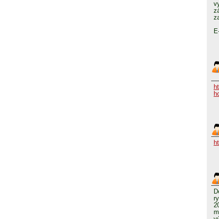
v
z
z
E
h
h
h
D
r
2
m
v