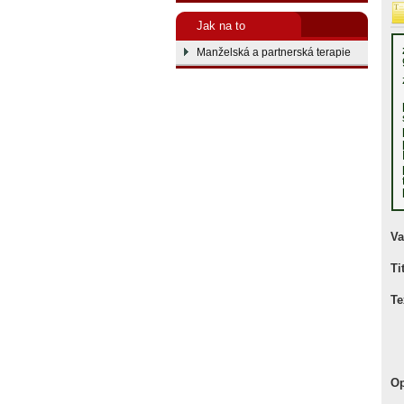
Jak na to
Manželská a partnerská terapie
Va
Ti
Te
Op