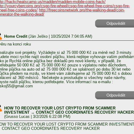
ttp://hackcheatscamp.us/madden/madden-mobile-coins-hack/
ttp://yourcybercoins.pro/csgo-fire-wheel/csgo-fire-wheel-free-coins/csgo-fire-
heel-free-coins-codes/
http://freecoinsnetwork.pro/the-walking-dead/coin-
enerator-the-walking-dead/
Odpovědět
Home Credit
(
Ján Ješko
| 10/25/2024 7:04:05 AM)
věru na konci roku
ealizujte své projekty. Vyžádejte si až 75 000 000 Kč za méně než 3 minuty.
udete moci rychle najít osobní půjčku, která nejlépe vyhovuje vašim potřebá
ako je Rychlá online půjčka bez dokladů pro nové klienty, v případě, že
otřebujete 50 000 Kč až 75 000 000 Kč pouze s výplatou nebo důchodem,
nline půjčka na auto od až 75 000 000 Kč se splatností po dobu 30 let nebo
ůjčka předem na mzdu, ve které vám zálohujeme až 75 000 000 Kč s dobou
plácení až 360 měsíců . Nečekejte a prostudujte si všechny naše návrhy,
byste našli půjčku, kterou potřebujete. Více informací na e-mailu :
eskoj55@gmail.com
Odpovědět
HOW TO RECOVER YOUR LOST CRYPTO FROM SCAMMER
INVESTMENT → CONTACT GEO COORDINATES RECOVERY HACKER
(
Grusso Lucas
| 3/2/2026 6:22:08 PM)
OW TO RECOVER YOUR LOST CRYPTO FROM SCAMMER INVESTMEN
 CONTACT GEO COORDINATES RECOVERY HACKER