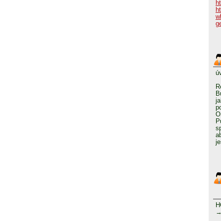
h
h
w
g
ú
R
B
j
p
O
P
s
a
j
H
→