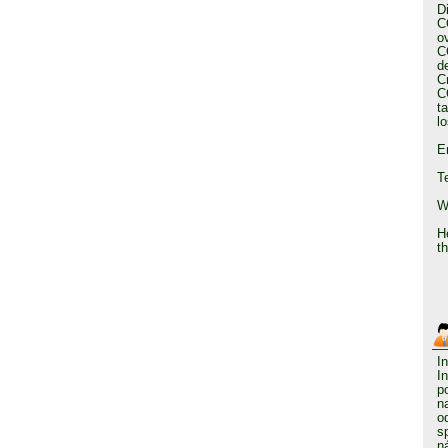
D
C
o
C
d
C
C
t
l
E
T
W
He
t
I
I
p
n
o
s
n