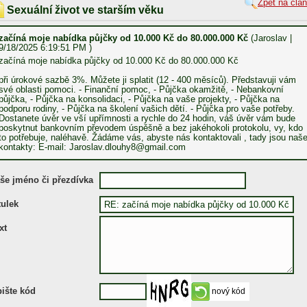
Zpět na člá
Sexuální život ve starším věku
začíná moje nabídka půjčky od 10.000 Kč do 80.000.000 Kč
(Jaroslav |
9/18/2025 6:19:51 PM )
začíná moje nabídka půjčky od 10.000 Kč do 80.000.000 Kč
při úrokové sazbě 3%. Můžete ji splatit (12 - 400 měsíců). Představuji vám
své oblasti pomoci. - Finanční pomoc, - Půjčka okamžitě, - Nebankovní
půjčka, - Půjčka na konsolidaci, - Půjčka na vaše projekty, - Půjčka na
podporu rodiny, - Půjčka na školení vašich dětí. - Půjčka pro vaše potřeby.
Dostanete úvěr ve vší upřímnosti a rychle do 24 hodin, váš úvěr vám bude
poskytnut bankovním převodem úspěšně a bez jakéhokoli protokolu, vy, kdo
to potřebuje, naléhavě. Žádáme vás, abyste nás kontaktovali , tady jsou naš
kontakty: E-mail: Jaroslav.dlouhy8@gmail.com
še jméno či přezdívka
tulek
xt
ište kód