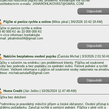
ezpečnou nouzovou půjčku bez problémů, kontaktujte mě rychle
rostřednictvím e-mailu: JANAROHLIKOVA57@GMAIL.COM
Odpovědět
Půjčte si peníze rychle a online
(
Milos pikal
| 3/6/2026 10:42:18 AM)
ůjčte si peníze rychle a online
d 40 000 Kč do 10 000 000 Kč
ro více informací kontaktujte
-mail: pikalmilos04@gmail.com
Odpovědět
Nabízím bezplatnou osobní pujcku
(
Častula Michal
| 3/3/2026 2:01:50 A
ůjčky s ručením na směnku i pro problémové klienty. Půjčka od soukromé
soby bez podvodu a bez poplatku za sjednání úvěru. Férové ​​jednání a rychlé
yřízení. Veškeré informace o půjčce od soukromé osoby naleznete na emailo
drese: michalcastula45@gmail.com
Odpovědět
Home Credit
(
Ján Ješko
| 10/26/2024 11:47:49 AM)
ůjčka bez doložení
odmínkou je pravidelný měsíční příjem a české občanství. Osobní přístup k
aždému požadavku. Zaručuji rychlé a seriózní jednání. Půjčka v plné výši a