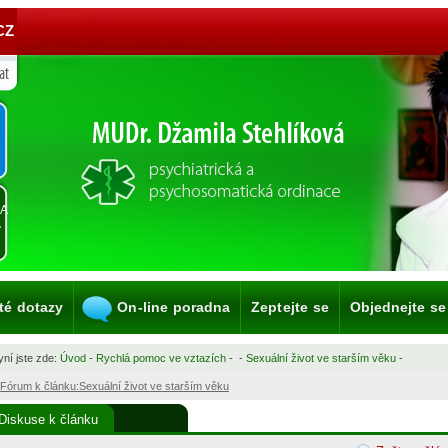
CZ
KA
A
té dotazy
On-line poradna
Zeptejte se
Objednejte se
ní jste zde:
Úvod
-
Rychlá pomoc ve vztazích
-
-
Sexuální život ve starším věku
-
Fórum k článku:Sexuální život ve starším věku
Diskuse k článku