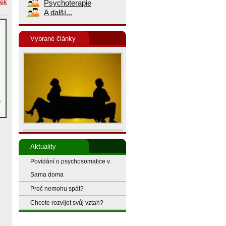
nek
Psychoterapie
A další...
Vybrané články
e
Aktuality
Povídání o psychosomatice v
Sama doma
Proč nemohu spát?
Chcete rozvíjet svůj vztah?