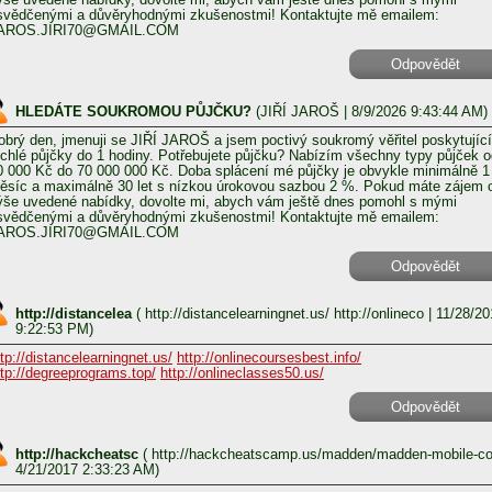
svědčenými a důvěryhodnými zkušenostmi! Kontaktujte mě emailem:
AROS.JIRI70@GMAIL.COM
Odpovědět
HLEDÁTE SOUKROMOU PŮJČKU?
(
JIŘÍ JAROŠ
| 8/9/2026 9:43:44 AM)
obrý den, jmenuji se JIŘÍ JAROŠ a jsem poctivý soukromý věřitel poskytující
ychlé půjčky do 1 hodiny. Potřebujete půjčku? Nabízím všechny typy půjček o
0 000 Kč do 70 000 000 Kč. Doba splácení mé půjčky je obvykle minimálně 1
ěsíc a maximálně 30 let s nízkou úrokovou sazbou 2 %. Pokud máte zájem 
ýše uvedené nabídky, dovolte mi, abych vám ještě dnes pomohl s mými
svědčenými a důvěryhodnými zkušenostmi! Kontaktujte mě emailem:
AROS.JIRI70@GMAIL.COM
Odpovědět
http://distancelea
(
http://distancelearningnet.us/ http://onlineco
| 11/28/20
9:22:53 PM)
ttp://distancelearningnet.us/
http://onlinecoursesbest.info/
ttp://degreeprograms.top/
http://onlineclasses50.us/
Odpovědět
http://hackcheatsc
(
http://hackcheatscamp.us/madden/madden-mobile-c
4/21/2017 2:33:23 AM)