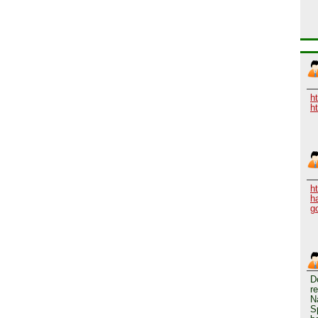
h
h
h
h
g
D
r
N
S