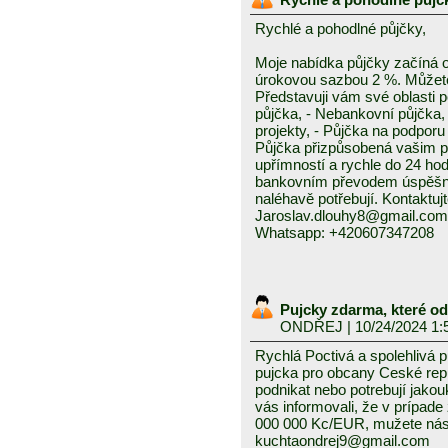
Rychlé a pohodlné půjčky,
Moje nabídka půjčky začíná 
úrokovou sazbou 2 %. Můžete 
Představuji vám své oblasti 
půjčka, - Nebankovní půjčka,
projekty, - Půjčka na podporu 
Půjčka přizpůsobená vašim p
upřímností a rychle do 24 ho
bankovním převodem úspěšně a
naléhavě potřebují. Kontaktuj
Jaroslav.dlouhy8@gmail.com
Whatsapp: +420607347208
Pujcky zdarma, které o
ONDŘEJ
| 10/24/2024 1:
Rychlá Poctivá a spolehlivá 
pujcka pro obcany Ceské repub
podnikat nebo potrebují jako
vás informovali, že v prípad
000 000 Kc/EUR, mužete nás 
kuchtaondrej9@gmail.com