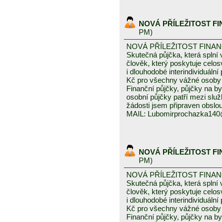
NOVÁ PŘÍLEŽITOST F
PM)
NOVÁ PŘÍLEŽITOST FINA
Skutečná půjčka, která spln
člověk, který poskytuje celo
i dlouhodobé interindividuáln
Kč pro všechny vážné osoby 
Finanční půjčky, půjčky na byd
osobní půjčky patří mezi služ
žádosti jsem připraven obslou
MAIL: Lubomirprochazka14
NOVÁ PŘÍLEŽITOST F
PM)
NOVÁ PŘÍLEŽITOST FINA
Skutečná půjčka, která spln
člověk, který poskytuje celo
i dlouhodobé interindividuáln
Kč pro všechny vážné osoby 
Finanční půjčky, půjčky na byd