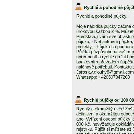
Rychlé a pohodlné půjč
Rychlé a pohodlné půjčky,
Moje nabídka půjčky začíná 
úrokovou sazbou 2 %. Můžete 
Představuji vám své oblasti 
půjčka, - Nebankovní půjčka,
projekty, - Půjčka na podporu 
Půjčka přizpůsobená vašim p
upřímností a rychle do 24 ho
bankovním převodem úspěšně a
naléhavě potřebují. Kontaktuj
Jaroslav.dlouhy8@gmail.com
Whatsapp: +420607347208
Rychlé půjčky od 100 0
Rychlý a okamžitý úvěr! Zašle
definitivní a okamžitou odpo
ano! Vyřízení osobní půjčky j
000 Kč, nevyžaduje dokládání
rejstříku. Půjčit si můžete a