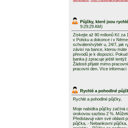
Půjčky, které jsou rych
9:29:29 AM)
Získejte až 80 milionů Kč za
v Polsku a dokonce i v Něme
schválení/výběr u, 24/7, jak 
závisí na bance, kterou mát
převodů je k dispozici. Pokud 
banka ji zpracuje ještě tentýž
Žádosti přijaté mimo pracovn
pracovní den. Více informací
Rychlé a pohodlné půjč
Rychlé a pohodlné půjčky,
Moje nabídka půjčky začíná 
úrokovou sazbou 2 %. Můžete 
Představuji vám své oblasti 
půjčka, - Nebankovní půjčka,