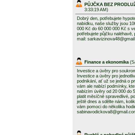
PŮJČKA BEZ PRODLU
3:33:19 AM)
Dobrý den, potřebujete hypot
nabídku, naše služby jsou 1
000 Kč do 60 000 000 Kč s v
potřebujete půjčku naléhavě, 
mail: sarkavizinova48@gmai
Finance a ekonomika
(
S
Investice a úvěry pro soukro
Investice a úvěry pro jednotl
podnikání, ať už se jedná o 
vám ale nabízí podmínky, kte
nabízím úvěry od 20 000 do
platit měsíčně spravedlivé, po
ještě dnes a sdělte nám, kolik
vám pomoci do několika hodin
sabinavodickova8@gmail.c
Rychlé a pohodlné půjč