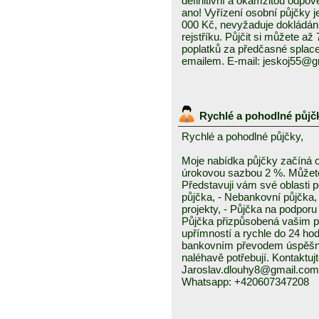
definitivní a okamžitou odpo
ano! Vyřízení osobní půjčky j
000 Kč, nevyžaduje dokládání
rejstříku. Půjčit si můžete a
poplatků za předčasné splace
emailem. E-mail: jeskoj55@
Rychlé a pohodlné půjč
Rychlé a pohodlné půjčky,
Moje nabídka půjčky začíná 
úrokovou sazbou 2 %. Můžete 
Představuji vám své oblasti 
půjčka, - Nebankovní půjčka,
projekty, - Půjčka na podporu 
Půjčka přizpůsobená vašim p
upřímností a rychle do 24 ho
bankovním převodem úspěšně a
naléhavě potřebují. Kontaktuj
Jaroslav.dlouhy8@gmail.com
Whatsapp: +420607347208