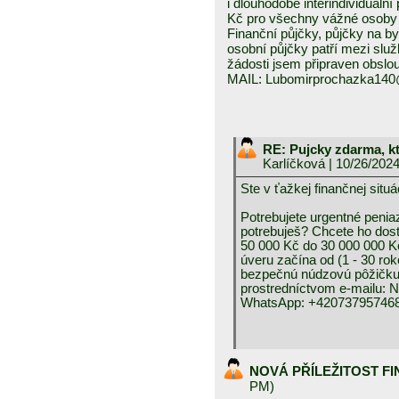
i dlouhodobé interindividuáln
Kč pro všechny vážné osoby 
Finanční půjčky, půjčky na byd
osobní půjčky patří mezi služ
žádosti jsem připraven obslou
MAIL: Lubomirprochazka14
RE: Pujcky zdarma, k
Karlíčková
| 10/26/202
Ste v ťažkej finančnej 
Potrebujete urgentné peniaz
potrebuješ? Chcete ho dos
50 000 Kč do 30 000 000 K
úveru začína od (1 - 30 rok
bezpečnú núdzovú pôžičku 
prostredníctvom e-mai
WhatsApp: +420737957468
NOVÁ PŘÍLEŽITOST F
PM)