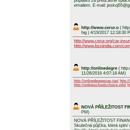
poplatků za předčasné splace
emailem. E-mail: jeskoj55@
http://www.cerur.o
(
http
hig
| 4/19/2017 12:18:30 
http://www.cerur.org/car-insu
http://www.bssiindia.com/com
http://onlinedegre
(
http:
11/28/2016 4:07:18 AM)
http://onlinedegreesgo.top/
http:/
http://onlineschoolschoice.info/
h
NOVÁ PŘÍLEŽITOST F
PM)
NOVÁ PŘÍLEŽITOST FINA
Skutečná půjčka, která spln