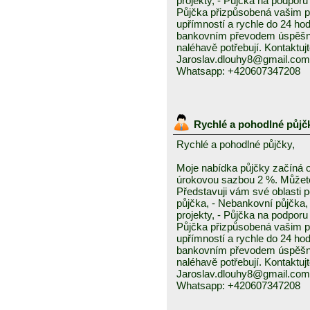
projekty, - Půjčka na podporu 
Půjčka přizpůsobená vašim p
upřímností a rychle do 24 ho
bankovním převodem úspěšně a
naléhavě potřebují. Kontaktuj
Jaroslav.dlouhy8@gmail.com
Whatsapp: +420607347208
Rychlé a pohodlné půjč
Rychlé a pohodlné půjčky,
Moje nabídka půjčky začíná 
úrokovou sazbou 2 %. Můžete 
Představuji vám své oblasti 
půjčka, - Nebankovní půjčka,
projekty, - Půjčka na podporu 
Půjčka přizpůsobená vašim p
upřímností a rychle do 24 ho
bankovním převodem úspěšně a
naléhavě potřebují. Kontaktuj
Jaroslav.dlouhy8@gmail.com
Whatsapp: +420607347208