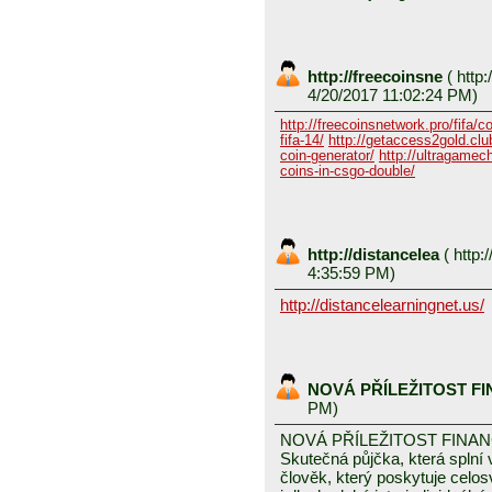
http://freecoinsne
(
http:
4/20/2017 11:02:24 PM)
http://freecoinsnetwork.pro/fifa/c
fifa-14/
http://getaccess2gold.club
coin-generator/
http://ultragamech
coins-in-csgo-double/
http://distancelea
(
http:/
4:35:59 PM)
http://distancelearningnet.us/
NOVÁ PŘÍLEŽITOST F
PM)
NOVÁ PŘÍLEŽITOST FINA
Skutečná půjčka, která spln
člověk, který poskytuje celo