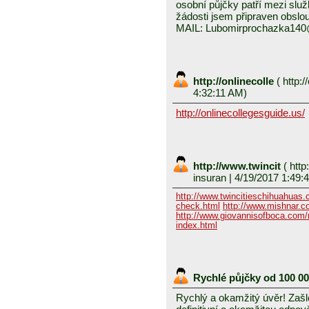
osobní půjčky patří mezi služ
žádosti jsem připraven obslou
MAIL: Lubomirprochazka14
http://onlinecolle
(
http:/
4:32:11 AM)
http://onlinecollegesguide.us/
http://www.twincit
(
http
insuran
| 4/19/2017 1:49:
http://www.twincitieschihuahuas
check.html
http://www.mishnar.c
http://www.giovannisofboca.com/r
index.html
Rychlé půjčky od 100 0
Rychlý a okamžitý úvěr! Zašle