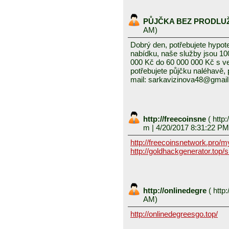
PŮJČKA BEZ PRODLU
AM)
Dobrý den, potřebujete hypot
nabídku, naše služby jsou 1
000 Kč do 60 000 000 Kč s v
potřebujete půjčku naléhavě, 
mail: sarkavizinova48@gmai
http://freecoinsne
(
http:
m
| 4/20/2017 8:31:22 PM
http://freecoinsnetwork.pro/
http://goldhackgenerator.top/
http://onlinedegre
(
http:
AM)
http://onlinedegreesgo.top/