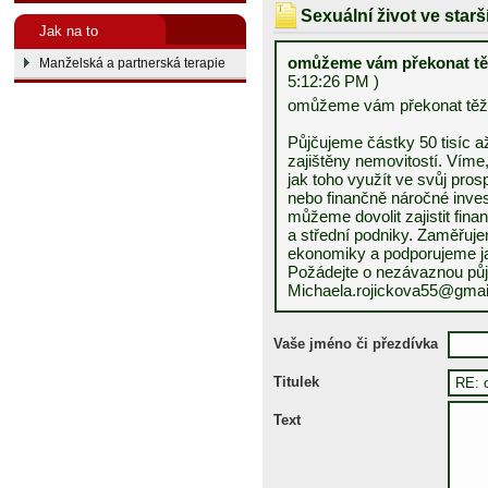
Sexuální život ve star
Jak na to
omůžeme vám překonat tě
Manželská a partnerská terapie
5:12:26 PM )
omůžeme vám překonat těž
Půjčujeme částky 50 tisíc a
zajištěny nemovitostí. Víme
jak toho využít ve svůj pro
nebo finančně náročné inves
můžeme dovolit zajistit fina
a střední podniky. Zaměřuje
ekonomiky a podporujeme ja
Požádejte o nezávaznou půj
Michaela.rojickova55@gma
Vaše jméno či přezdívka
Titulek
Text