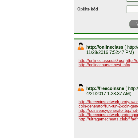
Opište kód
http://onlineclass
(
http:/
11/28/2016 7:52:47 PM)
http://onlineclasses50.us/
http://
http://onlinecoursesbest.info/
http://freecoinsne
(
http:
4/21/2017 1:28:37 AM)
http://freecoinsnetwork.pro/yowor
coin-generator/fun-run-2-coin-gen
http://coinseasygenerator.top/hot
http://freecoinsnetwork.pro/dragon
http://ultragamecheats.club/fifa/fi