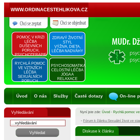
WWW.ORDINACESTEHLIKOVA.CZ
POMOC V KRIZI
ZDRAVÝ ŽIVOTNÍ
LÉČBA
STYL
DUŠEVNÍCH
VÝŽIVA, DIETA,
PORUCH,
LÉČBA NADVÁHY
PSYCHOTERAPIE
RYCHLÁ POMOC
PSYCHOSOMATIKA
VE VZTAZÍCH
CELOSTNÍ LÉČBA
LÉČBA
JÓGA A
SEXUÁLNÍCH
RELAXACE
PORUCH
Úvod
O nás
Služby
Časté dotazy
On-line 
Vyhledávání
Nyní jste zde:
Úvod
-
Rychlá pomoc ve
-
Fórum k článku:Sexuální život ve st
Diskuse k článku