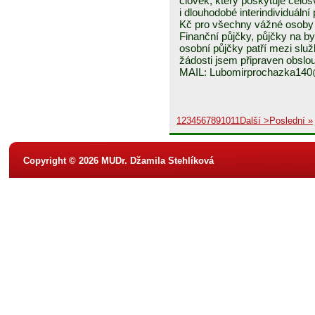
člověk, který poskytuje celo
i dlouhodobé interindividuáln
Kč pro všechny vážné osoby 
Finanční půjčky, půjčky na byd
osobní půjčky patří mezi služ
žádosti jsem připraven obslou
MAIL: Lubomirprochazka14
1
2
3
4
5
6
7
8
9
10
11
Další >
Poslední »
Copyright © 2026 MUDr. Džamila Stehlíková