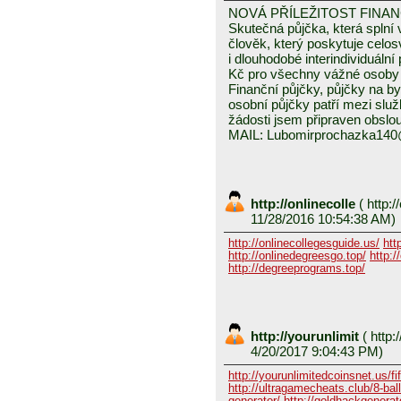
NOVÁ PŘÍLEŽITOST FINA
Skutečná půjčka, která spln
člověk, který poskytuje celo
i dlouhodobé interindividuáln
Kč pro všechny vážné osoby 
Finanční půjčky, půjčky na byd
osobní půjčky patří mezi služ
žádosti jsem připraven obslou
MAIL: Lubomirprochazka14
http://onlinecolle
(
http:/
11/28/2016 10:54:38 AM)
http://onlinecollegesguide.us/
htt
http://onlinedegreesgo.top/
http:/
http://degreeprograms.top/
http://yourunlimit
(
http:/
4/20/2017 9:04:43 PM)
http://yourunlimitedcoinsnet.us/fif
http://ultragamecheats.club/8-ball/
generator/
http://goldhackgenerator