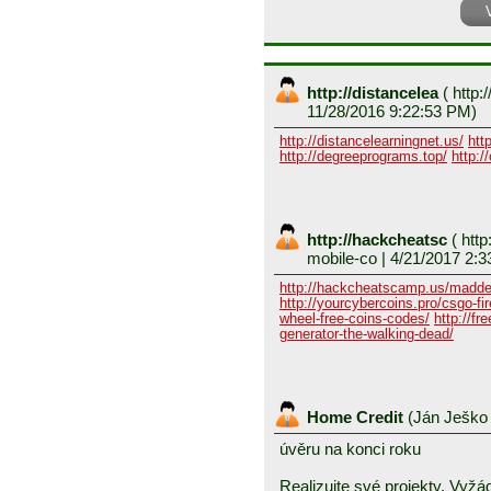
http://distancelea
(
http:/
11/28/2016 9:22:53 PM)
http://distancelearningnet.us/
htt
http://degreeprograms.top/
http:/
http://hackcheatsc
(
http
mobile-co
| 4/21/2017 2:3
http://hackcheatscamp.us/madde
http://yourcybercoins.pro/csgo-fir
wheel-free-coins-codes/
http://fr
generator-the-walking-dead/
Home Credit
(
Ján Ješk
úvěru na konci roku
Realizujte své projekty. Vyž