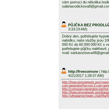
vám pomoci do několika hodin
sabinavodickova8@gmail.c
PŮJČKA BEZ PRODLU
3:33:19 AM)
Dobrý den, potřebujete hypot
nabídku, naše služby jsou 1
000 Kč do 60 000 000 Kč s v
potřebujete půjčku naléhavě, 
mail: sarkavizinova48@gmai
http://freecoinsne
(
http:
4/21/2017 1:28:37 AM)
http://freecoinsnetwork.pro/yowor
coin-generator/fun-run-2-coin-gen
http://coinseasygenerator.top/hot
http://freecoinsnetwork.pro/dragon
http://ultragamecheats.club/fifa/fi