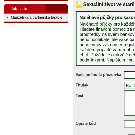
Sexuální život ve star
Jak na to
Naléhavé půjčky pro kaž
Manželská a partnerská terapie
Naléhavé půjčky pro každé
Hledáte finanční pomoc za 
prostředky na svém bankov
nebo podnikáte, ale vaše b
nepříjemný záznam v registr
každém případě vám mohu s 
chtít. Požádejte o skvělé n
podmínkami. Napište mi na 
Vaše jméno či přezdívka
Titulek
Text
Opište kód