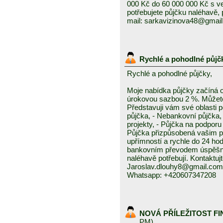
000 Kč do 60 000 000 Kč s v
potřebujete půjčku naléhavě, 
mail: sarkavizinova48@gmai
Rychlé a pohodlné půjč
Rychlé a pohodlné půjčky,
Moje nabídka půjčky začíná 
úrokovou sazbou 2 %. Můžete 
Představuji vám své oblasti 
půjčka, - Nebankovní půjčka,
projekty, - Půjčka na podporu 
Půjčka přizpůsobená vašim p
upřímností a rychle do 24 ho
bankovním převodem úspěšně a
naléhavě potřebují. Kontaktuj
Jaroslav.dlouhy8@gmail.com
Whatsapp: +420607347208
NOVÁ PŘÍLEŽITOST F
PM)