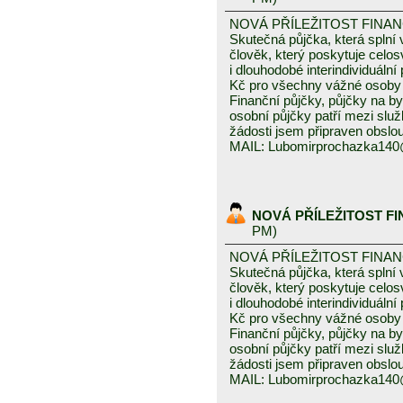
NOVÁ PŘÍLEŽITOST FINA
Skutečná půjčka, která spln
člověk, který poskytuje celo
i dlouhodobé interindividuáln
Kč pro všechny vážné osoby 
Finanční půjčky, půjčky na byd
osobní půjčky patří mezi služ
žádosti jsem připraven obslou
MAIL: Lubomirprochazka14
NOVÁ PŘÍLEŽITOST F
PM)
NOVÁ PŘÍLEŽITOST FINA
Skutečná půjčka, která spln
člověk, který poskytuje celo
i dlouhodobé interindividuáln
Kč pro všechny vážné osoby 
Finanční půjčky, půjčky na byd
osobní půjčky patří mezi služ
žádosti jsem připraven obslou
MAIL: Lubomirprochazka14