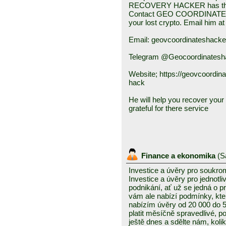
RECOVERY HACKER has the sk
Contact GEO COORDINATES
your lost crypto. Email him at
Email: geovcoordinateshack
Telegram @Geocoordinatesh
Website; https://geovcoordin
hack
He will help you recover your f
grateful for there service
Finance a ekonomika
(
S
Investice a úvěry pro soukro
Investice a úvěry pro jednotl
podnikání, ať už se jedná o 
vám ale nabízí podmínky, kte
nabízím úvěry od 20 000 do
platit měsíčně spravedlivé, po
ještě dnes a sdělte nám, kolik