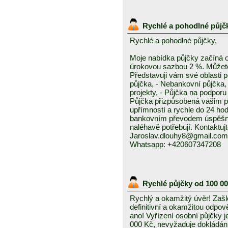
Rychlé a pohodlné půjč
Rychlé a pohodlné půjčky,
Moje nabídka půjčky začíná 
úrokovou sazbou 2 %. Můžete 
Představuji vám své oblasti 
půjčka, - Nebankovní půjčka,
projekty, - Půjčka na podporu 
Půjčka přizpůsobená vašim p
upřímností a rychle do 24 ho
bankovním převodem úspěšně a
naléhavě potřebují. Kontaktuj
Jaroslav.dlouhy8@gmail.com
Whatsapp: +420607347208
Rychlé půjčky od 100 0
Rychlý a okamžitý úvěr! Zašle
definitivní a okamžitou odpo
ano! Vyřízení osobní půjčky j
000 Kč, nevyžaduje dokládání