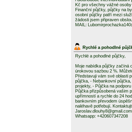
Kč pro všechny vážné osoby 
Finanční půjčky, půjčky na byd
osobní půjčky patří mezi služ
žádosti jsem připraven obslou
MAIL: Lubomirprochazka14
Rychlé a pohodlné půjč
Rychlé a pohodlné půjčky,
Moje nabídka půjčky začíná 
úrokovou sazbou 2 %. Můžete 
Představuji vám své oblasti 
půjčka, - Nebankovní půjčka,
projekty, - Půjčka na podporu 
Půjčka přizpůsobená vašim p
upřímností a rychle do 24 ho
bankovním převodem úspěšně a
naléhavě potřebují. Kontaktuj
Jaroslav.dlouhy8@gmail.com
Whatsapp: +420607347208