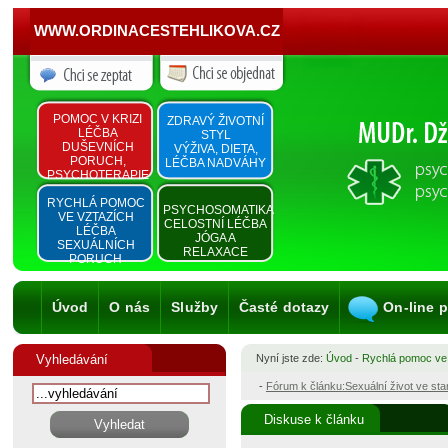
WWW.ORDINACESTEHLIKOVA.CZ
POMOC V KRIZI
ZDRAVÝ ŽIVOTNÍ
LÉČBA
STYL
DUŠEVNÍCH
VÝŽIVA, DIETA,
PORUCH,
LÉČBA NADVÁHY
PSYCHOTERAPIE
RYCHLÁ POMOC
PSYCHOSOMATIKA
VE VZTAZÍCH
CELOSTNÍ LÉČBA
LÉČBA
JÓGA A
SEXUÁLNÍCH
RELAXACE
PORUCH
Úvod
O nás
Služby
Časté dotazy
On-line 
Vyhledávání
Nyní jste zde:
Úvod
-
Rychlá pomoc ve
-
Fórum k článku:Sexuální život ve st
Diskuse k článku