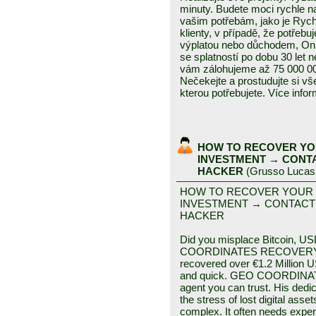
minuty. Budete moci rychle na
vašim potřebám, jako je Rych
klienty, v případě, že potřeb
výplatou nebo důchodem, Onl
se splatností po dobu 30 let
vám zálohujeme až 75 000 00
Nečekejte a prostudujte si vš
kterou potřebujete. Více inf
HOW TO RECOVER YO
INVESTMENT → CONT
HACKER
(
Grusso Lucas
HOW TO RECOVER YOUR
INVESTMENT → CONTACT
HACKER
Did you misplace Bitcoin, US
COORDINATES RECOVERY HA
recovered over €1.2 Million
and quick. GEO COORDINA
agent you can trust. His dedic
the stress of lost digital ass
complex. It often needs e