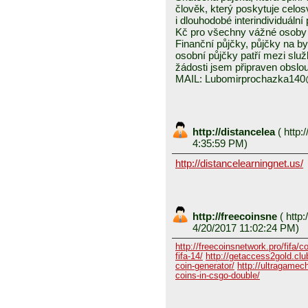
člověk, který poskytuje celo
i dlouhodobé interindividuáln
Kč pro všechny vážné osoby 
Finanční půjčky, půjčky na byd
osobní půjčky patří mezi služ
žádosti jsem připraven obslou
MAIL: Lubomirprochazka14
http://distancelea
(
http:/
4:35:59 PM)
http://distancelearningnet.us/
http://freecoinsne
(
http:
4/20/2017 11:02:24 PM)
http://freecoinsnetwork.pro/fifa/c
fifa-14/
http://getaccess2gold.club
coin-generator/
http://ultragamech
coins-in-csgo-double/