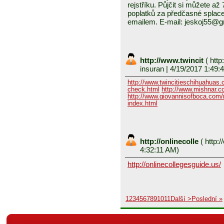
rejstříku. Půjčit si můžete a
poplatků za předčasné splace
emailem. E-mail: jeskoj55@
http://www.twincit
(
http
insuran
| 4/19/2017 1:49:
http://www.twincitieschihuahuas
check.html
http://www.mishnar.c
http://www.giovannisofboca.com/r
index.html
http://onlinecolle
(
http:/
4:32:11 AM)
http://onlinecollegesguide.us/
1
2
3
4
5
6
7
8
9
10
11
Další >
Poslední »