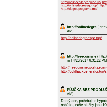
http://onlinecollegesguide.us/
htt
http://onlinedegreesgo.top/
http:/
http://degreeprograms.top/
http://onlinedegre
(
http:
AM)
http://onlinedegreesgo.top/
http://freecoinsne
(
http:
m
| 4/20/2017 8:31:22 PM
http://freecoinsnetwork.pro/
http://goldhackgenerator.top/
PŮJČKA BEZ PRODLU
AM)
Dobrý den, potřebujete hypot
nabídku, naše služby jsou 1