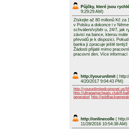
Půjčky, které jsou rych
9:29:29 AM)
Získejte až 80 milionů Kč za
v Polsku a dokonce i v Něme
schválení/výběr u, 24/7, jak 
závisí na bance, kterou mát
převodů je k dispozici. Pokud 
banka ji zpracuje ještě tentýž
Žádosti přijaté mimo pracovn
pracovní den. Více informací
http://yourunlimit
(
http:/
4/20/2017 9:04:43 PM)
http://yourunlimitedcoinsnet.us/fif
http://ultragamecheats.club/8-ball/
generator/
http://goldhackgenerator
http://onlinecolle
(
http:/
11/28/2016 10:54:38 AM)