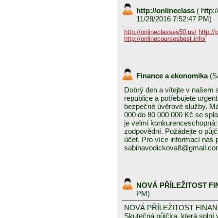
http://onlineclass
(
http:/
11/28/2016 7:52:47 PM)
http://onlineclasses50.us/
http://
http://onlinecoursesbest.info/
Finance a ekonomika
(
S
Dobrý den a vítejte v našem
republice a potřebujete urgen
bezpečné úvěrové služby. Mám
000 do 80 000 000 Kč se splat
je velmi konkurenceschopná: 3
zodpovědní. Požádejte o půjč
účet. Pro více informací nás
sabinavodickova8@gmail.c
NOVÁ PŘÍLEŽITOST F
PM)
NOVÁ PŘÍLEŽITOST FINA
Skutečná půjčka, která spln