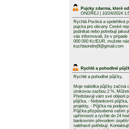
Pujcky zdarma, které o
ONDŘEJ
| 10/24/2024 1:
Rychlá Poctivá a spolehlivá 
pujcka pro obcany Ceské repub
podnikat nebo potrebují jako
vás informovali, že v prípad
000 000 Kc/EUR, mužete nás 
kuchtaondrej9@gmail.com
Rychlé a pohodlné půjč
Rychlé a pohodlné půjčky,
Moje nabídka půjčky začíná 
úrokovou sazbou 2 %. Můžete 
Představuji vám své oblasti 
půjčka, - Nebankovní půjčka,
projekty, - Půjčka na podporu 
Půjčka přizpůsobená vašim p
upřímností a rychle do 24 ho
bankovním převodem úspěšně a
naléhavě potřebují. Kontaktuj