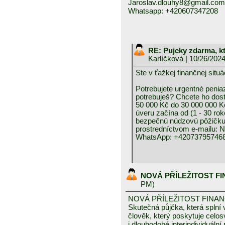
Jaroslav.dlouhy8@gmail.com
Whatsapp: +420607347208
RE: Pujcky zdarma, k
Karlíčková
| 10/26/202
Ste v ťažkej finančnej 
Potrebujete urgentné peniaz
potrebuješ? Chcete ho dos
50 000 Kč do 30 000 000 K
úveru začína od (1 - 30 rok
bezpečnú núdzovú pôžičku 
prostredníctvom e-mai
WhatsApp: +420737957468
NOVÁ PŘÍLEŽITOST F
PM)
NOVÁ PŘÍLEŽITOST FINA
Skutečná půjčka, která spln
člověk, který poskytuje celo
i dlouhodobé interindividuáln