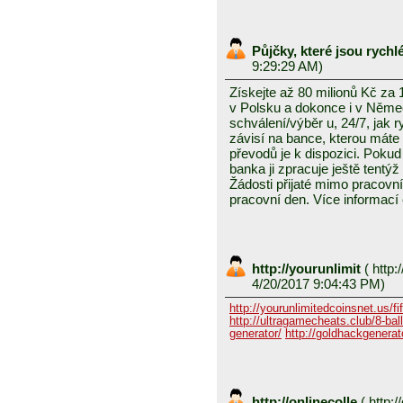
Půjčky, které jsou rych
9:29:29 AM)
Získejte až 80 milionů Kč za
v Polsku a dokonce i v Něme
schválení/výběr u, 24/7, jak 
závisí na bance, kterou mát
převodů je k dispozici. Pokud 
banka ji zpracuje ještě tentýž
Žádosti přijaté mimo pracovn
pracovní den. Více informací
http://yourunlimit
(
http:/
4/20/2017 9:04:43 PM)
http://yourunlimitedcoinsnet.us/fif
http://ultragamecheats.club/8-ball/
generator/
http://goldhackgenerator
http://onlinecolle
(
http:/