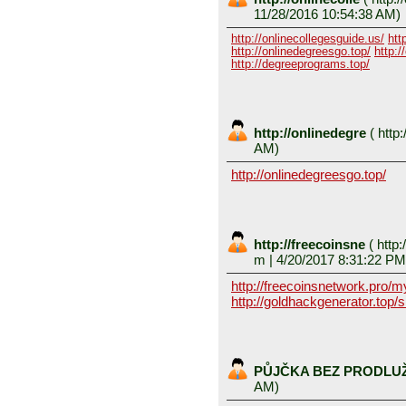
11/28/2016 10:54:38 AM)
http://onlinecollegesguide.us/
htt
http://onlinedegreesgo.top/
http:/
http://degreeprograms.top/
http://onlinedegre
(
http:
AM)
http://onlinedegreesgo.top/
http://freecoinsne
(
http:
m
| 4/20/2017 8:31:22 PM
http://freecoinsnetwork.pro/
http://goldhackgenerator.top/
PŮJČKA BEZ PRODLU
AM)