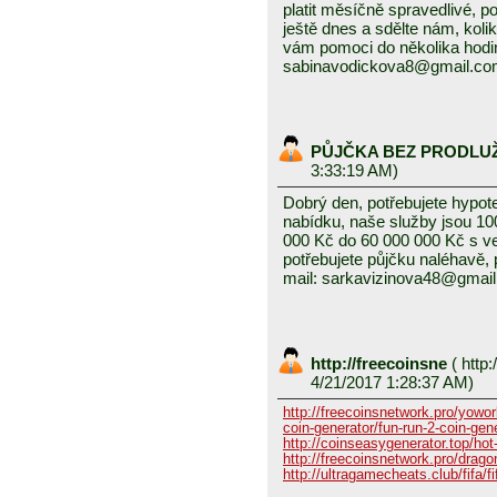
platit měsíčně spravedlivé, po
ještě dnes a sdělte nám, kolik
vám pomoci do několika hodin
sabinavodickova8@gmail.c
PŮJČKA BEZ PRODLU
3:33:19 AM)
Dobrý den, potřebujete hypot
nabídku, naše služby jsou 1
000 Kč do 60 000 000 Kč s v
potřebujete půjčku naléhavě, 
mail: sarkavizinova48@gmai
http://freecoinsne
(
http:
4/21/2017 1:28:37 AM)
http://freecoinsnetwork.pro/yowor
coin-generator/fun-run-2-coin-gen
http://coinseasygenerator.top/hot
http://freecoinsnetwork.pro/dragon
http://ultragamecheats.club/fifa/fi