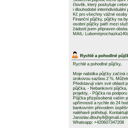
člověk, který poskytuje celo
i dlouhodobé interindividuáln
Kč pro všechny vážné osoby 
Finanční půjčky, půjčky na byd
osobní půjčky patří mezi služ
žádosti jsem připraven obslou
MAIL: Lubomirprochazka14
Rychlé a pohodlné půjč
Rychlé a pohodlné půjčky,
Moje nabídka půjčky začíná 
úrokovou sazbou 2 %. Můžete 
Představuji vám své oblasti 
půjčka, - Nebankovní půjčka,
projekty, - Půjčka na podporu 
Půjčka přizpůsobená vašim p
upřímností a rychle do 24 ho
bankovním převodem úspěšně a
naléhavě potřebují. Kontaktuj
Jaroslav.dlouhy8@gmail.com
Whatsapp: +420607347208