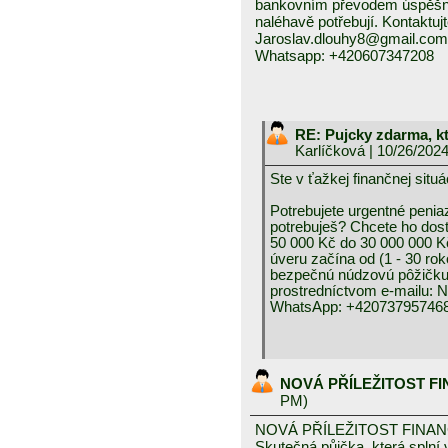
bankovním převodem úspěšně a
naléhavě potřebují. Kontaktuj
Jaroslav.dlouhy8@gmail.com
Whatsapp: +420607347208
RE: Pujcky zdarma, k
Karlíčková
| 10/26/202
Ste v ťažkej finančnej 
Potrebujete urgentné peniaz
potrebuješ? Chcete ho dos
50 000 Kč do 30 000 000 K
úveru začína od (1 - 30 rok
bezpečnú núdzovú pôžičku 
prostredníctvom e-mai
WhatsApp: +420737957468
NOVÁ PŘÍLEŽITOST F
PM)
NOVÁ PŘÍLEŽITOST FINA
Skutečná půjčka, která spln