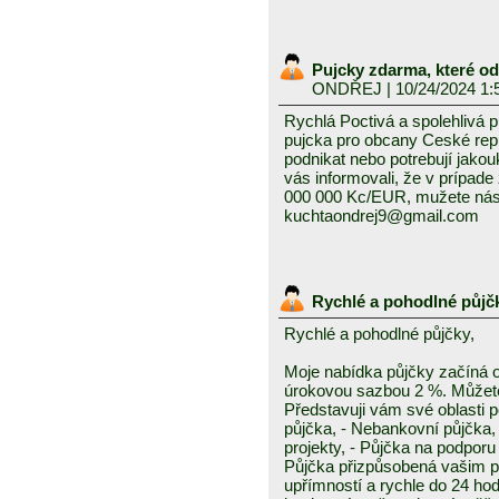
Pujcky zdarma, které o
ONDŘEJ
| 10/24/2024 1:
Rychlá Poctivá a spolehlivá 
pujcka pro obcany Ceské repub
podnikat nebo potrebují jako
vás informovali, že v prípad
000 000 Kc/EUR, mužete nás 
kuchtaondrej9@gmail.com
Rychlé a pohodlné půjč
Rychlé a pohodlné půjčky,
Moje nabídka půjčky začíná 
úrokovou sazbou 2 %. Můžete 
Představuji vám své oblasti 
půjčka, - Nebankovní půjčka,
projekty, - Půjčka na podporu 
Půjčka přizpůsobená vašim p
upřímností a rychle do 24 ho