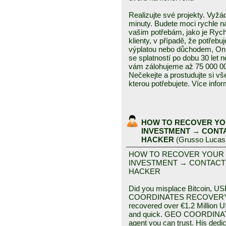
Realizujte své projekty. Vyž
minuty. Budete moci rychle na
vašim potřebám, jako je Rych
klienty, v případě, že potřeb
výplatou nebo důchodem, Onl
se splatností po dobu 30 let
vám zálohujeme až 75 000 00
Nečekejte a prostudujte si vš
kterou potřebujete. Více inf
HOW TO RECOVER YO
INVESTMENT → CONT
HACKER
(
Grusso Lucas
HOW TO RECOVER YOUR
INVESTMENT → CONTACT
HACKER
Did you misplace Bitcoin, US
COORDINATES RECOVERY HA
recovered over €1.2 Million
and quick. GEO COORDINA
agent you can trust. His dedic