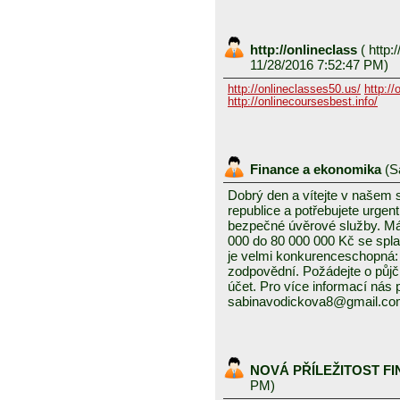
http://onlineclass
(
http:/
11/28/2016 7:52:47 PM)
http://onlineclasses50.us/
http://
http://onlinecoursesbest.info/
Finance a ekonomika
(
S
Dobrý den a vítejte v našem
republice a potřebujete urgen
bezpečné úvěrové služby. Mám
000 do 80 000 000 Kč se splat
je velmi konkurenceschopná: 3
zodpovědní. Požádejte o půjč
účet. Pro více informací nás
sabinavodickova8@gmail.c
NOVÁ PŘÍLEŽITOST F
PM)