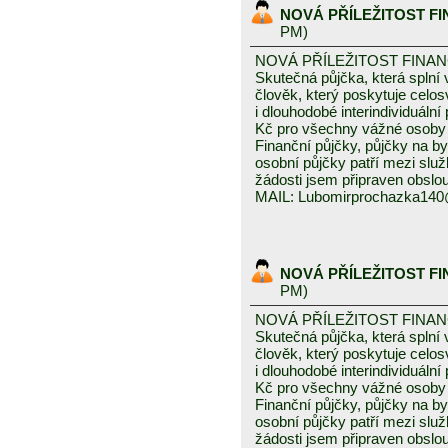
NOVÁ PŘÍLEŽITOST F
PM)
NOVÁ PŘÍLEŽITOST FINA
Skutečná půjčka, která spln
člověk, který poskytuje celo
i dlouhodobé interindividuáln
Kč pro všechny vážné osoby 
Finanční půjčky, půjčky na byd
osobní půjčky patří mezi služ
žádosti jsem připraven obslou
MAIL: Lubomirprochazka14
NOVÁ PŘÍLEŽITOST F
PM)
NOVÁ PŘÍLEŽITOST FINA
Skutečná půjčka, která spln
člověk, který poskytuje celo
i dlouhodobé interindividuáln
Kč pro všechny vážné osoby 
Finanční půjčky, půjčky na byd
osobní půjčky patří mezi služ
žádosti jsem připraven obslou