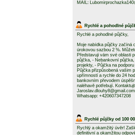
MAIL: Lubomirprochazka14
Rychlé a pohodlné půjč
Rychlé a pohodlné půjčky,
Moje nabídka půjčky začíná 
úrokovou sazbou 2 %. Můžete 
Představuji vám své oblasti 
půjčka, - Nebankovní půjčka,
projekty, - Půjčka na podporu 
Půjčka přizpůsobená vašim p
upřímností a rychle do 24 ho
bankovním převodem úspěšně a
naléhavě potřebují. Kontaktuj
Jaroslav.dlouhy8@gmail.com
Whatsapp: +420607347208
Rychlé půjčky od 100 0
Rychlý a okamžitý úvěr! Zašle
definitivní a okamžitou odpo