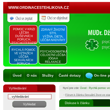
WWW.ORDINACESTEHLIKOVA.CZ
POMOC V KRIZI
ZDRAVÝ ŽIVOTNÍ
LÉČBA
STYL
DUŠEVNÍCH
VÝŽIVA, DIETA,
PORUCH,
LÉČBA NADVÁHY
PSYCHOTERAPIE
RYCHLÁ POMOC
PSYCHOSOMATIKA
VE VZTAZÍCH
CELOSTNÍ LÉČBA
LÉČBA
JÓGA A
SEXUÁLNÍCH
RELAXACE
PORUCH
Úvod
O nás
Služby
Časté dotazy
On-line 
Vyhledávání
Nyní jste zde:
Úvod
-
Rychlá pomoc ve
-
Fórum k článku:Sexuální život ve st
Diskuse k článku