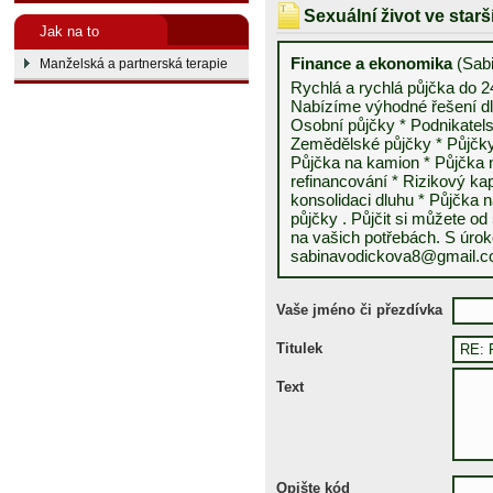
Sexuální život ve star
Jak na to
Finance a ekonomika
(Sab
Manželská a partnerská terapie
Rychlá a rychlá půjčka do 2
Nabízíme výhodné řešení dl
Osobní půjčky * Podnikatels
Zemědělské půjčky * Půjčky
Půjčka na kamion * Půjčka n
refinancování * Rizikový kap
konsolidaci dluhu * Půjčka n
půjčky . Půjčit si můžete od
na vašich potřebách. S úro
sabinavodickova8@gmail.
Vaše jméno či přezdívka
Titulek
Text
Opište kód