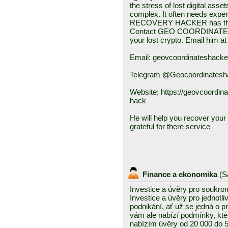
the stress of lost digital ass
complex. It often needs e
RECOVERY HACKER has the sk
Contact GEO COORDINATES
your lost crypto. Email him at
Email: geovcoordinateshack
Telegram @Geocoordinatesh
Website; https://geovcoordin
hack
He will help you recover your f
grateful for there service
Finance a ekonomika
(
S
Investice a úvěry pro soukro
Investice a úvěry pro jednotl
podnikání, ať už se jedná o 
vám ale nabízí podmínky, kte
nabízím úvěry od 20 000 do