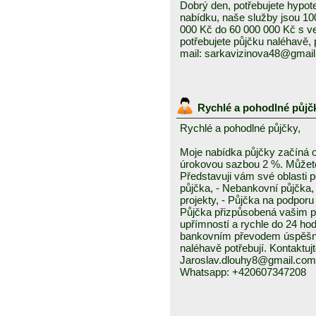
Dobrý den, potřebujete hypot
nabídku, naše služby jsou 1
000 Kč do 60 000 000 Kč s v
potřebujete půjčku naléhavě, 
mail: sarkavizinova48@gmai
Rychlé a pohodlné půjč
Rychlé a pohodlné půjčky,
Moje nabídka půjčky začíná 
úrokovou sazbou 2 %. Můžete 
Představuji vám své oblasti 
půjčka, - Nebankovní půjčka,
projekty, - Půjčka na podporu 
Půjčka přizpůsobená vašim p
upřímností a rychle do 24 ho
bankovním převodem úspěšně a
naléhavě potřebují. Kontaktuj
Jaroslav.dlouhy8@gmail.com
Whatsapp: +420607347208