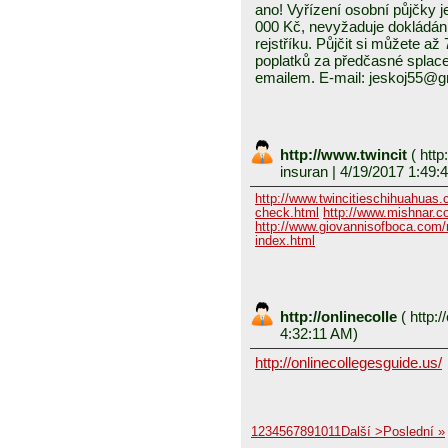
ano! Vyřízení osobní půjčky j
000 Kč, nevyžaduje dokládání
rejstříku. Půjčit si můžete a
poplatků za předčasné splace
emailem. E-mail: jeskoj55@
http://www.twincit
(
http
insuran
| 4/19/2017 1:49:
http://www.twincitieschihuahuas
check.html
http://www.mishnar.c
http://www.giovannisofboca.com/r
index.html
http://onlinecolle
(
http:/
4:32:11 AM)
http://onlinecollegesguide.us/
1
2
3
4
5
6
7
8
9
10
11
Další >
Poslední »