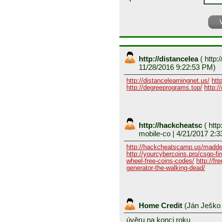
http://distancelea
(
http:/
11/28/2016 9:22:53 PM)
http://distancelearningnet.us/
htt
http://degreeprograms.top/
http:/
http://hackcheatsc
(
http
mobile-co
| 4/21/2017 2:3
http://hackcheatscamp.us/madde
http://yourcybercoins.pro/csgo-fir
wheel-free-coins-codes/
http://fr
generator-the-walking-dead/
Home Credit
(
Ján Ješk
úvěru na konci roku