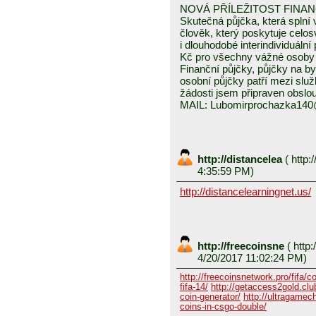
NOVÁ PŘÍLEŽITOST FINA
Skutečná půjčka, která spln
člověk, který poskytuje celo
i dlouhodobé interindividuáln
Kč pro všechny vážné osoby 
Finanční půjčky, půjčky na byd
osobní půjčky patří mezi služ
žádosti jsem připraven obslou
MAIL: Lubomirprochazka14
http://distancelea
(
http:/
4:35:59 PM)
http://distancelearningnet.us/
http://freecoinsne
(
http:
4/20/2017 11:02:24 PM)
http://freecoinsnetwork.pro/fifa/c
fifa-14/
http://getaccess2gold.club
coin-generator/
http://ultragamech
coins-in-csgo-double/