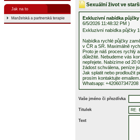
Sexuální život ve star
Jak na to
Exkluzivní nabídka půjčky
Manželská a partnerská terapie
6/5/2026 11:48:32 PM )
Exkluzivní nabídka půjčky 1
Nabídka rychlé půjčky za
v ČR a SR. Maximálně rychl
Proto je náš proces rychlý 
důležité. Nebudeme vás kont
nepřejete. Nabízíme od 20 0
žádost schválena, peníze js
Jak splatit nebo prodloužit 
prosím kontaktujte emailem
Whatsapp: +420607347208
Vaše jméno či přezdívka
Titulek
Text