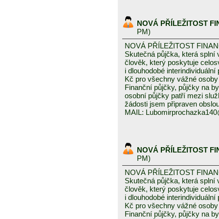
NOVÁ PŘÍLEŽITOST F
PM)
NOVÁ PŘÍLEŽITOST FINA
Skutečná půjčka, která spln
člověk, který poskytuje celo
i dlouhodobé interindividuáln
Kč pro všechny vážné osoby 
Finanční půjčky, půjčky na byd
osobní půjčky patří mezi služ
žádosti jsem připraven obslou
MAIL: Lubomirprochazka14
NOVÁ PŘÍLEŽITOST F
PM)
NOVÁ PŘÍLEŽITOST FINA
Skutečná půjčka, která spln
člověk, který poskytuje celo
i dlouhodobé interindividuáln
Kč pro všechny vážné osoby 
Finanční půjčky, půjčky na byd