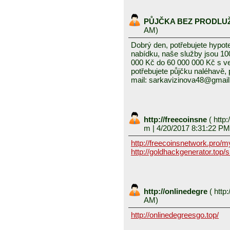
PŮJČKA BEZ PRODLU
AM)
Dobrý den, potřebujete hypot
nabídku, naše služby jsou 1
000 Kč do 60 000 000 Kč s v
potřebujete půjčku naléhavě, 
mail: sarkavizinova48@gmai
http://freecoinsne
(
http:
m
| 4/20/2017 8:31:22 PM
http://freecoinsnetwork.pro/
http://goldhackgenerator.top/
http://onlinedegre
(
http:
AM)
http://onlinedegreesgo.top/