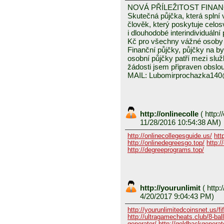
NOVÁ PŘÍLEŽITOST FINA
Skutečná půjčka, která spln
člověk, který poskytuje celo
i dlouhodobé interindividuáln
Kč pro všechny vážné osoby 
Finanční půjčky, půjčky na byd
osobní půjčky patří mezi služ
žádosti jsem připraven obslou
MAIL: Lubomirprochazka14
http://onlinecolle
(
http:/
11/28/2016 10:54:38 AM)
http://onlinecollegesguide.us/
htt
http://onlinedegreesgo.top/
http:/
http://degreeprograms.top/
http://yourunlimit
(
http:/
4/20/2017 9:04:43 PM)
http://yourunlimitedcoinsnet.us/fif
http://ultragamecheats.club/8-ball/
generator/
http://goldhackgenerator