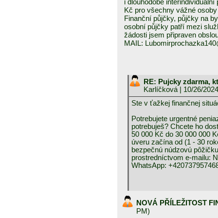
i dlouhodobé interindividuáln
Kč pro všechny vážné osoby 
Finanční půjčky, půjčky na byd
osobní půjčky patří mezi služ
žádosti jsem připraven obslou
MAIL: Lubomirprochazka14
RE: Pujcky zdarma, k
Karlíčková
| 10/26/202
Ste v ťažkej finančnej 
Potrebujete urgentné peniaz
potrebuješ? Chcete ho dos
50 000 Kč do 30 000 000 K
úveru začína od (1 - 30 rok
bezpečnú núdzovú pôžičku 
prostredníctvom e-mai
WhatsApp: +420737957468
NOVÁ PŘÍLEŽITOST F
PM)