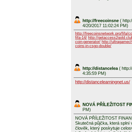
http://freecoinsne
(
http:
4/20/2017 11:02:24 PM)
http://freecoinsnetwork.pro/fifa/c
fifa-14/
http://getaccess2gold.club
coin-generator/
http://ultragamech
coins-in-csgo-double/
http://distancelea
(
http:/
4:35:59 PM)
http://distancelearningnet.us/
NOVÁ PŘÍLEŽITOST F
PM)
NOVÁ PŘÍLEŽITOST FINA
Skutečná půjčka, která spln
člověk, který poskytuje celo