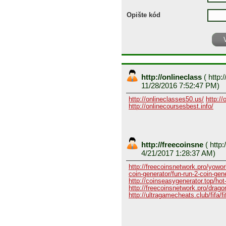
Opište kód
http://onlineclass
(
http:/
11/28/2016 7:52:47 PM)
http://onlineclasses50.us/
http://
http://onlinecoursesbest.info/
http://freecoinsne
(
http:
4/21/2017 1:28:37 AM)
http://freecoinsnetwork.pro/yowor
coin-generator/fun-run-2-coin-gen
http://coinseasygenerator.top/hot
http://freecoinsnetwork.pro/dragon
http://ultragamecheats.club/fifa/fi