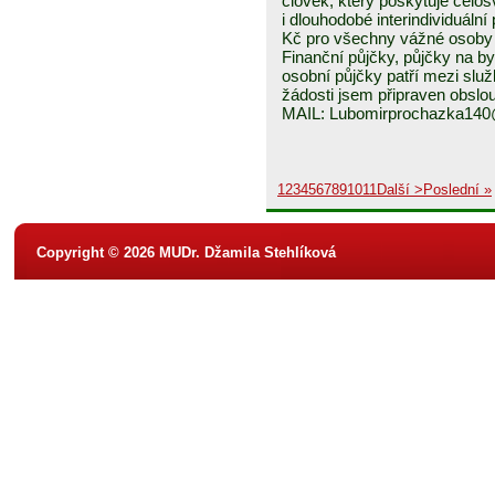
člověk, který poskytuje celo
i dlouhodobé interindividuáln
Kč pro všechny vážné osoby 
Finanční půjčky, půjčky na byd
osobní půjčky patří mezi služ
žádosti jsem připraven obslou
MAIL: Lubomirprochazka14
1
2
3
4
5
6
7
8
9
10
11
Další >
Poslední »
Copyright © 2026 MUDr. Džamila Stehlíková