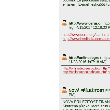
poplatků za předčasné splace
emailem. E-mail: jeskoj55@
http://www.cerur.o
(
http
hig
| 4/19/2017 12:18:30 
http://www.cerur.org/car-insu
http://www.bssiindia.com/com
http://onlinedegre
(
http:
11/28/2016 4:07:18 AM)
http://onlinedegreesgo.top/
http:/
http://onlineschoolschoice.info/
h
NOVÁ PŘÍLEŽITOST F
PM)
NOVÁ PŘÍLEŽITOST FINA
Skutečná půjčka, která spln