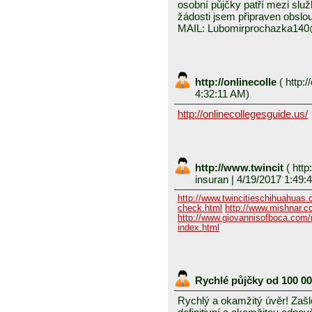
osobní půjčky patří mezi služ
žádosti jsem připraven obslou
MAIL: Lubomirprochazka14
http://onlinecolle
(
http:/
4:32:11 AM)
http://onlinecollegesguide.us/
http://www.twincit
(
http
insuran
| 4/19/2017 1:49:
http://www.twincitieschihuahuas
check.html
http://www.mishnar.c
http://www.giovannisofboca.com/r
index.html
Rychlé půjčky od 100 0
Rychlý a okamžitý úvěr! Zašle