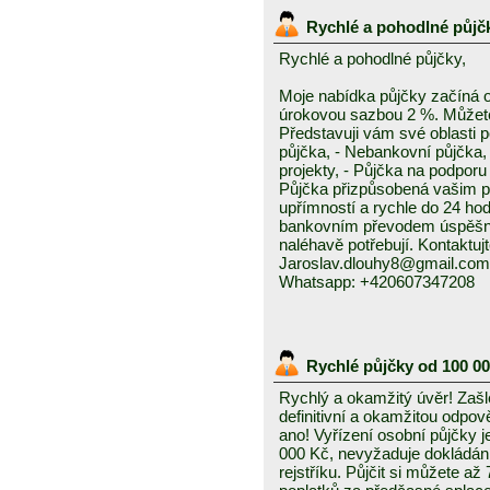
Rychlé a pohodlné půjč
Rychlé a pohodlné půjčky,
Moje nabídka půjčky začíná 
úrokovou sazbou 2 %. Můžete 
Představuji vám své oblasti 
půjčka, - Nebankovní půjčka,
projekty, - Půjčka na podporu 
Půjčka přizpůsobená vašim p
upřímností a rychle do 24 ho
bankovním převodem úspěšně a
naléhavě potřebují. Kontaktuj
Jaroslav.dlouhy8@gmail.com
Whatsapp: +420607347208
Rychlé půjčky od 100 0
Rychlý a okamžitý úvěr! Zašle
definitivní a okamžitou odpo
ano! Vyřízení osobní půjčky j
000 Kč, nevyžaduje dokládání
rejstříku. Půjčit si můžete a