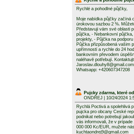
Rychlé a pohodlné půjčky,
Moje nabídka půjčky začíná 
úrokovou sazbou 2 %. Můžete 
Představuji vám své oblasti 
půjčka, - Nebankovní půjčka,
projekty, - Půjčka na podporu 
Půjčka přizpůsobená vašim p
upřímností a rychle do 24 ho
bankovním převodem úspěšně a
naléhavě potřebují. Kontaktuj
Jaroslav.dlouhy8@gmail.com
Whatsapp: +420607347208
Pujcky zdarma, které o
ONDŘEJ
| 10/24/2024 1:
Rychlá Poctivá a spolehlivá 
pujcka pro obcany Ceské repub
podnikat nebo potrebují jako
vás informovali, že v prípad
000 000 Kc/EUR, mužete nás 
kuchtaondrej9@gmail.com