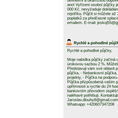
definitivní a okamžitou odpo
ano! Vyřízení osobní půjčky j
000 Kč, nevyžaduje dokládání
rejstříku. Půjčit si můžete a
poplatků za předčasné splace
emailem. E-mail: jeskoj55@
Rychlé a pohodlné půjč
Rychlé a pohodlné půjčky,
Moje nabídka půjčky začíná 
úrokovou sazbou 2 %. Můžete 
Představuji vám své oblasti 
půjčka, - Nebankovní půjčka,
projekty, - Půjčka na podporu 
Půjčka přizpůsobená vašim p
upřímností a rychle do 24 ho
bankovním převodem úspěšně a
naléhavě potřebují. Kontaktuj
Jaroslav.dlouhy8@gmail.com
Whatsapp: +420607347208