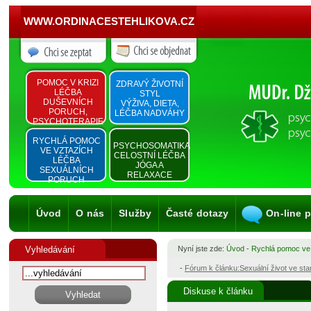
WWW.ORDINACESTEHLIKOVA.CZ
POMOC V KRIZI
ZDRAVÝ ŽIVOTNÍ
LÉČBA
STYL
DUŠEVNÍCH
VÝŽIVA, DIETA,
PORUCH,
LÉČBA NADVÁHY
PSYCHOTERAPIE
RYCHLÁ POMOC
PSYCHOSOMATIKA
VE VZTAZÍCH
CELOSTNÍ LÉČBA
LÉČBA
JÓGA A
SEXUÁLNÍCH
RELAXACE
PORUCH
Úvod
O nás
Služby
Časté dotazy
On-line 
Vyhledávání
Nyní jste zde:
Úvod
-
Rychlá pomoc ve
-
Fórum k článku:Sexuální život ve st
Diskuse k článku