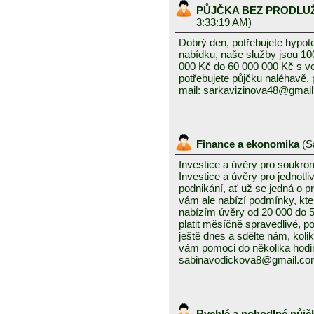
PŮJČKA BEZ PRODLU
3:33:19 AM)
Dobrý den, potřebujete hypot
nabídku, naše služby jsou 1
000 Kč do 60 000 000 Kč s v
potřebujete půjčku naléhavě, 
mail: sarkavizinova48@gmai
Finance a ekonomika
(
S
Investice a úvěry pro soukro
Investice a úvěry pro jednotl
podnikání, ať už se jedná o 
vám ale nabízí podmínky, kte
nabízím úvěry od 20 000 do
platit měsíčně spravedlivé, po
ještě dnes a sdělte nám, kolik
vám pomoci do několika hodin
sabinavodickova8@gmail.c
Rychlé a pohodlné půjč