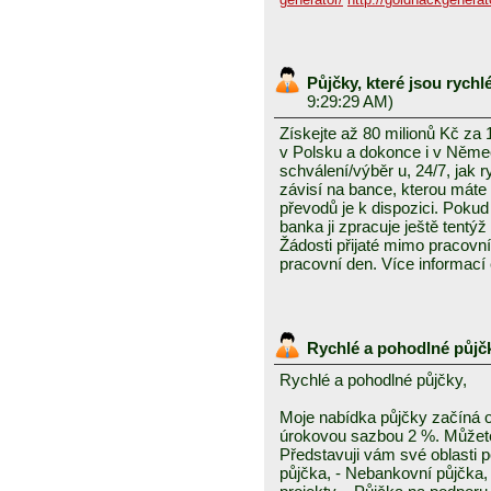
Půjčky, které jsou rych
9:29:29 AM)
Získejte až 80 milionů Kč za
v Polsku a dokonce i v Něme
schválení/výběr u, 24/7, jak 
závisí na bance, kterou mát
převodů je k dispozici. Pokud 
banka ji zpracuje ještě tentýž
Žádosti přijaté mimo pracovn
pracovní den. Více informací
Rychlé a pohodlné půjč
Rychlé a pohodlné půjčky,
Moje nabídka půjčky začíná 
úrokovou sazbou 2 %. Můžete 
Představuji vám své oblasti 
půjčka, - Nebankovní půjčka,