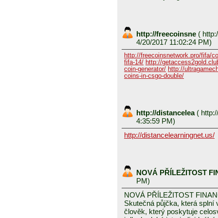
http://freecoinsne
(
http:
4/20/2017 11:02:24 PM)
http://freecoinsnetwork.pro/fifa/c
fifa-14/
http://getaccess2gold.club
coin-generator/
http://ultragamech
coins-in-csgo-double/
http://distancelea
(
http:/
4:35:59 PM)
http://distancelearningnet.us/
NOVÁ PŘÍLEŽITOST F
PM)
NOVÁ PŘÍLEŽITOST FINA
Skutečná půjčka, která spln
člověk, který poskytuje celo