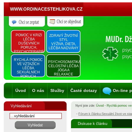
WWW.ORDINACESTEHLIKOVA.CZ
POMOC V KRIZI
ZDRAVÝ ŽIVOTNÍ
LÉČBA
STYL
DUŠEVNÍCH
VÝŽIVA, DIETA,
PORUCH,
LÉČBA NADVÁHY
PSYCHOTERAPIE
RYCHLÁ POMOC
PSYCHOSOMATIKA
VE VZTAZÍCH
CELOSTNÍ LÉČBA
LÉČBA
JÓGA A
SEXUÁLNÍCH
RELAXACE
PORUCH
Úvod
O nás
Služby
Časté dotazy
On-line 
Vyhledávání
Nyní jste zde:
Úvod
-
Rychlá pomoc ve
-
Fórum k článku:Sexuální život ve st
Diskuse k článku