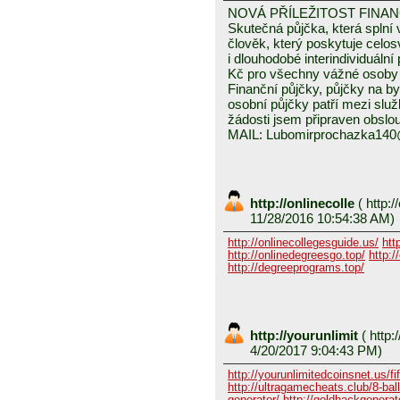
NOVÁ PŘÍLEŽITOST FINA
Skutečná půjčka, která spln
člověk, který poskytuje celo
i dlouhodobé interindividuáln
Kč pro všechny vážné osoby 
Finanční půjčky, půjčky na byd
osobní půjčky patří mezi služ
žádosti jsem připraven obslou
MAIL: Lubomirprochazka14
http://onlinecolle
(
http:/
11/28/2016 10:54:38 AM)
http://onlinecollegesguide.us/
htt
http://onlinedegreesgo.top/
http:/
http://degreeprograms.top/
http://yourunlimit
(
http:/
4/20/2017 9:04:43 PM)
http://yourunlimitedcoinsnet.us/fif
http://ultragamecheats.club/8-ball/
generator/
http://goldhackgenerator