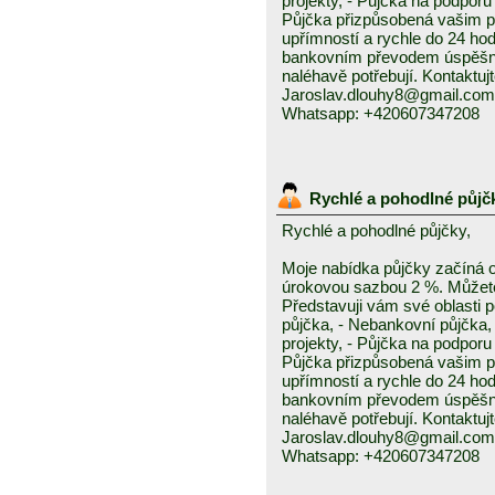
projekty, - Půjčka na podporu 
Půjčka přizpůsobená vašim p
upřímností a rychle do 24 ho
bankovním převodem úspěšně a
naléhavě potřebují. Kontaktuj
Jaroslav.dlouhy8@gmail.com
Whatsapp: +420607347208
Rychlé a pohodlné půjč
Rychlé a pohodlné půjčky,
Moje nabídka půjčky začíná 
úrokovou sazbou 2 %. Můžete 
Představuji vám své oblasti 
půjčka, - Nebankovní půjčka,
projekty, - Půjčka na podporu 
Půjčka přizpůsobená vašim p
upřímností a rychle do 24 ho
bankovním převodem úspěšně a
naléhavě potřebují. Kontaktuj
Jaroslav.dlouhy8@gmail.com
Whatsapp: +420607347208