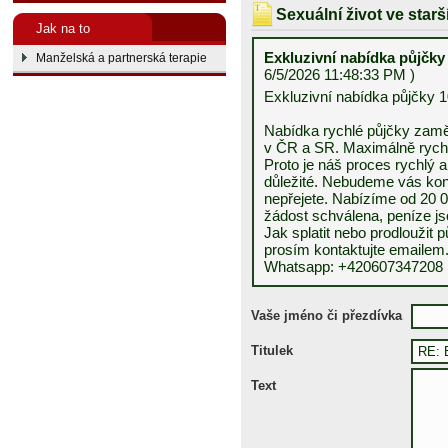
Sexuální život ve star
Jak na to
Exkluzivní nabídka půjčky
Manželská a partnerská terapie
6/5/2026 11:48:33 PM )
Exkluzivní nabídka půjčky 1
Nabídka rychlé půjčky za
v ČR a SR. Maximálně rychl
Proto je náš proces rychlý 
důležité. Nebudeme vás kont
nepřejete. Nabízíme od 20 0
žádost schválena, peníze js
Jak splatit nebo prodloužit 
prosím kontaktujte emailem
Whatsapp: +420607347208
Vaše jméno či přezdívka
Titulek
Text