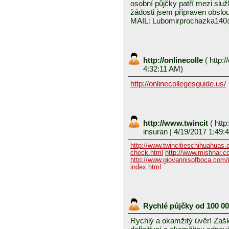
osobní půjčky patří mezi služ
žádosti jsem připraven obslou
MAIL: Lubomirprochazka14
http://onlinecolle
(
http:/
4:32:11 AM)
http://onlinecollegesguide.us/
http://www.twincit
(
http
insuran
| 4/19/2017 1:49:
http://www.twincitieschihuahuas
check.html
http://www.mishnar.c
http://www.giovannisofboca.com/r
index.html
Rychlé půjčky od 100 0
Rychlý a okamžitý úvěr! Zašle