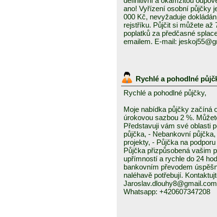
definitivní a okamžitou odpo
ano! Vyřízení osobní půjčky j
000 Kč, nevyžaduje dokládání
rejstříku. Půjčit si můžete a
poplatků za předčasné splace
emailem. E-mail: jeskoj55@
Rychlé a pohodlné půjč
Rychlé a pohodlné půjčky,
Moje nabídka půjčky začíná 
úrokovou sazbou 2 %. Můžete 
Představuji vám své oblasti 
půjčka, - Nebankovní půjčka,
projekty, - Půjčka na podporu 
Půjčka přizpůsobená vašim p
upřímností a rychle do 24 ho
bankovním převodem úspěšně a
naléhavě potřebují. Kontaktuj
Jaroslav.dlouhy8@gmail.com
Whatsapp: +420607347208