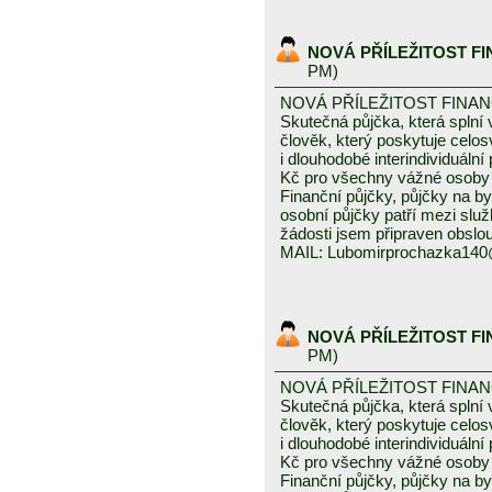
NOVÁ PŘÍLEŽITOST F
PM)
NOVÁ PŘÍLEŽITOST FINA
Skutečná půjčka, která spln
člověk, který poskytuje celo
i dlouhodobé interindividuáln
Kč pro všechny vážné osoby 
Finanční půjčky, půjčky na byd
osobní půjčky patří mezi služ
žádosti jsem připraven obslou
MAIL: Lubomirprochazka14
NOVÁ PŘÍLEŽITOST F
PM)
NOVÁ PŘÍLEŽITOST FINA
Skutečná půjčka, která spln
člověk, který poskytuje celo
i dlouhodobé interindividuáln
Kč pro všechny vážné osoby 
Finanční půjčky, půjčky na byd