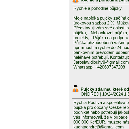
Rychlé a pohodlné půjčky,
Moje nabídka půjčky začíná 
úrokovou sazbou 2 %. Můžete 
Představuji vám své oblasti 
půjčka, - Nebankovní půjčka,
projekty, - Půjčka na podporu 
Půjčka přizpůsobená vašim p
upřímností a rychle do 24 ho
bankovním převodem úspěšně a
naléhavě potřebují. Kontaktuj
Jaroslav.dlouhy8@gmail.com
Whatsapp: +420607347208
Pujcky zdarma, které o
ONDŘEJ
| 10/24/2024 1:
Rychlá Poctivá a spolehlivá 
pujcka pro obcany Ceské repub
podnikat nebo potrebují jako
vás informovali, že v prípad
000 000 Kc/EUR, mužete nás 
kuchtaondrej9@gmail.com