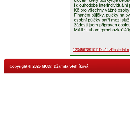
člověk, který poskytuje celo
i dlouhodobé interindividuáln
Kč pro všechny vážné osoby 
Finanční půjčky, půjčky na byd
osobní půjčky patří mezi služ
žádosti jsem připraven obslou
MAIL: Lubomirprochazka14
1
2
3
4
5
6
7
8
9
10
11
Další >
Poslední »
Copyright © 2026 MUDr. Džamila Stehlíková