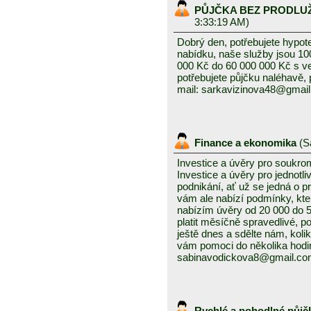
PŮJČKA BEZ PRODLU
3:33:19 AM)
Dobrý den, potřebujete hypot
nabídku, naše služby jsou 1
000 Kč do 60 000 000 Kč s v
potřebujete půjčku naléhavě, 
mail: sarkavizinova48@gmai
Finance a ekonomika
(
S
Investice a úvěry pro soukro
Investice a úvěry pro jednotl
podnikání, ať už se jedná o 
vám ale nabízí podmínky, kte
nabízím úvěry od 20 000 do
platit měsíčně spravedlivé, po
ještě dnes a sdělte nám, kolik
vám pomoci do několika hodin
sabinavodickova8@gmail.c
Rychlé a pohodlné půjč