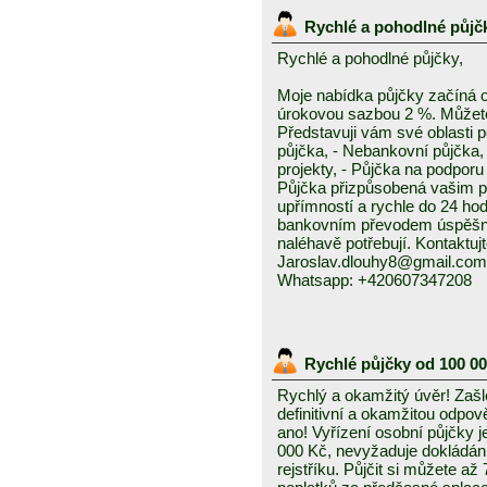
Rychlé a pohodlné půjč
Rychlé a pohodlné půjčky,
Moje nabídka půjčky začíná 
úrokovou sazbou 2 %. Můžete 
Představuji vám své oblasti 
půjčka, - Nebankovní půjčka,
projekty, - Půjčka na podporu 
Půjčka přizpůsobená vašim p
upřímností a rychle do 24 ho
bankovním převodem úspěšně a
naléhavě potřebují. Kontaktuj
Jaroslav.dlouhy8@gmail.com
Whatsapp: +420607347208
Rychlé půjčky od 100 0
Rychlý a okamžitý úvěr! Zašle
definitivní a okamžitou odpo
ano! Vyřízení osobní půjčky j
000 Kč, nevyžaduje dokládání
rejstříku. Půjčit si můžete a