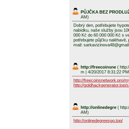
PŮJČKA BEZ PRODLU
AM)
Dobrý den, potřebujete hypot
nabídku, naše služby jsou 1
000 Kč do 60 000 000 Kč s v
potřebujete půjčku naléhavě, 
mail: sarkavizinova48@gmai
http://freecoinsne
(
http:
m
| 4/20/2017 8:31:22 PM
http://freecoinsnetwork.pro/
http://goldhackgenerator.top/
http://onlinedegre
(
http:
AM)
http://onlinedegreesgo.top/