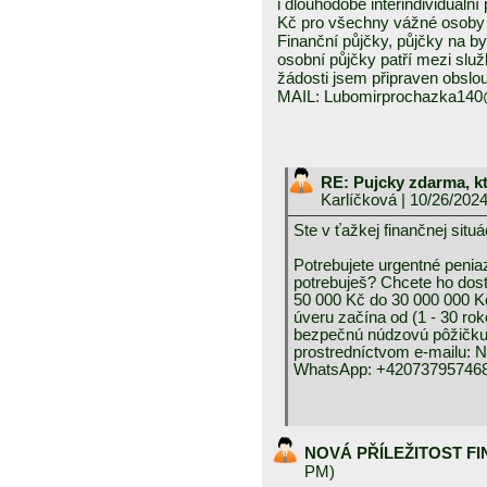
i dlouhodobé interindividuáln
Kč pro všechny vážné osoby 
Finanční půjčky, půjčky na byd
osobní půjčky patří mezi služ
žádosti jsem připraven obslou
MAIL: Lubomirprochazka14
RE: Pujcky zdarma, k
Karlíčková
| 10/26/202
Ste v ťažkej finančnej 
Potrebujete urgentné peniaz
potrebuješ? Chcete ho dos
50 000 Kč do 30 000 000 K
úveru začína od (1 - 30 rok
bezpečnú núdzovú pôžičku 
prostredníctvom e-mai
WhatsApp: +420737957468
NOVÁ PŘÍLEŽITOST F
PM)