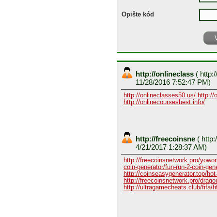
Opište kód
http://onlineclass
(
http:/
11/28/2016 7:52:47 PM)
http://onlineclasses50.us/
http://
http://onlinecoursesbest.info/
http://freecoinsne
(
http:
4/21/2017 1:28:37 AM)
http://freecoinsnetwork.pro/yowor
coin-generator/fun-run-2-coin-gen
http://coinseasygenerator.top/hot
http://freecoinsnetwork.pro/dragon
http://ultragamecheats.club/fifa/fi