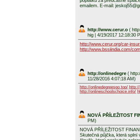
poplatků za předčasné splace
emailem. E-mail: jeskoj55@
http://www.cerur.o
(
http
hig
| 4/19/2017 12:18:30 
http://www.cerur.org/car-insu
http://www.bssiindia.com/com
http://onlinedegre
(
http:
11/28/2016 4:07:18 AM)
http://onlinedegreesgo.top/
http:/
http://onlineschoolschoice.info/
h
NOVÁ PŘÍLEŽITOST F
PM)
NOVÁ PŘÍLEŽITOST FINA
Skutečná půjčka, která spln