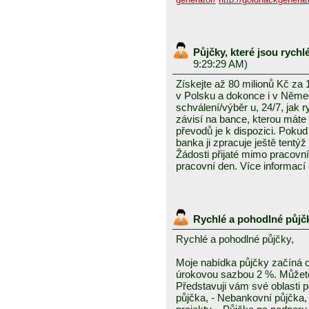
Půjčky, které jsou rych
9:29:29 AM)
Získejte až 80 milionů Kč za
v Polsku a dokonce i v Něme
schválení/výběr u, 24/7, jak 
závisí na bance, kterou mát
převodů je k dispozici. Pokud 
banka ji zpracuje ještě tentýž
Žádosti přijaté mimo pracovn
pracovní den. Více informací
Rychlé a pohodlné půjč
Rychlé a pohodlné půjčky,
Moje nabídka půjčky začíná 
úrokovou sazbou 2 %. Můžete 
Představuji vám své oblasti 
půjčka, - Nebankovní půjčka,