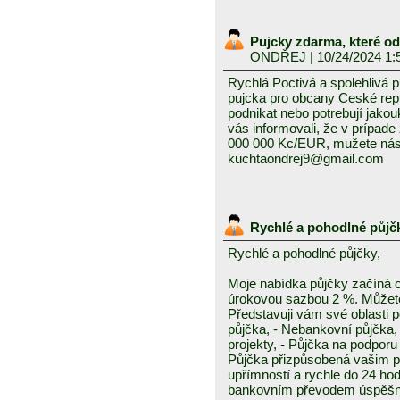
Pujcky zdarma, které o
ONDŘEJ
| 10/24/2024 1:
Rychlá Poctivá a spolehlivá 
pujcka pro obcany Ceské repub
podnikat nebo potrebují jako
vás informovali, že v prípad
000 000 Kc/EUR, mužete nás 
kuchtaondrej9@gmail.com
Rychlé a pohodlné půjč
Rychlé a pohodlné půjčky,
Moje nabídka půjčky začíná 
úrokovou sazbou 2 %. Můžete 
Představuji vám své oblasti 
půjčka, - Nebankovní půjčka,
projekty, - Půjčka na podporu 
Půjčka přizpůsobená vašim p
upřímností a rychle do 24 ho
bankovním převodem úspěšně a