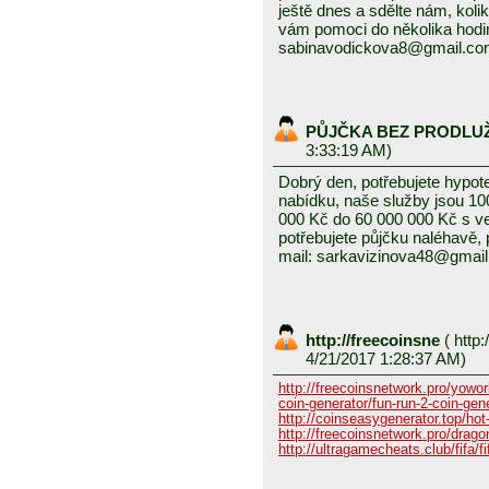
ještě dnes a sdělte nám, kolik
vám pomoci do několika hodin
sabinavodickova8@gmail.c
PŮJČKA BEZ PRODLU
3:33:19 AM)
Dobrý den, potřebujete hypot
nabídku, naše služby jsou 1
000 Kč do 60 000 000 Kč s v
potřebujete půjčku naléhavě, 
mail: sarkavizinova48@gmai
http://freecoinsne
(
http:
4/21/2017 1:28:37 AM)
http://freecoinsnetwork.pro/yowor
coin-generator/fun-run-2-coin-gen
http://coinseasygenerator.top/hot
http://freecoinsnetwork.pro/dragon
http://ultragamecheats.club/fifa/fi