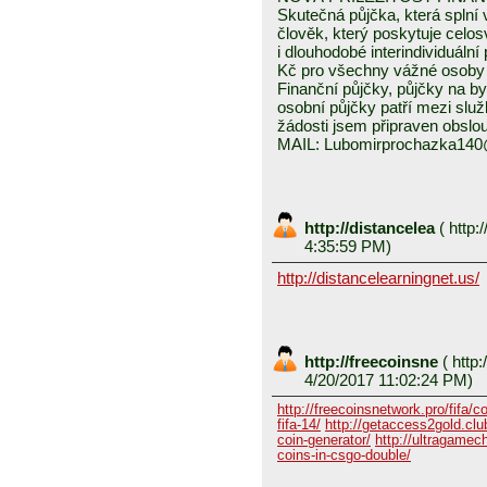
Skutečná půjčka, která spln
člověk, který poskytuje celo
i dlouhodobé interindividuáln
Kč pro všechny vážné osoby 
Finanční půjčky, půjčky na byd
osobní půjčky patří mezi služ
žádosti jsem připraven obslou
MAIL: Lubomirprochazka14
http://distancelea
(
http:/
4:35:59 PM)
http://distancelearningnet.us/
http://freecoinsne
(
http:
4/20/2017 11:02:24 PM)
http://freecoinsnetwork.pro/fifa/c
fifa-14/
http://getaccess2gold.club
coin-generator/
http://ultragamech
coins-in-csgo-double/