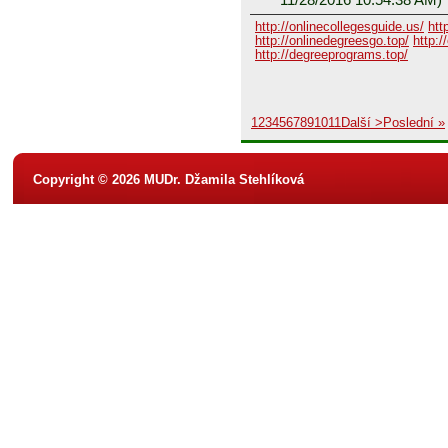
http://onlinecollegesguide.us/
htt
http://onlinedegreesgo.top/
http:/
http://degreeprograms.top/
1
2
3
4
5
6
7
8
9
10
11
Další >
Poslední »
Copyright © 2026 MUDr. Džamila Stehlíková