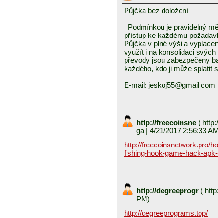
Půjčka bez doložení
Podmínkou je pravidelný měs
přístup ke každému požadavku
Půjčka v plné výši a vyplace
využít i na konsolidaci svý
převody jsou zabezpečeny ban
každého, kdo ji může splatit
E-mail: jeskoj55@gmail.com
http://freecoinsne
(
http:
ga
| 4/21/2017 2:56:33 A
http://freecoinsnetwork.pro/h
fishing-hook-game-hack-apk-
http://degreeprogr
(
http
PM)
http://degreeprograms.top/