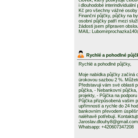
i dlouhodobé interindividuáln
Kč pro všechny vážné osoby 
Finanční půjčky, půjčky na byd
osobní půjčky patří mezi služ
žádosti jsem připraven obslou
MAIL: Lubomirprochazka14
Rychlé a pohodlné půjč
Rychlé a pohodlné půjčky,
Moje nabídka půjčky začíná 
úrokovou sazbou 2 %. Můžete 
Představuji vám své oblasti 
půjčka, - Nebankovní půjčka,
projekty, - Půjčka na podporu 
Půjčka přizpůsobená vašim p
upřímností a rychle do 24 ho
bankovním převodem úspěšně a
naléhavě potřebují. Kontaktuj
Jaroslav.dlouhy8@gmail.com
Whatsapp: +420607347208