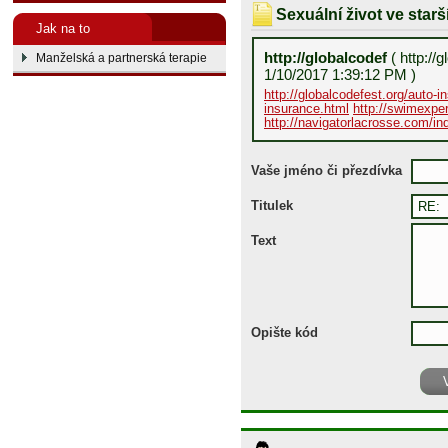
Sexuální život ve star
Jak na to
http://globalcodef
( http://
Manželská a partnerská terapie
1/10/2017 1:39:12 PM )
http://globalcodefest.org/auto-in
insurance.html
http://swimexper
http://navigatorlacrosse.com/in
Vaše jméno či přezdívka
Titulek
Text
Opište kód