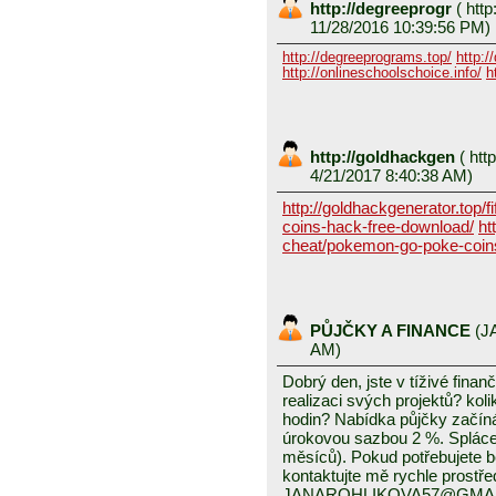
http://degreeprogr
(
http
11/28/2016 10:39:56 PM)
http://degreeprograms.top/
http:/
http://onlineschoolschoice.info/
h
http://goldhackgen
(
http
4/21/2017 8:40:38 AM)
http://goldhackgenerator.top/fi
coins-hack-free-download/
ht
cheat/pokemon-go-poke-coin
PŮJČKY A FINANCE
(
J
AM)
Dobrý den, jste v tíživé finan
realizaci svých projektů? koli
hodin? Nabídka půjčky začín
úrokovou sazbou 2 %. Splácení
měsíců). Pokud potřebujete 
kontaktujte mě rychle prostře
JANAROHLIKOVA57@GMA