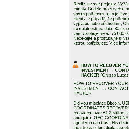
Realizujte své projekty. Vyž
minuty. Budete moci rychle na
vašim potřebám, jako je Rych
klienty, v případě, že potřeb
výplatou nebo důchodem, Onl
se splatností po dobu 30 let
vám zálohujeme až 75 000 00
Nečekejte a prostudujte si vš
kterou potřebujete. Více inf
HOW TO RECOVER YO
INVESTMENT → CONT
HACKER
(
Grusso Lucas
HOW TO RECOVER YOUR
INVESTMENT → CONTACT
HACKER
Did you misplace Bitcoin, US
COORDINATES RECOVERY HA
recovered over €1.2 Million
and quick. GEO COORDINA
agent you can trust. His dedic
the stress of lost digital ass