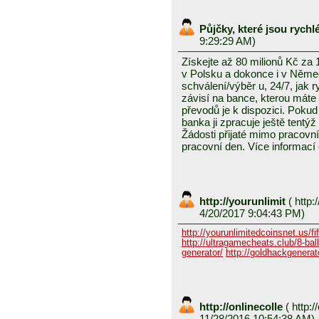
Půjčky, které jsou rych
9:29:29 AM)
Získejte až 80 milionů Kč za
v Polsku a dokonce i v Něme
schválení/výběr u, 24/7, jak 
závisí na bance, kterou mát
převodů je k dispozici. Pokud 
banka ji zpracuje ještě tentýž
Žádosti přijaté mimo pracovn
pracovní den. Více informací
http://yourunlimit
(
http:/
4/20/2017 9:04:43 PM)
http://yourunlimitedcoinsnet.us/fif
http://ultragamecheats.club/8-ball/
generator/
http://goldhackgenerator
http://onlinecolle
(
http:/
11/28/2016 10:54:38 AM)