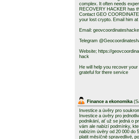
complex. It often needs e
RECOVERY HACKER has the sk
Contact GEO COORDINATES
your lost crypto. Email him at
Email: geovcoordinateshack
Telegram @Geocoordinatesh
Website; https://geovcoordin
hack
He will help you recover your f
grateful for there service
Finance a ekonomika
(
S
Investice a úvěry pro soukro
Investice a úvěry pro jednotl
podnikání, ať už se jedná o 
vám ale nabízí podmínky, kte
nabízím úvěry od 20 000 do
platit měsíčně spravedlivé, po