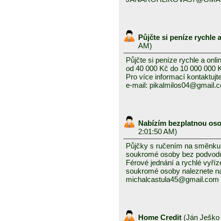
Půjčte si peníze rychle 
AM)
Půjčte si peníze rychle a onli
od 40 000 Kč do 10 000 000 
Pro více informací kontaktujt
e-mail: pikalmilos04@gmail.
Nabízím bezplatnou os
2:01:50 AM)
Půjčky s ručením na směnku i
soukromé osoby bez podvodu 
Férové ​​jednání a rychlé vyř
soukromé osoby naleznete na
michalcastula45@gmail.com
Home Credit
(
Ján Ješk