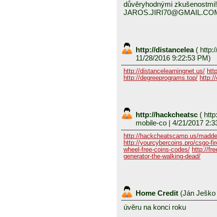
důvěryhodnými zkušenostmi!
JAROS.JIRI70@GMAIL.CO
http://distancelea
(
http:/
11/28/2016 9:22:53 PM)
http://distancelearningnet.us/
htt
http://degreeprograms.top/
http:/
http://hackcheatsc
(
http
mobile-co
| 4/21/2017 2:3
http://hackcheatscamp.us/madde
http://yourcybercoins.pro/csgo-fir
wheel-free-coins-codes/
http://fr
generator-the-walking-dead/
Home Credit
(
Ján Ješk
úvěru na konci roku