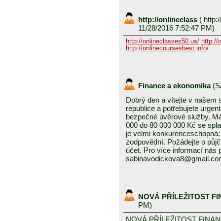
http://onlineclass
(
http:/
11/28/2016 7:52:47 PM)
http://onlineclasses50.us/
http://
http://onlinecoursesbest.info/
Finance a ekonomika
(
S
Dobrý den a vítejte v našem
republice a potřebujete urgen
bezpečné úvěrové služby. Mám
000 do 80 000 000 Kč se splat
je velmi konkurenceschopná: 3
zodpovědní. Požádejte o půjč
účet. Pro více informací nás
sabinavodickova8@gmail.c
NOVÁ PŘÍLEŽITOST F
PM)
NOVÁ PŘÍLEŽITOST FINA