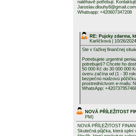
naléhavě potřebují. Kontaktuj
Jaroslav.dlouhy8@gmail.com
Whatsapp: +420607347208
RE: Pujcky zdarma, k
Karlíčková
| 10/26/202
Ste v ťažkej finančnej 
Potrebujete urgentné peniaz
potrebuješ? Chcete ho dos
50 000 Kč do 30 000 000 K
úveru začína od (1 - 30 rok
bezpečnú núdzovú pôžičku 
prostredníctvom e-mai
WhatsApp: +420737957468
NOVÁ PŘÍLEŽITOST F
PM)
NOVÁ PŘÍLEŽITOST FINA
Skutečná půjčka, která spln
člověk, který poskytuje celo