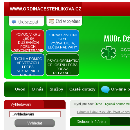
WWW.ORDINACESTEHLIKOVA.CZ
POMOC V KRIZI
ZDRAVÝ ŽIVOTNÍ
LÉČBA
STYL
DUŠEVNÍCH
VÝŽIVA, DIETA,
PORUCH,
LÉČBA NADVÁHY
PSYCHOTERAPIE
RYCHLÁ POMOC
PSYCHOSOMATIKA
VE VZTAZÍCH
CELOSTNÍ LÉČBA
LÉČBA
JÓGA A
SEXUÁLNÍCH
RELAXACE
PORUCH
Úvod
O nás
Služby
Časté dotazy
On-line 
Vyhledávání
Nyní jste zde:
Úvod
-
Rychlá pomoc ve
-
Fórum k článku:Sexuální život ve st
Diskuse k článku