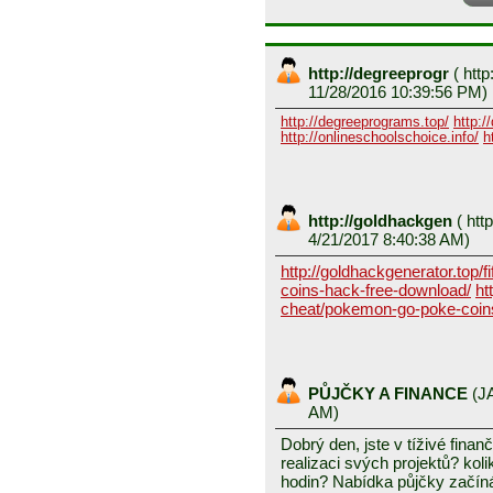
http://degreeprogr
(
http
11/28/2016 10:39:56 PM)
http://degreeprograms.top/
http:/
http://onlineschoolschoice.info/
h
http://goldhackgen
(
http
4/21/2017 8:40:38 AM)
http://goldhackgenerator.top/fi
coins-hack-free-download/
ht
cheat/pokemon-go-poke-coin
PŮJČKY A FINANCE
(
J
AM)
Dobrý den, jste v tíživé finan
realizaci svých projektů? koli
hodin? Nabídka půjčky začín