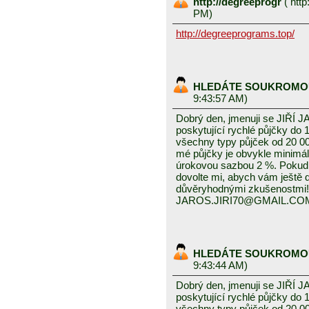
http://degreeprogr
(
http
PM)
http://degreeprograms.top/
HLEDÁTE SOUKROMO
9:43:57 AM)
Dobrý den, jmenuji se JIŘÍ J
poskytující rychlé půjčky do 
všechny typy půjček od 20 0
mé půjčky je obvykle minimál
úrokovou sazbou 2 %. Pokud
dovolte mi, abych vám ještě
důvěryhodnými zkušenostmi!
JAROS.JIRI70@GMAIL.CO
HLEDÁTE SOUKROMO
9:43:44 AM)
Dobrý den, jmenuji se JIŘÍ J
poskytující rychlé půjčky do 
všechny typy půjček od 20 0