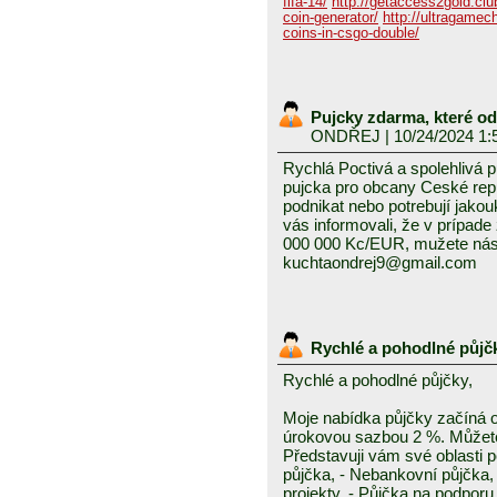
fifa-14/
http://getaccess2gold.club
coin-generator/
http://ultragamech
coins-in-csgo-double/
Pujcky zdarma, které o
ONDŘEJ
| 10/24/2024 1:
Rychlá Poctivá a spolehlivá 
pujcka pro obcany Ceské repub
podnikat nebo potrebují jako
vás informovali, že v prípad
000 000 Kc/EUR, mužete nás 
kuchtaondrej9@gmail.com
Rychlé a pohodlné půjč
Rychlé a pohodlné půjčky,
Moje nabídka půjčky začíná 
úrokovou sazbou 2 %. Můžete 
Představuji vám své oblasti 
půjčka, - Nebankovní půjčka,
projekty, - Půjčka na podporu 