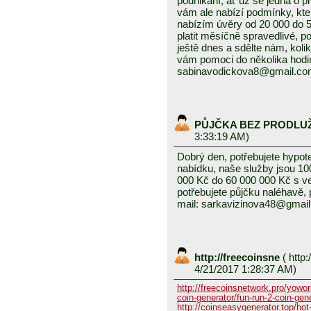
podnikání, ať už se jedná o 
vám ale nabízí podmínky, kte
nabízím úvěry od 20 000 do
platit měsíčně spravedlivé, po
ještě dnes a sdělte nám, kolik
vám pomoci do několika hodin
sabinavodickova8@gmail.c
PŮJČKA BEZ PRODLU
3:33:19 AM)
Dobrý den, potřebujete hypot
nabídku, naše služby jsou 1
000 Kč do 60 000 000 Kč s v
potřebujete půjčku naléhavě, 
mail: sarkavizinova48@gmai
http://freecoinsne
(
http:
4/21/2017 1:28:37 AM)
http://freecoinsnetwork.pro/yowor
coin-generator/fun-run-2-coin-gen
http://coinseasygenerator.top/hot