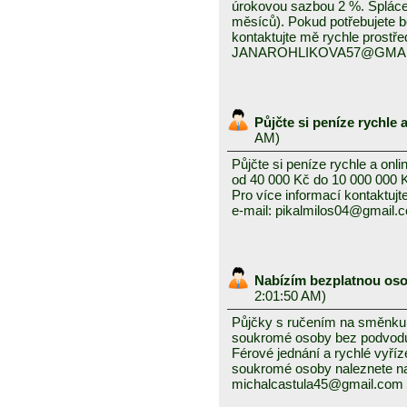
úrokovou sazbou 2 %. Splácení
měsíců). Pokud potřebujete 
kontaktujte mě rychle prostře
JANAROHLIKOVA57@GMA
Půjčte si peníze rychle 
AM)
Půjčte si peníze rychle a onli
od 40 000 Kč do 10 000 000 
Pro více informací kontaktujt
e-mail: pikalmilos04@gmail.
Nabízím bezplatnou os
2:01:50 AM)
Půjčky s ručením na směnku i
soukromé osoby bez podvodu 
Férové ​​jednání a rychlé vyř
soukromé osoby naleznete na
michalcastula45@gmail.com