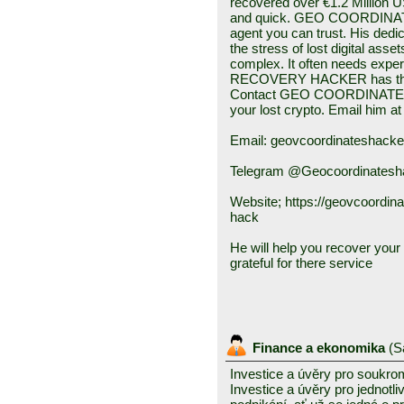
recovered over €1.2 Million
and quick. GEO COORDINA
agent you can trust. His dedic
the stress of lost digital ass
complex. It often needs e
RECOVERY HACKER has the sk
Contact GEO COORDINATES
your lost crypto. Email him at
Email: geovcoordinateshack
Telegram @Geocoordinatesh
Website; https://geovcoordin
hack
He will help you recover your f
grateful for there service
Finance a ekonomika
(
S
Investice a úvěry pro soukro
Investice a úvěry pro jednotl