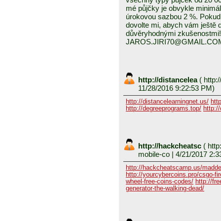
mé půjčky je obvykle minimál
úrokovou sazbou 2 %. Pokud
dovolte mi, abych vám ještě
důvěryhodnými zkušenostmi!
JAROS.JIRI70@GMAIL.CO
http://distancelea
(
http:/
11/28/2016 9:22:53 PM)
http://distancelearningnet.us/
htt
http://degreeprograms.top/
http:/
http://hackcheatsc
(
http
mobile-co
| 4/21/2017 2:3
http://hackcheatscamp.us/madde
http://yourcybercoins.pro/csgo-fir
wheel-free-coins-codes/
http://fr
generator-the-walking-dead/