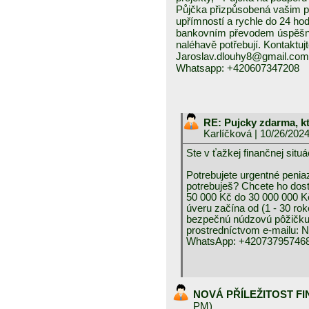
Půjčka přizpůsobená vašim p
upřímností a rychle do 24 ho
bankovním převodem úspěšně a
naléhavě potřebují. Kontaktuj
Jaroslav.dlouhy8@gmail.com
Whatsapp: +420607347208
RE: Pujcky zdarma, k
Karlíčková
| 10/26/202
Ste v ťažkej finančnej 
Potrebujete urgentné peniaz
potrebuješ? Chcete ho dos
50 000 Kč do 30 000 000 K
úveru začína od (1 - 30 rok
bezpečnú núdzovú pôžičku 
prostredníctvom e-mai
WhatsApp: +420737957468
NOVÁ PŘÍLEŽITOST F
PM)