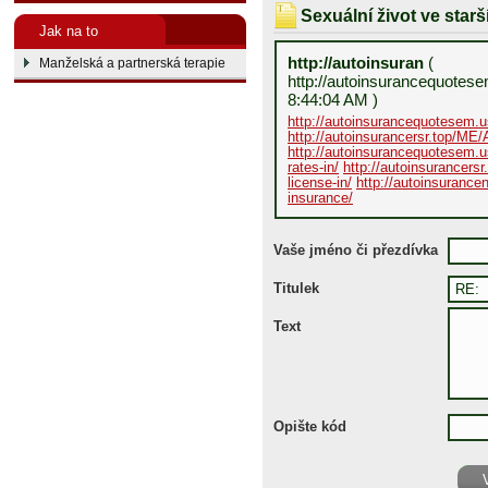
Sexuální život ve star
Jak na to
http://autoinsuran
(
Manželská a partnerská terapie
http://autoinsurancequotese
8:44:04 AM )
http://autoinsurancequotesem.u
http://autoinsurancersr.top/ME/
http://autoinsurancequotesem.
rates-in/
http://autoinsurancers
license-in/
http://autoinsurance
insurance/
Vaše jméno či přezdívka
Titulek
Text
Opište kód