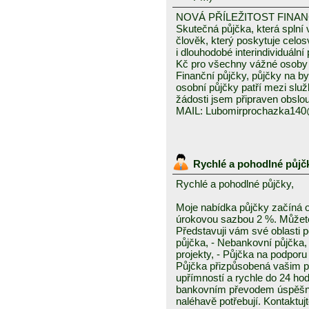
NOVÁ PŘÍLEŽITOST FINA
Skutečná půjčka, která spln
člověk, který poskytuje celo
i dlouhodobé interindividuáln
Kč pro všechny vážné osoby 
Finanční půjčky, půjčky na byd
osobní půjčky patří mezi služ
žádosti jsem připraven obslou
MAIL: Lubomirprochazka14
Rychlé a pohodlné půjč
Rychlé a pohodlné půjčky,
Moje nabídka půjčky začíná 
úrokovou sazbou 2 %. Můžete 
Představuji vám své oblasti 
půjčka, - Nebankovní půjčka,
projekty, - Půjčka na podporu 
Půjčka přizpůsobená vašim p
upřímností a rychle do 24 ho
bankovním převodem úspěšně a
naléhavě potřebují. Kontaktuj