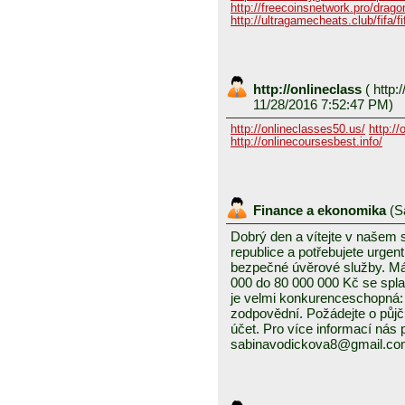
http://freecoinsnetwork.pro/dragon
http://ultragamecheats.club/fifa/fi
http://onlineclass
(
http:/
11/28/2016 7:52:47 PM)
http://onlineclasses50.us/
http://
http://onlinecoursesbest.info/
Finance a ekonomika
(
S
Dobrý den a vítejte v našem
republice a potřebujete urgen
bezpečné úvěrové služby. Mám
000 do 80 000 000 Kč se splat
je velmi konkurenceschopná: 3
zodpovědní. Požádejte o půjč
účet. Pro více informací nás
sabinavodickova8@gmail.c