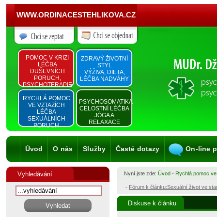
WWW.ORDINACESTEHLIKOVA.CZ
POMOC V KRIZI
ZDRAVÝ ŽIVOTNÍ
LÉČBA
STYL
DUŠEVNÍCH
VÝŽIVA, DIETA,
PORUCH,
LÉČBA NADVÁHY
PSYCHOTERAPIE
RYCHLÁ POMOC
PSYCHOSOMATIKA
VE VZTAZÍCH
CELOSTNÍ LÉČBA
LÉČBA
JÓGA A
SEXUÁLNÍCH
RELAXACE
PORUCH
Úvod
O nás
Služby
Časté dotazy
On-line 
Vyhledávání
Nyní jste zde:
Úvod
-
Rychlá pomoc ve
-
Fórum k článku:Sexuální život ve st
Diskuse k článku