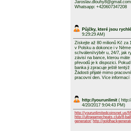
Jaroslav.dlouhy8@gmail.com
Whatsapp: +420607347208
Půjčky, které jsou rych
9:29:29 AM)
Získejte až 80 milionů Kč za
v Polsku a dokonce i v Něme
schválení/výběr u, 24/7, jak 
závisí na bance, kterou mát
převodů je k dispozici. Pokud 
banka ji zpracuje ještě tentýž
Žádosti přijaté mimo pracovn
pracovní den. Více informací
http://yourunlimit
(
http:/
4/20/2017 9:04:43 PM)
http://yourunlimitedcoinsnet.us/fif
http://ultragamecheats.club/8-ball/
generator/
http://goldhackgenerator