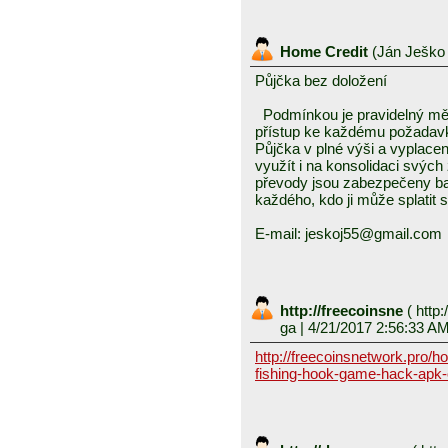
Home Credit
(
Ján Ješk
Půjčka bez doložení
Podmínkou je pravidelný měs
přístup ke každému požadavku
Půjčka v plné výši a vyplace
využít i na konsolidaci svý
převody jsou zabezpečeny ban
každého, kdo ji může splatit
E-mail: jeskoj55@gmail.com
http://freecoinsne
(
http:
ga
| 4/21/2017 2:56:33 A
http://freecoinsnetwork.pro/h
fishing-hook-game-hack-apk-