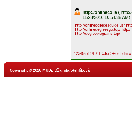
http://onlinecolle
(
http:/
11/28/2016 10:54:38 AM)
http://onlinecollegesguide.us/
htt
http://onlinedegreesgo.top/
http:/
http://degreeprograms.top/
1
2
3
4
5
6
7
8
9
10
11
Další >
Poslední »
Copyright © 2026 MUDr. Džamila Stehlíková