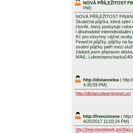
NOVÁ PŘÍLEŽITOST F
PM)
NOVÁ PŘÍLEŽITOST FINA
Skutečná půjčka, která spln
člověk, který poskytuje celo
i dlouhodobé interindividuáln
Kč pro všechny vážné osoby 
Finanční půjčky, půjčky na byd
osobní půjčky patří mezi služ
žádosti jsem připraven obslou
MAIL: Lubomirprochazka14
http://distancelea
(
http:/
4:35:59 PM)
http://distancelearningnet.us/
http://freecoinsne
(
http:
4/20/2017 11:02:24 PM)
http://freecoinsnetwork.pro/fifa/c