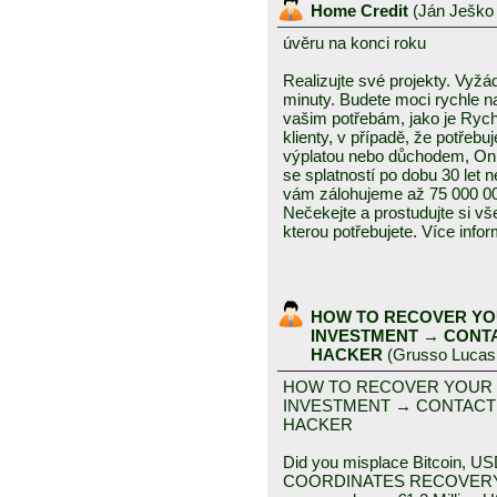
Home Credit
(
Ján Ješk
úvěru na konci roku
Realizujte své projekty. Vyž
minuty. Budete moci rychle na
vašim potřebám, jako je Rych
klienty, v případě, že potřeb
výplatou nebo důchodem, Onl
se splatností po dobu 30 let
vám zálohujeme až 75 000 00
Nečekejte a prostudujte si vš
kterou potřebujete. Více inf
HOW TO RECOVER YO
INVESTMENT → CONT
HACKER
(
Grusso Lucas
HOW TO RECOVER YOUR
INVESTMENT → CONTACT
HACKER
Did you misplace Bitcoin, US
COORDINATES RECOVERY HA