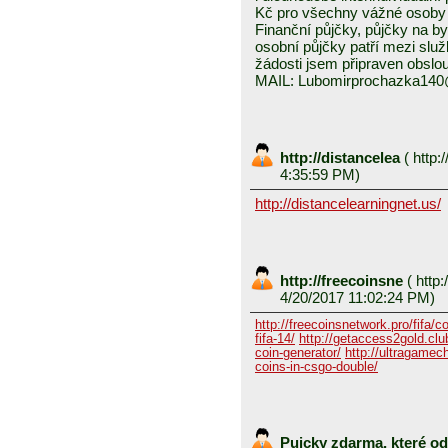
Kč pro všechny vážné osoby 
Finanční půjčky, půjčky na byd
osobní půjčky patří mezi služ
žádosti jsem připraven obslou
MAIL: Lubomirprochazka14
http://distancelea
(
http:/
4:35:59 PM)
http://distancelearningnet.us/
http://freecoinsne
(
http:
4/20/2017 11:02:24 PM)
http://freecoinsnetwork.pro/fifa/c
fifa-14/
http://getaccess2gold.club
coin-generator/
http://ultragamech
coins-in-csgo-double/
Pujcky zdarma, které o