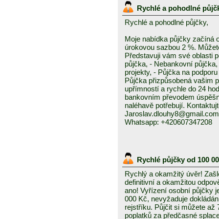
Rychlé a pohodlné půjč
Rychlé a pohodlné půjčky,
Moje nabídka půjčky začíná 
úrokovou sazbou 2 %. Můžete 
Představuji vám své oblasti 
půjčka, - Nebankovní půjčka,
projekty, - Půjčka na podporu 
Půjčka přizpůsobená vašim p
upřímností a rychle do 24 ho
bankovním převodem úspěšně a
naléhavě potřebují. Kontaktuj
Jaroslav.dlouhy8@gmail.com
Whatsapp: +420607347208
Rychlé půjčky od 100 0
Rychlý a okamžitý úvěr! Zašle
definitivní a okamžitou odpo
ano! Vyřízení osobní půjčky j
000 Kč, nevyžaduje dokládání
rejstříku. Půjčit si můžete a
poplatků za předčasné splace