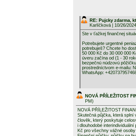
RE: Pujcky zdarma, k
Karlíčková
| 10/26/202
Ste v ťažkej finančnej 
Potrebujete urgentné peniaz
potrebuješ? Chcete ho dos
50 000 Kč do 30 000 000 K
úveru začína od (1 - 30 rok
bezpečnú núdzovú pôžičku 
prostredníctvom e-mai
WhatsApp: +420737957468
NOVÁ PŘÍLEŽITOST F
PM)
NOVÁ PŘÍLEŽITOST FINA
Skutečná půjčka, která spln
člověk, který poskytuje celo
i dlouhodobé interindividuáln
Kč pro všechny vážné osoby 
Finanční půjčky, půjčky na byd