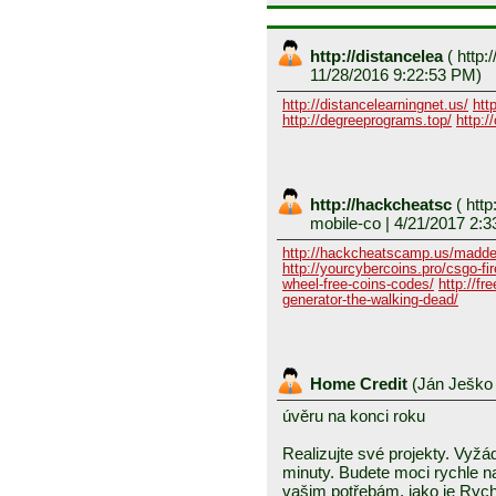
http://distancelea
(
http:/
11/28/2016 9:22:53 PM)
http://distancelearningnet.us/
htt
http://degreeprograms.top/
http:/
http://hackcheatsc
(
http
mobile-co
| 4/21/2017 2:3
http://hackcheatscamp.us/madde
http://yourcybercoins.pro/csgo-fir
wheel-free-coins-codes/
http://fr
generator-the-walking-dead/
Home Credit
(
Ján Ješk
úvěru na konci roku
Realizujte své projekty. Vyž
minuty. Budete moci rychle na
vašim potřebám, jako je Rych