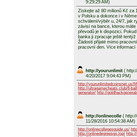
9:29:29 AM)
Získejte až 80 milionů Kč za
v Polsku a dokonce i v Něme
schválení/výběr u, 24/7, jak 
závisí na bance, kterou mát
převodů je k dispozici. Pokud 
banka ji zpracuje ještě tentýž
Žádosti přijaté mimo pracovn
pracovní den. Více informací
http://yourunlimit
(
http:/
4/20/2017 9:04:43 PM)
http://yourunlimitedcoinsnet.us/fif
http://ultragamecheats.club/8-ball/
generator/
http://goldhackgenerator
http://onlinecolle
(
http:/
11/28/2016 10:54:38 AM)
http://onlinecollegesguide.us/
htt
http://onlinedegreesgo.top/
http:/