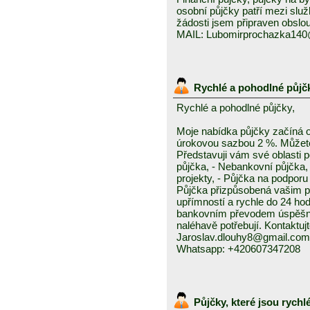
osobní půjčky patří mezi služ
žádosti jsem připraven obslou
MAIL: Lubomirprochazka14
Rychlé a pohodlné půjč
Rychlé a pohodlné půjčky,
Moje nabídka půjčky začíná 
úrokovou sazbou 2 %. Můžete 
Představuji vám své oblasti 
půjčka, - Nebankovní půjčka,
projekty, - Půjčka na podporu 
Půjčka přizpůsobená vašim p
upřímností a rychle do 24 ho
bankovním převodem úspěšně a
naléhavě potřebují. Kontaktuj
Jaroslav.dlouhy8@gmail.com
Whatsapp: +420607347208
Půjčky, které jsou rych