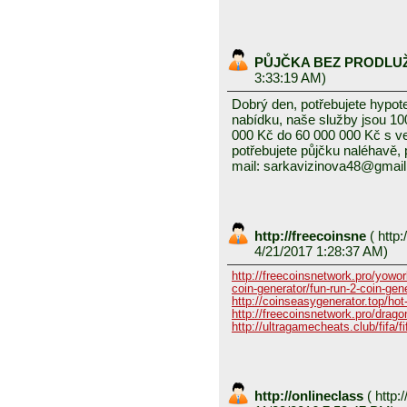
PŮJČKA BEZ PRODLU
3:33:19 AM)
Dobrý den, potřebujete hypot
nabídku, naše služby jsou 1
000 Kč do 60 000 000 Kč s v
potřebujete půjčku naléhavě, 
mail: sarkavizinova48@gmai
http://freecoinsne
(
http:
4/21/2017 1:28:37 AM)
http://freecoinsnetwork.pro/yowor
coin-generator/fun-run-2-coin-gen
http://coinseasygenerator.top/hot
http://freecoinsnetwork.pro/dragon
http://ultragamecheats.club/fifa/fi
http://onlineclass
(
http:/