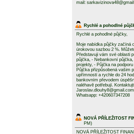
mail: sarkavizinova48@gmai
Rychlé a pohodlné půjč
Rychlé a pohodlné půjčky,
Moje nabídka půjčky začíná 
úrokovou sazbou 2 %. Můžete 
Představuji vám své oblasti 
půjčka, - Nebankovní půjčka,
projekty, - Půjčka na podporu 
Půjčka přizpůsobená vašim p
upřímností a rychle do 24 ho
bankovním převodem úspěšně a
naléhavě potřebují. Kontaktuj
Jaroslav.dlouhy8@gmail.com
Whatsapp: +420607347208
NOVÁ PŘÍLEŽITOST F
PM)
NOVÁ PŘÍLEŽITOST FINA