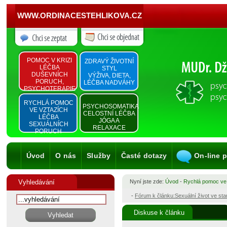
WWW.ORDINACESTEHLIKOVA.CZ
POMOC V KRIZI
ZDRAVÝ ŽIVOTNÍ
LÉČBA
STYL
DUŠEVNÍCH
VÝŽIVA, DIETA,
PORUCH,
LÉČBA NADVÁHY
PSYCHOTERAPIE
RYCHLÁ POMOC
PSYCHOSOMATIKA
VE VZTAZÍCH
CELOSTNÍ LÉČBA
LÉČBA
JÓGA A
SEXUÁLNÍCH
RELAXACE
PORUCH
Úvod
O nás
Služby
Časté dotazy
On-line 
Vyhledávání
Nyní jste zde:
Úvod
-
Rychlá pomoc ve
-
Fórum k článku:Sexuální život ve st
Diskuse k článku