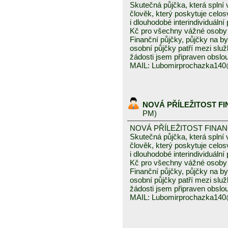
Skutečná půjčka, která spln
člověk, který poskytuje celo
i dlouhodobé interindividuáln
Kč pro všechny vážné osoby 
Finanční půjčky, půjčky na byd
osobní půjčky patří mezi služ
žádosti jsem připraven obslou
MAIL: Lubomirprochazka14
NOVÁ PŘÍLEŽITOST F
PM)
NOVÁ PŘÍLEŽITOST FINA
Skutečná půjčka, která spln
člověk, který poskytuje celo
i dlouhodobé interindividuáln
Kč pro všechny vážné osoby 
Finanční půjčky, půjčky na byd
osobní půjčky patří mezi služ
žádosti jsem připraven obslou
MAIL: Lubomirprochazka14