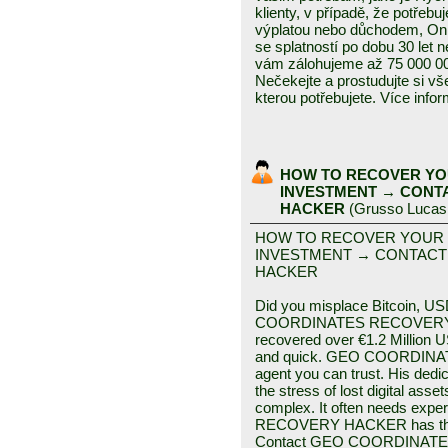
klienty, v případě, že potřeb
výplatou nebo důchodem, Onl
se splatností po dobu 30 let
vám zálohujeme až 75 000 00
Nečekejte a prostudujte si vš
kterou potřebujete. Více inf
HOW TO RECOVER YO
INVESTMENT → CONT
HACKER
(
Grusso Lucas
HOW TO RECOVER YOUR
INVESTMENT → CONTACT
HACKER
Did you misplace Bitcoin, US
COORDINATES RECOVERY HA
recovered over €1.2 Million
and quick. GEO COORDINA
agent you can trust. His dedic
the stress of lost digital ass
complex. It often needs e
RECOVERY HACKER has the sk
Contact GEO COORDINATES