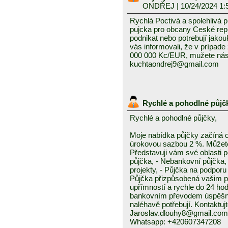
ONDŘEJ
| 10/24/2024 1:
Rychlá Poctivá a spolehlivá 
pujcka pro obcany Ceské repub
podnikat nebo potrebují jako
vás informovali, že v prípad
000 000 Kc/EUR, mužete nás 
kuchtaondrej9@gmail.com
Rychlé a pohodlné půjč
Rychlé a pohodlné půjčky,
Moje nabídka půjčky začíná 
úrokovou sazbou 2 %. Můžete 
Představuji vám své oblasti 
půjčka, - Nebankovní půjčka,
projekty, - Půjčka na podporu 
Půjčka přizpůsobená vašim p
upřímností a rychle do 24 ho
bankovním převodem úspěšně a
naléhavě potřebují. Kontaktuj
Jaroslav.dlouhy8@gmail.com
Whatsapp: +420607347208