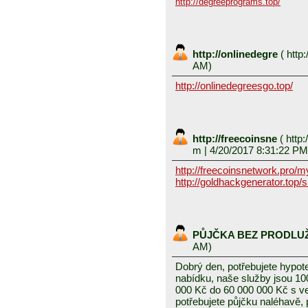
http://degreeprograms.top/
http://onlinedegre
(
http:
AM)
http://onlinedegreesgo.top/
http://freecoinsne
(
http:
m
| 4/20/2017 8:31:22 PM
http://freecoinsnetwork.pro/
http://goldhackgenerator.top/
PŮJČKA BEZ PRODLU
AM)
Dobrý den, potřebujete hypot
nabídku, naše služby jsou 1
000 Kč do 60 000 000 Kč s v
potřebujete půjčku naléhavě, 