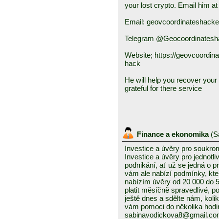
your lost crypto. Email him at
Email: geovcoordinateshack
Telegram @Geocoordinatesh
Website; https://geovcoordin
hack
He will help you recover your f
grateful for there service
Finance a ekonomika
(
S
Investice a úvěry pro soukro
Investice a úvěry pro jednotl
podnikání, ať už se jedná o 
vám ale nabízí podmínky, kte
nabízím úvěry od 20 000 do
platit měsíčně spravedlivé, po
ještě dnes a sdělte nám, kolik
vám pomoci do několika hodin
sabinavodickova8@gmail.c