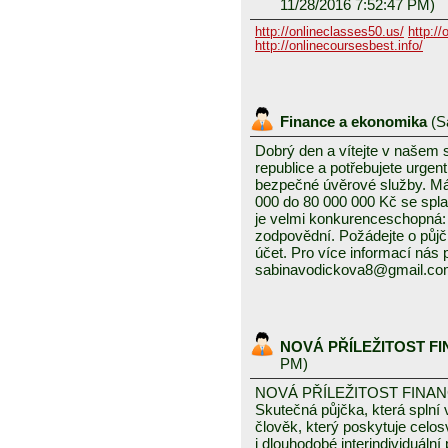
11/28/2016 7:52:47 PM)
http://onlineclasses50.us/
http://
http://onlinecoursesbest.info/
Finance a ekonomika
(
S
Dobrý den a vítejte v našem
republice a potřebujete urgen
bezpečné úvěrové služby. Mám
000 do 80 000 000 Kč se splat
je velmi konkurenceschopná: 3
zodpovědní. Požádejte o půjč
účet. Pro více informací nás
sabinavodickova8@gmail.c
NOVÁ PŘÍLEŽITOST F
PM)
NOVÁ PŘÍLEŽITOST FINA
Skutečná půjčka, která spln
člověk, který poskytuje celo
i dlouhodobé interindividuáln