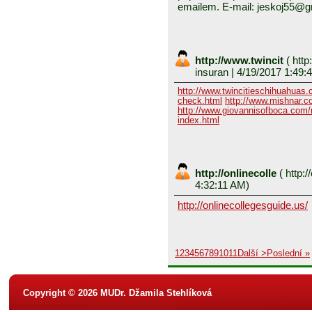
emailem. E-mail: jeskoj55@
http://www.twincit
(
http
insuran
| 4/19/2017 1:49:
http://www.twincitieschihuahuas
check.html
http://www.mishnar.c
http://www.giovannisofboca.com/r
index.html
http://onlinecolle
(
http:/
4:32:11 AM)
http://onlinecollegesguide.us/
1
2
3
4
5
6
7
8
9
10
11
Další >
Poslední »
Copyright © 2026 MUDr. Džamila Stehlíková