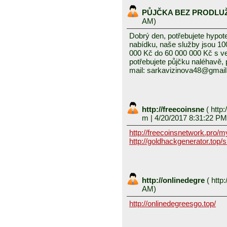
PŮJČKA BEZ PRODLU
AM)
Dobrý den, potřebujete hypot
nabídku, naše služby jsou 1
000 Kč do 60 000 000 Kč s v
potřebujete půjčku naléhavě, 
mail: sarkavizinova48@gmai
http://freecoinsne
(
http:
m
| 4/20/2017 8:31:22 PM
http://freecoinsnetwork.pro/
http://goldhackgenerator.top/
http://onlinedegre
(
http:
AM)
http://onlinedegreesgo.top/