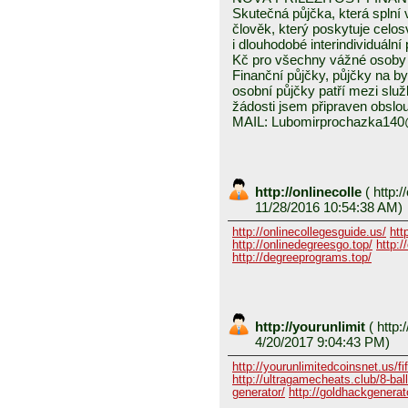
Skutečná půjčka, která spln
člověk, který poskytuje celo
i dlouhodobé interindividuáln
Kč pro všechny vážné osoby 
Finanční půjčky, půjčky na byd
osobní půjčky patří mezi služ
žádosti jsem připraven obslou
MAIL: Lubomirprochazka14
http://onlinecolle
(
http:/
11/28/2016 10:54:38 AM)
http://onlinecollegesguide.us/
htt
http://onlinedegreesgo.top/
http:/
http://degreeprograms.top/
http://yourunlimit
(
http:/
4/20/2017 9:04:43 PM)
http://yourunlimitedcoinsnet.us/fif
http://ultragamecheats.club/8-ball/
generator/
http://goldhackgenerator