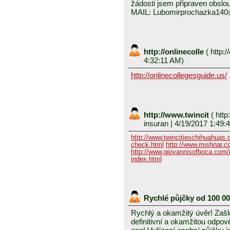
žádosti jsem připraven obslou
MAIL: Lubomirprochazka14
http://onlinecolle
(
http:/
4:32:11 AM)
http://onlinecollegesguide.us/
http://www.twincit
(
http
insuran
| 4/19/2017 1:49:
http://www.twincitieschihuahuas
check.html
http://www.mishnar.c
http://www.giovannisofboca.com/r
index.html
Rychlé půjčky od 100 0
Rychlý a okamžitý úvěr! Zašle
definitivní a okamžitou odpo