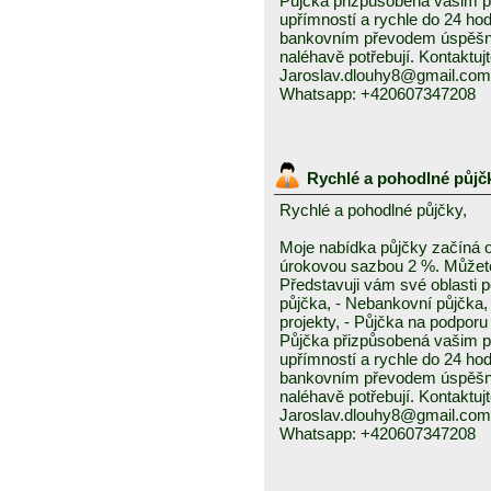
Půjčka přizpůsobená vašim p
upřímností a rychle do 24 ho
bankovním převodem úspěšně a
naléhavě potřebují. Kontaktuj
Jaroslav.dlouhy8@gmail.com
Whatsapp: +420607347208
Rychlé a pohodlné půjč
Rychlé a pohodlné půjčky,
Moje nabídka půjčky začíná 
úrokovou sazbou 2 %. Můžete 
Představuji vám své oblasti 
půjčka, - Nebankovní půjčka,
projekty, - Půjčka na podporu 
Půjčka přizpůsobená vašim p
upřímností a rychle do 24 ho
bankovním převodem úspěšně a
naléhavě potřebují. Kontaktuj
Jaroslav.dlouhy8@gmail.com
Whatsapp: +420607347208