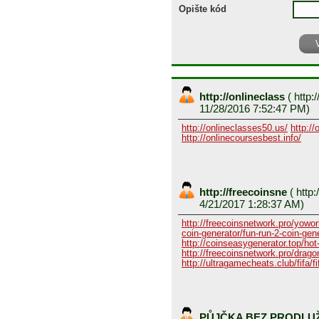
Opište kód
http://onlineclass
(
http:/
11/28/2016 7:52:47 PM)
http://onlineclasses50.us/
http://
http://onlinecoursesbest.info/
http://freecoinsne
(
http:
4/21/2017 1:28:37 AM)
http://freecoinsnetwork.pro/yowor
coin-generator/fun-run-2-coin-gen
http://coinseasygenerator.top/hot
http://freecoinsnetwork.pro/dragon
http://ultragamecheats.club/fifa/fi
PŮJČKA BEZ PRODLU