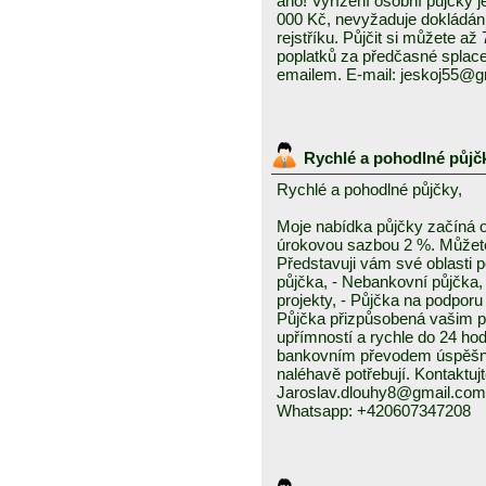
ano! Vyřízení osobní půjčky j
000 Kč, nevyžaduje dokládání
rejstříku. Půjčit si můžete a
poplatků za předčasné splace
emailem. E-mail: jeskoj55@
Rychlé a pohodlné půjč
Rychlé a pohodlné půjčky,
Moje nabídka půjčky začíná 
úrokovou sazbou 2 %. Můžete 
Představuji vám své oblasti 
půjčka, - Nebankovní půjčka,
projekty, - Půjčka na podporu 
Půjčka přizpůsobená vašim p
upřímností a rychle do 24 ho
bankovním převodem úspěšně a
naléhavě potřebují. Kontaktuj
Jaroslav.dlouhy8@gmail.com
Whatsapp: +420607347208