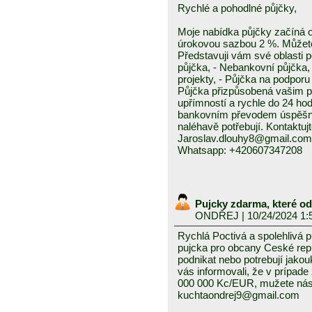
Rychlé a pohodlné půjčky,
Moje nabídka půjčky začíná 
úrokovou sazbou 2 %. Můžete 
Představuji vám své oblasti 
půjčka, - Nebankovní půjčka,
projekty, - Půjčka na podporu 
Půjčka přizpůsobená vašim p
upřímností a rychle do 24 ho
bankovním převodem úspěšně a
naléhavě potřebují. Kontaktuj
Jaroslav.dlouhy8@gmail.com
Whatsapp: +420607347208
Pujcky zdarma, které o
ONDŘEJ
| 10/24/2024 1:
Rychlá Poctivá a spolehlivá 
pujcka pro obcany Ceské repub
podnikat nebo potrebují jako
vás informovali, že v prípad
000 000 Kc/EUR, mužete nás 
kuchtaondrej9@gmail.com