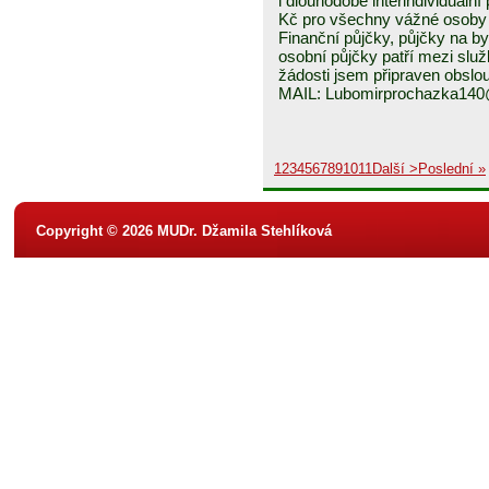
i dlouhodobé interindividuáln
Kč pro všechny vážné osoby 
Finanční půjčky, půjčky na byd
osobní půjčky patří mezi služ
žádosti jsem připraven obslou
MAIL: Lubomirprochazka14
1
2
3
4
5
6
7
8
9
10
11
Další >
Poslední »
Copyright © 2026 MUDr. Džamila Stehlíková