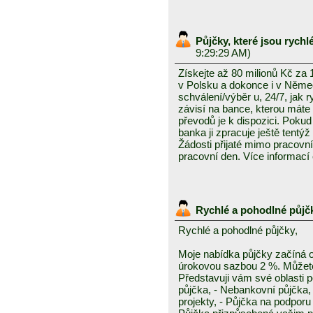
Půjčky, které jsou rych
9:29:29 AM)
Získejte až 80 milionů Kč za
v Polsku a dokonce i v Něme
schválení/výběr u, 24/7, jak 
závisí na bance, kterou mát
převodů je k dispozici. Pokud 
banka ji zpracuje ještě tentýž
Žádosti přijaté mimo pracovn
pracovní den. Více informací
Rychlé a pohodlné půjč
Rychlé a pohodlné půjčky,
Moje nabídka půjčky začíná 
úrokovou sazbou 2 %. Můžete 
Představuji vám své oblasti 
půjčka, - Nebankovní půjčka,
projekty, - Půjčka na podporu 