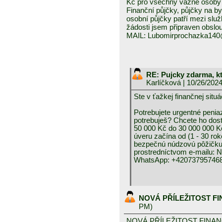
Kč pro všechny vážné osoby 
Finanční půjčky, půjčky na byd
osobní půjčky patří mezi služ
žádosti jsem připraven obslou
MAIL: Lubomirprochazka14
RE: Pujcky zdarma, k
Karlíčková
| 10/26/202
Ste v ťažkej finančnej 
Potrebujete urgentné peniaz
potrebuješ? Chcete ho dos
50 000 Kč do 30 000 000 K
úveru začína od (1 - 30 rok
bezpečnú núdzovú pôžičku 
prostredníctvom e-mai
WhatsApp: +420737957468
NOVÁ PŘÍLEŽITOST F
PM)
NOVÁ PŘÍLEŽITOST FINA