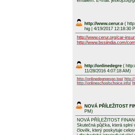
emailem. E-mail: jeskoj55@
http://www.cerur.o
(
http
hig
| 4/19/2017 12:18:30 
http://www.cerur.org/car-insu
http://www.bssiindia.com/com
http://onlinedegre
(
http:
11/28/2016 4:07:18 AM)
http://onlinedegreesgo.top/
http:/
http://onlineschoolschoice.info/
h
NOVÁ PŘÍLEŽITOST F
PM)
NOVÁ PŘÍLEŽITOST FINA
Skutečná půjčka, která spln
člověk, který poskytuje celo