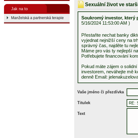
Sexuální život ve star
Jak na to
Soukromý investor, který
Manželská a partnerská terapie
5/16/2024 11:53:00 AM )
Přestaňte nechat banky dik
vyjednat nejnižší ceny na tr
správný čas, najděte tu nejle
Máme pro vás ty nejlepší n
Potřebujete financování kon
Pokud máte zájem o solid
investorem, neváhejte mě ko
denně Email: jelenakuzelo
Vaše jméno či přezdívka
Titulek
Text