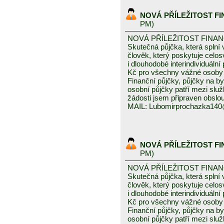
NOVÁ PŘÍLEŽITOST F
PM)
NOVÁ PŘÍLEŽITOST FINA
Skutečná půjčka, která spln
člověk, který poskytuje celo
i dlouhodobé interindividuáln
Kč pro všechny vážné osoby 
Finanční půjčky, půjčky na byd
osobní půjčky patří mezi služ
žádosti jsem připraven obslou
MAIL: Lubomirprochazka14
NOVÁ PŘÍLEŽITOST F
PM)
NOVÁ PŘÍLEŽITOST FINA
Skutečná půjčka, která spln
člověk, který poskytuje celo
i dlouhodobé interindividuáln
Kč pro všechny vážné osoby 
Finanční půjčky, půjčky na byd
osobní půjčky patří mezi služ