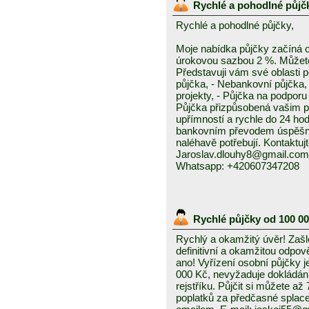
Rychlé a pohodlné půjč
Rychlé a pohodlné půjčky,
Moje nabídka půjčky začíná 
úrokovou sazbou 2 %. Můžete 
Představuji vám své oblasti 
půjčka, - Nebankovní půjčka,
projekty, - Půjčka na podporu 
Půjčka přizpůsobená vašim p
upřímností a rychle do 24 ho
bankovním převodem úspěšně a
naléhavě potřebují. Kontaktuj
Jaroslav.dlouhy8@gmail.com
Whatsapp: +420607347208
Rychlé půjčky od 100 0
Rychlý a okamžitý úvěr! Zašle
definitivní a okamžitou odpo
ano! Vyřízení osobní půjčky j
000 Kč, nevyžaduje dokládání
rejstříku. Půjčit si můžete a
poplatků za předčasné splace