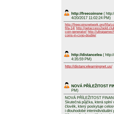
http://freecoinsne
(
http:
4/20/2017 11:02:24 PM)
http://freecoinsnetwork.pro/fifa/c
fifa-14/
http://getaccess2gold.club
coin-generator/
http://ultragamech
coins-in-csgo-double/
http://distancelea
(
http:/
4:35:59 PM)
http://distancelearningnet.us/
NOVÁ PŘÍLEŽITOST F
PM)
NOVÁ PŘÍLEŽITOST FINA
Skutečná půjčka, která spln
člověk, který poskytuje celo
i dlouhodobé interindividuáln