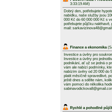
3:33:19 AM)
Dobrý den, potřebujete hypot
nabídku, naše služby jsou 1
000 Kč do 60 000 000 Kč s v
potřebujete půjčku naléhavě, 
mail: sarkavizinova48@gmai
Finance a ekonomika
(
S
Investice a úvěry pro soukro
Investice a úvěry pro jednotl
podnikání, ať už se jedná o 
vám ale nabízí podmínky, kte
nabízím úvěry od 20 000 do
platit měsíčně spravedlivé, po
ještě dnes a sdělte nám, kolik
vám pomoci do několika hodin
sabinavodickova8@gmail.c
Rychlé a pohodlné půjč