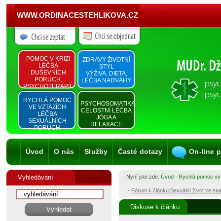
WWW.ORDINACESTEHLIKOVA.CZ
POMOC V KRIZI
ZDRAVÝ ŽIVOTNÍ
LÉČBA
STYL
DUŠEVNÍCH
VÝŽIVA, DIETA,
PORUCH,
LÉČBA NADVÁHY
PSYCHOTERAPIE
RYCHLÁ POMOC
PSYCHOSOMATIKA
VE VZTAZÍCH
CELOSTNÍ LÉČBA
LÉČBA
JÓGA A
SEXUÁLNÍCH
RELAXACE
PORUCH
Úvod
O nás
Služby
Časté dotazy
On-line 
Vyhledávání
Nyní jste zde:
Úvod
-
Rychlá pomoc ve
-
Fórum k článku:Sexuální život ve st
Diskuse k článku