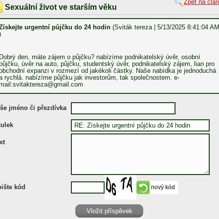
Zpět na člá
Sexuální život ve starším věku
Získejte urgentní půjčku do 24 hodin
(Sviták tereza | 5/13/2025 8:41:04 A
)
Dobrý den, máte zájem o půjčku? nabízíme podnikatelský úvěr, osobní
půjčku, úvěr na auto, půjčku, studentský úvěr, podnikatelský zájem, lian pro
obchodní expanzi v rozmezí od jakékoli částky. Naše nabídka je jednoduchá
a rychlá. nabízíme půjčku jak investorům, tak společnostem. e-
mail:svitaktereza@gmail.com
še jméno či přezdívka
tulek
xt
ište kód