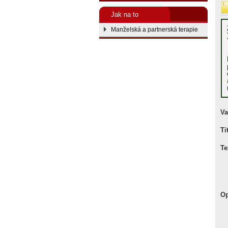
Jak na to
Manželská a partnerská terapie
Va
Ti
Te
Op