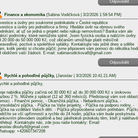
Odpovědět
Finance a ekonomika
(
Sabina Vodičková
| 3/2/2026 1:59:54 PM)
nvestice a úvěry pro soukromé podnikatele v České republice
nvestice a úvěry pro jednotlivce a firmy. Hledáte úvěr na obnovu svého
odnikání, ať už se jedná o projekt nebo nákup nemovitosti? Banka vám ale
abízí podmínky, které nemůžete splnit. Jsem fyzická osoba a nabízím úvěry
d 20 000 do 50 000 000 Kč, což občanům umožňuje platit měsíčně
pravedlivé, poctivé a spolehlivé splátky. Kontaktujte nás ještě dnes a sdělte
ám, kolik peněz si chcete půjčit; jsme připraveni vám pomoci do několika hod
d obdržení vaší žádosti. E-mail: sabinavodickova8@gmail.com
Odpovědět
Rychlé a pohodlné půjčky,
(
Jaroslav
| 3/2/2026 10:41:21 AM)
ychlé a pohodlné půjčky,
oje nabídka půjčky začíná od 30 000 Kč až do 30 000 000 Kč s úrokovou
azbou 2 %. Můžete ji splácet (12 až 360 měsíců). Představuji vám své oblast
omoci. - Finanční pomoc, - Okamžitá půjčka, - Nebankovní půjčka, -
onsolidační půjčka, - Půjčka na Vaše projekty, - Půjčka na podporu rodiny, -
ůjčka na vzdělání Vašich dětí. - Půjčka přizpůsobená vašim potřebám. Půjčk
bdržíte se vší upřímností a rychle do 24 hodin, půjčka vám bude poskytnuta
ankovním převodem úspěšně a bez jakéhokoli protokolu těm, kteří ji naléhavě
otřebují. Kontaktujte nás, zde jsou naše kontakty: Email:
aroslav.dlouhy8@gmail.com
hatsapp: +420607347208