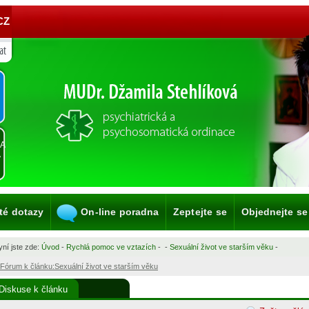
CZ
KA
A
té dotazy
On-line poradna
Zeptejte se
Objednejte se
ní jste zde:
Úvod
-
Rychlá pomoc ve vztazích
-
-
Sexuální život ve starším věku
-
Fórum k článku:Sexuální život ve starším věku
Diskuse k článku