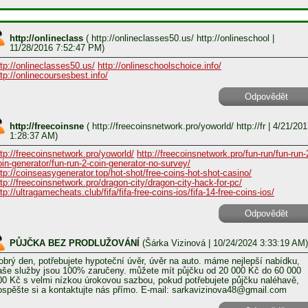
http://onlineclass
(
http://onlineclasses50.us/ http://onlineschool
|
11/28/2016 7:52:47 PM)
ttp://onlineclasses50.us/
http://onlineschoolschoice.info/
ttp://onlinecoursesbest.info/
Odpovědět
http://freecoinsne
(
http://freecoinsnetwork.pro/yoworld/ http://fr
| 4/21/201
1:28:37 AM)
ttp://freecoinsnetwork.pro/yoworld/
http://freecoinsnetwork.pro/fun-run/fun-run-
oin-generator/fun-run-2-coin-generator-no-survey/
ttp://coinseasygenerator.top/hot-shot/free-coins-hot-shot-casino/
ttp://freecoinsnetwork.pro/dragon-city/dragon-city-hack-for-pc/
tp://ultragamecheats.club/fifa/fifa-free-coins-ios/fifa-14-free-coins-ios/
Odpovědět
PŮJČKA BEZ PRODLUŽOVÁNÍ
(
Šárka Vizinová
| 10/24/2024 3:33:19 AM)
obrý den, potřebujete hypoteční úvěr, úvěr na auto. máme nejlepší nabídku,
aše služby jsou 100% zaručeny. můžete mít půjčku od 20 000 Kč do 60 000
00 Kč s velmi nízkou úrokovou sazbou, pokud potřebujete půjčku naléhavě,
ospěšte si a kontaktujte nás přímo. E-mail: sarkavizinova48@gmail.com