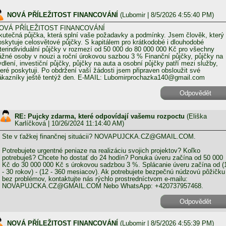
NOVÁ PŘÍLEŽITOST FINANCOVÁNÍ
(
Lubomir
| 8/5/2026 4:55:40 PM)
OVÁ PŘÍLEŽITOST FINANCOVÁNÍ
kutečná půjčka, která splní vaše požadavky a podmínky. Jsem člověk, který
oskytuje celosvětové půjčky. S kapitálem pro krátkodobé i dlouhodobé
nterindividuální půjčky v rozmezí od 50 000 do 80 000 000 Kč pro všechny
ážné osoby v nouzi a roční úrokovou sazbou 3 % Finanční půjčky, půjčky na
ydlení, investiční půjčky, půjčky na auta a osobní půjčky patří mezi služby,
teré poskytuji. Po obdržení vaší žádosti jsem připraven obsloužit své
ákazníky ještě tentýž den. E-MAIL: Lubomirprochazka140@gmail.com
Odpovědět
RE: Pujcky zdarma, které odpovídají vašemu rozpoctu
(
Eliška
Karlíčková
| 10/26/2024 11:14:40 AM)
Ste v ťažkej finančnej situácii? NOVAPUJCKA.CZ@GMAIL.COM.
Potrebujete urgentné peniaze na realizáciu svojich projektov? Koľko
potrebuješ? Chcete ho dostať do 24 hodín? Ponuka úveru začína od 50 000
Kč do 30 000 000 Kč s úrokovou sadzbou 3 %. Splácanie úveru začína od (
- 30 rokov) - (12 - 360 mesiacov). Ak potrebujete bezpečnú núdzovú pôžičku
bez problémov, kontaktujte nás rýchlo prostredníctvom e-mailu:
NOVAPUJCKA.CZ@GMAIL.COM Nebo WhatsApp: +420737957468.
Odpovědět
NOVÁ PŘÍLEŽITOST FINANCOVÁNÍ
(
Lubomir
| 8/5/2026 4:55:39 PM)