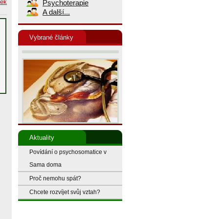
nek
Psychoterapie
A další...
M
Vybrané články
Aktuality
Povídání o psychosomatice v
Sama doma
Proč nemohu spát?
Chcete rozvíjet svůj vztah?