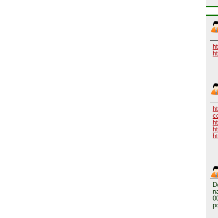
h
h
h
c
h
h
ht
D
n
0
p