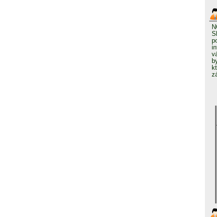
N
S
p
i
v
b
k
z