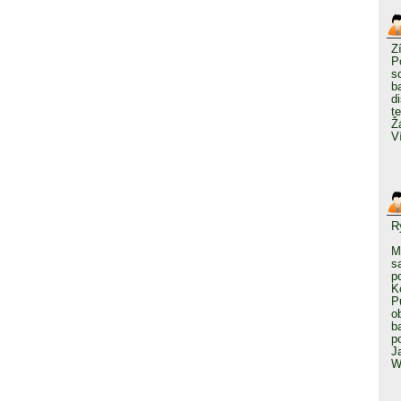
Z
P
s
b
d
t
Ž
V
R
M
s
p
K
P
o
b
p
J
W