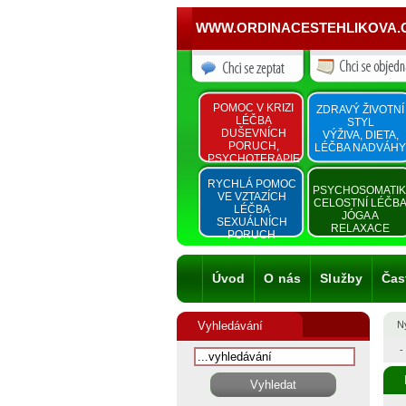
WWW.ORDINACESTEHLIKOVA.
POMOC V KRIZI
ZDRAVÝ ŽIVOTNÍ
LÉČBA
STYL
DUŠEVNÍCH
VÝŽIVA, DIETA,
PORUCH,
LÉČBA NADVÁHY
PSYCHOTERAPIE
RYCHLÁ POMOC
PSYCHOSOMATI
VE VZTAZÍCH
CELOSTNÍ LÉČB
LÉČBA
JÓGA A
SEXUÁLNÍCH
RELAXACE
PORUCH
Úvod
O nás
Služby
Čas
Vyhledávání
Ny
-