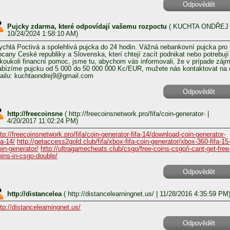
Odpovědět
Pujcky zdarma, které odpovídají vašemu rozpoctu
(
KUCHTA ONDŘEJ
10/24/2024 1:58:10 AM)
ychlá Poctivá a spolehlivá pujcka do 24 hodin. Vážná nebankovní pujcka pro
bcany Ceské republiky a Slovenska, kterí chtejí zacít podnikat nebo potrebují
akoukoli financní pomoc, jsme tu, abychom vás informovali, že v prípade záj
abízíme pujcku od 5 000 do 50 000 000 Kc/EUR, mužete nás kontaktovat na 
ailu: kuchtaondrej9@gmail.com
Odpovědět
http://freecoinsne
(
http://freecoinsnetwork.pro/fifa/coin-generator-
|
4/20/2017 11:02:24 PM)
ttp://freecoinsnetwork.pro/fifa/coin-generator-fifa-14/download-coin-generator-
fa-14/
http://getaccess2gold.club/fifa/xbox-fifa-coin-generator/xbox-360-fifa-15
oin-generator/
http://ultragamecheats.club/csgo/free-coins-csgo/i-cant-get-free
oins-in-csgo-double/
Odpovědět
http://distancelea
(
http://distancelearningnet.us/
| 11/28/2016 4:35:59 PM
ttp://distancelearningnet.us/
Odpovědět