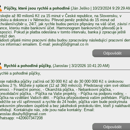
Půjčky, které jsou rychlé a pohodlné
(
Ján Ješko
| 10/23/2024 9:29:29 A
ískejte až 80 milionů Kč za 15 minut v České republice, na Slovensku, v
olsku a dokonce i v Německu. Převod peněz probíhá do 15 minut od
chválení/výběr u, 24/7, jak rychle budou peníze připsány na váš účet, závisí 
ance, kterou máte bankovní účet. Harmonogram bankovních převodů je k
ispozici. Pokud je platba odeslána v tomto intervalu, banka ji zpracuje ještě
entýž den.
ádosti přijaté mimo pracovní dobu budou zpracovány následující pracovní den
íce informací emailem. E-mail: jeskoj55@gmail.co m
Odpovědět
Rychlé a pohodlné půjčky,
(
Jaroslav
| 3/2/2026 10:41:20 AM)
ychlé a pohodlné půjčky,
oje nabídka půjčky začíná od 30 000 Kč až do 30 000 000 Kč s úrokovou
azbou 2 %. Můžete ji splácet (12 až 360 měsíců). Představuji vám své oblast
omoci. - Finanční pomoc, - Okamžitá půjčka, - Nebankovní půjčka, -
onsolidační půjčka, - Půjčka na Vaše projekty, - Půjčka na podporu rodiny, -
ůjčka na vzdělání Vašich dětí. - Půjčka přizpůsobená vašim potřebám. Půjčk
bdržíte se vší upřímností a rychle do 24 hodin, půjčka vám bude poskytnuta
ankovním převodem úspěšně a bez jakéhokoli protokolu těm, kteří ji naléhavě
otřebují. Kontaktujte nás, zde jsou naše kontakty: Email:
aroslav.dlouhy8@gmail.com
hatsapp: +420607347208
Odpovědět