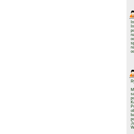
I
I
p
n
o
s
n
o
R
M
s
p
K
P
o
b
p
J
W