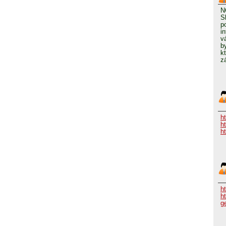
N
S
p
i
v
b
k
z
h
h
h
ht
h
g