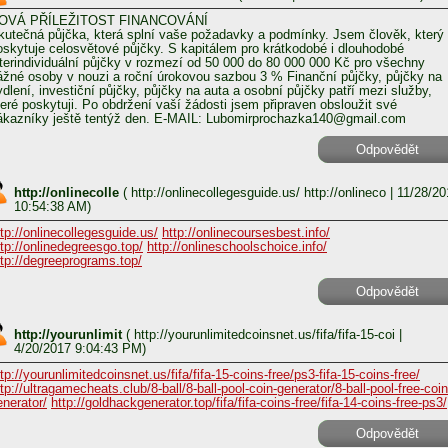
OVÁ PŘÍLEŽITOST FINANCOVÁNÍ
kutečná půjčka, která splní vaše požadavky a podmínky. Jsem člověk, který
oskytuje celosvětové půjčky. S kapitálem pro krátkodobé i dlouhodobé
nterindividuální půjčky v rozmezí od 50 000 do 80 000 000 Kč pro všechny
ážné osoby v nouzi a roční úrokovou sazbou 3 % Finanční půjčky, půjčky na
ydlení, investiční půjčky, půjčky na auta a osobní půjčky patří mezi služby,
teré poskytuji. Po obdržení vaší žádosti jsem připraven obsloužit své
ákazníky ještě tentýž den. E-MAIL: Lubomirprochazka140@gmail.com
Odpovědět
http://onlinecolle
(
http://onlinecollegesguide.us/ http://onlineco
| 11/28/20
10:54:38 AM)
ttp://onlinecollegesguide.us/
http://onlinecoursesbest.info/
ttp://onlinedegreesgo.top/
http://onlineschoolschoice.info/
ttp://degreeprograms.top/
Odpovědět
http://yourunlimit
(
http://yourunlimitedcoinsnet.us/fifa/fifa-15-coi
|
4/20/2017 9:04:43 PM)
tp://yourunlimitedcoinsnet.us/fifa/fifa-15-coins-free/ps3-fifa-15-coins-free/
ttp://ultragamecheats.club/8-ball/8-ball-pool-coin-generator/8-ball-pool-free-coin
enerator/
http://goldhackgenerator.top/fifa/fifa-coins-free/fifa-14-coins-free-ps3/
Odpovědět