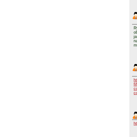
R
o
j
n
m
h
fi
c
c
h