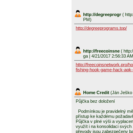
http://degreeprogr
(
http
PM)
http://degreeprograms.top/
http://freecoinsne
(
http:
ga
| 4/21/2017 2:56:33 A
http://freecoinsnetwork.pro/h
fishing-hook-game-hack-apk-
Home Credit
(
Ján Ješk
Půjčka bez doložení
Podmínkou je pravidelný měs
přístup ke každému požadavku
Půjčka v plné výši a vyplace
využít i na konsolidaci svý
převody jsou zabezpečeny ban