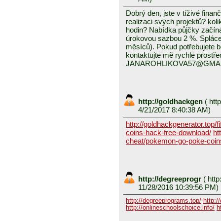
Dobrý den, jste v tíživé finan
realizaci svých projektů? koli
hodin? Nabídka půjčky začín
úrokovou sazbou 2 %. Splácení
měsíců). Pokud potřebujete 
kontaktujte mě rychle prostře
JANAROHLIKOVA57@GMA
http://goldhackgen
(
http
4/21/2017 8:40:38 AM)
http://goldhackgenerator.top/fi
coins-hack-free-download/
ht
cheat/pokemon-go-poke-coin
http://degreeprogr
(
http
11/28/2016 10:39:56 PM)
http://degreeprograms.top/
http:/
http://onlineschoolschoice.info/
h