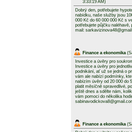
3:33:19 AM)
Dobrý den, potřebujete hypot
nabídku, naše služby jsou 1
000 Kč do 60 000 000 Kč s v
potřebujete půjčku naléhavě, 
mail: sarkavizinova48@gmai
Finance a ekonomika
(
S
Investice a úvěry pro soukro
Investice a úvěry pro jednotl
podnikání, ať už se jedná o 
vám ale nabízí podmínky, kte
nabízím úvěry od 20 000 do
platit měsíčně spravedlivé, po
ještě dnes a sdělte nám, kolik
vám pomoci do několika hodin
sabinavodickova8@gmail.c
Finance a ekonomika
(
S