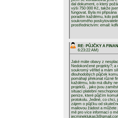
dal dokument, o který požá
výši 750 000 Kč, takže jse
fungovat. Byla mi připsána
poradím každému, kdo potře
soukromého poskytovatele 
prostřednictvím: email: k
RE: PŮJČKY A FINA
6:23:22 AM)
Jaké máte obavy z nesplac
Nedokončené projekty?; a 
soukromý věřitel a mám sil
dlouhodobých půjček komuk
pomáhají překonat různé fin
každému, kdo má dluhy neb
projektů. , jako jsou zaměs
situaci platební neschopnos
peníze, které půjčím komuk
protokolu. Jediné, co chci
zájem o půjčku od skutečné
mailovou žádost a můžete z
mě pro více informací o mé
jecmineklukas3@gmail.co