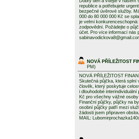
Dobrý den a vítejte v našem
republice a potřebujete urgen
bezpečné úvěrové služby. Mám
000 do 80 000 000 Kč se splat
je velmi konkurenceschopná: 3
zodpovědní. Požádejte o půjč
účet. Pro více informací nás
sabinavodickova8@gmail.c
NOVÁ PŘÍLEŽITOST F
PM)
NOVÁ PŘÍLEŽITOST FINA
Skutečná půjčka, která spln
člověk, který poskytuje celo
i dlouhodobé interindividuáln
Kč pro všechny vážné osoby 
Finanční půjčky, půjčky na byd
osobní půjčky patří mezi služ
žádosti jsem připraven obslou
MAIL: Lubomirprochazka14