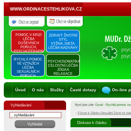
WWW.ORDINACESTEHLIKOVA.CZ
POMOC V KRIZI
ZDRAVÝ ŽIVOTNÍ
LÉČBA
STYL
DUŠEVNÍCH
VÝŽIVA, DIETA,
PORUCH,
LÉČBA NADVÁHY
PSYCHOTERAPIE
RYCHLÁ POMOC
PSYCHOSOMATIKA
VE VZTAZÍCH
CELOSTNÍ LÉČBA
LÉČBA
JÓGA A
SEXUÁLNÍCH
RELAXACE
PORUCH
Úvod
O nás
Služby
Časté dotazy
On-line 
Vyhledávání
Nyní jste zde:
Úvod
-
Rychlá pomoc ve
-
Fórum k článku:Sexuální život ve st
Diskuse k článku