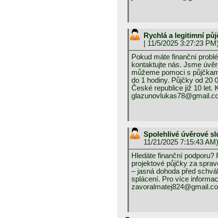
Rychlá a legitimní p
| 11/5/2025 3:27:23 PM
Pokud máte finanční probl
kontaktujte nás. Jsme úvěr
můžeme pomoci s půjčkami
do 1 hodiny. Půjčky od 20
České republice již 10 let. 
glazunovlukas78@gmail.c
Spolehlivé úvěrové s
11/21/2025 7:15:43 AM
Hledáte finanční podporu?
projektové půjčky za spra
– jasná dohoda před schvál
splácení. Pro více informac
zavoralmatej824@gmail.c