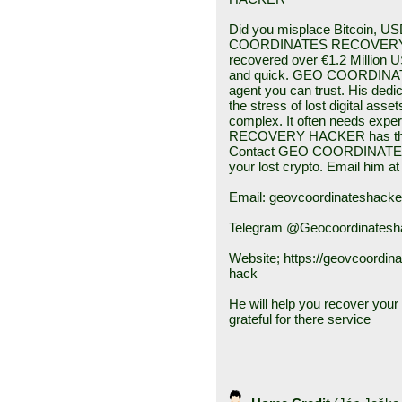
Did you misplace Bitcoin, US
COORDINATES RECOVERY HA
recovered over €1.2 Million
and quick. GEO COORDINA
agent you can trust. His dedic
the stress of lost digital ass
complex. It often needs e
RECOVERY HACKER has the sk
Contact GEO COORDINATES
your lost crypto. Email him at
Email: geovcoordinateshack
Telegram @Geocoordinatesh
Website; https://geovcoordin
hack
He will help you recover your f
grateful for there service