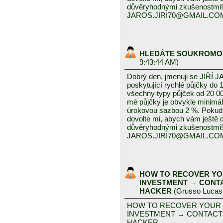
důvěryhodnými zkušenostmi!
JAROS.JIRI70@GMAIL.CO
HLEDÁTE SOUKROMO
9:43:44 AM)
Dobrý den, jmenuji se JIŘÍ J
poskytující rychlé půjčky do 
všechny typy půjček od 20 0
mé půjčky je obvykle minimál
úrokovou sazbou 2 %. Pokud
dovolte mi, abych vám ještě
důvěryhodnými zkušenostmi!
JAROS.JIRI70@GMAIL.CO
HOW TO RECOVER YO
INVESTMENT → CONT
HACKER
(
Grusso Lucas
HOW TO RECOVER YOUR
INVESTMENT → CONTACT
HACKER