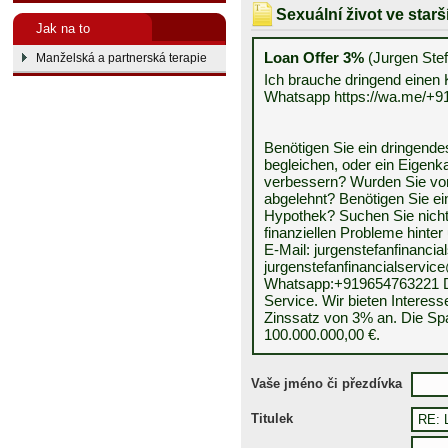
Sexuální život ve star
Jak na to
Loan Offer 3%
(Jurgen Stef
Manželská a partnerská terapie
Ich brauche dringend einen K
Whatsapp https://wa.me/+
Benötigen Sie ein dringende
begleichen, oder ein Eigenk
verbessern? Wurden Sie vo
abgelehnt? Benötigen Sie ei
Hypothek? Suchen Sie nicht w
finanziellen Probleme hinter
E-Mail: jurgenstefanfinanci
jurgenstefanfinancialservi
Whatsapp:+919654763221 Da
Service. Wir bieten Interes
Zinssatz von 3% an. Die Spa
100.000.000,00 €.
Vaše jméno či přezdívka
Titulek