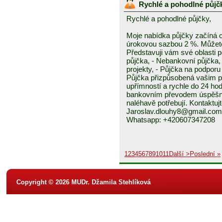
Rychlé a pohodlné půjč
Rychlé a pohodlné půjčky,
Moje nabídka půjčky začíná 
úrokovou sazbou 2 %. Můžete 
Představuji vám své oblasti 
půjčka, - Nebankovní půjčka,
projekty, - Půjčka na podporu 
Půjčka přizpůsobená vašim p
upřímností a rychle do 24 ho
bankovním převodem úspěšně a
naléhavě potřebují. Kontaktuj
Jaroslav.dlouhy8@gmail.com
Whatsapp: +420607347208
1
2
3
4
5
6
7
8
9
10
11
Další >
Poslední »
Copyright © 2026 MUDr. Džamila Stehlíková