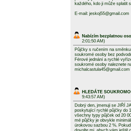
každého, kdo ji může splatit
E-mail: jeskoj55@gmail.com
Nabízím bezplatnou os
2:01:50 AM)
Půjčky s ručením na směnku i
soukromé osoby bez podvodu 
Férové ​​jednání a rychlé vyř
soukromé osoby naleznete na
michalcastula45@gmail.com
HLEDÁTE SOUKROMO
9:43:57 AM)
Dobrý den, jmenuji se JIŘÍ J
poskytující rychlé půjčky do 
všechny typy půjček od 20 0
mé půjčky je obvykle minimál
úrokovou sazbou 2 %. Pokud
dovolte mi, abych vám ještě