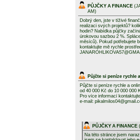
PŮJČKY A FINANCE
(
J
AM)
Dobrý den, jste v tíživé finan
realizaci svých projektů? koli
hodin? Nabídka půjčky začín
úrokovou sazbou 2 %. Splácení
měsíců). Pokud potřebujete 
kontaktujte mě rychle prostře
JANAROHLIKOVA57@GMA
Půjčte si peníze rychle 
Půjčte si peníze rychle a onli
od 40 000 Kč do 10 000 000 
Pro více informací kontaktujt
e-mail: pikalmilos04@gmail.
PŮJČKY A FINANCE
Na této stránce jsem narazi
jsem se kontaktovat jeho e