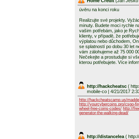
Home Credit
(
Ján Ješk
úvěru na konci roku
Realizujte své projekty. Vyž
minuty. Budete moci rychle na
vašim potřebám, jako je Rych
klienty, v případě, že potřeb
výplatou nebo důchodem, Onl
se splatností po dobu 30 let
vám zálohujeme až 75 000 00
Nečekejte a prostudujte si vš
kterou potřebujete. Více inf
http://hackcheatsc
(
http
mobile-co
| 4/21/2017 2:3
http://hackcheatscamp.us/madde
http://yourcybercoins.pro/csgo-fir
wheel-free-coins-codes/
http://fr
generator-the-walking-dead/
http://distancelea
(
http:/