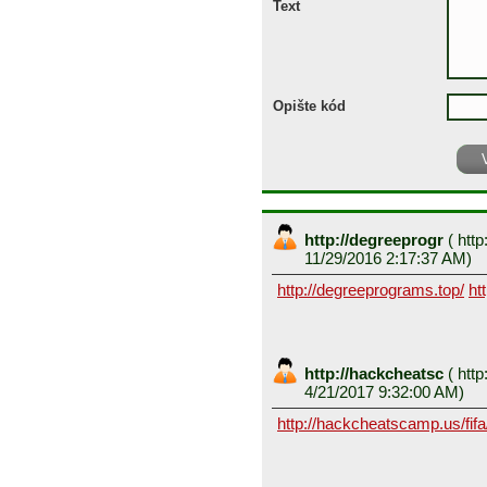
Text
Opište kód
http://degreeprogr
(
http
11/29/2016 2:17:37 AM)
http://degreeprograms.top/
ht
http://hackcheatsc
(
http
4/21/2017 9:32:00 AM)
http://hackcheatscamp.us/fifa/f