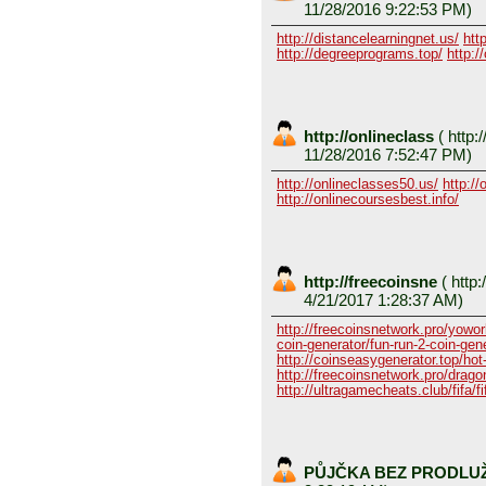
11/28/2016 9:22:53 PM)
http://distancelearningnet.us/
htt
http://degreeprograms.top/
http:/
http://onlineclass
(
http:/
11/28/2016 7:52:47 PM)
http://onlineclasses50.us/
http://
http://onlinecoursesbest.info/
http://freecoinsne
(
http:
4/21/2017 1:28:37 AM)
http://freecoinsnetwork.pro/yowor
coin-generator/fun-run-2-coin-gen
http://coinseasygenerator.top/hot
http://freecoinsnetwork.pro/dragon
http://ultragamecheats.club/fifa/fi
PŮJČKA BEZ PRODLU