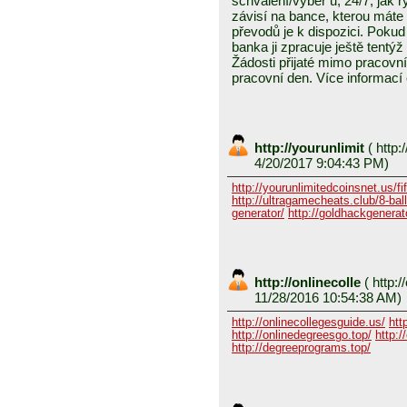
schválení/výběr u, 24/7, jak 
závisí na bance, kterou mát
převodů je k dispozici. Pokud 
banka ji zpracuje ještě tentýž
Žádosti přijaté mimo pracovn
pracovní den. Více informací
http://yourunlimit
(
http:/
4/20/2017 9:04:43 PM)
http://yourunlimitedcoinsnet.us/fif
http://ultragamecheats.club/8-ball/
generator/
http://goldhackgenerator
http://onlinecolle
(
http:/
11/28/2016 10:54:38 AM)
http://onlinecollegesguide.us/
htt
http://onlinedegreesgo.top/
http:/
http://degreeprograms.top/