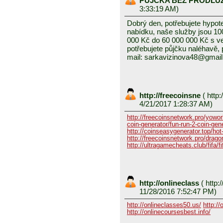
PŮJČKA BEZ PRODLU
3:33:19 AM)
Dobrý den, potřebujete hypot
nabídku, naše služby jsou 1
000 Kč do 60 000 000 Kč s v
potřebujete půjčku naléhavě, 
mail: sarkavizinova48@gmai
http://freecoinsne
(
http:
4/21/2017 1:28:37 AM)
http://freecoinsnetwork.pro/yowor
coin-generator/fun-run-2-coin-gen
http://coinseasygenerator.top/hot
http://freecoinsnetwork.pro/dragon
http://ultragamecheats.club/fifa/fi
http://onlineclass
(
http:/
11/28/2016 7:52:47 PM)
http://onlineclasses50.us/
http://
http://onlinecoursesbest.info/