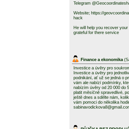
Telegram @Geocoordinatesh
Website; https://geovcoordin
hack
He will help you recover your f
grateful for there service
Finance a ekonomika
(
S
Investice a úvěry pro soukro
Investice a úvěry pro jednotl
podnikání, ať už se jedná o 
vám ale nabízí podmínky, kte
nabízím úvěry od 20 000 do
platit měsíčně spravedlivé, po
ještě dnes a sdělte nám, kolik
vám pomoci do několika hodin
sabinavodickova8@gmail.c