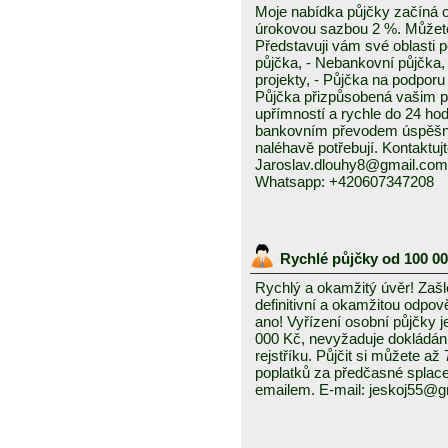
Moje nabídka půjčky začíná 
úrokovou sazbou 2 %. Můžete 
Představuji vám své oblasti 
půjčka, - Nebankovní půjčka,
projekty, - Půjčka na podporu 
Půjčka přizpůsobená vašim p
upřímností a rychle do 24 ho
bankovním převodem úspěšně a
naléhavě potřebují. Kontaktuj
Jaroslav.dlouhy8@gmail.com
Whatsapp: +420607347208
Rychlé půjčky od 100 0
Rychlý a okamžitý úvěr! Zašle
definitivní a okamžitou odpo
ano! Vyřízení osobní půjčky j
000 Kč, nevyžaduje dokládání
rejstříku. Půjčit si můžete a
poplatků za předčasné splace
emailem. E-mail: jeskoj55@