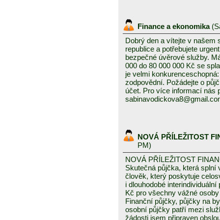
Finance a ekonomika
(
S
Dobrý den a vítejte v našem
republice a potřebujete urgen
bezpečné úvěrové služby. Mám
000 do 80 000 000 Kč se splat
je velmi konkurenceschopná: 3
zodpovědní. Požádejte o půjč
účet. Pro více informací nás
sabinavodickova8@gmail.c
NOVÁ PŘÍLEŽITOST F
PM)
NOVÁ PŘÍLEŽITOST FINA
Skutečná půjčka, která spln
člověk, který poskytuje celo
i dlouhodobé interindividuáln
Kč pro všechny vážné osoby 
Finanční půjčky, půjčky na byd
osobní půjčky patří mezi služ
žádosti jsem připraven obslou