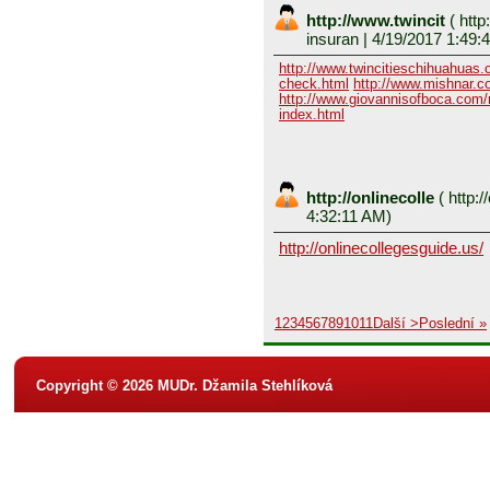
http://www.twincit
(
http
insuran
| 4/19/2017 1:49:
http://www.twincitieschihuahuas
check.html
http://www.mishnar.c
http://www.giovannisofboca.com/r
index.html
http://onlinecolle
(
http:/
4:32:11 AM)
http://onlinecollegesguide.us/
1
2
3
4
5
6
7
8
9
10
11
Další >
Poslední »
Copyright © 2026 MUDr. Džamila Stehlíková