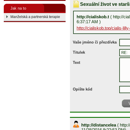
Sexuální život ve star
Jak na to
http://cialiskob.t
( http://ci
Manželská a partnerská terapie
6:37:17 AM )
http://cialiskob.top/cialis-lil
Vaše jméno či přezdívka
Titulek
Text
Opište kód
http://distancelea
(
http:/
11/28/2016 9:22:53 PM)