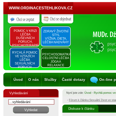
WWW.ORDINACESTEHLIKOVA.CZ
POMOC V KRIZI
ZDRAVÝ ŽIVOTNÍ
LÉČBA
STYL
DUŠEVNÍCH
VÝŽIVA, DIETA,
PORUCH,
LÉČBA NADVÁHY
PSYCHOTERAPIE
RYCHLÁ POMOC
PSYCHOSOMATIKA
VE VZTAZÍCH
CELOSTNÍ LÉČBA
LÉČBA
JÓGA A
SEXUÁLNÍCH
RELAXACE
PORUCH
Úvod
O nás
Služby
Časté dotazy
On-line 
Vyhledávání
Nyní jste zde:
Úvod
-
Rychlá pomoc ve
-
Fórum k článku:Sexuální život ve st
Diskuse k článku