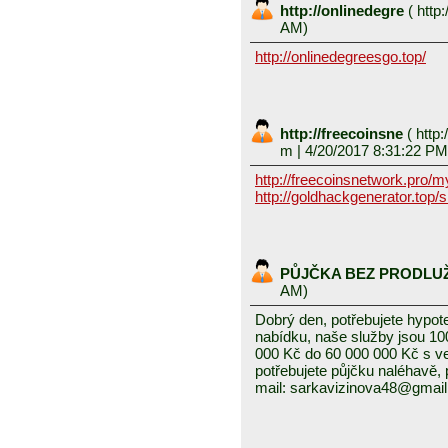
http://onlinedegre
(
http:
AM)
http://onlinedegreesgo.top/
http://freecoinsne
(
http:
m
| 4/20/2017 8:31:22 PM
http://freecoinsnetwork.pro/
http://goldhackgenerator.top/
PŮJČKA BEZ PRODLU
AM)
Dobrý den, potřebujete hypot
nabídku, naše služby jsou 1
000 Kč do 60 000 000 Kč s v
potřebujete půjčku naléhavě, 
mail: sarkavizinova48@gmai