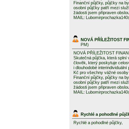
Finanční půjčky, půjčky na byd
osobní půjčky patří mezi služ
žádosti jsem připraven obslou
MAIL: Lubomirprochazka14
NOVÁ PŘÍLEŽITOST F
PM)
NOVÁ PŘÍLEŽITOST FINA
Skutečná půjčka, která spln
člověk, který poskytuje celo
i dlouhodobé interindividuáln
Kč pro všechny vážné osoby 
Finanční půjčky, půjčky na byd
osobní půjčky patří mezi služ
žádosti jsem připraven obslou
MAIL: Lubomirprochazka14
Rychlé a pohodlné půjč
Rychlé a pohodlné půjčky,