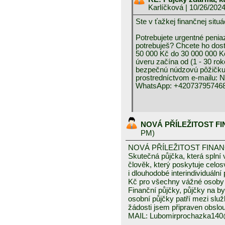
Karlíčková
| 10/26/202
Ste v ťažkej finančnej 
Potrebujete urgentné peniaz
potrebuješ? Chcete ho dos
50 000 Kč do 30 000 000 K
úveru začína od (1 - 30 rok
bezpečnú núdzovú pôžičku 
prostredníctvom e-mai
WhatsApp: +420737957468
NOVÁ PŘÍLEŽITOST F
PM)
NOVÁ PŘÍLEŽITOST FINA
Skutečná půjčka, která spln
člověk, který poskytuje celo
i dlouhodobé interindividuáln
Kč pro všechny vážné osoby 
Finanční půjčky, půjčky na byd
osobní půjčky patří mezi služ
žádosti jsem připraven obslou
MAIL: Lubomirprochazka14