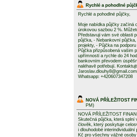
Rychlé a pohodlné půjč
Rychlé a pohodlné půjčky,
Moje nabídka půjčky začíná 
úrokovou sazbou 2 %. Můžete 
Představuji vám své oblasti 
půjčka, - Nebankovní půjčka,
projekty, - Půjčka na podporu 
Půjčka přizpůsobená vašim p
upřímností a rychle do 24 ho
bankovním převodem úspěšně a
naléhavě potřebují. Kontaktuj
Jaroslav.dlouhy8@gmail.com
Whatsapp: +420607347208
NOVÁ PŘÍLEŽITOST F
PM)
NOVÁ PŘÍLEŽITOST FINA
Skutečná půjčka, která spln
člověk, který poskytuje celo
i dlouhodobé interindividuáln
Kč pro všechny vážné osoby 