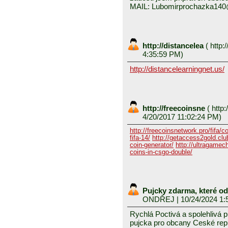
MAIL: Lubomirprochazka14
http://distancelea
(
http:/
4:35:59 PM)
http://distancelearningnet.us/
http://freecoinsne
(
http:
4/20/2017 11:02:24 PM)
http://freecoinsnetwork.pro/fifa/c
fifa-14/
http://getaccess2gold.club
coin-generator/
http://ultragamech
coins-in-csgo-double/
Pujcky zdarma, které o
ONDŘEJ
| 10/24/2024 1:
Rychlá Poctivá a spolehlivá 
pujcka pro obcany Ceské repub