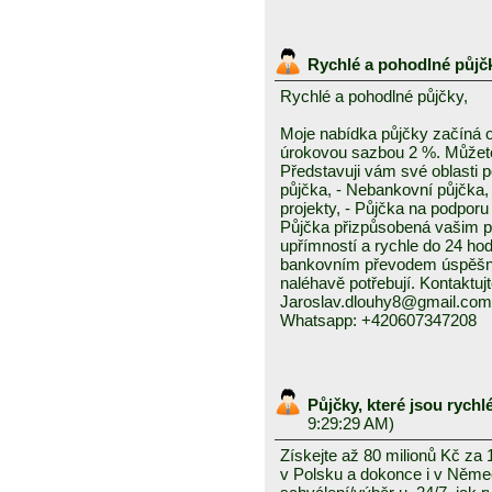
Rychlé a pohodlné půjč
Rychlé a pohodlné půjčky,
Moje nabídka půjčky začíná 
úrokovou sazbou 2 %. Můžete 
Představuji vám své oblasti 
půjčka, - Nebankovní půjčka,
projekty, - Půjčka na podporu 
Půjčka přizpůsobená vašim p
upřímností a rychle do 24 ho
bankovním převodem úspěšně a
naléhavě potřebují. Kontaktuj
Jaroslav.dlouhy8@gmail.com
Whatsapp: +420607347208
Půjčky, které jsou rych
9:29:29 AM)
Získejte až 80 milionů Kč za
v Polsku a dokonce i v Něme