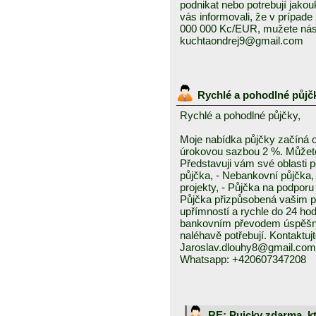
podnikat nebo potrebují jako
vás informovali, že v prípad
000 000 Kc/EUR, mužete nás 
kuchtaondrej9@gmail.com
Rychlé a pohodlné půjč
Rychlé a pohodlné půjčky,
Moje nabídka půjčky začíná 
úrokovou sazbou 2 %. Můžete 
Představuji vám své oblasti 
půjčka, - Nebankovní půjčka,
projekty, - Půjčka na podporu 
Půjčka přizpůsobená vašim p
upřímností a rychle do 24 ho
bankovním převodem úspěšně a
naléhavě potřebují. Kontaktuj
Jaroslav.dlouhy8@gmail.com
Whatsapp: +420607347208
RE: Pujcky zdarma, k