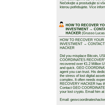
Nečekejte a prostudujte si vš
kterou potřebujete. Více inf
HOW TO RECOVER YO
INVESTMENT → CONT
HACKER
(
Grusso Lucas
HOW TO RECOVER YOUR
INVESTMENT → CONTACT
HACKER
Did you misplace Bitcoin, US
COORDINATES RECOVERY HA
recovered over €1.2 Million
and quick. GEO COORDINA
agent you can trust. His dedic
the stress of lost digital ass
complex. It often needs e
RECOVERY HACKER has the sk
Contact GEO COORDINATES
your lost crypto. Email him at
Email: geovcoordinateshack