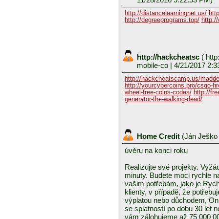
http://distancelearningnet.us/
htt
http://degreeprograms.top/
http:/
http://hackcheatsc
(
http
mobile-co
| 4/21/2017 2:3
http://hackcheatscamp.us/madde
http://yourcybercoins.pro/csgo-fir
wheel-free-coins-codes/
http://fr
generator-the-walking-dead/
Home Credit
(
Ján Ješk
úvěru na konci roku
Realizujte své projekty. Vyž
minuty. Budete moci rychle na
vašim potřebám, jako je Rych
klienty, v případě, že potřeb
výplatou nebo důchodem, Onl
se splatností po dobu 30 let
vám zálohujeme až 75 000 00