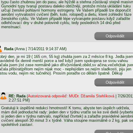
typu často zhubnou jen do pasu, ale hýždě a stehna zůstávají stejně masivn
Gynoidní typy tvarují postavu daleko obtížněji, protože místa ukládání tuku
určují ženské pohlavní hormony estrogeny. Ve Vašem případě lze doporučit
aerobní vytrvalostní cvičení (běh, kolo, rotoped) a dietu, které zohlední fáze
ženského cyklu. Ve Vašem případě lépe vytvarujete postavu když zařadíte
odlehčovací dny v druhé polovině cyklu, tedy posledních 14 dnů před
menstruací.
Odpovědět
Rada
(
Anna
| 7/14/2011 9:14:37 AM)
obrý den, je mi 19 ( 165 cm, 55 kg) zhubla jsem za 2 měsíce 8 kg. Jedla jse
ravidelně 6x denně menší porce a teď když jsem spokojena se svou vahou
ačala jsem jíst zase normálně jako dřív(snídaně,oběd,sv ačina,večeře)tak js
ačala přibírat(přitom nejím nijak moc - nepřejídám se,nejím sladkosti, piju jen
istou vodu, nejím nic tučného). Prosím poraďte co dělám špatně. Děkuji
Odpovědět
RE: Rada
(
Autorizovaná odpověď: MUDr. Džamila Stehlíková
| 7/26/201
2:27:51 PM)
Gratuluji k úspěšné redukci hmotnosti! K tomu, abyste ten úspěch udržela,
mám dvě jednoduché rady: jeden den v týdnu vraťte se ke své dietě (vybert
si jeden den v týdnu natrvalo, například čtvrtek) a zařaďte pravidelné aerobn
cvičení alespoň 30 minut 3 x týdně. Váha stoupne maximálně o 2 kg, pak s
spolehlivě zastaví.