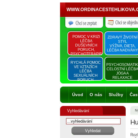
WWW.ORDINACESTEHLIKOVA.
POMOC V KRIZI
ZDRAVÝ ŽIVOTNÍ
LÉČBA
STYL
DUŠEVNÍCH
VÝŽIVA, DIETA,
PORUCH,
LÉČBA NADVÁHY
PSYCHOTERAPIE
RYCHLÁ POMOC
PSYCHOSOMATI
VE VZTAZÍCH
CELOSTNÍ LÉČB
LÉČBA
JÓGA A
SEXUÁLNÍCH
RELAXACE
PORUCH
Úvod
O nás
Služby
Čas
Vyhledávání
Ny
Hu
Rozh