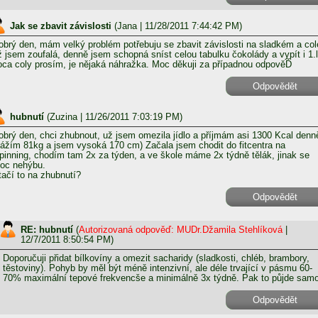
Jak se zbavit závislosti
(
Jana
| 11/28/2011 7:44:42 PM)
obrý den, mám velký problém potřebuju se zbavit závislosti na sladkém a col
ž jsem zoufalá, denně jsem schopná sníst celou tabulku čokolády a vypít i 1.l
oca coly prosím, je nějaká náhražka. Moc děkuji za případnou odpověĎ
Odpovědět
hubnutí
(
Zuzina
| 11/26/2011 7:03:19 PM)
obrý den, chci zhubnout, už jsem omezila jídlo a příjmám asi 1300 Kcal denn
vážím 81kg a jsem vysoká 170 cm) Začala jsem chodit do fitcentra na
lpinning, chodím tam 2x za týden, a ve škole máme 2x týdně tělák, jinak se
oc nehýbu.
tačí to na zhubnutí?
Odpovědět
RE: hubnutí
(
Autorizovaná odpověď: MUDr.Džamila Stehlíková
|
12/7/2011 8:50:54 PM)
Doporučuji přidat bílkovíny a omezit sacharidy (sladkosti, chléb, brambory,
těstoviny). Pohyb by měl být méně intenzivní, ale déle trvající v pásmu 60-
70% maximální tepové frekvencše a minimálně 3x týdně. Pak to půjde samo
Odpovědět