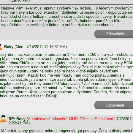
4:29:40 PM)
Nejprve Vám lékař musí upravit zvýšený tlak léčbou. I s léčeným zvyšeným
krevním tlakem lze pod lékařským dohledem úspěšně cvičit - doporučuje se
například chůze s hůlkami, crosstrenažer a další speciální cviky. Pokud nav
budete dodržovat redukční jídelníček, určitě zhubnete, pomůžete tělu
vypořádat se se zvýšeným tlakem a snížite riziko mnoha chorob.
Odpovědět
Boky
(
Mon
| 7/14/2011 11:16:31 AM)
obrý den,moc vás prosím o radu.Je mi 17 let,měřím 160 cm a vážím okolo 5
g.Myslím si,že mám takovou tu typickou ženskou postavu,rozšířené boky a
ětší stehna.Chtěla jsem se zeptat,jaký sport by mě zabral na moje boky.Bříš
ám celkem dobré a na to mi stačí sklapovačky.Pokud je to možné chtěla by
ějaký druh sportu,který na boky zabírá nebo klidně nějaký osvědčený
eštíhlující krém. Každý kdo mě vidí říká,ty máš dobrou postavu,nemusíš
ůbec hubnout,ale já sama vím,že zase tak štíhlá jak se zdám nejsem. Prosí
ás,jaký sport by mě tedy pomohl?Třeba plavání? Začínám chodit také dvakrá
ýdně na bodystyling, tzn. 30 minut cvičíme svižně aerobic a potom 35 minut
osilujeme.Potom už se jenom protahujeme a dýcháme.Doufám, že mi odpovít
 budu se na odpověď těšit. Děkuji.
Odpovědět
RE: Boky
(
Autorizovaná odpověď: MUDr.Džamila Stehlíková
| 7/26/2011
2:22:41 PM)
Máte tak zvaný gynoidní nebo estrogenový typ postavy. Ženy a dívky Vaše