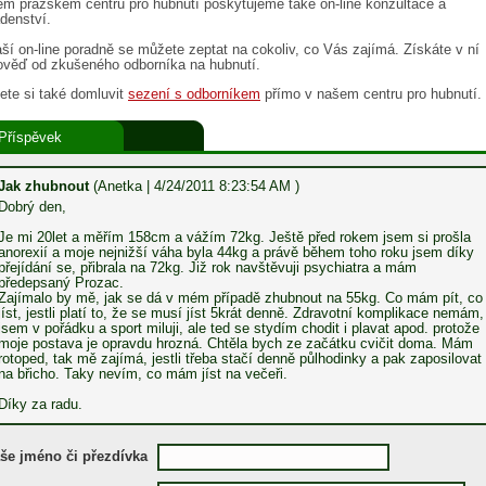
m pražském centru pro hubnutí poskytujeme také on-line konzultace a
denství.
ší on-line poradně se můžete zeptat na cokoliv, co Vás zajímá. Získáte v ní
ověď od zkušeného odborníka na hubnutí.
te si také domluvit
sezení s odborníkem
přímo v našem centru pro hubnutí.
Příspěvek
Jak zhubnout
(Anetka | 4/24/2011 8:23:54 AM )
Dobrý den,
Je mi 20let a měřím 158cm a vážím 72kg. Ještě před rokem jsem si prošla
anorexií a moje nejnižší váha byla 44kg a právě během toho roku jsem díky
přejídání se, přibrala na 72kg. Již rok navštěvuji psychiatra a mám
předepsaný Prozac.
Zajímalo by mě, jak se dá v mém případě zhubnout na 55kg. Co mám pít, co
jíst, jestli platí to, že se musí jíst 5krát denně. Zdravotní komplikace nemám,
jsem v pořádku a sport miluji, ale ted se stydím chodit i plavat apod. protože
moje postava je opravdu hrozná. Chtěla bych ze začátku cvičit doma. Mám
rotoped, tak mě zajímá, jestli třeba stačí denně půlhodinky a pak zaposilovat
na břicho. Taky nevím, co mám jíst na večeři.
Díky za radu.
še jméno či přezdívka