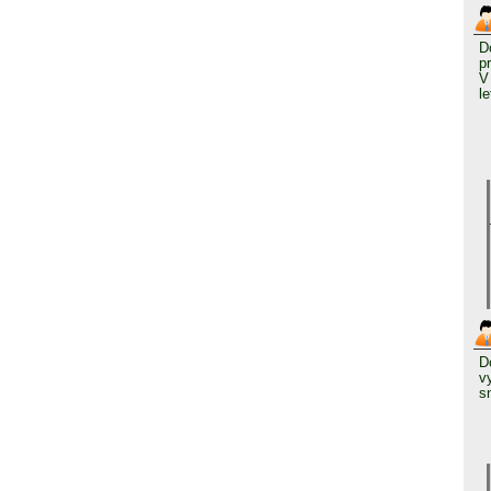
D
p
V
l
D
v
s