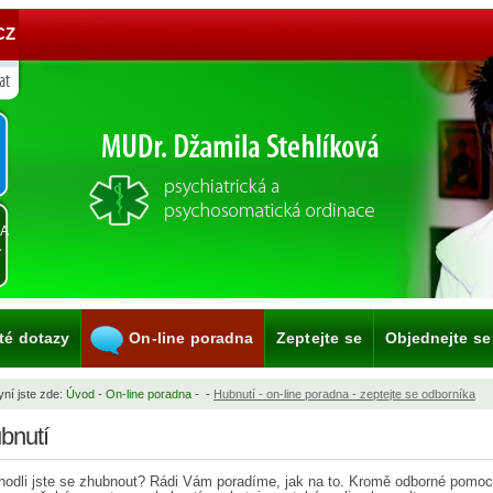
CZ
KA
A
té dotazy
On-line poradna
Zeptejte se
Objednejte se
ní jste zde:
Úvod
-
On-line poradna
-
-
Hubnutí - on-line poradna - zeptejte se odborníka
bnutí
odli jste se zhubnout? Rádi Vám poradíme, jak na to. Kromě odborné pomoc