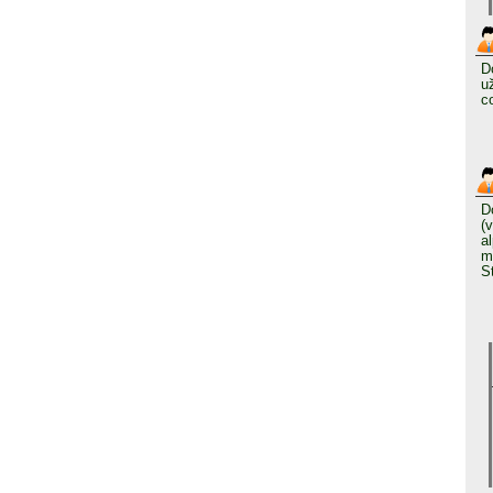
D
u
c
D
(
a
m
S