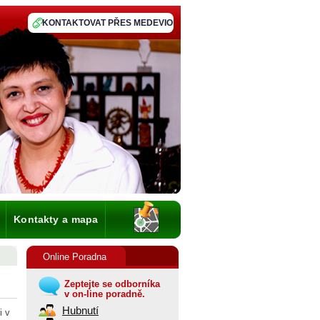
KONTAKTOVAT PŘES MEDEVIO
Kontakty a mapa
Online Poradna
Zeptejte se odborníka
v on-line poradně.
Hubnutí
i v