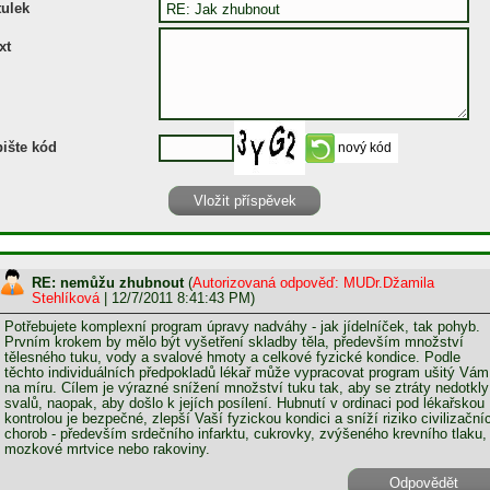
tulek
xt
ište kód
RE: nemůžu zhubnout
(
Autorizovaná odpověď: MUDr.Džamila
Stehlíková
| 12/7/2011 8:41:43 PM)
Potřebujete komplexní program úpravy nadváhy - jak jídelníček, tak pohyb.
Prvním krokem by mělo být vyšetření skladby těla, především množství
tělesného tuku, vody a svalové hmoty a celkové fyzické kondice. Podle
těchto individuálních předpokladů lékař může vypracovat program ušitý Vám
na míru. Cílem je výrazné snížení množství tuku tak, aby se ztráty nedotkly
svalů, naopak, aby došlo k jejích posílení. Hubnutí v ordinaci pod lékařskou
kontrolou je bezpečné, zlepší Vaší fyzickou kondici a sníží riziko civilizační
chorob - především srdečního infarktu, cukrovky, zvýšeného krevního tlaku,
mozkové mrtvice nebo rakoviny.
Odpovědět