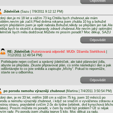
Odpovědět
Jídelníček
(
Sazu
| 7/9/2011 9:12:12 PM)
obrý den,je mi 18 let a vážím 73 kg.Chtěla bych zhubnout,ale mám
roblém,nevím jak začít.Před dvěma rokama jsem zhubla 10 kg a bohužel
astým přejídáním jsem je opět nabrala.Bohužel,někdy se přejídám jen tak.Ale
htěůa bych to skončit a doopravdy zdravě zhubnout.Ale nevím jaký optimální
ídelníček bych měla dodržovat.Můžete mi prosím poradit? Moc děkuji, SAZU
Odpovědět
RE: Jídelníček
(
Autorizovaná odpověď: MUDr. Džamila Stehlíková
|
7/12/2011 12:49:54 PM)
Potřebujete nejen cvičení a správný jídelníček, ale také plánování jídla,
abyste se přejídala. Zkuste připravovat plán, co sníte následující den a pak
odškrtávejte to co jste snědla a zapisujte „hříchy“. Pokud to nepomůže,
stavte se u odborníka.
Odpovědět
po porodu nemohu výrazněji zhubnout
(
Martina
| 7/4/2011 3:50:54 PM)
obrý den, je mi 33 let, měřím 168 cm a vážím 75 kg, jsem 10 měsíců po
orodu a nemohu výrazněji zhubnout, i když se snažím o vyváženou zdravou 
estrou stravu, pravidelně cvičím 2-3x do týdne (orbitrek, dvd kynychová břich
ilates). Prosím můžete mi poradit, v čem by mohl být problém? Už si nějak
evím rady. Po porodu jsem zhubla teprve 5 kilo. Moc děkuji za radu.