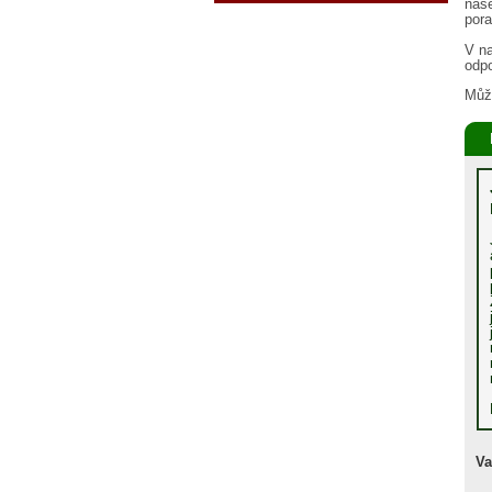
naše
pora
V na
odp
Může
Va