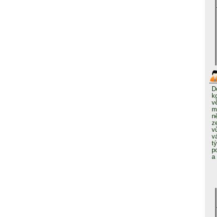
D
k
v
m
n
z
v
v
t
p
a