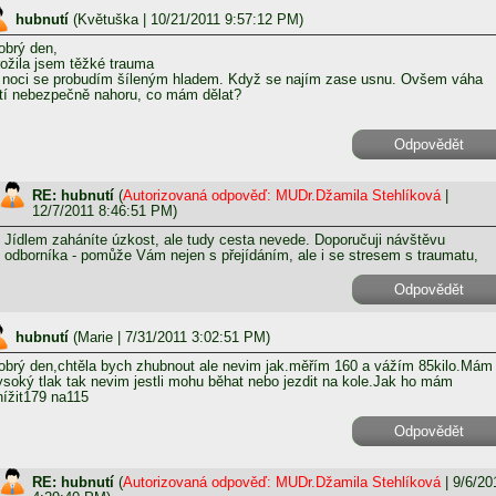
hubnutí
(
Květuška
| 10/21/2011 9:57:12 PM)
obrý den,
rožila jsem těžké trauma
 noci se probudím šíleným hladem. Když se najím zase usnu. Ovšem váha
etí nebezpečně nahoru, co mám dělat?
Odpovědět
RE: hubnutí
(
Autorizovaná odpověď: MUDr.Džamila Stehlíková
|
12/7/2011 8:46:51 PM)
Jídlem zaháníte úzkost, ale tudy cesta nevede. Doporučuji návštěvu
odborníka - pomůže Vám nejen s přejídáním, ale i se stresem s traumatu,
Odpovědět
hubnutí
(
Marie
| 7/31/2011 3:02:51 PM)
obrý den,chtěla bych zhubnout ale nevim jak.měřím 160 a vážím 85kilo.Mám
ysoký tlak tak nevim jestli mohu běhat nebo jezdit na kole.Jak ho mám
nížit179 na115
Odpovědět
RE: hubnutí
(
Autorizovaná odpověď: MUDr.Džamila Stehlíková
| 9/6/20