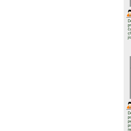
D
p
č
c
j
D
p
p
p
n