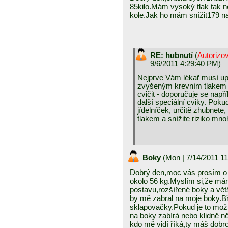
85kilo.Mám vysoký tlak tak ne
kole.Jak ho mám snížit179 n
RE: hubnutí
(
Autorizo
9/6/2011 4:29:40 PM)
Nejprve Vám lékař musí upr
zvyšeným krevním tlakem 
cvičit - doporučuje se např
další speciální cviky. Pok
jídelníček, určitě zhubnet
tlakem a snížite riziko mn
Boky
(
Mon
| 7/14/2011 1
Dobrý den,moc vás prosím o 
okolo 56 kg.Myslím si,že má
postavu,rozšířené boky a větš
by mě zabral na moje boky.B
sklapovačky.Pokud je to možn
na boky zabírá nebo klidně n
kdo mě vidí říká,ty máš dobr