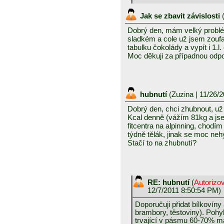
Jak se zbavit závislosti
Dobrý den, mám velký problém
sladkém a cole už jsem zoufa
tabulku čokolády a vypít i 1.l
Moc děkuji za případnou od
hubnutí
(
Zuzina
| 11/26/
Dobrý den, chci zhubnout, už
Kcal denně (vážím 81kg a js
fitcentra na alpinning, chod
týdně tělák, jinak se moc neh
Stačí to na zhubnutí?
RE: hubnutí
(
Autorizo
12/7/2011 8:50:54 PM)
Doporučuji přidat bílkovíny
brambory, těstoviny). Pohyb
trvající v pásmu 60-70% m