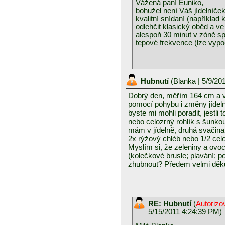
Vážená paní Euniko,
bohužel není Váš jídelníče
kvalitní snídaní (například 
odlehčit klasický oběd a v
alespoň 30 minut v zóně s
tepové frekvence (lze vypo
Hubnutí
(
Blanka
| 5/9/20
Dobrý den, měřím 164 cm a v
pomocí pohybu i změny jídeln
byste mi mohli poradit, jestl
nebo celozrný rohlík s šunko
mám v jídelně, druhá svačina 
2x rýžový chléb nebo 1/2 cel
Myslím si, že zeleniny a ovo
(kolečkové brusle; plavání; p
zhubnout? Předem velmi děku
RE: Hubnutí
(
Autorizo
5/15/2011 4:24:39 PM)