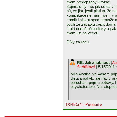
mám předepsaný Prozac.
Zajímalo by mě, jak se dá v
pít, co jíst, jestli platí to, že
komplikace nemám, jsem v poř
chodit i plavat apod. protože
bych ze začátku cvičit doma. 
stačí denně půlhodinky a pak
mám jíst na večeři.
Díky za radu.
RE: Jak zhubnout
(
Au
Stehlíková
| 5/15/2011 
Milá Anetko, ve Vašem pří
dieta a pohyb, ale navíc p
poruchám příjmu potravy. P
psychoterapie. Na rotopedu 
1
2
3
4
5
Další >
Poslední »