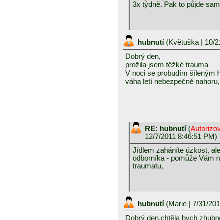
3x týdně. Pak to půjde sam
hubnutí
(
Květuška
| 10/2
Dobrý den,
prožila jsem těžké trauma
V noci se probudím šíleným
váha letí nebezpečně nahoru
RE: hubnutí
(
Autorizo
12/7/2011 8:46:51 PM)
Jídlem zaháníte úzkost, al
odborníka - pomůže Vám nej
traumatu,
hubnutí
(
Marie
| 7/31/20
Dobrý den,chtěla bych zhubn