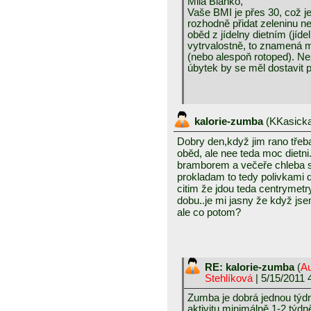
Milá Blanko,
Vaše BMI je přes 30, což j
rozhodně přidat zeleninu ne
oběd z jídelny dietním (jíd
vytrvalostně, to znamená m
(nebo alespoň rotoped). Ne
úbytek by se měl dostavit 
kalorie-zumba
(
KKasick
Dobry den,když jim rano třeb
oběd, ale nee teda moc dietni.
bramborem a večeře chleba s
prokladam to tedy polivkami d
citim že jdou teda centrymetry d
dobu..je mi jasny že když jse
ale co potom?
RE: kalorie-zumba
(
Au
Stehlíková
| 5/15/2011 
Zumba je dobrá jednou týdně
aktivitu minimálně 1-2 týdn