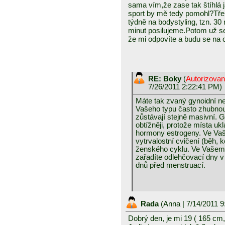
sama vím,že zase tak štíhlá
sport by mě tedy pomohl?Tře
týdně na bodystyling, tzn. 30
minut posilujeme.Potom už 
že mi odpovíte a budu se na o
RE: Boky
(
Autorizova
7/26/2011 2:22:41 PM)
Máte tak zvaný gynoidní n
Vašeho typu často zhubnou
zůstávají stejně masivní. G
obtížněji, protože místa uk
hormony estrogeny. Ve Vaš
vytrvalostní cvičení (běh, k
ženského cyklu. Ve Vašem 
zařadíte odlehčovací dny v
dnů před menstruací.
Rada
(
Anna
| 7/14/2011 
Dobrý den, je mi 19 ( 165 cm