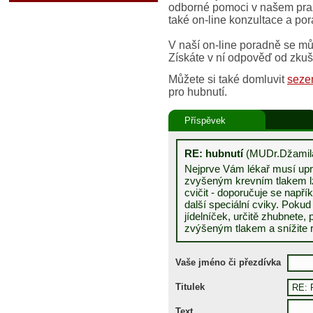
odborné pomoci v našem pra
také on-line konzultace a por
V naší on-line poradně se mů
Získáte v ní odpověď od zku
Můžete si také domluvit
seze
pro hubnutí.
Příspěvek
RE: hubnutí
(MUDr.Džamila
Nejprve Vám lékař musí upra
zvyšeným krevním tlakem 
cvičit - doporučuje se napří
další speciální cviky. Poku
jídelníček, určitě zhubnete,
zvýšeným tlakem a snížite 
Vaše jméno či přezdívka
Titulek
Text