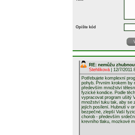
Opište kód
RE: nemůžu zhubnou
Stehlíková
| 12/7/2011 
Potřebujete komplexní prog
pohyb. Prvním krokem by mě
především množství tělesn
fyzické kondice. Podle těc
vypracovat program ušitý 
množství tuku tak, aby se z
jejích posílení. Hubnutí v o
bezpečné, zlepší Vaší fyzick
chorob - především srdeční
krevního tlaku, mozkové mr