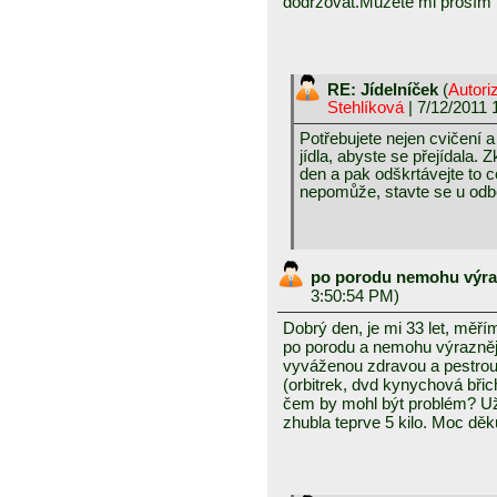
dodržovat.Můžete mi prosím 
RE: Jídelníček
(
Autori
Stehlíková
| 7/12/2011 
Potřebujete nejen cvičení a
jídla, abyste se přejídala. 
den a pak odškrtávejte to c
nepomůže, stavte se u odb
po porodu nemohu výra
3:50:54 PM)
Dobrý den, je mi 33 let, měř
po porodu a nemohu výrazněj
vyváženou zdravou a pestrou 
(orbitrek, dvd kynychová břic
čem by mohl být problém? Už
zhubla teprve 5 kilo. Moc děku