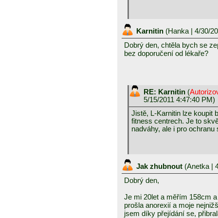
Karnitin
(
Hanka
| 4/30/2
Dobrý den, chtěla bych se zept
bez doporučení od lékaře?
RE: Karnitin
(
Autorizo
5/15/2011 4:47:40 PM)
Jistě, L-Karnitin lze koupit
fitness centrech. Je to skv
nadváhy, ale i pro ochranu
Jak zhubnout
(
Anetka
| 
Dobrý den,
Je mi 20let a měřím 158cm a
prošla anorexií a moje nejni
jsem díky přejídání se, přibra