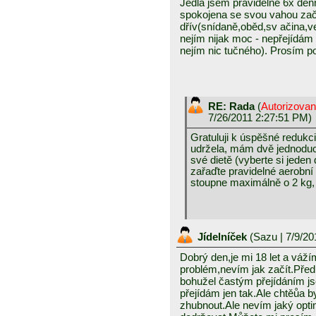
Jedla jsem pravidelně 6x de
spokojena se svou vahou zača
dřív(snídaně,oběd,sv ačina,ve
nejím nijak moc - nepřejídám s
nejím nic tučného). Prosím p
RE: Rada
(
Autorizova
7/26/2011 2:27:51 PM)
Gratuluji k úspěšné redukc
udržela, mám dvě jednoduch
své dietě (vyberte si jeden 
zařaďte pravidelné aerobní
stoupne maximálně o 2 kg, 
Jídelníček
(
Sazu
| 7/9/20
Dobrý den,je mi 18 let a váž
problém,nevím jak začít.Pře
bohužel častým přejídáním js
přejídám jen tak.Ale chtěůa 
zhubnout.Ale nevím jaký opti