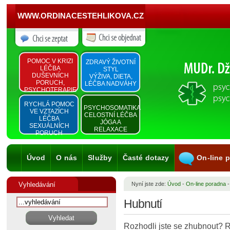
WWW.ORDINACESTEHLIKOVA.CZ
POMOC V KRIZI
ZDRAVÝ ŽIVOTNÍ
LÉČBA
STYL
DUŠEVNÍCH
VÝŽIVA, DIETA,
PORUCH,
LÉČBA NADVÁHY
PSYCHOTERAPIE
RYCHLÁ POMOC
PSYCHOSOMATIKA
VE VZTAZÍCH
CELOSTNÍ LÉČBA
LÉČBA
JÓGA A
SEXUÁLNÍCH
RELAXACE
PORUCH
Úvod
O nás
Služby
Časté dotazy
On-line 
Vyhledávání
Nyní jste zde:
Úvod
-
On-line poradna
Hubnutí
Rozhodli jste se zhubnout? 