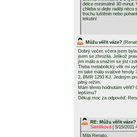
délce minimálně 30 minut. 
chléba si dejte raději něc
trochu luštěnin nebo pohan
tekutin!
Můžu věřit váze?
(
Renat
Dobrý večer, včera jsem byla
jsem se zhrozila. Jelikož prav
jím málo a snažím se jíst i z
Třeba metabolický věk mi vyše
mi také málo svalové hmoty 
2, BMR 1293 KJ. Jediným pr
pitný režim.
Mám těmto hodnotám věřit? 
lepšímu?
Děkuji moc za odpověď. Ren
RE: Můžu věřit váze?
Stehlíková
| 5/15/2011 
Milá Renato,