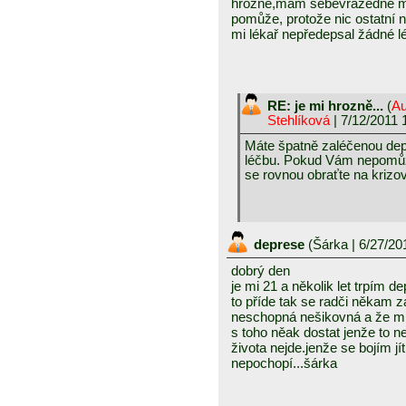
hrozně,mám sebevražedné myš
pomůže, protože nic ostatní 
mi lékař nepředepsal žádné 
RE: je mi hrozně...
(
Au
Stehlíková
| 7/12/2011 
Máte špatně zaléčenou de
léčbu. Pokud Vám nepomůže
se rovnou obraťte na krizo
deprese
(
Šárka
| 6/27/20
dobrý den
je mi 21 a několik let trpím
to příde tak se radči někam z
neschopná nešikovná a že mn
s toho něak dostat jenže to n
života nejde.jenže se bojím 
nepochopí...šárka