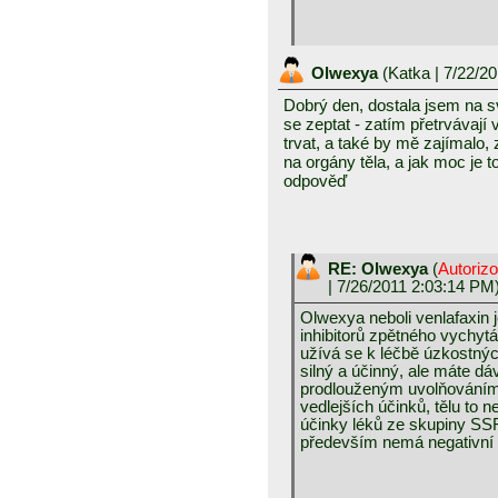
Olwexya
(
Katka
| 7/22/2
Dobrý den, dostala jsem na 
se zeptat - zatím přetrvávají
trvat, a také by mě zajímalo,
na orgány těla, a jak moc je t
odpověď
RE: Olwexya
(
Autoriz
| 7/26/2011 2:03:14 PM
Olwexya neboli venlafaxin 
inhibitorů zpětného vychyt
užívá se k léčbě úzkostnýc
silný a účinný, ale máte dá
prodlouženým uvolňováním,
vedlejších účinků, tělu to 
účinky léků ze skupiny SSRI 
především nemá negativní v