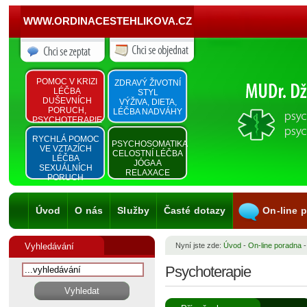
WWW.ORDINACESTEHLIKOVA.CZ
POMOC V KRIZI
ZDRAVÝ ŽIVOTNÍ
LÉČBA
STYL
DUŠEVNÍCH
VÝŽIVA, DIETA,
PORUCH,
LÉČBA NADVÁHY
PSYCHOTERAPIE
RYCHLÁ POMOC
PSYCHOSOMATIKA
VE VZTAZÍCH
CELOSTNÍ LÉČBA
LÉČBA
JÓGA A
SEXUÁLNÍCH
RELAXACE
PORUCH
Úvod
O nás
Služby
Časté dotazy
On-line 
Vyhledávání
Nyní jste zde:
Úvod
-
On-line poradna
Psychoterapie