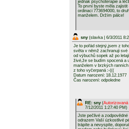
jednak psychoterapie a léč
To první byste měla zajisti
ordinaci 773694000, to dru
manželem. Držím pálce!
sny
(
slavka
| 6/3/2011 8:
Je to pořád stejný,jsem z toh
světa v němž zachranuji své 
od výbuchů sopek až po letají
živé,že se budím spocená a 
manželem v brzkých ranních 
z toho vyčerpaná :-(((
Datum narození: 18.12.1977
Čas narození: odpoledne
RE: sny
(
Autorizovaná
7/12/2011 1:27:40 PM)
Jste pečlivé a zodpovědné 
odrazem Vaší úzkostlivé pé
trápíte a nevyspíte, doporu