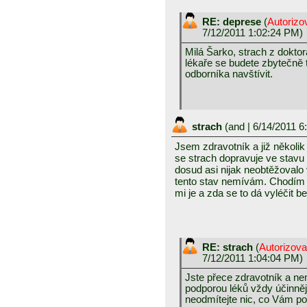
RE: deprese
(
Autorizo
7/12/2011 1:02:24 PM)
Milá Šarko, strach z doktor
lékaře se budete zbytečně t
odborníka navštívit.
strach
(
and
| 6/14/2011 6
Jsem zdravotník a již několik 
se strach dopravuje ve stavu k
dosud asi nijak neobtěžovalo 
tento stav nemívám. Chodím ji
mi je a zda se to dá vyléčit be
RE: strach
(
Autorizov
7/12/2011 1:04:04 PM)
Jste přece zdravotník a ne
podporou léků vždy účinnějš
neodmítejte nic, co Vám p