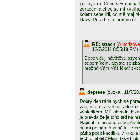
přemýšlim. Cítim sevření na h
zvracení a chce se mi kvůli 
kolem sebe lidi, co mě maj rá
hlavy. Poraďte mi prosím co
RE: strach
(
Autorizov
12/7/2011 8:55:18 PM)
Doporučuji návštěvu psycho
odborníkem, abyste se zbav
možná Vám Váš lékař zved
deprese
(
zuzka
| 11/7/20
Dobrý den ráda bych se poradi
zad, mám za sebou řadu různ
výsledkem. Můj obvodní lékař
je pravda že je toho ted na 
Napsal mi antidepresiva Aset
se mi po něm špatně tak jsem 
pátka pocit knedlíku v krku a
těchto tablet? Mám také blok