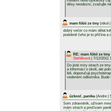
medem nebo bylinkový čaj 
děsy neodezní, zvažujte ná
mam fóbii ze tmy
(
nikol
|
dobrý večer co mám dělat kdy
podobně čeho je to příčina a 
RE: mam fóbii ze tmy
Stehlíková
| 7/12/2011 
Do jisté míry strach ze tm
a informací o okolí, ale po
lidí, doporučuji psychoterap
vedeném odborníka. Bude s
úzkosť, panika
(
Andre
| 
Som zdravotník, užívam mesi
mám strach a prežívam panik