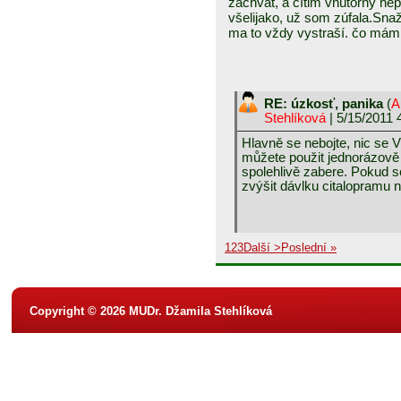
záchvat, a cítim vnútorný nep
všelijako, už som zúfala.Snaž
ma to vždy vystraší. čo mám 
RE: úzkosť, panika
(
A
Stehlíková
| 5/15/2011 
Hlavně se nebojte, nic se 
můžete použit jednorázově 
spolehlivě zabere. Pokud s
zvýšit dávlku citalopramu 
1
2
3
Další >
Poslední »
Copyright © 2026 MUDr. Džamila Stehlíková