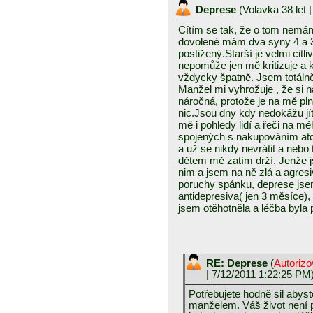
Deprese
(
Volavka 38 let
|
Cítím se tak, že o tom nemám
dovolené mám dva syny 4 a 3
postižený.Starší je velmi citl
nepomůže jen mě kritizuje a 
vždycky špatně. Jsem totálně
Manžel mi vyhrožuje , že si n
náročná, protože je na mě p
nic.Jsou dny kdy nedokážu jít 
mě i pohledy lidí a řeči na 
spojených s nakupováním at
a už se nikdy nevrátit a nebo
dětem mě zatím drží. Jenže js
nim a jsem na ně zlá a agres
poruchy spánku, deprese jse
antidepresiva( jen 3 měsíce),
jsem otěhotněla a léčba byla
RE: Deprese
(
Autoriz
| 7/12/2011 1:22:25 PM
Potřebujete hodně sil abyste
manželem. Váš život není 