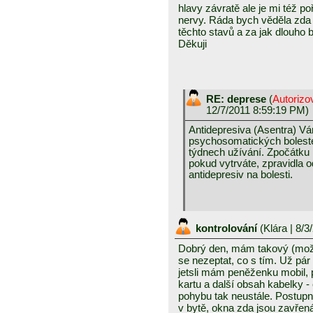
hlavy závratě ale je mi též po
nervy. Ráda bych věděla zda 
těchto stavů a za jak dlouho b
Děkuji
RE: deprese
(
Autorizo
12/7/2011 8:59:19 PM)
Antidepresiva (Asentra) V
psychosomatických bolestec
týdnech užívání. Zpočátku 
pokud vytrváte, zpravidla o
antidepresiv na bolesti.
kontrolování
(
Klára
| 8/3
Dobrý den, mám takový (možn
se nezeptat, co s tím. Už pár
jetsli mám peněženku mobil, pe
kartu a další obsah kabelky -
pohybu tak neustále. Postupně
v bytě, okna zda jsou zavřená