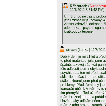
RE: strach
(
Autorizov
12/7/2011 8:31:42 PM)
Úmrtí v rodině často probo
jste úzkostlivější povahy. 
vlastní zdraví či dokonce ž
odborníka – psychologa ne
krátkodobá terapie.
strach
(
Lucka
| 11/9/201
Dobrý den, je mi 21 let a pře
to před maturitou, jela jsem 
špatně, takovej záchvat pani
této události jsem nebyla scho
psychiatra a ten mi předepsal 
sklidnilo, občas jsem se cítil
stále a Neurol jsem před půl 
problémy. Před třemi dny js
kamarád oběsil. A mě to v tu 
tim přemýšlet. Teď už přemýšl
mám hroznej strach a pořád n
hlavě a taky udělám něco tak
mám z toho hroznej strach. N