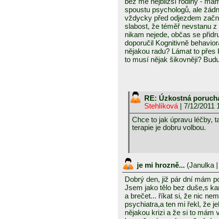
bez mé nejbližší rodiny - m
spoustu psychologů, ale žád
vždycky před odjezdem začnu
slabost, že téměř nevstanu z 
nikam nejede, občas se přidru
doporučil Kognitivně behavior
nějakou radu? Lámat to přes k
to musí nějak šikovněji? Bu
RE: Úzkostná poruc
Stehlíková
| 7/12/2011 
Chce to jak úpravu léčby, t
terapie je dobru volbou.
je mi hrozně...
(
Janulka
|
Dobrý den, již pár dní mám 
Jsem jako tělo bez duše,s ka
a brečet... říkat si, že nic 
psychiatra,a ten mi řekl, že j
nějakou krizi a že si to mám v