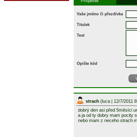
Příspěvek
Vaše jméno či přezdívka
Titulek
Text
Opište kód
strach
(
luca
| 12/7/2011 
dobrý den asi před 5měsíci um
a ja od ty dobry mam pocity 
nebo mam z neceho strach m