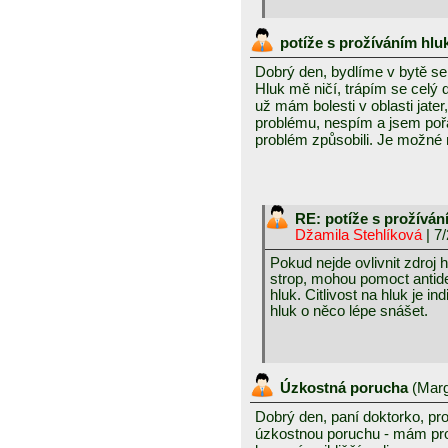
potíže s prožíváním hlu
Dobrý den, bydlíme v bytě se
Hluk mě ničí, trápím se celý
už mám bolesti v oblasti jate
problému, nespím a jsem pořá
problém způsobili. Je možné
RE: potíže s prožíván
Džamila Stehlíková
| 7
Pokud nejde ovlivnit zdroj
strop, mohou pomoct antidep
hluk. Citlivost na hluk je i
hluk o něco lépe snášet.
Úzkostná porucha
(
Marg
Dobrý den, paní doktorko, pro
úzkostnou poruchu - mám pro