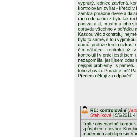
vypnutý, lednice zavřená, kon
kontrolování zvířat - křečci v 
zamkla pořádně dveře a další
ráno odcházím z bytu tak mi 
podívat a jít, musím u toho stá
opravdu všechno v pořádku a 
Každou věc zkontroluji nejmé
bylo to samé, s tou vyjímkou,
domů, protože ten ta úzkost n
čím dál více - kontroluji už i 
kontroluji i v práci jestli jse
nezapoměla, jesli jsem odesla
nejspíš problémy i s pamětí..
toho zbavila. Poradíte mi? P
Předem děkuji za odpověď.
RE: kontrolování
(
Aut
Stehlíková
| 9/6/2011 4
Trpíte obsedantně kompuls
způsobem chování. Kombina
moderních antidepresiv Vá