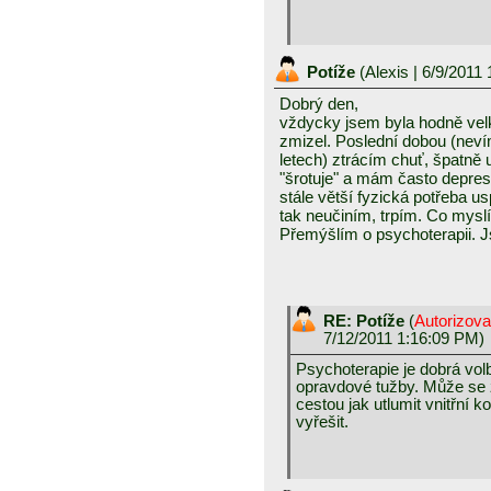
Potíže
(
Alexis
| 6/9/2011
Dobrý den,
vždycky jsem byla hodně vel
zmizel. Poslední dobou (nevím
letech) ztrácím chuť, špatně 
"šrotuje" a mám často depres
stále větší fyzická potřeba u
tak neučiním, trpím. Co mysl
Přemýšlím o psychoterapii. Js
RE: Potíže
(
Autorizov
7/12/2011 1:16:09 PM)
Psychoterapie je dobrá vol
opravdové tužby. Může se zj
cestou jak utlumit vnitřní
vyřešit.