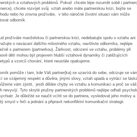
nerských a vztahových problémů. Pokud chcete lépe rozumět sobě i partnero
tnerce), chcete rozvíjet svůj vztah anebo máte partnerskou krizi, bojíte se
hodu nebo ho zrovna prožíváte, v této náročné životní situaci vám může
tovat odborník.
d prožíváte manželskou či partnerskou krizi, nedebatujte spolu o vztahu ani
ažujte o navázaní dalšího milostného vztahu, navštivte odborníka, nejlépe
ečně s partnerem (partnerkou). Žárlivost, odcizení ve vztahu, problémy při
ově dětí mohou být projevem hlubší vztahové dynamiky či zatěžujících
etypů a vzorců chování, které neustále opakujeme.
rník pomůže i tam, kde Váš partner(ka) se uzavírá do sebe, odcizuje se vá
cí se vzájemný respekt a důvěra, jinými slovy, vztah upadá a vytrácí se lásk
žeme vám zjistit, jestli děláte chyby ve vztahu a komunikaci a proč se váš
h nevyvíjí. Tyto skryté pružiny partnerských problémů nejlépe odhalí psychol
sychiatr. Je důležité se naučit vcítit se do partnera, vysledovat jeho motivy a
tý smysl v řeči a jednání a připravit nekonfliktní komunikační strategii.