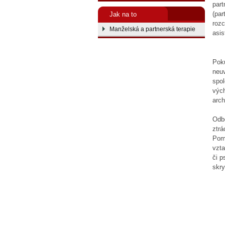
part
(par
Jak na to
rozc
Manželská a partnerská terapie
asis
Poku
neuv
spol
vých
arch
Odbo
ztrá
Pomů
vzta
či p
skry