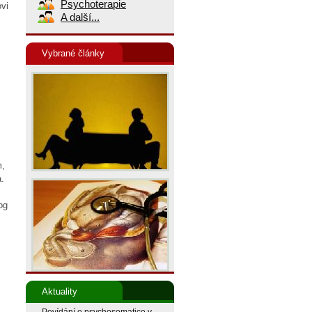
Psychoterapie
vi
A další...
Vybrané články
m,
a.
og
Aktuality
Povídání o psychosomatice v