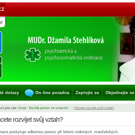
CZ
KA
A
té dotazy
On-line poradna
Zeptejte se
Objednejte se
ní jste zde:
Úvod
-
Rychlá pomoc ve vztazích
-
-
Chcete rozvíjet svůj vztah?
cete rozvíjet svůj vztah?
nace poskytuje odbornou pomoc při řešení rodinných, manželských,