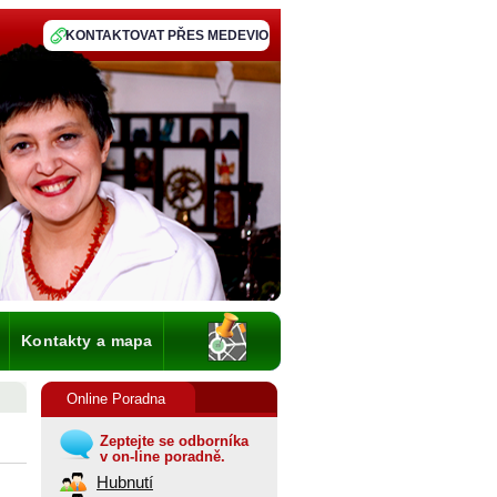
KONTAKTOVAT PŘES MEDEVIO
Kontakty a mapa
Online Poradna
Zeptejte se odborníka
v on-line poradně.
Hubnutí