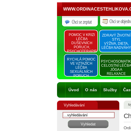
WWW.ORDINACESTEHLIKOVA.
POMOC V KRIZI
ZDRAVÝ ŽIVOTNÍ
LÉČBA
STYL
DUŠEVNÍCH
VÝŽIVA, DIETA,
PORUCH,
LÉČBA NADVÁHY
PSYCHOTERAPIE
RYCHLÁ POMOC
PSYCHOSOMATI
VE VZTAZÍCH
CELOSTNÍ LÉČB
LÉČBA
JÓGA A
SEXUÁLNÍCH
RELAXACE
PORUCH
Úvod
O nás
Služby
Čas
Vyhledávání
Ny
Ch
Ordi