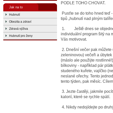
PODLE TOHO CHOVAT.
Jak na to
Pusťte se do toho hned teď - 
Hubnutí
tipů „hubnutí nad plným talíř
Obezita a zdraví
1. Ještě dnes se objednejte
Zdravá výživa
individuální program šitý na
Hubnutí pro ženy
Vás motivovat.
2. Dnešní večer pak můžete u
zeleninovou) večeři a úbytek 
(máslo ale použijte rostlinné
bílkoviny - například pár pl
studeného kuřete, vajíčko (ne 
neslané ořechy. Tento jednod
tento týden, pak měsíc. Cíle
3. Jezte častěji, jakmile poc
kalorií, které se rychle spálí.
4. Nikdy nedojídejte po druhýc