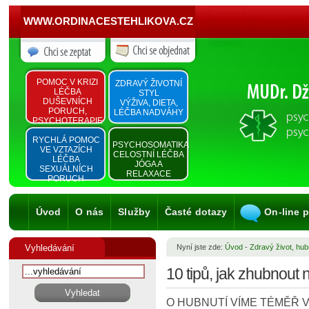
WWW.ORDINACESTEHLIKOVA.CZ
POMOC V KRIZI
ZDRAVÝ ŽIVOTNÍ
LÉČBA
STYL
DUŠEVNÍCH
VÝŽIVA, DIETA,
PORUCH,
LÉČBA NADVÁHY
PSYCHOTERAPIE
RYCHLÁ POMOC
PSYCHOSOMATIKA
VE VZTAZÍCH
CELOSTNÍ LÉČBA
LÉČBA
JÓGA A
SEXUÁLNÍCH
RELAXACE
PORUCH
Úvod
O nás
Služby
Časté dotazy
On-line 
Vyhledávání
Nyní jste zde:
Úvod
-
Zdravý život, hub
10 tipů, jak zhubnout 
O HUBNUTÍ VÍME TÉMĚŘ 