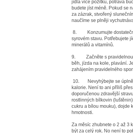
jídla více požitku, potrava 
budete jíst méně. Pokud se n
za zázrak, stvořený sluneční
naučíme se plněji vychutnávat
8. Konzumujte dostatečné 
syrovém stavu. Potřebujete j
minerálů a vitamínů.
9. Začněte s pravidelnou fy
běh, jízda na kole, plavání. J
zahájením pravidelného spor
10. Nevyhýbejte se úplně 
kalorie. Není to ani příliš pře
doporučenou zdravější strav
rostlinných bílkovin (luštěn
cukru a bílou mouku), dojde k
hmotnosti.
Za měsíc zhubnete o 2 až 3 ki
být za celý rok. No není to