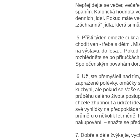
Nepřejídejte se večer, večeře
spaním. Kalorická hodnota več
denních jídel. Pokud máte ve
„záchranná" jídla, která si mů
5. Příští týden omezte cukr a
chodit ven - třeba s dětmi. Mís
na výstavu, do lesa… Pokud z
rozhlédněte se po příručkách j
Společenským povahám doruču
6. Už jste přemýšleli nad tím,
zapražené polévky, omáčky se
kuchyni, ale pokud se Vaše s
průběhu celého života postup
chcete zhubnout a udržet ideá
své vyhlídky na předpokládano
průměru o několik let méně. P
nakupování – snažte se před
7. Dobře a déle žvýkejte, vyc