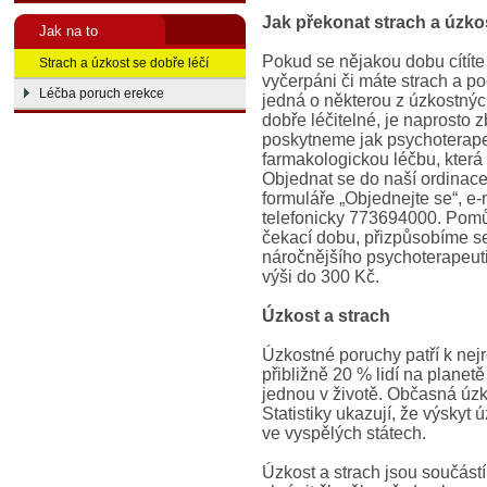
Jak překonat strach a úzk
Jak na to
Pokud se nějakou dobu cítíte
Strach a úzkost se dobře léčí
vyčerpáni či máte strach a 
Léčba poruch erekce
jedná o některou z úzkostnýc
dobře léčitelné, je naprosto 
poskytneme jak psychoterapeu
farmakologickou léčbu, která 
Objednat se do naší ordinac
formuláře „Objednejte se“, e
telefonicky 773694000. Po
čekací dobu, přizpůsobíme 
náročnějšího psychoterapeut
výši do 300 Kč.
Úzkost a strach
Úzkostné poruchy patří k ne
přibližně 20 % lidí na planet
jednou v životě. Občasná úzk
Statistiky ukazují, že výskyt
ve vyspělých státech.
Úzkost a strach jsou součást