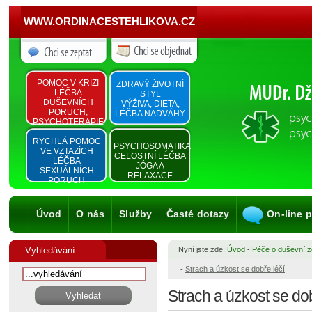
WWW.ORDINACESTEHLIKOVA.CZ
POMOC V KRIZI
ZDRAVÝ ŽIVOTNÍ
LÉČBA
STYL
DUŠEVNÍCH
VÝŽIVA, DIETA,
PORUCH,
LÉČBA NADVÁHY
PSYCHOTERAPIE
RYCHLÁ POMOC
PSYCHOSOMATIKA
VE VZTAZÍCH
CELOSTNÍ LÉČBA
LÉČBA
JÓGA A
SEXUÁLNÍCH
RELAXACE
PORUCH
Úvod
O nás
Služby
Časté dotazy
On-line 
Vyhledávání
Nyní jste zde:
Úvod
-
Péče o duševní zd
-
Strach a úzkost se dobře léčí
Strach a úzkost se dob