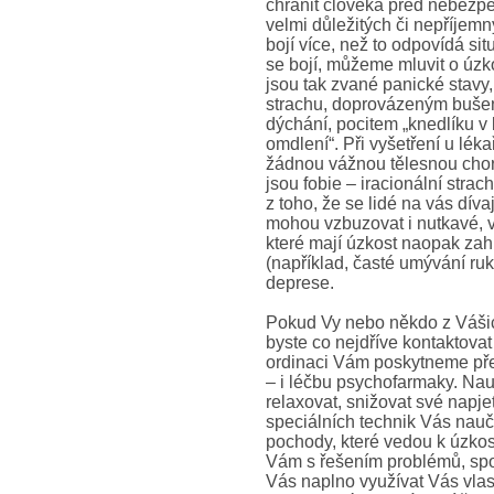
chránit člověka před nebezpe
velmi důležitých či nepříje
bojí více, než to odpovídá si
se bojí, můžeme mluvit o úzk
jsou tak zvané panické stav
strachu, doprovázeným bušení
dýchání, pocitem „knedlíku v 
omdlení“. Při vyšetření u lékař
žádnou vážnou tělesnou chor
jsou fobie – iracionální strac
z toho, že se lidé na vás dívaj
mohou vzbuzovat i nutkavé, v
které mají úzkost naopak zah
(například, časté umývání r
deprese.
Pokud Vy nebo někdo z Vášic
byste co nejdříve kontaktovat
ordinaci Vám poskytneme pře
– i léčbu psychofarmaky. Nau
relaxovat, snižovat své napje
speciálních technik Vás nauč
pochody, které vedou k úzko
Vám s řešením problémů, sp
Vás naplno využívat Vás vlast