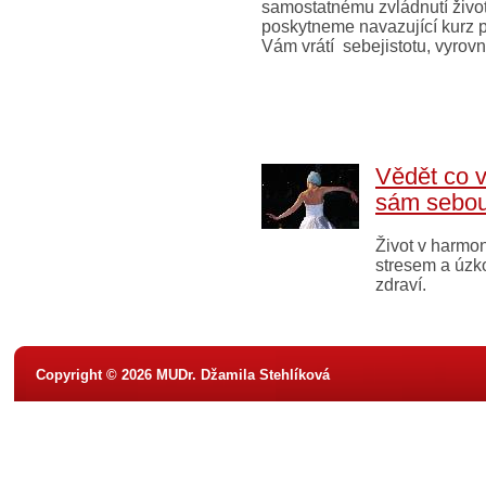
samostatnému zvládnutí živo
poskytneme navazující kurz p
Vám vrátí sebejistotu, vyrovn
Vědět co v
sám sebo
Život v harmo
stresem a úzko
zdraví.
Copyright © 2026 MUDr. Džamila Stehlíková