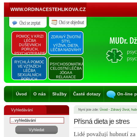
WWW.ORDINACESTEHLIKOVA.CZ
POMOC V KRIZI
ZDRAVÝ ŽIVOTNÍ
LÉČBA
STYL
DUŠEVNÍCH
VÝŽIVA, DIETA,
PORUCH,
LÉČBA NADVÁHY
PSYCHOTERAPIE
RYCHLÁ POMOC
PSYCHOSOMATIKA
VE VZTAZÍCH
CELOSTNÍ LÉČBA
LÉČBA
JÓGA A
SEXUÁLNÍCH
RELAXACE
PORUCH
Úvod
O nás
Služby
Časté dotazy
On-line 
Vyhledávání
Nyní jste zde:
Úvod
-
Zdravý život, hub
Přísná dieta je stres
Lidé považují hubnutí za 