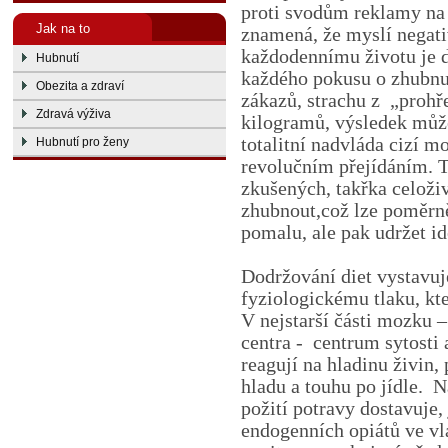
proti svodům reklamy na 
Jak na to
znamená, že myslí negati
každodennímu životu je 
Hubnutí
každého pokusu o zhubnut
Obezita a zdraví
zákazů, strachu z
„prohř
Zdravá výživa
kilogramů, výsledek může
totalitní nadvláda cizí m
Hubnutí pro ženy
revolučním přejídáním. T
zkušených, takřka celoživ
zhubnout,což lze poměrně
pomalu, ale pak udržet id
Dodržování diet vystavuj
fyziologickému tlaku, kter
V nejstarší části mozku 
centra -
centrum sytosti 
reagují na hladinu živin,
hladu a touhu po jídle.
N
požití potravy dostavuje
endogenních opiátů ve v