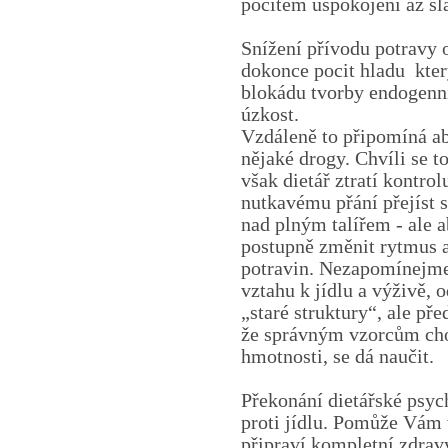
pocitem uspokojení až sla
Snížení přívodu potravy
dokonce pocit hladu
kte
blokádu tvorby endogenní
úzkost.
Vzdáleně to připomíná ab
nějaké drogy. Chvíli se t
však dietář ztratí kontro
nutkavému přání přejíst s
nad plným talířem - ale 
postupně změnit rytmus a
potravin. Nezapomínejme,
vztahu k jídlu a výživě, 
„staré struktury“, ale p
že správným vzorcům cho
hmotnosti, se dá naučit.
Překonání dietářské psyc
proti jídlu. Pomůže Vám
připraví kompletní zdravý